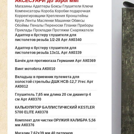
АКСЕСУАРИ до зброї ммг
Магазины Адаптеры Боксы Глушители Ключи
Компенсаторы Короба Коробки подарочная
Корректировщики Крепления Кронштейны
Круги Ленты Масленки Машинки Обвесы
Обоймы Пеналы Переноски Планки Приборы
Приклады Прокладки Протяжки Снаряжатели
Адаптер к бустеру глушителя для
пистолетов резьба 1/2-28 Арт АК0340
Адаптер к бустеру глушителя для
пистолетов резьба 13х1L Арт АК0339
Бачёк для противогаза Германия Арт АК0369
Винт мотобота АК0010
Вкладыш в приемник пулемета для
холостой стрельбы ДШК НСВ-12,7 Утес Арт
АК0012
Глушитель 7,65 мм длина 20 см диаметр 4
см Арт АК0370
КАЛЬКУЛЯТОР БАЛЛИСТИЧКСКИЙ KESTLER
5700 ELITE АК0378
Комплект для чистки ОРУЖИЯ КАЛИБРА 5,56
мм АК0376
Магазин 7,62х39 мм 40 патронов