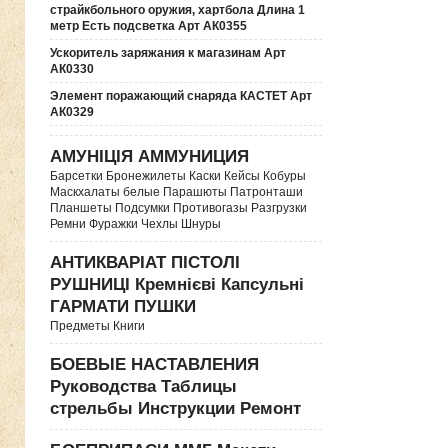
страйкбольного оружия, хартбола Длина 1
метр Есть подсветка Арт АК0355
Ускоритель заряжания к магазинам Арт
АК0330
Элемент поражающий снаряда КАСТЕТ Арт
АК0329
АМУНІЦІЯ АММУНИЦИЯ
Барсетки Бронежилеты Каски Кейсы Кобуры
Маскхалаты белые Парашюты Патронташи
Планшеты Подсумки Противогазы Разгрузки
Ремни Фуражки Чехлы Шнуры
АНТИКВАРІАТ ПІСТОЛІ
РУШНИЦІ Кремнієві Капсульні
ГАРМАТИ ПУШКИ
Предметы Книги
БОЕВЫЕ НАСТАВЛЕНИЯ
Руководства Таблицы
стрельбы Инструкции Ремонт