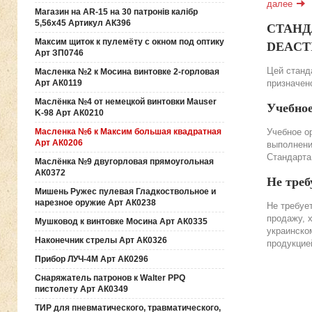
далее
Магазин на AR-15 на 30 патронів калібр
5,56х45 Артикул АК396
СТАНДА
Максим щиток к пулемёту с окном под оптику
DEACTIV
Арт ЗП0746
Цей станда
Масленка №2 к Мосина винтовке 2-горловая
призначено
Арт АК0119
Маслёнка №4 от немецкой винтовки Mauser
Учебно
K-98 Арт АК0210
Учебное о
Масленка №6 к Максим большая квадратная
Арт АК0206
выполнени
Стандарта
Маслёнка №9 двугорловая прямоугольная
АК0372
Не треб
Мишень Ружес пулевая Гладкоствольное и
нарезное оружие Арт АК0238
Не требуе
продажу, 
Мушковод к винтовке Мосина Арт АК0335
украинско
Наконечник стрелы Арт АК0326
продукцие
Прибор ЛУЧ-4М Арт АК0296
Снаряжатель патронов к Walter PPQ
пистолету Арт АК0349
ТИР для пневматического, травматического,