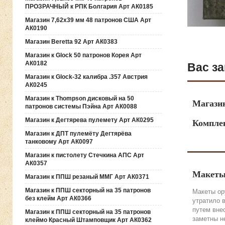
ПРОЗРАЧНЫЙ к РПК Болгария Арт АК0185
Магазин 7,62х39 мм 48 патронов США Арт
АК0190
Магазин Beretta 92 Арт АК0383
Магазин к Glock 50 патронов Корея Арт
АК0182
Вас за
Магазин к Glock-32 калибра .357 Австрия
АК0245
Магазин к Thompson дисковый на 50
Магазин
патронов системы Пэйна Арт АК0088
Магазин к Дегтярева пулемету Арт АК0295
Компле
Магазин к ДПТ пулемёту Дегтярёва
танковому Арт АК0097
Магазин к пистолету Стечкина АПС Арт
АК0357
Макеты
Магазин к ППШ резаный ММГ Арт АК0371
Магазин к ППШ секторный на 35 патронов
Макеты ор
без клейм Арт АК0366
утратило 
путем вне
Магазин к ППШ секторный на 35 патронов
заметны н
клеймо Красный Штамповщик Арт АК0362