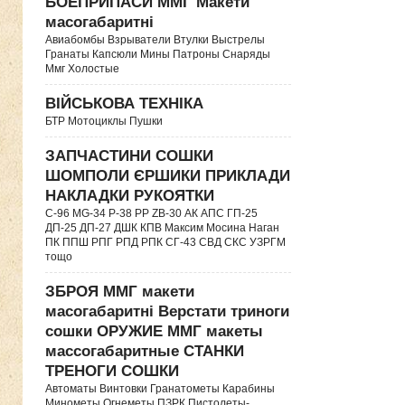
БОЕПРИПАСИ ММГ Макети
масогабаритні
Авиабомбы Взрыватели Втулки Выстрелы
Гранаты Капсюли Мины Патроны Снаряды
Ммг Холостые
ВІЙСЬКОВА ТЕХНІКА
БТР Мотоциклы Пушки
ЗАПЧАСТИНИ СОШКИ
ШОМПОЛИ ЄРШИКИ ПРИКЛАДИ
НАКЛАДКИ РУКОЯТКИ
C-96 MG-34 P-38 PP ZB-30 АК АПС ГП-25
ДП-25 ДП-27 ДШК КПВ Максим Мосина Наган
ПК ППШ РПГ РПД РПК СГ-43 СВД CКС УЗРГМ
тощо
ЗБРОЯ ММГ макети
масогабаритні Верстати триноги
сошки ОРУЖИЕ ММГ макеты
массогабаритные СТАНКИ
ТРЕНОГИ СОШКИ
Автоматы Винтовки Гранатометы Карабины
Минометы Огнеметы ПЗРК Пистолеты-