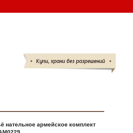
шт.
ВАШ ЗАКАЗ
-25 
(095)
132-50-50 
(096)
719-86-86
info@parabellum.com.ua
ё нательное армейское комплект
АМ0229