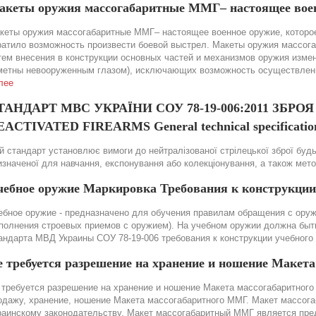
акеты оружия массогабаритные ММГ– настоящее вое
кеты оружия массогабаритные ММГ– настоящее военное оружие, которое
ратило возможность произвести боевой выстрел. Макеты оружия массог
тем внесения в конструкции основных частей и механизмов оружия изме
метны невооруженным глазом), исключающих возможность осуществления
лее
ТАНДАРТ МВС УКРАЇНИ СОУ 78-19-006:2011 ЗБР
ACTIVATED FIREARMS General technical specification
й стандарт установлює вимоги до нейтралізованої стрілецької зброї будь-
изначеної для навчання, експонування або колекціонування, а також мет
чебное оружие Маркировка Требования к конструкции
ебное оружие - предназначено для обучения правилам обращения с оружи
полнения строевых приемов с оружием). На учебном оружии должна быть 
андарта МВД Украины СОУ 78-19-006 требования к конструкции учебного
е требуется разрешение на хранение и ношение Макет
 требуется разрешение на хранение и ношение Макета массогабаритного 
одажу, хранение, ношение Макета массогабаритного ММГ. Макет массог
раинскому законодательству. Макет массогабаритный ММГ является пре