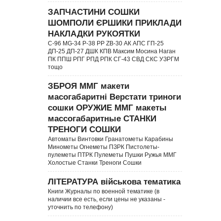
ЗАПЧАСТИНИ СОШКИ
ШОМПОЛИ ЄРШИКИ ПРИКЛАДИ
НАКЛАДКИ РУКОЯТКИ
C-96 MG-34 P-38 PP ZB-30 АК АПС ГП-25
ДП-25 ДП-27 ДШК КПВ Максим Мосина Наган
ПК ППШ РПГ РПД РПК СГ-43 СВД CКС УЗРГМ
тощо
ЗБРОЯ ММГ макети
масогабаритні Верстати триноги
сошки ОРУЖИЕ ММГ макеты
массогабаритные СТАНКИ
ТРЕНОГИ СОШКИ
Автоматы Винтовки Гранатометы Карабины
Минометы Огнеметы ПЗРК Пистолеты-
пулеметы ПТРК Пулеметы Пушки Ружья ММГ
Холостые Станки Треноги Сошки
ЛІТЕРАТУРА військова тематика
Книги Журналы по военной тематике (в
наличии все есть, если цены не указаны -
уточнить по телефону)