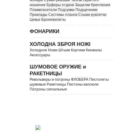
Фонари Сумки-рюкзаки Чехлы скрытого
ношения Буферы отдачи Защелки Крепления
Пламегасители Подсумки Подщечники
Приклады Системы планок Сошки-рукоятки
Цевье Бронежилеты
ФОНАРИКИ
ХОЛОДНА ЗБРОЯ НОЖІ
Холодное Ножи Штыки Кортики Кинжалы
Аксессуары
ШУМОВОЕ ОРУЖИЕ и
РАКЕТНИЦЫ
Револьверы и патроны ФЛОБЕРА Пистолеты
шумовые Ракетницы Пистоны-капсюли
Патроны сигнальные
телефон доверия (095)132-50-50