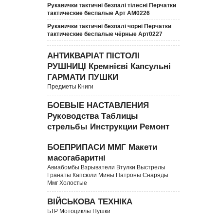
Рукавички тактичні безпалі тілесні Перчатки
тактические беспалые Арт АМ0226
Рукавички тактичні безпалі чорні Перчатки
тактические беспалые чёрные Арт0227
АНТИКВАРІАТ ПІСТОЛІ
РУШНИЦІ Кремнієві Капсульні
ГАРМАТИ ПУШКИ
Предметы Книги
БОЕВЫЕ НАСТАВЛЕНИЯ
Руководства Таблицы
стрельбы Инструкции Ремонт
БОЕПРИПАСИ ММГ Макети
масогабаритні
Авиабомбы Взрыватели Втулки Выстрелы
Гранаты Капсюли Мины Патроны Снаряды
Ммг Холостые
ВІЙСЬКОВА ТЕХНІКА
БТР Мотоциклы Пушки