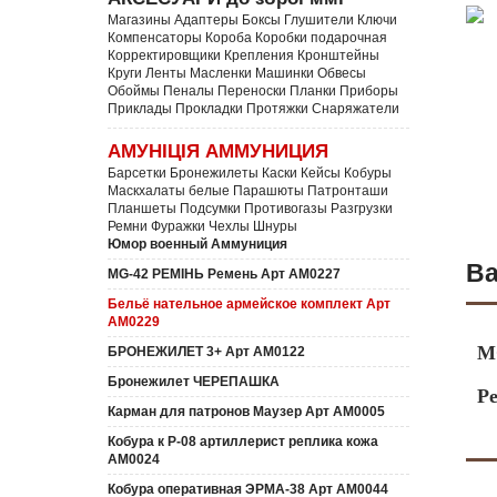
Магазины Адаптеры Боксы Глушители Ключи
Компенсаторы Короба Коробки подарочная
Корректировщики Крепления Кронштейны
Круги Ленты Масленки Машинки Обвесы
Обоймы Пеналы Переноски Планки Приборы
Приклады Прокладки Протяжки Снаряжатели
АМУНІЦІЯ АММУНИЦИЯ
Барсетки Бронежилеты Каски Кейсы Кобуры
Маскхалаты белые Парашюты Патронташи
Планшеты Подсумки Противогазы Разгрузки
Ремни Фуражки Чехлы Шнуры
Юмор военный Аммуниция
Ва
MG-42 РЕМІНЬ Ремень Арт АМ0227
Бельё нательное армейское комплект Арт
АМ0229
M
БРОНЕЖИЛЕТ 3+ Арт АМ0122
Бронежилет ЧЕРЕПАШКА
Р
Карман для патронов Маузер Арт АМ0005
Кобура к P-08 артиллерист реплика кожа
АМ0024
Кобура оперативная ЭРМА-38 Арт АМ0044