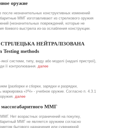
нное оружие
 после незначительных конструктивных изменений
абаритные ММГ изготавливают из стрелкового оружия
нений (незначительных повреждений, которые не
 боевого выстрела из-за ослабления конструкции.
ОЯ СТРІЛЕЦЬКА НЕЙТРАЛІЗОВАНА
 Testing methods
якої системи, типу, виду або моделі (надалі пристрої),
оди її контролювання.
далее
ем (разборки и сборки, зарядки и разрядки,
маркировка «УЧ» - учебное оружие. Согласно п. 4.3.1
 оружия.
далее
а массогабаритного ММГ
ММГ. Нет возрастных ограничений на покупку,
абаритный ММГ не является оружием согласно
дметом бытового назначения или сувенирной