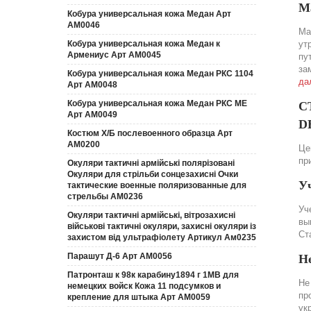
М
Кобура универсальная кожа Медан Арт
АМ0046
Ма
Кобура универсальная кожа Медан к
ут
Армениус Арт АМ0045
пу
за
Кобура универсальная кожа Медан РКС 1104
да
Арт АМ0048
Кобура универсальная кожа Медан РКС МЕ
С
Арт АМ0049
DE
Костюм Х/Б послевоенного образца Арт
АМ0200
Це
пр
Окуляри тактичні армійські полярізовані
Окуляри для стрільби сонцезахисні Очки
У
тактические военные поляризованные для
стрельбы АМ0236
Уч
Окуляри тактичні армійські, вітрозахисні
вы
військові тактичні окуляри, захисні окуляри із
Ст
захистом від ультрафіолету Артикул Ам0235
Парашут Д-6 Арт АМ0056
Н
Патронташ к 98к карабину1894 г 1МВ для
Не
немецких войск Кожа 11 подсумков и
пр
крепление для штыка Арт АМ0059
ук