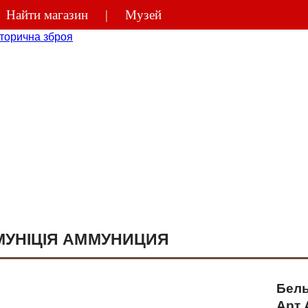
Найти магазин
Музей
(044)
270-48
МУНІЦІЯ АММУНИЦИЯ
Бель
Арт 