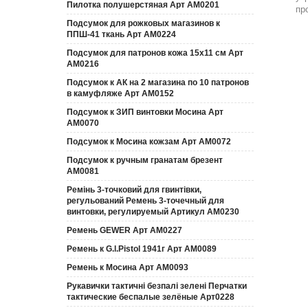
Пилотка полушерстяная Арт АМ0201
пр
Подсумок для рожковых магазинов к
ППШ-41 ткань Арт АМ0224
Подсумок для патронов кожа 15х11 см Арт
АМ0216
Подсумок к АК на 2 магазина по 10 патронов
в камуфляже Арт АМ0152
Подсумок к ЗИП винтовки Мосина Арт
АМ0070
Подсумок к Мосина кожзам Арт АМ0072
Подсумок к ручным гранатам брезент
АМ0081
Ремінь 3-точковий для гвинтівки,
регульований Ремень 3-точечный для
винтовки, регулируемый Артикул АМ0230
Ремень GEWER Арт АМ0227
Ремень к G.l.Pistol 1941г Арт АМ0089
Ремень к Мосина Арт АМ0093
Рукавички тактичні безпалі зелені Перчатки
тактические беспалые зелёные Арт0228