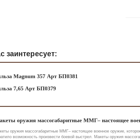
с заинтересует:
ильза Magnum 357 Арт БП0381
льза 7,65 Арт БП0379
акеты оружия массогабаритные ММГ– настоящее вое
кеты оружия массогабаритные ММГ– настоящее военное оружие, которое
ратило возможность произвести боевой выстрел. Макеты оружия массог