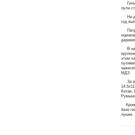
Гильза
пули с
На дон
год вып
Патрон
оцинко
деревя
В наст
крупно
этом ч
пулями:
зажига
МДЗ.
За все
14.5x11
Китае, 
Румыни
Кроме 
базе ги
пушек.