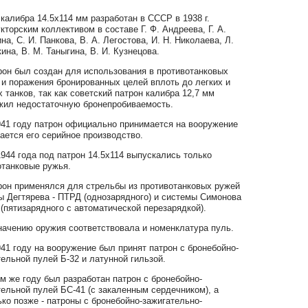
калибра 14.5x114 мм разработан в СССР в 1938 г.
кторским коллективом в составе Г. Ф. Андреева, Г. А.
на, С. И. Панкова, В. А. Легостова, И. Н. Николаева, Л.
ина, В. М. Таныгина, В. И. Кузнецова.
 был создан для использования в противотанковых
 и поражения бронированных целей вплоть до легких и
 танков, так как советский патрон калибра 12,7 мм
жил недостаточную бронепробиваемость.
 году патрон официально принимается на вооружение
ается его серийное производство.
4 года под патрон 14.5x114 выпускались только
отанковые ружья.
 применялся для стрельбы из противотанковых ружей
ы Дегтярева - ПТРД (однозарядного) и системы Симонова
(пятизарядного с автоматической перезарядкой).
ению оружия соответствовала и номенклатура пуль.
 году на вооружение был принят патрон с бронебойно-
ельной пулей Б-32 и латунной гильзой.
же году был разработан патрон с бронебойно-
ельной пулей БС-41 (с закаленным сердечником), а
ко позже - патроны с бронебойно-зажигательно-