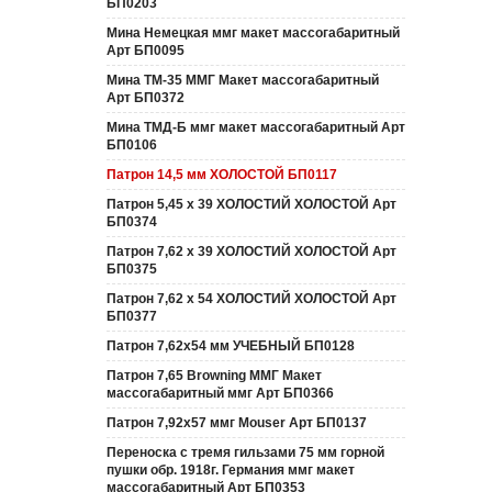
БП0203
Мина Немецкая ммг макет массогабаритный
Арт БП0095
Мина ТМ-35 ММГ Макет массогабаритный
Арт БП0372
Мина ТМД-Б ммг макет массогабаритный Арт
БП0106
Патрон 14,5 мм ХОЛОСТОЙ БП0117
Патрон 5,45 х 39 ХОЛОСТИЙ ХОЛОСТОЙ Арт
БП0374
Патрон 7,62 х 39 ХОЛОСТИЙ ХОЛОСТОЙ Арт
БП0375
Патрон 7,62 х 54 ХОЛОСТИЙ ХОЛОСТОЙ Арт
БП0377
Патрон 7,62х54 мм УЧЕБНЫЙ БП0128
Патрон 7,65 Browning ММГ Макет
массогабаритный ммг Арт БП0366
Патрон 7,92х57 ммг Mouser Арт БП0137
Переноска с тремя гильзами 75 мм горной
пушки обр. 1918г. Германия ммг макет
массогабаритный Арт БП0353