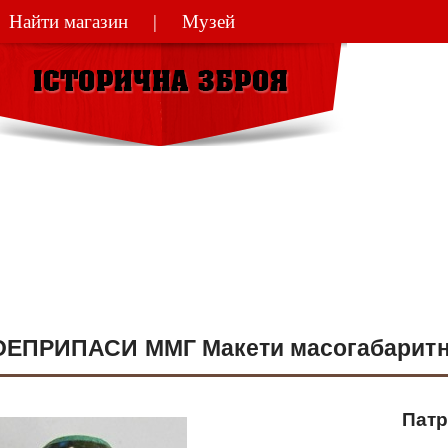
Найти магазин
Музей
(044)
270-48
ЕПРИПАСИ ММГ Макети масогабаритн
Патр