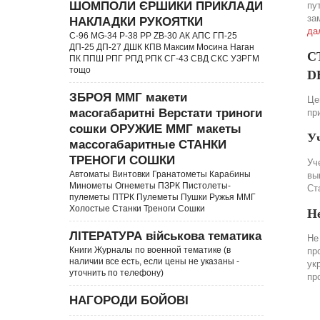
ШОМПОЛИ ЄРШИКИ ПРИКЛАДИ
пу
за
НАКЛАДКИ РУКОЯТКИ
да
C-96 MG-34 P-38 PP ZB-30 АК АПС ГП-25
ДП-25 ДП-27 ДШК КПВ Максим Мосина Наган
С
ПК ППШ РПГ РПД РПК СГ-43 СВД CКС УЗРГМ
тощо
DE
ЗБРОЯ ММГ макети
Це
масогабаритні Верстати триноги
пр
сошки ОРУЖИЕ ММГ макеты
У
массогабаритные СТАНКИ
ТРЕНОГИ СОШКИ
Уч
Автоматы Винтовки Гранатометы Карабины
вы
Минометы Огнеметы ПЗРК Пистолеты-
Ст
пулеметы ПТРК Пулеметы Пушки Ружья ММГ
Холостые Станки Треноги Сошки
Н
ЛІТЕРАТУРА військова тематика
Не
Книги Журналы по военной тематике (в
пр
наличии все есть, если цены не указаны -
ук
уточнить по телефону)
пр
НАГОРОДИ БОЙОВІ