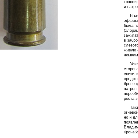
трасси
и патро
В свое
эффект
была п
(хлора
зажига
в забр
слезот
живую 
немцам
Усилен
сторон
снизил
средст
бронепр
патрон
переоб
роста 
Также 
огнево
но и д
появле
Владим
бронеб