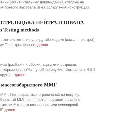
нений (незначительных повреждений, которые не
 боевого выстрела из-за ослабления конструкции.
ОЯ СТРІЛЕЦЬКА НЕЙТРАЛІЗОВАНА
 Testing methods
якої системи, типу, виду або моделі (надалі пристрої),
оди її контролювання.
далее
ем (разборки и сборки, зарядки и разрядки,
маркировка «УЧ» - учебное оружие. Согласно п. 4.3.1
 оружия.
далее
а массогабаритного ММГ
ММГ. Нет возрастных ограничений на покупку,
абаритный ММГ не является оружием согласно
дметом бытового назначения или сувенирной
МГ.
далее