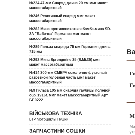
№224 47-мм Снаряд длина 20 см ммг макет
массогабаритный
№246 Реактивный снаряд ммг макет
массогабаритный
№282 Мина противопехотная бомба-мина SD-
2A "Бабочка" Германия ммг макет
массогабаритный
№289 Гильза снаряда 75 мм Германия длина
Ва
715 мм
№292 Мина Sprengmine 35 (S.Mi.35) ммг
макет массогабаритный
№414 300-мм СМЕРЧ осколочно-фугасный
Г
разрезной головная часть ммг макет
массогабаритный
Ги
№9 Гильза 105 мм снаряда гаубицы полевой
обр. 1916г. ммг макет массогабаритный Арт
БП0222
ВІЙСЬКОВА ТЕХНІКА
М
БТР Мотоциклы Пушки
Ма
ЗАПЧАСТИНИ СОШКИ
ут