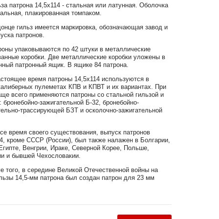
 патрона 14,5х114 - стальная или латунная. Оболочка
тальная, плакированная томпаком.
це гильз имеется маркировка, обозначающая завод и
уска патронов.
ы упаковываются по 42 штуки в металлические
ванные коробки. Две металлические коробки уложены в
нный патронный ящик. В ящике 84 патрона.
оящее время патроны 14,5х114 используются в
калиберных пулеметах КПВ и КПВТ и их вариантах. При
аще всего применяются патроны со стальной гильзой и
 бронебойно-зажигательной Б-32, бронебойно-
тельно-трассирующей БЗТ и осколочно-зажигательной
 время своего существования, выпуск патронов
4, кроме СССР (России), был также налажен в Болгарии,
Египте, Венгрии, Ираке, Северной Корее, Польше,
и и бывшей Чехословакии.
того, в середине Великой Отечественной войны на
льзы 14,5-мм патрона был создан патрон для 23 мм