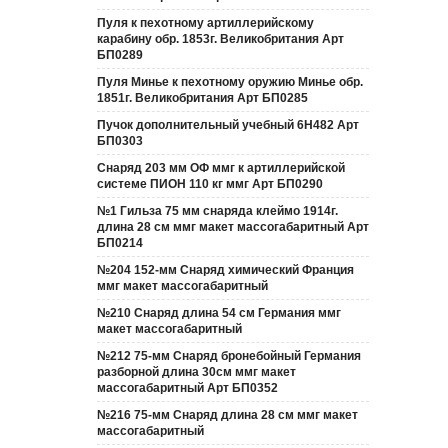
Пуля к пехотному артиллерийскому
карабину обр. 1853г. Великобритания Арт
БП0289
Пуля Минье к пехотному оружию Минье обр.
1851г. Великобритания Арт БП0285
Пучок дополнительный учебный 6Н482 Арт
БП0303
Снаряд 203 мм ОФ ммг к артиллерийской
системе ПИОН 110 кг ммг Арт БП0290
№1 Гильза 75 мм снаряда клеймо 1914г.
длина 28 см ммг макет массогабаритный Арт
БП0214
№204 152-мм Снаряд химический Франция
ммг макет массогабаритный
№210 Снаряд длина 54 см Германия ммг
макет массогабаритный
№212 75-мм Снаряд бронебойный Германия
разборной длина 30см ммг макет
массогабаритный Арт БП0352
№216 75-мм Снаряд длина 28 см ммг макет
массогабаритный