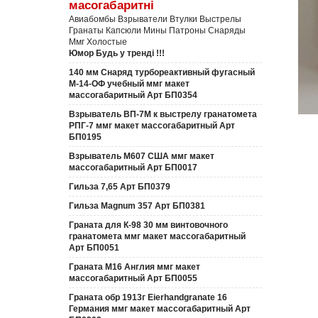
масогабаритні
Авиабомбы Взрыватели Втулки Выстрелы
Гранаты Капсюли Мины Патроны Снаряды
Ммг Холостые
Юмор Будь у тренді !!!
140 мм Снаряд турбореактивный фугасный
М-14-ОФ учебный ммг макет
массогабаритный Арт БП0354
Взрыватель ВП-7М к выстрелу гранатомета
РПГ-7 ммг макет массогабаритный Арт
БП0195
Взрыватель М607 США ммг макет
массогабаритный Арт БП0017
Гильза 7,65 Арт БП0379
Гильза Magnum 357 Арт БП0381
Граната для К-98 30 мм винтовочного
гранатомета ммг макет массогабаритный
Арт БП0051
Граната М16 Англия ммг макет
массогабаритный Арт БП0055
Граната обр 1913г Eierhandgranate 16
Германия ммг макет массогабаритный Арт