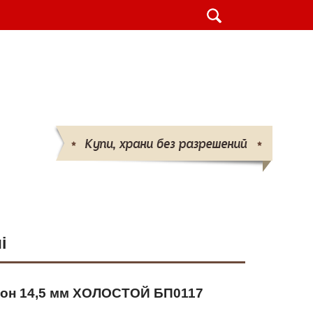
шт.
ВАШ ЗАКАЗ
-25 
(095)
132-50-50 
(096)
719-86-86
info@parabellum.com.ua
і
он 14,5 мм ХОЛОСТОЙ БП0117