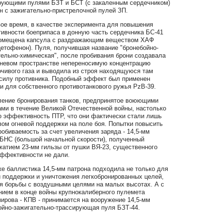
рующими пулями БЗТ и БСТ (с закаленным сердечником)
н с зажигательно-пристрелочной пулей ЗП.
 время, в качестве эксперимента для повышения
ивности боеприпаса в донную часть сердечника БС-41
омещена капсула с раздражающим веществом ХАФ
цетофенон). Пуля, получившая название "бронебойно-
тельно-химическая", после пробивания брони создавала
оневом пространстве непереносимую концентрацию
очивого газа и выводила из строя находящуюся там
силу противника. Подобный эффект был применен
и для собственного противотанкового ружья PzB-39.
ие бронирования танков, предпринятое воюющими
ами в течение Великой Отечественной войны, настолько
о эффективность ПТР, что они фактически стали лишь
вом огневой поддержки на поле боя. Попытки повысить
обиваемость за счет увеличения заряда - 14,5-мм
 БНС (большой начальной скорости), полученный
жатием 23-мм гильзы от пушки ВЯ-23, существенного
эффективности не дали.
баллистика 14,5-мм патрона подходила не только для
й поддержки и уничтожения легкобронированных целей,
ля борьбы с воздушными целями на малых высотах. А с
нием в конце войны крупнокалиберного пулемета
ирова - КПВ - принимается на вооружение 14,5-мм
ойно-зажигательно-трассирующая пуля БЗТ-44.