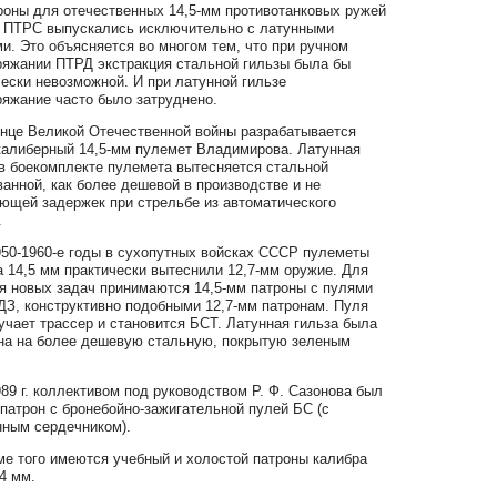
ы для отечественных 14,5-мм противотанковых ружей
 ПТРС выпускались исключительно с латунными
и. Это объясняется во многом тем, что при ручном
ряжании ПТРД экстракция стальной гильзы была бы
ески невозможной. И при латунной гильзе
ряжание часто было затруднено.
е Великой Отечественной войны разрабатывается
калиберный 14,5-мм пулемет Владимирова. Латунная
 в боекомплекте пулемета вытесняется стальной
анной, как более дешевой в производстве и не
ющей задержек при стрельбе из автоматического
.
-1960-е годы в сухопутных войсках СССР пулеметы
 14,5 мм практически вытеснили 12,7-мм оружие. Для
я новых задач принимаются 14,5-мм патроны с пулями
ДЗ, конструктивно подобными 12,7-мм патронам. Пуля
учает трассер и становится БСТ. Латунная гильза была
на на более дешевую стальную, покрытую зеленым
 г. коллективом под руководством Р. Ф. Сазонова был
патрон с бронебойно-зажигательной пулей БС (с
нным сердечником).
того имеются учебный и холостой патроны калибра
4 мм.