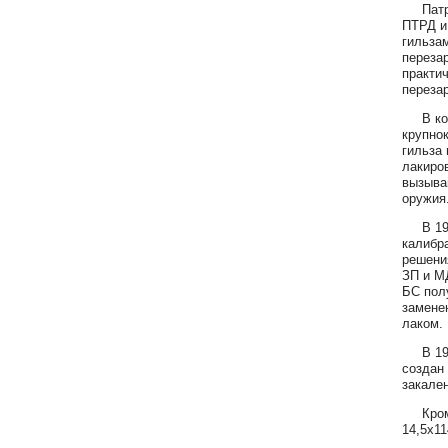
Патрон
ПТРД и
гильзам
переза
практич
переза
В конц
крупно
гильза
лакиров
вызыва
оружия
В 1950
калибра
решени
ЗП и М
БС пол
замене
лаком.
В 1989
создан 
закале
Кроме 
14,5х11