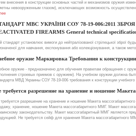
тем внесения в конструкции основных частей и механизмов оружия изме
метны невооруженным глазом), исключающих возможность осуществления
лее
ТАНДАРТ МВС УКРАЇНИ СОУ 78-19-006:2011 ЗБР
ACTIVATED FIREARMS General technical specification
й стандарт установлює вимоги до нейтралізованої стрілецької зброї будь-
изначеної для навчання, експонування або колекціонування, а також мет
чебное оружие Маркировка Требования к конструкции
ебное оружие - предназначено для обучения правилам обращения с оружи
полнения строевых приемов с оружием). На учебном оружии должна быть 
андарта МВД Украины СОУ 78-19-006 требования к конструкции учебного
е требуется разрешение на хранение и ношение Макет
 требуется разрешение на хранение и ношение Макета массогабаритного 
одажу, хранение, ношение Макета массогабаритного ММГ. Макет массог
раинскому законодательству. Макет массогабаритный ММГ является пре
одукцией. Не требуется сейф для хранения Макета массогабаритного М