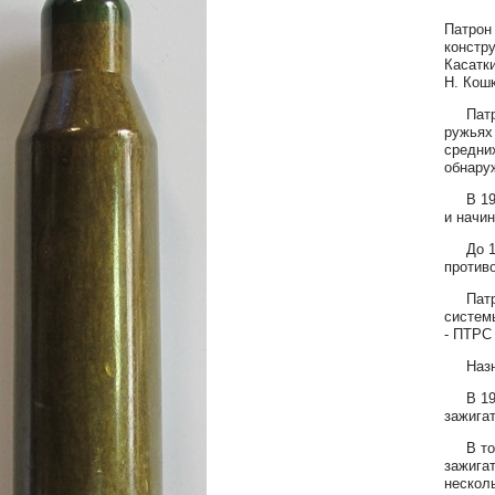
Патрон 
констру
Касатки
Н. Кошк
Патрон
ружьях
средних
обнару
В 1941
и начин
До 194
против
Патрон
систем
- ПТРС 
Назнач
В 1941
зажигат
В том 
зажигат
несколь