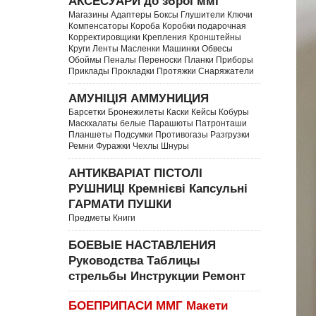
АКСЕСУАРИ до зброї ммг
Магазины Адаптеры Боксы Глушители Ключи
Компенсаторы Короба Коробки подарочная
Корректировщики Крепления Кронштейны
Круги Ленты Масленки Машинки Обвесы
Обоймы Пеналы Переноски Планки Приборы
Приклады Прокладки Протяжки Снаряжатели
АМУНІЦІЯ АММУНИЦИЯ
Барсетки Бронежилеты Каски Кейсы Кобуры
Маскхалаты белые Парашюты Патронташи
Планшеты Подсумки Противогазы Разгрузки
Ремни Фуражки Чехлы Шнуры
АНТИКВАРІАТ ПІСТОЛІ
РУШНИЦІ Кремнієві Капсульні
ГАРМАТИ ПУШКИ
Предметы Книги
БОЕВЫЕ НАСТАВЛЕНИЯ
Руководства Таблицы
стрельбы Инструкции Ремонт
БОЕПРИПАСИ ММГ Макети