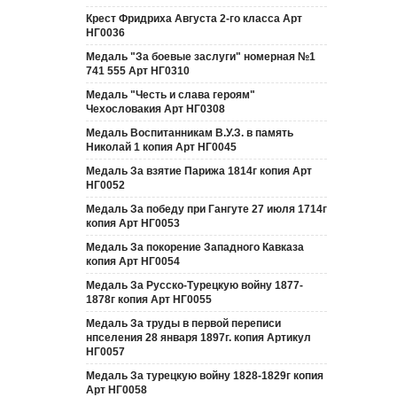
Крест Фридриха Августа 2-го класса Арт
НГ0036
Медаль "За боевые заслуги" номерная №1
741 555 Арт НГ0310
Медаль "Честь и слава героям"
Чехословакия Арт НГ0308
Медаль Воспитанникам В.У.З. в память
Николай 1 копия Арт НГ0045
Медаль За взятие Парижа 1814г копия Арт
НГ0052
Медаль За победу при Гангуте 27 июля 1714г
копия Арт НГ0053
Медаль За покорение Западного Кавказа
копия Арт НГ0054
Медаль За Русско-Турецкую войну 1877-
1878г копия Арт НГ0055
Медаль За труды в первой переписи
нпселения 28 января 1897г. копия Артикул
НГ0057
Медаль За турецкую войну 1828-1829г копия
Арт НГ0058