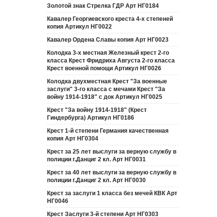
Золотой знак Стрелка ГДР Арт НГ0184
Кавалер Георгиевского креста 4-х степеней
копия Артикул НГ0022
Кавалер Ордена Славы копия Арт НГ0023
Колодка 3-х местная Железный крест 2-го
класса Крест Фридриха Августа 2-го класса
Крест военной помощи Артикул НГ0026
Колодка двухместная Крест "За военные
заслуги" 3-го класса с мечами Крест "За
войну 1914-1918" с док Артикул НГ0025
Крест "За войну 1914-1918" (Крест
Гиндербурга) Артикул НГ0186
Крест 1-й степени Германия качественная
копия Арт НГ0304
Крест за 25 лет выслуги за верную службу в
полиции г.Данциг 2 кл. Арт НГ0031
Крест за 40 лет выслуги за верную службу в
полиции г.Данциг 2 кл. Арт НГ0030
Крест за заслуги 1 класса без мечей КВК Арт
НГ0046
Крест Заслуги 3-й степени Арт НГ0303