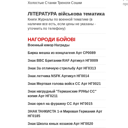
Холостые Станки Треноги Сошки
пр
ЛІТЕРАТУРА військова тематика
Книги Журналы по военной тематике (в
наличии все есть, если цены не указаны -
уточнить по телефону)
НАГОРОДИ БОЙОВІ
Военный юмор Награды
Бирка мешка из концлагеня Арт СР0089
Знак ВВС Британии RAF Артикул НГ0009
Знак За отличную стрельбу Арт НГ0313
Знак летчика NSFK Артикул НГ0014
Знак Мертвая голова войск СС Арт НГ0021
Знак нвгрудный "Германские РУНЫ СС"
копия Арт НГ0211
Знак орел на фуражку СС Арт НГ0015
ЗНАК ТАНКИСТА 1-я Мировая Германия Арт
НГ0185
Знак Школа юных козаков Арт НГ0020