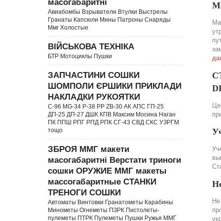
масогабаритні
М
Авиабомбы Взрыватели Втулки Выстрелы
Гранаты Капсюли Мины Патроны Снаряды
Ма
Ммг Холостые
ут
пу
ВІЙСЬКОВА ТЕХНІКА
за
БТР Мотоциклы Пушки
да
ЗАПЧАСТИНИ СОШКИ
С
ШОМПОЛИ ЄРШИКИ ПРИКЛАДИ
DE
НАКЛАДКИ РУКОЯТКИ
Це
C-96 MG-34 P-38 PP ZB-30 АК АПС ГП-25
пр
ДП-25 ДП-27 ДШК КПВ Максим Мосина Наган
ПК ППШ РПГ РПД РПК СГ-43 СВД CКС УЗРГМ
тощо
У
ЗБРОЯ ММГ макети
Уч
вы
масогабаритні Верстати триноги
Ст
сошки ОРУЖИЕ ММГ макеты
массогабаритные СТАНКИ
Н
ТРЕНОГИ СОШКИ
Не
Автоматы Винтовки Гранатометы Карабины
пр
Минометы Огнеметы ПЗРК Пистолеты-
пулеметы ПТРК Пулеметы Пушки Ружья ММГ
ук