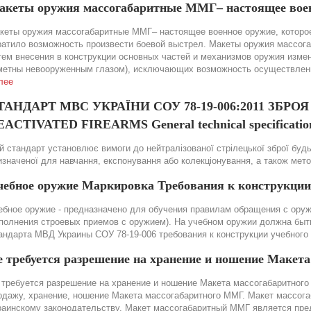
акеты оружия массогабаритные ММГ– настоящее вое
кеты оружия массогабаритные ММГ– настоящее военное оружие, которое
ратило возможность произвести боевой выстрел. Макеты оружия массог
тем внесения в конструкции основных частей и механизмов оружия изме
метны невооруженным глазом), исключающих возможность осуществления
лее
ТАНДАРТ МВС УКРАЇНИ СОУ 78-19-006:2011 ЗБР
ACTIVATED FIREARMS General technical specification
й стандарт установлює вимоги до нейтралізованої стрілецької зброї будь-
изначеної для навчання, експонування або колекціонування, а також мет
чебное оружие Маркировка Требования к конструкции
ебное оружие - предназначено для обучения правилам обращения с оружи
полнения строевых приемов с оружием). На учебном оружии должна быть 
андарта МВД Украины СОУ 78-19-006 требования к конструкции учебного
е требуется разрешение на хранение и ношение Макет
 требуется разрешение на хранение и ношение Макета массогабаритного 
одажу, хранение, ношение Макета массогабаритного ММГ. Макет массог
раинскому законодательству. Макет массогабаритный ММГ является пре