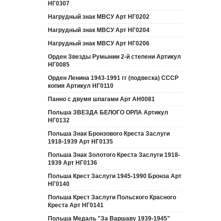
НГ0307
Нагрудный знак МВСУ Арт НГ0202
Нагрудный знак МВСУ Арт НГ0204
Нагрудный знак МВСУ Арт НГ0206
Орден Звезды Румынии 2-й степени Артикул
НГ0085
Орден Ленина 1943-1991 гг (подвеска) СССР
копия Артикул НГ0110
Панно с двумя шпагами Арт АН0081
Польша ЗВЕЗДА БЕЛОГО ОРЛА Артикул
НГ0132
Польша Знак Бронзового Креста Заслуги
1918-1939 Арт НГ0135
Польша Знак Золотого Креста Заслуги 1918-
1939 Арт НГ0136
Польша Крест Заслуги 1945-1990 Бронза Арт
НГ0140
Польша Крест Заслуги Польского Красного
Креста Арт НГ0141
Польша Медаль "За Варшаву 1939-1945"