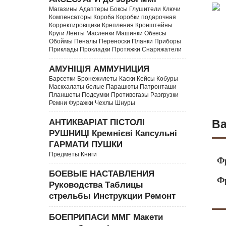
Магазины Адаптеры Боксы Глушители Ключи
Компенсаторы Короба Коробки подарочная
Корректировщики Крепления Кронштейны
Круги Ленты Масленки Машинки Обвесы
Обоймы Пеналы Переноски Планки Приборы
Приклады Прокладки Протяжки Снаряжатели
АМУНІЦІЯ АММУНИЦИЯ
Барсетки Бронежилеты Каски Кейсы Кобуры
Маскхалаты белые Парашюты Патронташи
Планшеты Подсумки Противогазы Разгрузки
Ремни Фуражки Чехлы Шнуры
АНТИКВАРІАТ ПІСТОЛІ
Ва
РУШНИЦІ Кремнієві Капсульні
ГАРМАТИ ПУШКИ
Предметы Книги
Ф
БОЕВЫЕ НАСТАВЛЕНИЯ
Ф
Руководства Таблицы
стрельбы Инструкции Ремонт
БОЕПРИПАСИ ММГ Макети