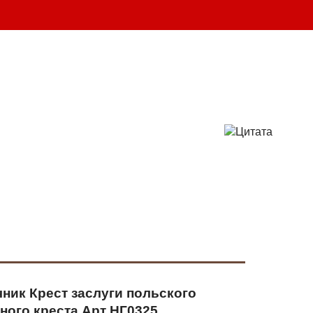
шт.
ВАШ ЗАКАЗ
-25 
(095)
132-50-50 
(096)
719-86-86
info@parabellum.com.ua
ник Крест заслуги польского
ного креста Арт НГ0325