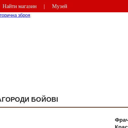
Найти магазин
Музей
(044)
270-48
АГОРОДИ БОЙОВІ
Фрач
Крас