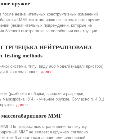
нное оружие
 после незначительных конструктивных изменений
абаритные ММГ изготавливают из стрелкового оружия
нений (незначительных повреждений, которые не
 боевого выстрела из-за ослабления конструкции.
ОЯ СТРІЛЕЦЬКА НЕЙТРАЛІЗОВАНА
 Testing methods
якої системи, типу, виду або моделі (надалі пристрої),
оди її контролювання.
далее
ем (разборки и сборки, зарядки и разрядки,
маркировка «УЧ» - учебное оружие. Согласно п. 4.3.1
 оружия.
далее
а массогабаритного ММГ
ММГ. Нет возрастных ограничений на покупку,
абаритный ММГ не является оружием согласно
дметом бытового назначения или сувенирной