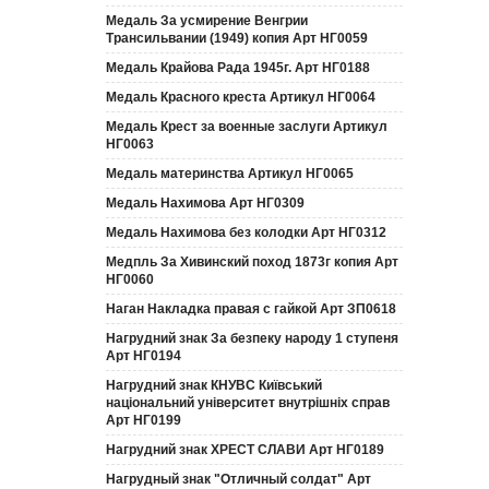
Медаль За усмирение Венгрии
Трансильвании (1949) копия Арт НГ0059
Медаль Крайова Рада 1945г. Арт НГ0188
Медаль Красного креста Артикул НГ0064
Медаль Крест за военные заслуги Артикул
НГ0063
Медаль материнства Артикул НГ0065
Медаль Нахимова Арт НГ0309
Медаль Нахимова без колодки Арт НГ0312
Медпль За Хивинский поход 1873г копия Арт
НГ0060
Наган Накладка правая с гайкой Арт ЗП0618
Нагрудний знак За безпеку народу 1 ступеня
Арт НГ0194
Нагрудний знак КНУВС Київський
національний університет внутрішніх справ
Арт НГ0199
Нагрудний знак ХРЕСТ СЛАВИ Арт НГ0189
Нагрудный знак "Отличный солдат" Арт