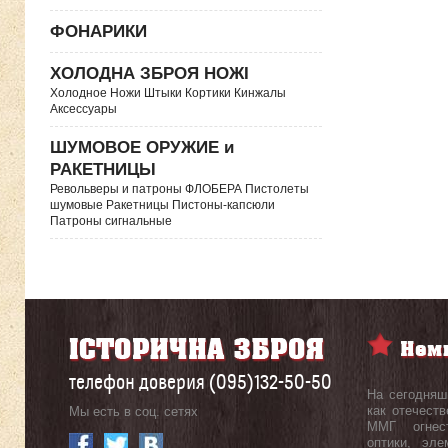
ФОНАРИКИ
ХОЛОДНА ЗБРОЯ НОЖІ
Холодное Ножи Штыки Кортики Кинжалы
Аксессуары
ШУМОВОЕ ОРУЖИЕ и
РАКЕТНИЦЫ
Револьверы и патроны ФЛОБЕРА Пистолеты
шумовые Ракетницы Пистоны-капсюли
Патроны сигнальные
телефон доверия (095)132-50-50
На сегодняш
как отечеств
Мы есть в соц. сетях
ММГ огнест
оптики, эл