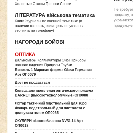
Холостые Станки Треноги Сошки
Не требуе
продажу, 
ЛІТЕРАТУРА військова тематика
украинско
Книги Журналы по военной тематике (в
продукцие
наличии все есть, если цены не указаны -
уточнить по телефону)
НАГОРОДИ БОЙОВІ
ОПТИКА
Дальномеры Коллиматоры Очки Приборы
ночного видения Прицелы Трубки
Бинокль 1 Мировая фирмы Glase Германия
Арт ОП0079
Друг не продається
Кольца для крепления оптического прицела
BARRET (высокотехнологичные) ОП0088
Ліхтар тактичний підствольний для зброї
Фонарь подствольный для пистолета с
целеуказателем ОП0085
ОКУЛЯРИ нічного бачення NV/G-14 Арт
ОП0018