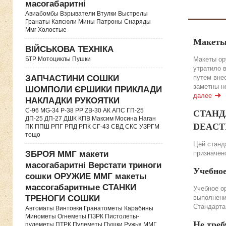
масогабаритні
Авиабомбы Взрыватели Втулки Выстрелы
Гранаты Капсюли Мины Патроны Снаряды
Ммг Холостые
Макеты
ВІЙСЬКОВА ТЕХНІКА
Макеты ор
БТР Мотоциклы Пушки
утратило 
путем вне
ЗАПЧАСТИНИ СОШКИ
заметны н
ШОМПОЛИ ЄРШИКИ ПРИКЛАДИ
далее
НАКЛАДКИ РУКОЯТКИ
C-96 MG-34 P-38 PP ZB-30 АК АПС ГП-25
СТАНДА
ДП-25 ДП-27 ДШК КПВ Максим Мосина Наган
DEACTIV
ПК ППШ РПГ РПД РПК СГ-43 СВД CКС УЗРГМ
тощо
Цей станда
призначено
ЗБРОЯ ММГ макети
масогабаритні Верстати триноги
Учебно
сошки ОРУЖИЕ ММГ макеты
массогабаритные СТАНКИ
Учебное о
выполнени
ТРЕНОГИ СОШКИ
Стандарта
Автоматы Винтовки Гранатометы Карабины
Минометы Огнеметы ПЗРК Пистолеты-
Не треб
пулеметы ПТРК Пулеметы Пушки Ружья ММГ