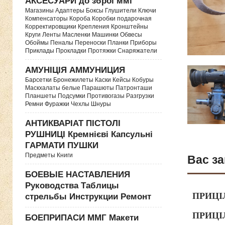
АКСЕСУАРИ до зброї ммг
Магазины Адаптеры Боксы Глушители Ключи
Компенсаторы Короба Коробки подарочная
Корректировщики Крепления Кронштейны
Круги Ленты Масленки Машинки Обвесы
Обоймы Пеналы Переноски Планки Приборы
Приклады Прокладки Протяжки Снаряжатели
АМУНІЦІЯ АММУНИЦИЯ
Барсетки Бронежилеты Каски Кейсы Кобуры
Маскхалаты белые Парашюты Патронташи
Планшеты Подсумки Противогазы Разгрузки
Ремни Фуражки Чехлы Шнуры
АНТИКВАРІАТ ПІСТОЛІ
РУШНИЦІ Кремнієві Капсульні
ГАРМАТИ ПУШКИ
Предметы Книги
Вас за
БОЕВЫЕ НАСТАВЛЕНИЯ
Руководства Таблицы
ПРИЦІЛ
стрельбы Инструкции Ремонт
ПРИЦІЛ
БОЕПРИПАСИ ММГ Макети