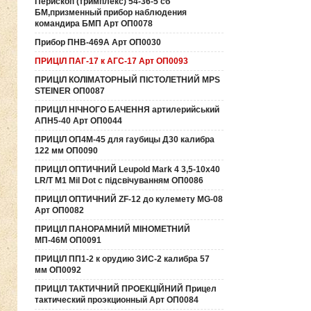
Перископ (тримплекс) 54-36-5 сб
БМ,призменный прибор наблюдения
командира БМП Арт ОП0078
Прибор ПНВ-469А Арт ОП0030
ПРИЦІЛ ПАГ-17 к АГС-17 Арт ОП0093
ПРИЦІЛ КОЛІМАТОРНЫЙ ПІСТОЛЕТНИЙ MPS
STEINER ОП0087
ПРИЦІЛ НІЧНОГО БАЧЕННЯ артилерийський
АПН5-40 Арт ОП0044
ПРИЦІЛ ОП4М-45 для гаубицы Д30 калибра
122 мм ОП0090
ПРИЦІЛ ОПТИЧНИЙ Leupold Mark 4 3,5-10x40
LR/T M1 Mil Dot с підсвічуванням ОП0086
ПРИЦІЛ ОПТИЧНИЙ ZF-12 до кулемету MG-08
Арт ОП0082
ПРИЦІЛ ПАНОРАМНИЙ МІНОМЕТНИЙ
МП-46М ОП0091
ПРИЦІЛ ПП1-2 к орудию ЗИС-2 калибра 57
мм ОП0092
ПРИЦІЛ ТАКТИЧНИЙ ПРОЕКЦІЙНИЙ Прицел
тактический проэкционный Арт ОП0084