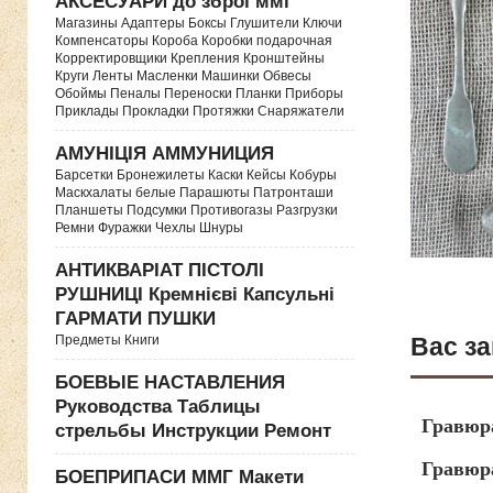
АКСЕСУАРИ до зброї ммг
Магазины Адаптеры Боксы Глушители Ключи
Компенсаторы Короба Коробки подарочная
Корректировщики Крепления Кронштейны
Круги Ленты Масленки Машинки Обвесы
Обоймы Пеналы Переноски Планки Приборы
Приклады Прокладки Протяжки Снаряжатели
АМУНІЦІЯ АММУНИЦИЯ
Барсетки Бронежилеты Каски Кейсы Кобуры
Маскхалаты белые Парашюты Патронташи
Планшеты Подсумки Противогазы Разгрузки
Ремни Фуражки Чехлы Шнуры
АНТИКВАРІАТ ПІСТОЛІ
РУШНИЦІ Кремнієві Капсульні
ГАРМАТИ ПУШКИ
Вас за
Предметы Книги
БОЕВЫЕ НАСТАВЛЕНИЯ
Руководства Таблицы
Гравюр
стрельбы Инструкции Ремонт
Гравюр
БОЕПРИПАСИ ММГ Макети