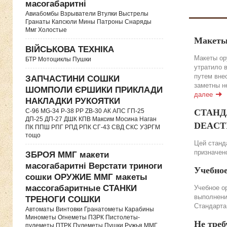
масогабаритні
Авиабомбы Взрыватели Втулки Выстрелы
Гранаты Капсюли Мины Патроны Снаряды
Ммг Холостые
Макеты
ВІЙСЬКОВА ТЕХНІКА
Макеты ор
БТР Мотоциклы Пушки
утратило 
путем вне
ЗАПЧАСТИНИ СОШКИ
заметны н
ШОМПОЛИ ЄРШИКИ ПРИКЛАДИ
далее
НАКЛАДКИ РУКОЯТКИ
СТАНДА
C-96 MG-34 P-38 PP ZB-30 АК АПС ГП-25
ДП-25 ДП-27 ДШК КПВ Максим Мосина Наган
DEACTIV
ПК ППШ РПГ РПД РПК СГ-43 СВД CКС УЗРГМ
тощо
Цей станда
призначено
ЗБРОЯ ММГ макети
масогабаритні Верстати триноги
Учебно
сошки ОРУЖИЕ ММГ макеты
массогабаритные СТАНКИ
Учебное о
выполнени
ТРЕНОГИ СОШКИ
Стандарта
Автоматы Винтовки Гранатометы Карабины
Минометы Огнеметы ПЗРК Пистолеты-
Не треб
пулеметы ПТРК Пулеметы Пушки Ружья ММГ