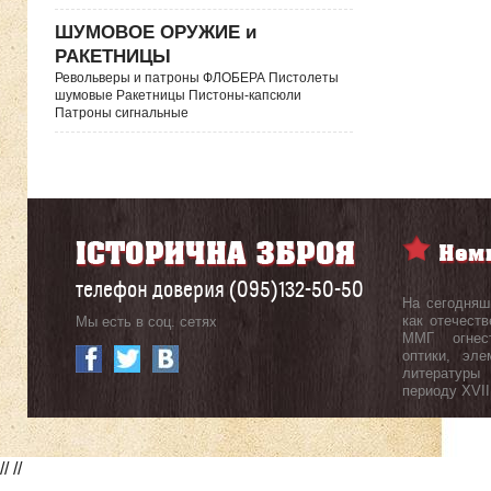
ШУМОВОЕ ОРУЖИЕ и
РАКЕТНИЦЫ
Револьверы и патроны ФЛОБЕРА Пистолеты
шумовые Ракетницы Пистоны-капсюли
Патроны сигнальные
телефон доверия (095)132-50-50
На сегодняш
как отечеств
Мы есть в соц. сетях
ММГ огнест
оптики, эл
литературы
периоду ХVII
//
//