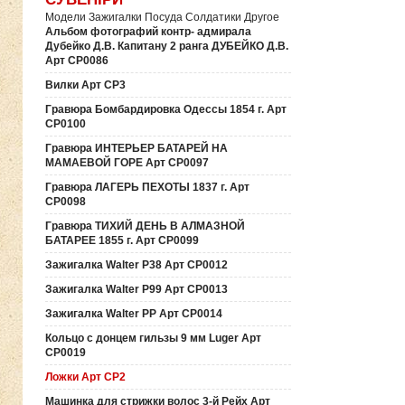
Модели Зажигалки Посуда Солдатики Другое
Альбом фотографий контр- адмирала
Дубейко Д.В. Капитану 2 ранга ДУБЕЙКО Д.В.
Арт СР0086
Вилки Арт СР3
Гравюра Бомбардировка Одессы 1854 г. Арт
СР0100
Гравюра ИНТЕРЬЕР БАТАРЕЙ НА
МАМАЕВОЙ ГОРЕ Арт СР0097
Гравюра ЛАГЕРЬ ПЕХОТЫ 1837 г. Арт
СР0098
Гравюра ТИХИЙ ДЕНЬ В АЛМАЗНОЙ
БАТАРЕЕ 1855 г. Арт СР0099
Зажигалка Walter P38 Арт СР0012
Зажигалка Walter P99 Арт СР0013
Зажигалка Walter PP Арт СР0014
Кольцо с донцем гильзы 9 мм Luger Арт
СР0019
Ложки Арт СР2
Машинка для стрижки волос 3-й Рейх Арт