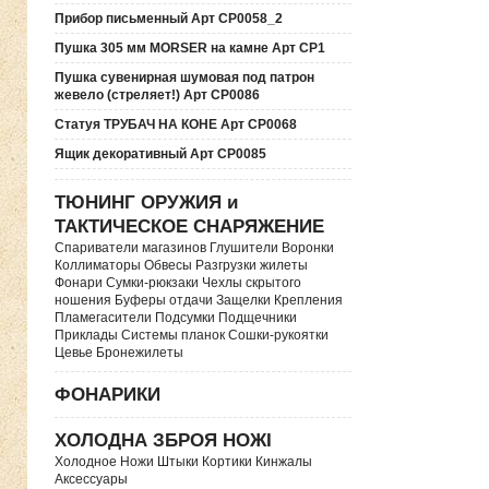
Прибор письменный Арт СР0058_2
Пушка 305 мм MORSER на камне Арт СР1
Пушка сувенирная шумовая под патрон
жевело (стреляет!) Арт СР0086
Статуя ТРУБАЧ НА КОНЕ Арт СР0068
Ящик декоративный Арт СР0085
ТЮНИНГ ОРУЖИЯ и
ТАКТИЧЕСКОЕ СНАРЯЖЕНИЕ
Спариватели магазинов Глушители Воронки
Коллиматоры Обвесы Разгрузки жилеты
Фонари Сумки-рюкзаки Чехлы скрытого
ношения Буферы отдачи Защелки Крепления
Пламегасители Подсумки Подщечники
Приклады Системы планок Сошки-рукоятки
Цевье Бронежилеты
ФОНАРИКИ
ХОЛОДНА ЗБРОЯ НОЖІ
Холодное Ножи Штыки Кортики Кинжалы
Аксессуары