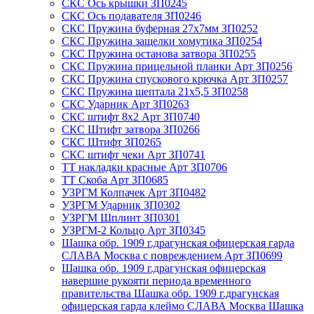
СКС Ось крышки ЗП0245
СКС Ось подавателя ЗП0246
СКС Пружина буферная 27х7мм ЗП0252
СКС Пружина защелки хомутика ЗП0254
СКС Пружина останова затвора ЗП0255
СКС Пружина прицельной планки Арт ЗП0256
СКС Пружина спускового крючка Арт ЗП0257
СКС Пружина шептала 21х5,5 ЗП0258
СКС Ударник Арт ЗП0263
СКС штифт 8х2 Арт ЗП0740
СКС Штифт затвора ЗП0266
СКС Штифт ЗП0265
СКС штифт чеки Арт ЗП0741
ТТ накладки красные Арт ЗП0706
ТТ Скоба Арт ЗП0685
УЗРГМ Колпачек Арт ЗП0482
УЗРГМ Ударник ЗП0302
УЗРГМ Шплинт ЗП0301
УЗРГМ-2 Кольцо Арт ЗП0345
Шашка обр. 1909 г.драгунская офицерская гарда
СЛАВА Москва с повреждением Арт ЗП0699
Шашка обр. 1909 г.драгунская офицерская
навершие рукояти периода временного
правительства Шашка обр. 1909 г.драгунская
офицерская гарда клеймо СЛАВА Москва Шашка