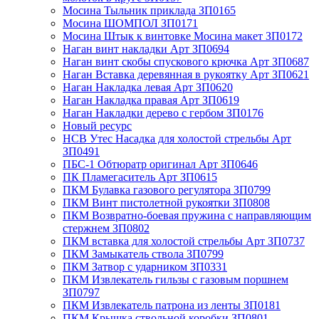
Мосина Тыльник приклада ЗП0165
Мосина ШОМПОЛ ЗП0171
Мосина Штык к винтовке Мосина макет ЗП0172
Наган винт накладки Арт ЗП0694
Наган винт скобы спускового крючка Арт ЗП0687
Наган Вставка деревянная в рукоятку Арт ЗП0621
Наган Накладка левая Арт ЗП0620
Наган Накладка правая Арт ЗП0619
Наган Накладки дерево с гербом ЗП0176
Новый ресурс
НСВ Утес Насадка для холостой стрельбы Арт
ЗП0491
ПБС-1 Обтюратр оригинал Арт ЗП0646
ПК Пламегаситель Арт ЗП0615
ПКМ Булавка газового регулятора ЗП0799
ПКМ Винт пистолетной рукоятки ЗП0808
ПКМ Возвратно-боевая пружина с направляющим
стержнем ЗП0802
ПКМ вставка для холостой стрельбы Арт ЗП0737
ПКМ Замыкатель ствола ЗП0799
ПКМ Затвор с ударником ЗП0331
ПКМ Извлекатель гильзы с газовым поршнем
ЗП0797
ПКМ Извлекатель патрона из ленты ЗП0181
ПКМ Крышка ствольной коробки ЗП0801