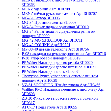
MENZ Накладки к пистолету MENZ 6,35 Арт
ЗП0363
MENZ ударник АРт ЗП0708
MENZ щёчки рукоятки самшит Арт ЗП0707
MG-34 Затвор ЗП0005
MG-34 Протяжка ленты ЗП0008
MG-34 Рычаг подачи оригинал ЗП0010
MG-34 Рычаг подачи с двуплечим рычагом
новодел ЗП0009
MG-42 MG-53 ЗАТВОР АртЗП0711
MG-42 СОШКИ АртЗП0721
MP-38-40 деталь телескопа Арт ЗП0756
P-08 накладки на рукоятку оригинал Арт ЗП0716
P-38 Упор боевой новодел ЗП0319
PP Walter Накладки дерево резьба ЗП0020
PP Walter Накладки дерево штатное ЗП0021
PP Walter Накладки кость ЗП0207
Thompson Ручка управления огнем с винтом
новодел Арт ЗП0629
VZ-61 SCORPION Штифт ствола Арт ЗП0466
Walther PPQ Накладки сменные к пистолету Арт
ЗП0608
ZB-30 Фиксатор выбрасывателя с пружиной
ЗП0317
АГС-17 Подаватель Арт ЗП0655