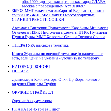
обр. 1909 г.драгунская офицерская гарда СЛАВА
Москва с повреждением Арт ЗП0697
ЗБРОЯ ММГ макети масогабаритні Верстати триноги
сошки ОРУЖИЕ ММГ макеты массогабаритные
СТАНКИ ТРЕНОГИ СОШКИ
Автоматы Винтовки Гранатометы Карабины Минометы
Огнеметы ПЗРК Пистолеты-пулеметы ПТРК Пулеметы
Пушки Ружья ММГ Холостые Станки Треноги Сошки
ЛІТЕРАТУРА військова тематика
Книги Журналы по военной тематике (в наличии все
есть, если цены не указаны - уточнить по телефону)
НАГОРОДИ БОЙОВІ
ОПТИКА
Дальномеры Коллиматоры Очки Приборы ночного
видения Прицелы Трубки
ОРУЖИЕ СТРАЙКБОЛ
Оружие Аккумуляторы
ПЛАКАТЫ 45 грн за 1 лист