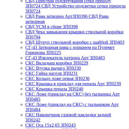
СВД Пристрій підсвічування сітки прицілу
ЗП0724 СВД Устройство подсветки сетки прицела
ЗП0724
СВД Рама затворна АртЗП0396 СВД Рама
затворная
СВД УСМ в сборе ЗП0398
СВД Чека замыкания крышки ствольной коробки
ЗП0794
СВД Шуруп ствольной коробки с шайбой ЗП0403
СГ-43 Затворная рама с поршнем на Пулемет
Горюнова ЗП0225
СГ-43 Извлекатель патрона Арт ЗП0483
СКС Вкладыш коробки ЗП0229
СКС Втулка рычага ЗП0230
СКС Гайка нагеля ЗП0231
СКС Кольцо ложе цевья ЗП0236
СКС Крышка в приклад для пенала Арт ЗП0239
СКС Крышка пенала ЗП0240
СКС Ложе (приклад на СКС) без тыльника Арт
ЗП0485
СКС Ложе (приклад на СКС) с тыльником Арт
ЗП0484
СКС Наконечник газовой накладки задний
ЗП0242
СКС Ось 15х2,65 ЗП0243