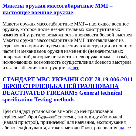
Макеты оружия массогабаритные ММГ–
настоящее военное оружие
Макеты оружия массогабаритные ММГ– настоящее военное
оружие, которое после незначительных конструктивных
изменений утратило возможность произвести боевой выстрел.
Макеты оружия массогабаритные ММГ изготавливают из
стрелкового оружия путем внесения в конструкции основных
частей и механизмов оружия изменений (незначительных
повреждений, которые не заметны невооруженным глазом),
исключающих возможность осуществления боевого выстрела
из-за ослабления конструкции.
далее
СТАНДАРТ МВС УКРАЇНИ СОУ 78-19-006:2011
ЗБРОЯ СТРІЛЕЦЬКА НЕЙТРАЛІЗОВАНА
DEACTIVATED FIREARMS General technical
specification Testing methods
Цей стандарт установлює вимоги до нейтралізованої
стрілецької зброї будь-якої системи, типу, виду або моделі
(надалі пристрої), призначеної для навчання, експонування
або колекціонування, а також методи її контролювання.
далее