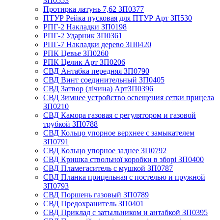
ЗП0553
Протирка латунь 7,62 ЗП0377
ПТУР Рейка пусковая для ПТУР Арт ЗП530
РПГ-2 Накладки ЗП0198
РПГ-2 Ударник ЗП0361
РПГ-7 Накладки дерево ЗП0420
РПК Цевье ЗП0260
РПК Целик Арт ЗП0206
СВД Антабка передняя ЗП0790
СВД Винт соединительный ЗП0405
СВД Затвор (лічина) АртЗП0396
СВД Зимнее устройство освещения сетки прицела
ЗП0210
СВД Камора газовая с регулятором и газовой
трубкой ЗП0788
СВД Кольцо упорное верхнее с замыкателем
ЗП0791
СВД Кольцо упорное заднее ЗП0792
СВД Кришка ствольної коробки в зборі ЗП0400
СВД Пламегаситель с мушкой ЗП0787
СВД Планка прицельная с постелью и пружной
ЗП0793
СВД Поршень газовый ЗП0789
СВД Предохранитель ЗП0401
СВД Приклад с затыльником и антабкой ЗП0395