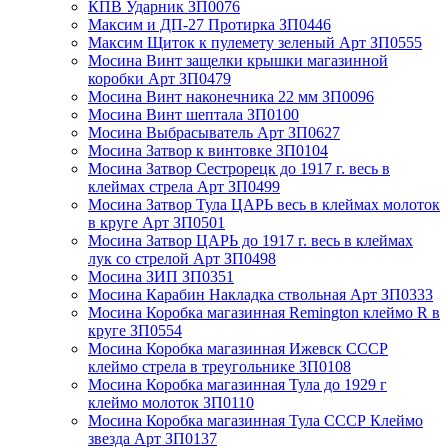
КПВ Ударник ЗП0076
Максим и ДП-27 Протирка ЗП0446
Максим Щиток к пулемету зеленый Арт ЗП0555
Мосина Винт защелки крышки магазинной
коробки Арт ЗП0479
Мосина Винт наконечника 22 мм ЗП0096
Мосина Винт шептала ЗП0100
Мосина Выбрасыватель Арт ЗП0627
Мосина Затвор к винтовке ЗП0104
Мосина Затвор Сестрорецк до 1917 г. весь в
клеймах стрела Арт ЗП0499
Мосина Затвор Тула ЦАРЬ весь в клеймах молоток
в круге Арт ЗП0501
Мосина Затвор ЦАРЬ до 1917 г. весь в клеймах
лук со стрелой Арт ЗП0498
Мосина ЗИП ЗП0351
Мосина Карабин Накладка ствольная Арт ЗП0333
Мосина Коробка магазинная Remington клеймо R в
круге ЗП0554
Мосина Коробка магазинная Ижевск СССР
клеймо стрела в треугольнике ЗП0108
Мосина Коробка магазинная Тула до 1929 г
клеймо молоток ЗП0110
Мосина Коробка магазинная Тула СССР Клеймо
звезда Арт ЗП0137