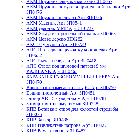
АКМ Пружина защелки магазина ЗП0057
АКМ Пружина хомутика прицельной планки Арт
ЗП0476
АКМ Пружина шептала Арт ЗП0726
АКМ Ударник Арт ЗП0541
АКМ ударник ММГ Арт ЗП0727
АКМ Хомутик прицельной планки ЗП0063
АКМ Цевье дерево ЗП0282
АКС-74у мушка Арт ЗП0729
АПС Накладка на рукоятку коричневая Арт
ЗП0632
АПС Рычаг передачи Арт ЗП0418
АПС Ствол под шумовой патрон 9 мм
P.A.BLANK Арт ЗП0463
БАРАБАН К ГАЗОВОМУ РЕВРЛЬВЕРУ Арт
ЗП0470
Воронка к пламегасителю 7,62 Арт ЗП0750
Ершик пистолетный Арт ЗП0451
Затвор AR-15 з ударником Арт БП0781
Затвор к ветровому ружью ЗП0758
КПВ Вставка в ствол для холостой стрельбы
ЗП0075
КПВ Затвор ЗП0486
КПВ Извлекатель патрона Арт ЗП0427
КПВ Рама затворная ЗП0487