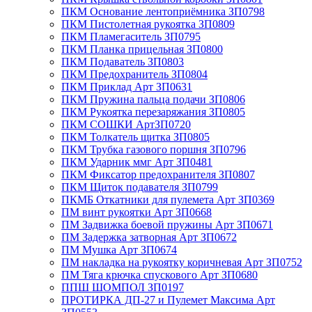
ПКМ Основание лентоприёмника ЗП0798
ПКМ Пистолетная рукоятка ЗП0809
ПКМ Пламегаситель ЗП0795
ПКМ Планка прицельная ЗП0800
ПКМ Подаватель ЗП0803
ПКМ Предохранитель ЗП0804
ПКМ Приклад Арт ЗП0631
ПКМ Пружина пальца подачи ЗП0806
ПКМ Рукоятка перезаряжания ЗП0805
ПКМ СОШКИ АртЗП0720
ПКМ Толкатель щитка ЗП0805
ПКМ Трубка газового поршня ЗП0796
ПКМ Ударник ммг Арт ЗП0481
ПКМ Фиксатор предохранителя ЗП0807
ПКМ Щиток подавателя ЗП0799
ПКМБ Откатники для пулемета Арт ЗП0369
ПМ винт рукоятки Арт ЗП0668
ПМ Задвижка боевой пружины Арт ЗП0671
ПМ Задержка затворная Арт ЗП0672
ПМ Мушка Арт ЗП0674
ПМ накладка на рукоятку коричневая Арт ЗП0752
ПМ Тяга крючка спускового Арт ЗП0680
ППШ ШОМПОЛ ЗП0197
ПРОТИРКА ДП-27 и Пулемет Максима Арт