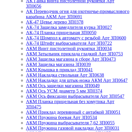
АК Гайка винта пистолетной рукоятки Арт
ЗП0656
АК Переводчик огня для охотничье-промыслового
карабина АКМ Арт ЗП0691
АК-47 Цевье дерево ЗП0378
АК-74 Защелка замедлителя курка ЗП0027
АК-74 Планка прицельная ЗП0050
АК-74 Шомпол к автомату с резьбой Арт ЗП0600
АК-74 Штифт выбрасывателя Арт ЗП0722
АКМ Винт пистолетной рукоятки ЗП0034
АКМ Затыльник приклада гладкий Арт ЗП0753
АКМ Защелка магазина в сборе Арт ЗП0473
АКМ Защелка магазина ЗП0039
АКМ Крышка в приклад ЗП0041
АКМ Накладка ствольная Арт ЗП0638
АКМ Накладки для штык-ножа АКМ Арт ЗП0647
АКМ Ось защелки магазина ЗП0049
АКМ Ось УСМ диаметр 5 мм ЗП0374
АКМ Ось фиксации выбрасывателя Арт ЗП0547
АКМ Планка прицельная без хомутика Арт
ЗП0475
АКМ Приклад деревянный с антабкой ЗП0051
АКМ Пружина боевая Арт ЗП0534
АКМ Пружина выбрасывателя 7,62 ЗП0055
АКМ Пружина газовой накладки Арт ЗП0031