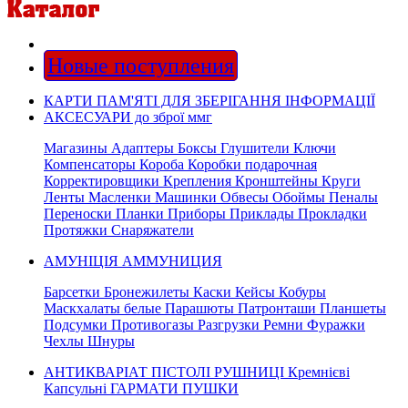
Новые поступления
КАРТИ ПАМ'ЯТІ ДЛЯ ЗБЕРІГАННЯ ІНФОРМАЦІЇ
АКСЕСУАРИ до зброї ммг
Магазины Адаптеры Боксы Глушители Ключи
Компенсаторы Короба Коробки подарочная
Корректировщики Крепления Кронштейны Круги
Ленты Масленки Машинки Обвесы Обоймы Пеналы
Переноски Планки Приборы Приклады Прокладки
Протяжки Снаряжатели
АМУНІЦІЯ АММУНИЦИЯ
Барсетки Бронежилеты Каски Кейсы Кобуры
Маскхалаты белые Парашюты Патронташи Планшеты
Подсумки Противогазы Разгрузки Ремни Фуражки
Чехлы Шнуры
АНТИКВАРІАТ ПІСТОЛІ РУШНИЦІ Кремнієві
Капсульні ГАРМАТИ ПУШКИ