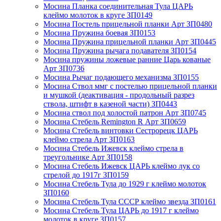
Мосина Планка соединительная Тула ЦАРЬ
клеймо молоток в круге ЗП0149
Мосина Постель прицельной планки Арт ЗП0480
Мосина Пружина боевая ЗП0153
Мосина Пружина прицельной планки Арт ЗП0445
Мосина Пружина рычага подавателя ЗП0154
Мосина пружины ложевые ранние Царь кованые
Арт ЗП0736
Мосина Рычаг подающего механизма ЗП0155
Мосина Ствол ммг с постелью прицельной планки
и мушкой (деактивация - продольный разрез
ствола, штифт в казеной части) ЗП0443
Мосина ствол под холостой патрон Арт ЗП0745
Мосина Стебель Remington R Арт ЗП0659
Мосина Стебель винтовки Сестрорецк ЦАРЬ
клеймо стрела Арт ЗП0163
Мосина Стебель Ижевск клеймо стрела в
треугольнике Арт ЗП0158
Мосина Стебель Ижевск ЦАРЬ клеймо лук со
стрелой до 1917г ЗП0159
Мосина Стебель Тула до 1929 г клеймо молоток
ЗП0160
Мосина Стебель Тула СССР клеймо звезда ЗП0161
Мосина Стебель Тула ЦАРЬ до 1917 г клеймо
молоток в круге ЗП0157