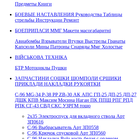
Предметы Книги
БОЕВЫЕ НАСТАВЛЕНИЯ Руководства Таблицы
стрельбы Инструкции Ремонт
БОЕПРИПАСИ ММГ Макети масогабаритні
Авиабомбы Взрыватели Втулки Выстрелы Гранаты
Капсюли Мины Патроны Снаряды Ммг Холостые
ВІЙСЬКОВА ТЕХНІКА
БТР Мотоциклы Пушки
ЗАПЧАСТИНИ СОШКИ ШОМПОЛИ ЄРШИКИ
ПРИКЛАДИ НАКЛАДКИ РУКОЯТКИ
C-96 MG-34 P-38 PP ZB-30 АК АПС ГП-25 ДП-25 ДП-27
ДШК КПВ Максим Мосина Наган ПК ППШ РПГ РПД
РПК СГ-43 СВД CКС УЗРГМ тощо
2х35 Электроспуск для вкладного ствола Арт
ЗП0616
C-96 Выбрасыватель Арт ЗП0558
C-96 Крючок спусковой Арт ЗП0560
C-96 Накладки Bolo кость белая с орденом