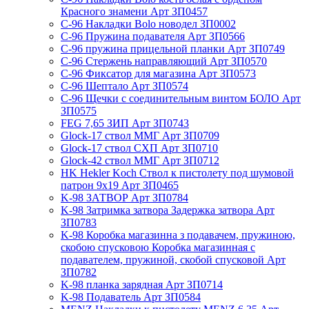
Красного знамени Арт ЗП0457
C-96 Накладки Bolo новодел ЗП0002
C-96 Пружина подавателя Арт ЗП0566
C-96 пружина прицельной планки Арт ЗП0749
C-96 Стержень направляющий Арт ЗП0570
C-96 Фиксатор для магазина Арт ЗП0573
C-96 Шептало Арт ЗП0574
C-96 Щечки с соединительным винтом БОЛО Арт
ЗП0575
FEG 7,65 ЗИП Арт ЗП0743
Glock-17 ствол ММГ Арт ЗП0709
Glock-17 ствол СХП Арт ЗП0710
Glock-42 ствол ММГ Арт ЗП0712
HK Hekler Koch Ствол к пистолету под шумовой
патрон 9х19 Арт ЗП0465
K-98 ЗАТВОР Арт ЗП0784
K-98 Затримка затвора Задержка затвора Арт
ЗП0783
K-98 Коробка магазинна з подавачем, пружиною,
скобою спусковою Коробка магазинная с
подавателем, пружиной, скобой спусковой Арт
ЗП0782
K-98 планка зарядная Арт ЗП0714
K-98 Подаватель Арт ЗП0584