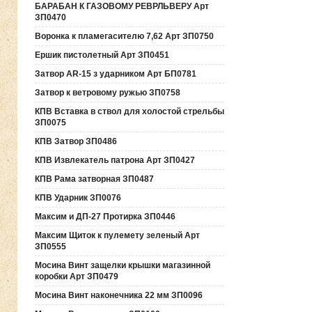
БАРАБАН К ГАЗОВОМУ РЕВРЛЬВЕРУ Арт
ЗП0470
Воронка к пламегасителю 7,62 Арт ЗП0750
Ершик пистолетный Арт ЗП0451
Затвор AR-15 з ударником Арт БП0781
Затвор к ветровому ружью ЗП0758
КПВ Вставка в ствол для холостой стрельбы
ЗП0075
КПВ Затвор ЗП0486
КПВ Извлекатель патрона Арт ЗП0427
КПВ Рама затворная ЗП0487
КПВ Ударник ЗП0076
Максим и ДП-27 Протирка ЗП0446
Максим Щиток к пулемету зеленый Арт
ЗП0555
Мосина Винт защелки крышки магазинной
коробки Арт ЗП0479
Мосина Винт наконечника 22 мм ЗП0096