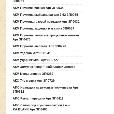
ЗП0051
АКМ Пружина боевая Арт ЗП0534
АКМ Пружина выбрасывателя 7,62 ЗП0055
АКМ Пружина газовой накладки Арт ЗП0031
АКМ Пружина защелки магазина ЗП0057
АКМ Пружина хомутика прицельной планки
Арт ЗП0476
АКМ Пружина шептала Арт ЗП0726
АКМ Ударник Арт ЗП0541
АКМ ударник ММГ Арт ЗП0727
АКМ Хомутик прицельной планки ЗП0063
АКМ Цевье дерево ЗП0282
АКС-74у мушка Арт ЗП0729
АПС Накладка на рукоятку коричневая Арт
ЗП0632
АПС Рычаг передачи Арт ЗП0418
АПС Ствол под шумовой патрон 9 мм
P.A.BLANK Арт ЗП0463