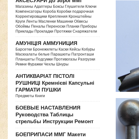
АКСЕСУАРИ до зброї ммг
Магазины Адаптеры Боксы Глушители Ключи
Компенсаторы Короба Коробки подарочная
Корректировщики Крепления Кронштейны
Круги Ленты Масленки Машинки Обвесы
Обоймы Пеналы Переноски Планки Приборы
Приклады Прокладки Протяжки Снаряжатели
АМУНІЦІЯ АММУНИЦИЯ
Барсетки Бронежилеты Каски Кейсы Кобуры
Маскхалаты белые Парашюты Патронташи
Планшеты Подсумки Противогазы Разгрузки
Ремни Фуражки Чехлы Шнуры
АНТИКВАРІАТ ПІСТОЛІ
РУШНИЦІ Кремнієві Капсульні
ГАРМАТИ ПУШКИ
Предметы Книги
БОЕВЫЕ НАСТАВЛЕНИЯ
Руководства Таблицы
стрельбы Инструкции Ремонт
БОЕПРИПАСИ ММГ Макети