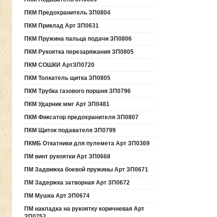
ПКМ Предохранитель ЗП0804
ПКМ Приклад Арт ЗП0631
ПКМ Пружина пальца подачи ЗП0806
ПКМ Рукоятка перезаряжания ЗП0805
ПКМ СОШКИ АртЗП0720
ПКМ Толкатель щитка ЗП0805
ПКМ Трубка газового поршня ЗП0796
ПКМ Ударник ммг Арт ЗП0481
ПКМ Фиксатор предохранителя ЗП0807
ПКМ Щиток подавателя ЗП0799
ПКМБ Откатники для пулемета Арт ЗП0369
ПМ винт рукоятки Арт ЗП0668
ПМ Задвижка боевой пружины Арт ЗП0671
ПМ Задержка затворная Арт ЗП0672
ПМ Мушка Арт ЗП0674
ПМ накладка на рукоятку коричневая Арт
ЗП0752