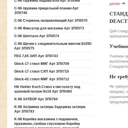
C-96 Пружина подавателя Арт ЗП0566
далее
C-96 пружина прицельной планки Арт
ЗП0749
СТАНДА
DEACTIV
C-96 Стержень направляющий Арт ЗП0570
C-96 Фиксатор для магазина Арт ЗП0573
Цей станда
C-96 Шептало Арт ЗП0574
призначено
C-96 Щечки с соединительным винтом БОЛО
Учебно
Арт ЗП0575
FEG 7,65 ЗИП Арт ЗП0743
Учебное о
выполнени
Glock-17 ствол ММГ Арт ЗП0709
Стандарта
Glock-17 ствол СХП Арт ЗП0710
Не треб
Glock-42 ствол ММГ Арт ЗП0712
Не требуе
HK Hekler Koch Ствол к пистолету под
шумовой патрон 9х19 Арт ЗП0465
продажу, 
украинско
K-98 ЗАТВОР Арт ЗП0784
продукцие
K-98 Затримка затвора Задержка затвора
Арт ЗП0783
K-98 Коробка магазинна з подавачем,
пружиною, скобою спусковою Коробка