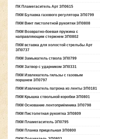
ПК Пламегаситель Арт ЗП0615
ПКМ Булавка газового регулятора ЗП0799
ПКМ Винт пистолетной рукоятки ЗП0808
ПКМ Возвратно-боевая пружина с
направляющим стержнем ЗП0802
ПКМ вставка для холостой стрельбы Арт
ЗП0737
ПКМ Замыкатель ствола ЗП0799
ПКМ Затвор с ударником ЗП0331
ПКМ Извлекатель гильзы с газовым
поршнем ЗП0797
ПКМ Извлекатель патрона из ленты ЗП0181
ПКМ Крышка ствольной коробки ЗП0801
ПКМ Основание лентоприёмника ЗП0798
ПКМ Пистолетная рукоятка ЗП0809
ПКМ Пламегаситель ЗП0795
ПКМ Планка прицельная ЗП0800
ПКМ Подаватель ЗП0803