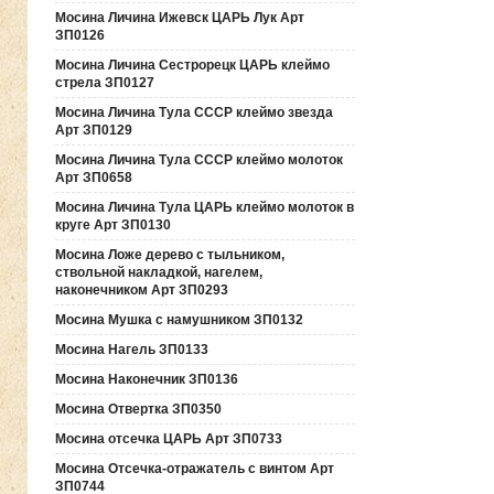
Мосина Личина Ижевск ЦАРЬ Лук Арт
ЗП0126
Мосина Личина Сестрорецк ЦАРЬ клеймо
стрела ЗП0127
Мосина Личина Тула СССР клеймо звезда
Арт ЗП0129
Мосина Личина Тула СССР клеймо молоток
Арт ЗП0658
Мосина Личина Тула ЦАРЬ клеймо молоток в
круге Арт ЗП0130
Мосина Ложе дерево с тыльником,
ствольной накладкой, нагелем,
наконечником Арт ЗП0293
Мосина Мушка с намушником ЗП0132
Мосина Нагель ЗП0133
Мосина Наконечник ЗП0136
Мосина Отвертка ЗП0350
Мосина отсечка ЦАРЬ Арт ЗП0733
Мосина Отсечка-отражатель с винтом Арт
ЗП0744