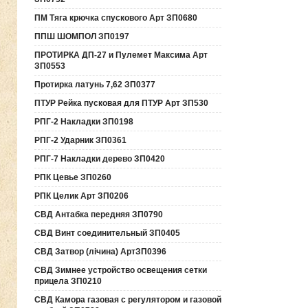
ПМ Тяга крючка спускового Арт ЗП0680
ППШ ШОМПОЛ ЗП0197
ПРОТИРКА ДП-27 и Пулемет Максима Арт
ЗП0553
Протирка латунь 7,62 ЗП0377
ПТУР Рейка пусковая для ПТУР Арт ЗП530
РПГ-2 Накладки ЗП0198
РПГ-2 Ударник ЗП0361
РПГ-7 Накладки дерево ЗП0420
РПК Цевье ЗП0260
РПК Целик Арт ЗП0206
СВД Антабка передняя ЗП0790
СВД Винт соединительный ЗП0405
СВД Затвор (лічина) АртЗП0396
СВД Зимнее устройство освещения сетки
прицела ЗП0210
СВД Камора газовая с регулятором и газовой