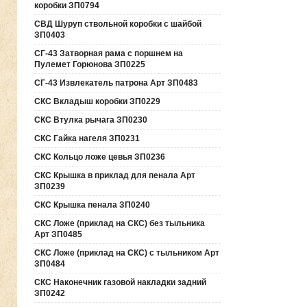
коробки ЗП0794
СВД Шуруп ствольной коробки с шайбой
ЗП0403
СГ-43 Затворная рама с поршнем на
Пулемет Горюнова ЗП0225
СГ-43 Извлекатель патрона Арт ЗП0483
СКС Вкладыш коробки ЗП0229
СКС Втулка рычага ЗП0230
СКС Гайка нагеля ЗП0231
СКС Кольцо ложе цевья ЗП0236
СКС Крышка в приклад для пенала Арт
ЗП0239
СКС Крышка пенала ЗП0240
СКС Ложе (приклад на СКС) без тыльника
Арт ЗП0485
СКС Ложе (приклад на СКС) с тыльником Арт
ЗП0484
СКС Наконечник газовой накладки задний
ЗП0242