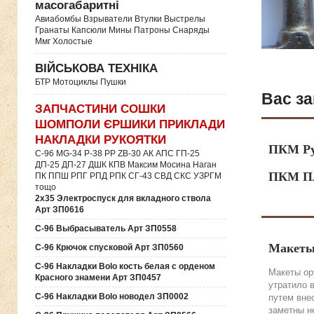
масогабаритні
Авиабомбы Взрыватели Втулки Выстрелы
Гранаты Капсюли Мины Патроны Снаряды
Ммг Холостые
ВІЙСЬКОВА ТЕХНІКА
БТР Мотоциклы Пушки
Вас за
ЗАПЧАСТИНИ СОШКИ
ШОМПОЛИ ЄРШИКИ ПРИКЛАДИ
НАКЛАДКИ РУКОЯТКИ
ПКМ Ру
C-96 MG-34 P-38 PP ZB-30 АК АПС ГП-25
ДП-25 ДП-27 ДШК КПВ Максим Мосина Наган
ПКМ Пл
ПК ППШ РПГ РПД РПК СГ-43 СВД CКС УЗРГМ
тощо
2х35 Электроспуск для вкладного ствола
Арт ЗП0616
C-96 Выбрасыватель Арт ЗП0558
Макеты
C-96 Крючок спусковой Арт ЗП0560
C-96 Накладки Bolo кость белая с орденом
Макеты ор
Красного знамени Арт ЗП0457
утратило 
C-96 Накладки Bolo новодел ЗП0002
путем вне
заметны н