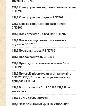
трубкой ЗП0788
СВД Кольцо упорное верхнее с замыкателем
ЗП0791
СВД Кольцо упорное заднее ЗП0792
СВД Кришка ствольної коробки в зборі
ЗП0400
СВД Пламегаситель с мушкой ЗП0787
СВД Планка прицельная с постелью и
пружной ЗП0793
СВД Поршень газовый ЗП0789
СВД Предохранитель ЗП0401
СВД Приклад с затыльником и антабкой
ЗП0395
СВД Пристрій підсвічування сітки прицілу
ЗП0724 СВД Устройство подсветки сетки
прицела ЗП0724
СВД Рама затворна АртЗП0396 СВД Рама
затворная
СВД УСМ в сборе ЗП0398
СВД Чека замыкания крышки ствольной