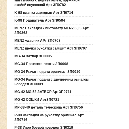
магазинная с подавателем, пружиной,
скобой спусковой Арт ЗП0782
K-98 планка зарядная Арт ЗП0714
K-98 Подаватель Арт ЗП0584
MENZ Накладки к пистолету MENZ 6,35 Арт
ЗП0363
MENZ ударник АРт ЗП0708
MENZ щёчки рукоятки самшит Арт ЗП0707
MG-34 Затвор ЗП0005
MG-34 Протяжка ленты ЗП0008
MG-34 Рычаг подачи оригинал ЗП0010
MG-34 Рычаг подачи с двуплечим рычагом
новодел ЗП0009
MG-42 MG-53 ЗАТВОР АртЗП0711
MG-42 СОШКИ АртЗП0721
MP-38-40 деталь телескопа Арт ЗП0756
P-08 накладки на рукоятку оригинал Арт
ЗП0716
P-38 Упор боевой новодел ЗП0319