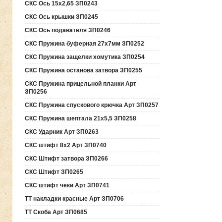
СКС Ось 15х2,65 ЗП0243
СКС Ось крышки ЗП0245
СКС Ось подавателя ЗП0246
СКС Пружина буферная 27х7мм ЗП0252
СКС Пружина защелки хомутика ЗП0254
СКС Пружина останова затвора ЗП0255
СКС Пружина прицельной планки Арт
ЗП0256
СКС Пружина спускового крючка Арт ЗП0257
СКС Пружина шептала 21х5,5 ЗП0258
СКС Ударник Арт ЗП0263
СКС штифт 8х2 Арт ЗП0740
СКС Штифт затвора ЗП0266
СКС Штифт ЗП0265
СКС штифт чеки Арт ЗП0741
ТТ накладки красные Арт ЗП0706
ТТ Скоба Арт ЗП0685