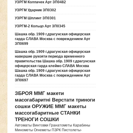
УЗРГМ Колпачек Арт ЗП0482
УЗРГМ Ударник ЗП0302
УЗРГМ Шплинт ЗП0301
УЗРГМ-2 Кольцо Арт ЗП0345
Шашка обр. 1909 г.драгунская офицерская
гарда СЛАВА Москва с повреждением Арт
ЗП0699
Шашка обр. 1909 г.драгунская офицерская
навершие рукояти периода временного
правительства Шашка обр. 1909 г.драгунская
офицерская гарда клеймо СЛАВА Москва
Шашка обр. 1909 г.драгунская офицерская
гарда СЛАВА Москва с повреждением Арт
ЗП0697
ЗБРОЯ ММГ макети
масогабаритні Верстати триноги
сошки ОРУЖИЕ ММГ макеты
массогабаритные СТАНКИ
ТРЕНОГИ СОШКИ
Автоматы Винтовки Гранатометы Карабины
Минометы Огнеметы ПЗРК Пистолеты-