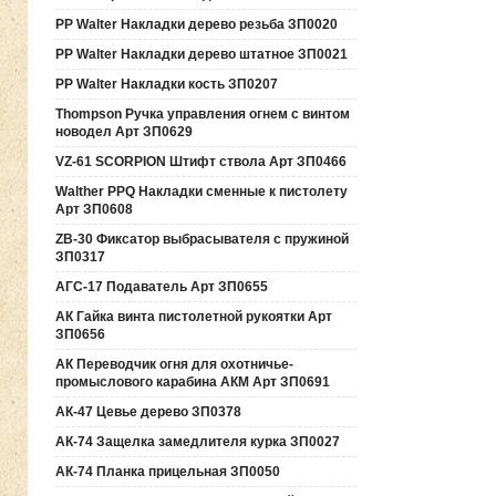
PP Walter Накладки дерево резьба ЗП0020
PP Walter Накладки дерево штатное ЗП0021
PP Walter Накладки кость ЗП0207
Thompson Ручка управления огнем с винтом
новодел Арт ЗП0629
VZ-61 SCORPION Штифт ствола Арт ЗП0466
Walther PPQ Накладки сменные к пистолету
Арт ЗП0608
ZB-30 Фиксатор выбрасывателя с пружиной
ЗП0317
АГС-17 Подаватель Арт ЗП0655
АК Гайка винта пистолетной рукоятки Арт
ЗП0656
АК Переводчик огня для охотничье-
промыслового карабина АКМ Арт ЗП0691
АК-47 Цевье дерево ЗП0378
АК-74 Защелка замедлителя курка ЗП0027
АК-74 Планка прицельная ЗП0050