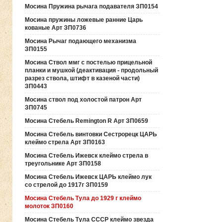
Мосина Пружина рычага подавателя ЗП0154
Мосина пружины ложевые ранние Царь
кованые Арт ЗП0736
Мосина Рычаг подающего механизма
ЗП0155
Мосина Ствол ммг с постелью прицельной
планки и мушкой (деактивация - продольный
разрез ствола, штифт в казеной части)
ЗП0443
Мосина ствол под холостой патрон Арт
ЗП0745
Мосина Стебель Remington R Арт ЗП0659
Мосина Стебель винтовки Сестрорецк ЦАРЬ
клеймо стрела Арт ЗП0163
Мосина Стебель Ижевск клеймо стрела в
треугольнике Арт ЗП0158
Мосина Стебель Ижевск ЦАРЬ клеймо лук
со стрелой до 1917г ЗП0159
Мосина Стебель Тула до 1929 г клеймо
молоток ЗП0160
Мосина Стебель Тула СССР клеймо звезда