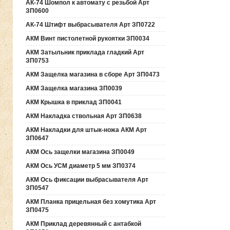
АК-74 Шомпол к автомату с резьбой Арт
ЗП0600
АК-74 Штифт выбрасывателя Арт ЗП0722
АКМ Винт пистолетной рукоятки ЗП0034
АКМ Затыльник приклада гладкий Арт
ЗП0753
АКМ Защелка магазина в сборе Арт ЗП0473
АКМ Защелка магазина ЗП0039
АКМ Крышка в приклад ЗП0041
АКМ Накладка ствольная Арт ЗП0638
АКМ Накладки для штык-ножа АКМ Арт
ЗП0647
АКМ Ось защелки магазина ЗП0049
АКМ Ось УСМ диаметр 5 мм ЗП0374
АКМ Ось фиксации выбрасывателя Арт
ЗП0547
АКМ Планка прицельная без хомутика Арт
ЗП0475
АКМ Приклад деревянный с антабкой