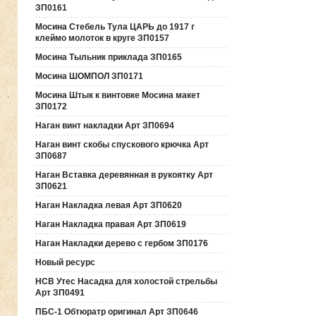
ЗП0161
Мосина Стебель Тула ЦАРЬ до 1917 г
клеймо молоток в круге ЗП0157
Мосина Тыльник приклада ЗП0165
Мосина ШОМПОЛ ЗП0171
Мосина Штык к винтовке Мосина макет
ЗП0172
Наган винт накладки Арт ЗП0694
Наган винт скобы спускового крючка Арт
ЗП0687
Наган Вставка деревянная в рукоятку Арт
ЗП0621
Наган Накладка левая Арт ЗП0620
Наган Накладка правая Арт ЗП0619
Наган Накладки дерево с гербом ЗП0176
Новый ресурс
НСВ Утес Насадка для холостой стрельбы
Арт ЗП0491
ПБС-1 Обтюратр оригинал Арт ЗП0646