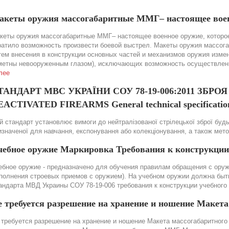
акеты оружия массогабаритные ММГ– настоящее вое
кеты оружия массогабаритные ММГ– настоящее военное оружие, которое
ратило возможность произвести боевой выстрел. Макеты оружия массог
тем внесения в конструкции основных частей и механизмов оружия изме
метны невооруженным глазом), исключающих возможность осуществления
лее
ТАНДАРТ МВС УКРАЇНИ СОУ 78-19-006:2011 ЗБР
ACTIVATED FIREARMS General technical specification
й стандарт установлює вимоги до нейтралізованої стрілецької зброї будь-
изначеної для навчання, експонування або колекціонування, а також мет
чебное оружие Маркировка Требования к конструкции
ебное оружие - предназначено для обучения правилам обращения с оружи
полнения строевых приемов с оружием). На учебном оружии должна быть 
андарта МВД Украины СОУ 78-19-006 требования к конструкции учебного
е требуется разрешение на хранение и ношение Макет
 требуется разрешение на хранение и ношение Макета массогабаритного 