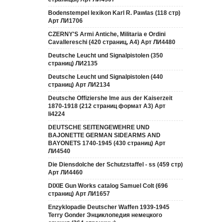
Bodenstempel lexikon Karl R. Pawlas (118 cтр)
Арт ЛИ1706
CZERNY'S Armi Antiche, Militaria e Ordini
Cavallereschi (420 страниц, А4) Арт ЛИ4480
Deutsche Leucht und Signalpistolen (350
страниц) ЛИ2135
Deutsche Leucht und Signalpistolen (440
страниц) Арт ЛИ2134
Deutsche Offiziershe lme aus der Kaiserzeit
1870-1918 (212 страниц формат А3) Арт
li4224
DEUTSCHE SEITENGEWEHRE UND
BAJONETTE GERMAN SIDEARMS AND
BAYONETS 1740-1945 (430 страниц) Арт
ЛИ4540
Die Diensdolche der Schutzstaffel - ss (459 стр)
Арт ЛИ4460
DIXIE Gun Works catalog Samuel Colt (696
страниц) Арт ЛИ1657
Enzyklopadie Deutscher Waffen 1939-1945
Terry Gonder Энциклопедия немецкого