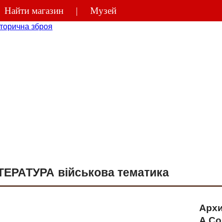
Найти магазин
Музей
(044)
270-48
ТЕРАТУРА військова тематика
Архи
А.Со