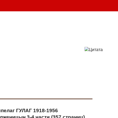
шт.
ВАШ ЗАКАЗ
-25 
(095)
132-50-50 
(096)
719-86-86
info@parabellum.com.ua
пелаг ГУЛАГ 1918-1956
лженицын 3-4 части (357 страниц)