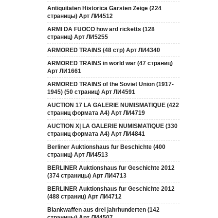
Antiquitaten Historica Garsten Zeige (224
страницы) Арт ЛИ4512
ARMI DA FUOCO how ard ricketts (128
страниц) Арт ЛИ5255
ARMORED TRAINS (48 стр) Арт ЛИ4340
ARMORED TRAINS in world war (47 страниц)
Арт ЛИ1661
ARMORED TRAINS of the Soviet Union (1917-
1945) (50 страниц) Арт ЛИ4591
AUCTION 17 LA GALERIE NUMISMATIQUE (422
страниц формата А4) Арт ЛИ4719
AUCTION Х| LA GALERIE NUMISMATIQUE (330
страниц формата А4) Арт ЛИ4841
Berliner Auktionshaus fur Beschichte (400
страниц) Арт ЛИ4513
BERLINER Auktionshaus fur Geschichte 2012
(374 страницы) Арт ЛИ4713
BERLINER Auktionshaus fur Geschichte 2012
(488 страниц) Арт ЛИ4712
Blankwaffen aus drei jahrhunderten (142
страницы) Арт ЛИ4507