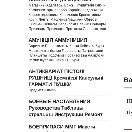
Магазины Адаптеры Боксы Глушители Ключи
Компенсаторы Короба Коробки подарочная
Корректировщики Крепления Кронштейны
Круги Ленты Масленки Машинки Обвесы
Обоймы Пеналы Переноски Планки Приборы
Приклады Прокладки Протяжки Снаряжатели
АМУНІЦІЯ АММУНИЦИЯ
Барсетки Бронежилеты Каски Кейсы Кобуры
Маскхалаты белые Парашюты Патронташи
Планшеты Подсумки Противогазы Разгрузки
Ремни Фуражки Чехлы Шнуры
АНТИКВАРІАТ ПІСТОЛІ
РУШНИЦІ Кремнієві Капсульні
Ва
ГАРМАТИ ПУШКИ
Предметы Книги
Н
БОЕВЫЕ НАСТАВЛЕНИЯ
Руководства Таблицы
П
стрельбы Инструкции Ремонт
БОЕПРИПАСИ ММГ Макети