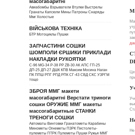
масогабаритні
Авиабомбы Взрыватели Втулки Выстрелы
М
Гранаты Капсюли Мины Патроны Снаряды
Ммг Холостые
Ма
ут
ВІЙСЬКОВА ТЕХНІКА
пу
БТР Мотоциклы Пушки
за
да
ЗАПЧАСТИНИ СОШКИ
ШОМПОЛИ ЄРШИКИ ПРИКЛАДИ
С
НАКЛАДКИ РУКОЯТКИ
DE
C-96 MG-34 P-38 PP ZB-30 АК АПС ГП-25
ДП-25 ДП-27 ДШК КПВ Максим Мосина Наган
Це
ПК ППШ РПГ РПД РПК СГ-43 СВД CКС УЗРГМ
пр
тощо
У
ЗБРОЯ ММГ макети
масогабаритні Верстати триноги
Уч
сошки ОРУЖИЕ ММГ макеты
вы
Ст
массогабаритные СТАНКИ
ТРЕНОГИ СОШКИ
Н
Автоматы Винтовки Гранатометы Карабины
Минометы Огнеметы ПЗРК Пистолеты-
Не
пулеметы ПТРК Пулеметы Пушки Ружья ММГ