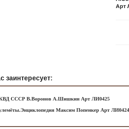
Арт 
с заинтересует:
КВД СССР В.Воронов А.Шишкин Арт ЛИ0425
улемёты.Энциклопедия Максим Попенкер Арт ЛИ042