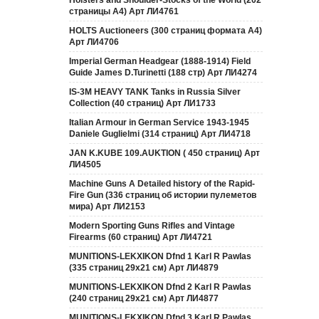
Holsters and Shoulder-Stocks of the World (202
страницы А4) Арт ЛИ4761
HOLTS Auctioneers (300 страниц формата А4)
Арт ЛИ4706
Imperial German Headgear (1888-1914) Field
Guide James D.Turinetti (188 cтр) Арт ЛИ4274
IS-3M HEAVY TANK Tanks in Russia Silver
Collection (40 страниц) Арт ЛИ1733
Italian Armour in German Service 1943-1945
Daniele Guglielmi (314 страниц) Арт ЛИ4718
JAN K.KUBE 109.AUKTION ( 450 страниц) Арт
ЛИ4505
Machine Guns A Detailed history of the Rapid-
Fire Gun (336 страниц об истории пулеметов
мира) Арт ЛИ2153
Modern Sporting Guns Rifles and Vintage
Firearms (60 страниц) Арт ЛИ4721
MUNITIONS-LEKXIKON Dfnd 1 Karl R Pawlas
(335 страниц 29х21 см) Арт ЛИ4879
MUNITIONS-LEKXIKON Dfnd 2 Karl R Pawlas
(240 страниц 29х21 см) Арт ЛИ4877
MUNITIONS-LEKXIKON Dfnd 3 Karl R Pawlas