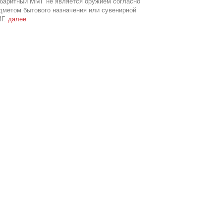
абаритный ММГ не является оружием согласно
дметом бытового назначения или сувенирной
МГ.
далее