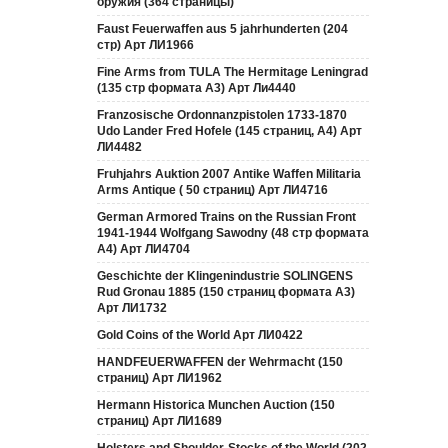
оружия (364 страницы)
Faust Feuerwaffen aus 5 jahrhunderten (204
стр) Арт ЛИ1966
Fine Arms from TULA The Hermitage Leningrad
(135 стр формата А3) Арт Ли4440
Franzosische Ordonnanzpistolen 1733-1870
Udo Lander Fred Hofele (145 страниц, А4) Арт
ЛИ4482
Fruhjahrs Auktion 2007 Antike Waffen Militaria
Arms Antique ( 50 страниц) Арт ЛИ4716
German Armored Trains on the Russian Front
1941-1944 Wolfgang Sawodny (48 стр формата
А4) Арт ЛИ4704
Geschichte der Klingenindustrie SOLINGENS
Rud Gronau 1885 (150 страниц формата А3)
Арт ЛИ1732
Gold Coins of the World Арт ЛИ0422
HANDFEUERWAFFEN der Wehrmacht (150
страниц) Арт ЛИ1962
Hermann Historica Munchen Auction (150
страниц) Арт ЛИ1689