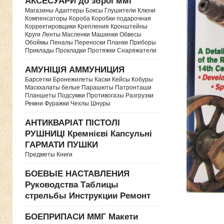
АКСЕСУАРИ до зброї ммг
Магазины Адаптеры Боксы Глушители Ключи
Компенсаторы Короба Коробки подарочная
Корректировщики Крепления Кронштейны
Круги Ленты Масленки Машинки Обвесы
Обоймы Пеналы Переноски Планки Приборы
Приклады Прокладки Протяжки Снаряжатели
АМУНІЦІЯ АММУНИЦИЯ
Барсетки Бронежилеты Каски Кейсы Кобуры
Маскхалаты белые Парашюты Патронташи
Планшеты Подсумки Противогазы Разгрузки
Ремни Фуражки Чехлы Шнуры
АНТИКВАРІАТ ПІСТОЛІ
РУШНИЦІ Кремнієві Капсульні
ГАРМАТИ ПУШКИ
Предметы Книги
БОЕВЫЕ НАСТАВЛЕНИЯ
Руководства Таблицы
стрельбы Инструкции Ремонт
БОЕПРИПАСИ ММГ Макети