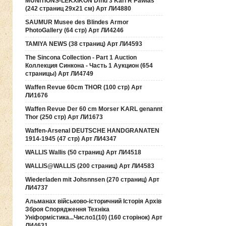
MUNITIONS-LEKXIKON Dfnd 3 Karl R Pawlas
(242 страниц 29х21 см) Арт ЛИ4880
SAUMUR Musee des Blindes Armor
PhotoGallery (64 стр) Арт ЛИ4246
TAMIYA NEWS (38 страниц) Арт ЛИ4593
The Sincona Collection - Part 1 Auction
Коллекция Синкона - Часть 1 Аукцион (654
страницы) Арт ЛИ4749
Waffen Revue 60cm THOR (100 стр) Арт
ЛИ1676
Waffen Revue Der 60 cm Morser KARL genannt
Thor (250 стр) Арт ЛИ1673
Waffen-Arsenal DEUTSCHE HANDGRANATEN
1914-1945 (47 стр) Арт ЛИ4347
WALLIS Wallis (50 страниц) Арт ЛИ4518
WALLIS@WALLIS (200 страниц) Арт ЛИ4583
Wiederladen mit Johsnnsen (270 страниц) Арт
ЛИ4737
Альманах військово-історичний Історія Архів
Зброя Спорядження Техніка
Уніформістика...Число1(10) (160 сторінок) Арт
ЛИ4631