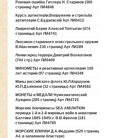
Роковая ошибка Гитлера Н. Стариков (360
страниц) Арт ЛИ4848
Курсъ артиллерiи.Вооруженiе и стрельба
артиллерiи С.Будаевскiй Арт ЛИ0412
Лаврентий Берия Алексей Топтыгин (474
страницы) Арт ЛИ4741
Лексикон старинного огнестрельного оружия
В.Квасневич 230 страниц) Арт ЛИ289
Ленин жрец террора.Дмитрий Волкогонов
(704 стр.) Арт ЛИ0409
МИНОМЕТЫ и реактивная артиллерия 100
лет истории (97 страниц) Арт ЛИ4349
Мины российского флота Ю.Л.Коршунов
Ю.П.Дъяконов (32 страницы) Арт ЛИ4582
МОНЕТЫ и МЕДАЛИ Нумезматический
Аукцион (285 страниц) Арт ЛИ4725
Морские боеприпасы SEA AMUNITION
периода 1-й и 2-й мировых войн в акватории
Балтики 1885-1945г.г. В.В.Фролов (181
страница) Арт ЛИ4785
МОРСКИЕ КЛИНКИ Д.А.Федурин (520 страниц
А4, в запаянном блистере)