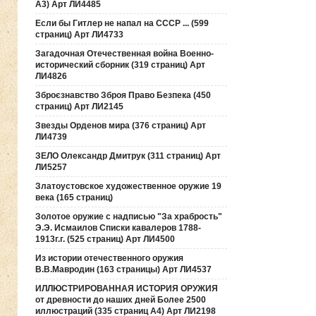
А3) Арт ЛИ4485
Если бы Гитлер не напал на СССР ... (599
страниц) Арт ЛИ4733
Загадочная Отечественная война Военно-
исторический сборник (319 страниц) Арт
ЛИ4826
Зброєзнавство Зброя Право Безпека (450
страниц) Арт ЛИ2145
Звезды Орденов мира (376 страниц) Арт
ЛИ4739
ЗЕЛО Олександр Дмитрук (311 страниц) Арт
ЛИ5257
Златоустовское художественное оружие 19
века (165 страниц)
Золотое оружие с надписью "За храбрость"
Э.Э. Исмаилов Списки кавалеров 1788-
1913г.г. (525 страниц) Арт ЛИ4500
Из истории отечественного оружия
В.В.Мавродин (163 страницы) Арт ЛИ4537
ИЛЛЮСТРИРОВАННАЯ ИСТОРИЯ ОРУЖИЯ
от древности до наших дней Более 2500
иллюстраций (335 страниц А4) Арт ЛИ2198