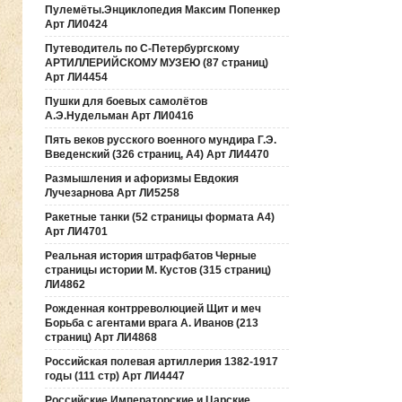
Пулемёты.Энциклопедия Максим Попенкер
Арт ЛИ0424
Путеводитель по С-Петербургскому
АРТИЛЛЕРИЙСКОМУ МУЗЕЮ (87 страниц)
Арт ЛИ4454
Пушки для боевых самолётов
А.Э.Нудельман Арт ЛИ0416
Пять веков русского военного мундира Г.Э.
Введенский (326 страниц, А4) Арт ЛИ4470
Размышления и афоризмы Евдокия
Лучезарнова Арт ЛИ5258
Ракетные танки (52 страницы формата А4)
Арт ЛИ4701
Реальная история штрафбатов Черные
страницы истории М. Кустов (315 страниц)
ЛИ4862
Рожденная контрреволюцией Щит и меч
Борьба с агентами врага А. Иванов (213
страниц) Арт ЛИ4868
Российская полевая артиллерия 1382-1917
годы (111 стр) Арт ЛИ4447
Российские Императорские и Царские