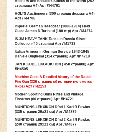
Holsters and Shoulder-Stocks of the World (202
страницы А4) Арт ЛИ4761
HOLTS Auctioneers (300 страниц формата А4)
Арт ЛИ4706
Imperial German Headgear (1888-1914) Field
Guide James D.Turinetti (188 cтр) Арт ЛИ4274
IS-3M HEAVY TANK Tanks in Russia Silver
Collection (40 страниц) Арт ЛИ1733
Italian Armour in German Service 1943-1945
Daniele Guglielmi (314 страниц) Арт ЛИ4718
JAN K.KUBE 109.AUKTION ( 450 страниц) Арт
ЛИ4505
Machine Guns A Detailed history of the Rapid-
Fire Gun (336 страниц об истории пулеметов
мира) Арт ЛИ2153
Modern Sporting Guns Rifles and Vintage
Firearms (60 страниц) Арт ЛИ4721
MUNITIONS-LEKXIKON Dfnd 1 Karl R Pawlas
(335 страниц 29х21 см) Арт ЛИ4879
MUNITIONS-LEKXIKON Dfnd 2 Karl R Pawlas
(240 страниц 29х21 см) Арт ЛИ4877