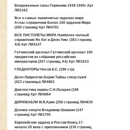
Вооруженные силы Германии 1939-1945г Арт
ЛИ2162
Все о самых знаменитых орденах мира
Атлас-справочник Более 100 орденов Мира
(200 страниц) Арт ЛИ4781
ВСЕ ПИСТОЛЕТЫ МИРА Наиболее полный
справочник Ян Хог и Джон Уикс (383 страниц
А4) Арт ЛИ4147
Гатчинский арсенал Гатчинский арсенал 100
предметов из собрания российских
императоров (207 страниц, А4) Арт ЛИ1633
ГЛАДИАТОРЫ Носов К.С. (196 стр)
Дело Лаврентия Берии Тайны спецслужб
(423 страницы) ЛИ4863
Диагностика кармы С.Н.Лазарев (186
страниц) Арт ЛИ4864
ДИРИЖАБЛИ М.Я.Арие (258 страниц) ЛИ4635
Долина смерти Владимир Шавшин (147
страниц) Арт ЛИ1705
Европейские ордена в России Конец 17-
начало 20 века с приложением (230 страниц,