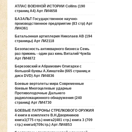
АТЛАС ВОЕННОЙ ИСТОРИИ Collins (190
страниц А4) Арт ЛИ4658
БАЗАЛЬТ Государственное научно-
производственное предприятие (83 стр) Арт
ЛИ4361
Батальонная артиллерия Николаев АВ (194
страницы) Арт ЛИ2118
Безопасность антикварного бизнеса Семь
раз прикинь - один раз кинь Виталий Чужба
Арт ЛИ4872
Березовский и Абрамович Олигархи с
большой буквы А.Хинштейн (665 страниц и
диск DVD) Арт ЛИ4836
Боевые вертолеты мира Современные
боевые Многоцелевые ударные
Противолодочные Дальнего
радиолокационного обнаружения (240
страниц) Арт ЛИ4730
БОЕВЫЕ ПАТРОНЫ СТРЕЛКОВОГО ОРУЖИЯ
4 книги в комплекте В.Н.Дворянинов
книга1(775 стр.) книга2(481 стр.) книга 3 (709
стр.) книга4(709стр.) Арт ЛИ4853