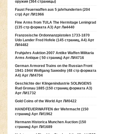
оружия (364 страницы)
Faust Feuerwaffen aus 5 jahrhunderten (204
стр) Арт ЛИ1966
Fine Arms from TULA The Hermitage Leningrad
(135 стр формата А3) Арт Ли4440
Franzosische Ordonnanzpistolen 1733-1870
Udo Lander Fred Hofele (145 страниц, А4) Арт
ЛИ4482
Fruhjahrs Auktion 2007 Antike Waffen Militaria
Arms Antique ( 50 страниц) Арт ЛИ4716
German Armored Trains on the Russian Front
1941-1944 Wolfgang Sawodny (48 стр формата
А4) Арт ЛИ4704
Geschichte der Klingenindustrie SOLINGENS
Rud Gronau 1885 (150 страниц формата А3)
Арт ЛИ1732
Gold Coins of the World Арт ЛИ0422
HANDFEUERWAFFEN der Wehrmacht (150
страниц) Арт ЛИ1962
Hermann Historica Munchen Auction (150
страниц) Арт ЛИ1689