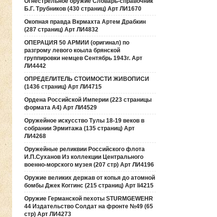
Огнестрельное оружие Словарь-справочник
Б.Г. Трубников (430 страниц) Арт ЛИ1670
Окопная правда Вкрмахта Артем Драбкин
(287 страниц) Арт ЛИ4832
ОПЕРАЦИЯ 50 АРМИИ (оригинал) по
разгрому левого коыла брянской
группировки немцев Сентябрь 1943г. Арт
ЛИ4442
ОПРЕДЕЛИТЕЛЬ СТОИМОСТИ ЖИВОПИСИ
(1436 страниц) Арт ЛИ4715
Ордена Российской Империи (223 страницы
формата А4) Арт ЛИ4529
Оружейное искусство Тулы 18-19 веков в
собрании Эрмитажа (135 страниц) Арт
ЛИ4268
Оружейные реликвии Российского флота
И.П.Суханов Из коллекции Центрального
военно-морского музея (207 стр) Арт ЛИ4196
Оружие великих держав от копья до атомной
бомбы Джек Коггинс (215 страниц) Арт li4215
Оружие Германской пехоты STURMGEWEHR
44 Издательство Солдат на фронте №49 (65
стр) Арт ЛИ4273