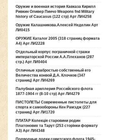
Оружие и военная история Кавказа Кирилл
Ривкин Оливер Пинчо Weapons fnd Military
history of Caucasus (122 стр) Арт ЛИ4258
Оружие Калашникова.Алексей Неделин Арт
ЛИ0415
ОРУЖИЕ Каталог 2005 (318 страниц формата
А4) Арт ЛИ2228
Отдельный корпус пограничной стражи
императорской России А.А.Плеханов (287
стр.) Арт ЛИ0404
Отличные храбростью собственный его
Величества конвой Д.А. Клочков (347
страниц) Арт ЛИ4269
Палубная ариллерия Российского флота
1877-1904 гг (8-10 стр) Арт ЛИ4279
ПИСТОЛЕТЫ Современные пистолеты для
спорта и самообороны Кен Рамэдж (227
страниц) Арт ЛИ1720
ПЛАТАР Колекція старовини родин
Платонових та Тарут (253 сторінки формату
А3) Арт ЛИ4348
Подводные лодки советского флота 1945-