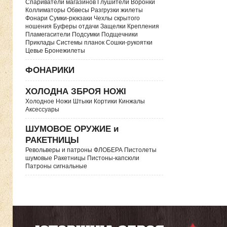
Спариватели магазинов Глушители Воронки
Коллиматоры Обвесы Разгрузки жилеты
Фонари Сумки-рюкзаки Чехлы скрытого
ношения Буферы отдачи Защелки Крепления
Пламегасители Подсумки Подщечники
Приклады Системы планок Сошки-рукоятки
Цевье Бронежилеты
ФОНАРИКИ
ХОЛОДНА ЗБРОЯ НОЖІ
Холодное Ножи Штыки Кортики Кинжалы
Аксессуары
ШУМОВОЕ ОРУЖИЕ и
РАКЕТНИЦЫ
Револьверы и патроны ФЛОБЕРА Пистолеты
шумовые Ракетницы Пистоны-капсюли
Патроны сигнальные