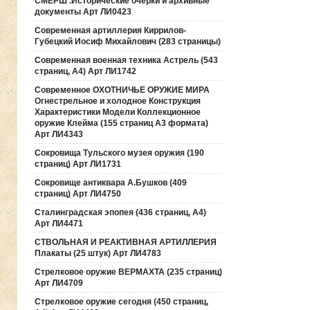
СМЕРШ .Исторические очерки и архивные
документы Арт ЛИ0423
Современная артиллерия Киррилов-
Губецкий Иосиф Михайлович (283 страницы)
Современная военная техника Астрель (543
страниц, А4) Арт ЛИ1742
Современное ОХОТНИЧЬЕ ОРУЖИЕ МИРА
Огнестрельное и холодное Конструкция
Характеристики Модели Коллекционное
оружие Клейма (155 страниц А3 формата)
Арт ЛИ4343
Сокровища Тульского музея оружия (190
cтраниц) Арт ЛИ1731
Сокровище антиквара А.Бушков (409
страниц) Арт ЛИ4750
Сталинградская эпопея (436 страниц, А4)
Арт ЛИ4471
СТВОЛЬНАЯ И РЕАКТИВНАЯ АРТИЛЛЕРИЯ
Плакаты (25 штук) Арт ЛИ4783
Стрелковое оружие ВЕРМАХТА (235 страниц)
Арт ЛИ4709
Стрелковое оружие сегодня (450 страниц,