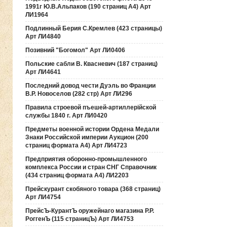
1991г Ю.В.Альпаков (190 страниц А4) Арт
ЛИ1964
Подлинный Берия С.Кремлев (423 страницы)
Арт ЛИ4840
Позивний "Богомол" Арт ЛИ0406
Польские сабли В. Квасневич (187 страниц)
Арт ЛИ4641
Последний довод чести Дуэль во Франции
В.Р. Новоселов (282 стр) Арт ЛИ296
Правила строевой пъешей-артиллерiйской
службы 1840 г. Арт ЛИ0420
Предметы военной истории Ордена Медали
Знаки Российской империи Аукцион (200
страниц формата А4) Арт ЛИ4723
Предприятия оборонно-промышленного
комплекса России и стран СНГ Справочник
(434 страниц формата А4) ЛИ2203
Прейскурант скобяного товара (368 страниц)
Арт ЛИ4754
ПрейсЪ-КурантЪ оружейнаго магазина Р.Р.
РоггенЪ (115 страницЪ) Арт ЛИ4753