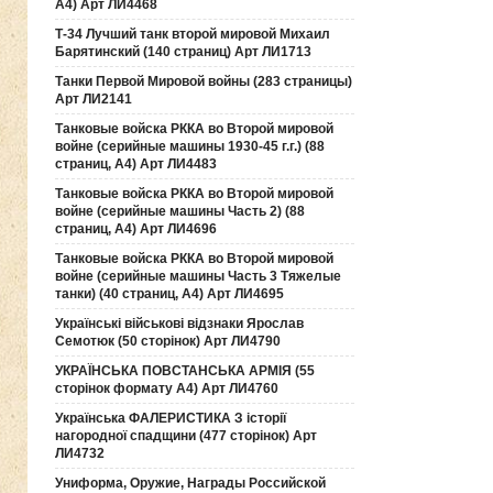
А4) Арт ЛИ4468
Т-34 Лучший танк второй мировой Михаил
Барятинский (140 страниц) Арт ЛИ1713
Танки Первой Мировой войны (283 страницы)
Арт ЛИ2141
Танковые войска РККА во Второй мировой
войне (серийные машины 1930-45 г.г.) (88
страниц, А4) Арт ЛИ4483
Танковые войска РККА во Второй мировой
войне (серийные машины Часть 2) (88
страниц, А4) Арт ЛИ4696
Танковые войска РККА во Второй мировой
войне (серийные машины Часть 3 Тяжелые
танки) (40 страниц, А4) Арт ЛИ4695
Українські військові відзнаки Ярослав
Семотюк (50 сторінок) Арт ЛИ4790
УКРАЇНСЬКА ПОВСТАНСЬКА АРМІЯ (55
сторінок формату А4) Арт ЛИ4760
Українська ФАЛЕРИСТИКА З історії
нагородної спадщини (477 сторінок) Арт
ЛИ4732
Униформа, Оружие, Награды Российской