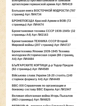
Боеприпасы противотанковой и танковой
артиллерии германской армии Арт ЛИ0419
Большая книга ВОСТОЧНОЙ МУДРОСТИ (787
страниц) Арт ЛИ4734
БРОНЕПОЕЗДА Красной Армии в ВОВ (72
страницы) Арт ЛИ4474
Бронетанковая техника СССР 1939-1945г (32
страницы А4) Арт ЛИ2163
Бронетанковая ТЕХНИКА СССР Второй
Мировой войны (207 страниц) Арт ЛИ4727
Бронетехника Японии 1939-1945 Техника
молодежи Историческая серия (88 страниц,
А4) Арт ЛИ4484
БЪЛГАРСКИТЕ КОРТИЦИ д-р Тодор Предов
(92 страницы) Арт ЛИ4589
Військова слава України 18-20 століть (140
сторінок формату А4) Арт ЛИ4449
ВВС-ХХI Справочник по организации и
боевому составу ВВС Европа Арт ЛИ1947
Великая оболганная война Игорь Пыхалов
(463 страницы) Арт ЛИ4825