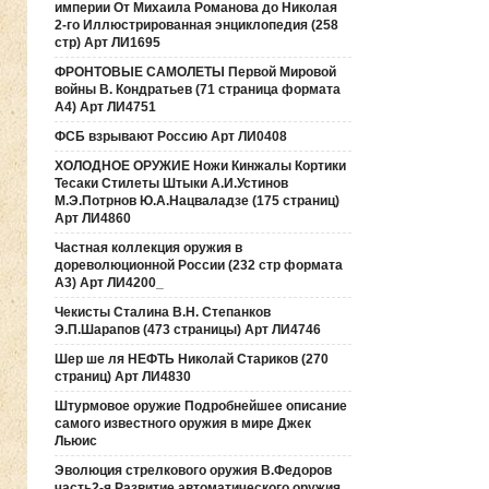
империи От Михаила Романова до Николая
2-го Иллюстрированная энциклопедия (258
стр) Арт ЛИ1695
ФРОНТОВЫЕ САМОЛЕТЫ Первой Мировой
войны В. Кондратьев (71 страница формата
А4) Арт ЛИ4751
ФСБ взрывают Россию Арт ЛИ0408
ХОЛОДНОЕ ОРУЖИЕ Ножи Кинжалы Кортики
Тесаки Стилеты Штыки А.И.Устинов
М.Э.Потрнов Ю.А.Нацваладзе (175 страниц)
Арт ЛИ4860
Частная коллекция оружия в
дореволюционной России (232 стр формата
А3) Арт ЛИ4200_
Чекисты Сталина В.Н. Степанков
Э.П.Шарапов (473 страницы) Арт ЛИ4746
Шер ше ля НЕФТЬ Николай Стариков (270
страниц) Арт ЛИ4830
Штурмовое оружие Подробнейшее описание
самого известного оружия в мире Джек
Льюис
Эволюция стрелкового оружия В.Федоров
часть2-я Развитие автоматического оружия