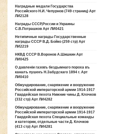
Наградные медали Государства
Российского Н.И. Чепурнов (749 страниц) Арт
ЛИ2128
Награды СССР,России и Украины
С.В.Потрашков Арт ЛИ0421
Нетипичные награды Государственные
награды СССР В.Д. Бойко (259 стр) Арт
ЛИ2219
НКВД СССР В.Воронов А.Шишкин Арт
ЛИ0425
О давленiи газовъ бездымнаго пороха въ
каналъ пушекъ Н.Забудскаго 1894 г. Арт
ЛИ0410
Обмундирование, снаряжение и вооружение
Российской императорской армии 1914-1917
Гвардейская пехота Нижние чины Д. Клочков
(332 стр) Арт ЛИ4282
Обмундирование, снаряжение и вооружение
Российской императорской армии 1914-1917
Гвардейская пехота Специальные команды
и категории, отдельные части Д. Клочков
(413 стр) Арт ЛИ4281