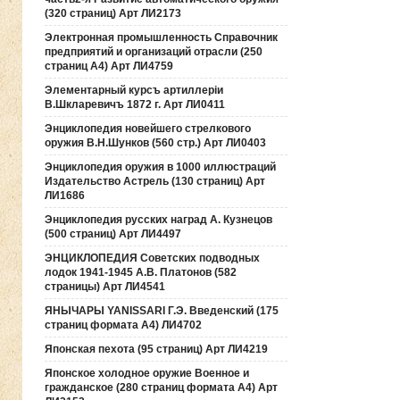
(320 страниц) Арт ЛИ2173
Электронная промышленность Справочник
предприятий и организаций отрасли (250
страниц А4) Арт ЛИ4759
Элементарный курсъ артиллерiи
В.Шкларевичъ 1872 г. Арт ЛИ0411
Энциклопедия новейшего стрелкового
оружия В.Н.Шунков (560 стр.) Арт ЛИ0403
Энциклопедия оружия в 1000 иллюстраций
Издательство Астрель (130 страниц) Арт
ЛИ1686
Энциклопедия русских наград А. Кузнецов
(500 страниц) Арт ЛИ4497
ЭНЦИКЛОПЕДИЯ Советских подводных
лодок 1941-1945 А.В. Платонов (582
страницы) Арт ЛИ4541
ЯНЫЧАРЫ YANISSARI Г.Э. Введенский (175
страниц формата А4) ЛИ4702
Японская пехота (95 страниц) Арт ЛИ4219
Японское холодное оружие Военное и
гражданское (280 страниц формата А4) Арт