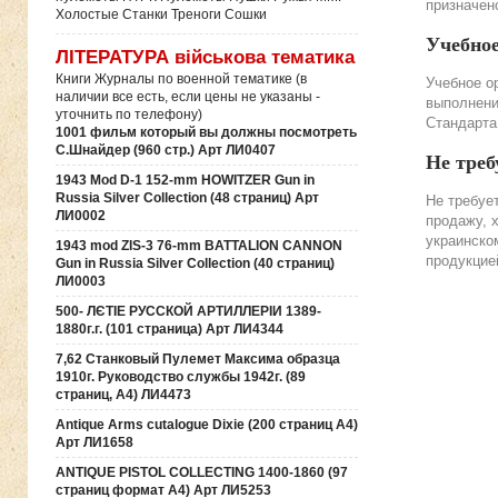
призначено
Холостые Станки Треноги Сошки
Учебно
ЛІТЕРАТУРА військова тематика
Книги Журналы по военной тематике (в
Учебное о
наличии все есть, если цены не указаны -
выполнени
уточнить по телефону)
Стандарта
1001 фильм который вы должны посмотреть
С.Шнайдер (960 стр.) Арт ЛИ0407
Не треб
1943 Mod D-1 152-mm HOWITZER Gun in
Russia Silver Collection (48 страниц) Арт
Не требуе
ЛИ0002
продажу, 
украинско
1943 mod ZIS-3 76-mm BATTALION CANNON
продукцие
Gun in Russia Silver Collection (40 страниц)
ЛИ0003
500- ЛЄТІЕ РУССКОЙ АРТИЛЛЕРІИ 1389-
1880г.г. (101 страница) Арт ЛИ4344
7,62 Станковый Пулемет Максима образца
1910г. Руководство службы 1942г. (89
страниц, А4) ЛИ4473
Antique Arms cutalogue Dixie (200 страниц А4)
Арт ЛИ1658
ANTIQUE PISTOL COLLECTING 1400-1860 (97
страниц формат А4) Арт ЛИ5253