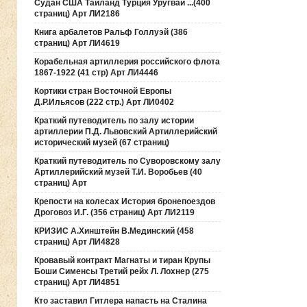
Судан США Таиланд Турция Уругвай ...(400
страниц) Арт ЛИ2186
Книга арбалетов Ральф Голлуэй (386
страниц) Арт ЛИ4619
Корабельная артиллерия российского флота
1867-1922 (41 стр) Арт ЛИ4446
Кортики стран Восточной Европы
Д.Р.Ильясов (222 стр.) Арт ЛИ0402
Краткий путеводитель по залу истории
артиллерии П.Д. Львовский Артиллерийский
исторический музей (67 страниц)
Краткий путеводитель по Суворовскому залу
Артиллерийский музей Т.И. Воробьев (40
страниц) Арт
Крепости на колесах История бронепоездов
Дроговоз И.Г. (356 страниц) Арт ЛИ2119
КРИЗИС А.Хинштейн В.Мединский (458
страниц) Арт ЛИ4828
Кровавый контракт Магнаты и тиран Крупы
Боши Сименсы Третий рейх Л. Лохнер (275
страниц) Арт ЛИ4851
Кто заставил Гитлера напасть на Сталина