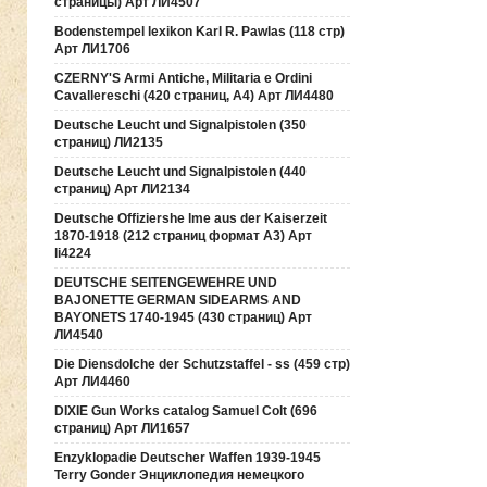
страницы) Арт ЛИ4507
Bodenstempel lexikon Karl R. Pawlas (118 cтр)
Арт ЛИ1706
CZERNY'S Armi Antiche, Militaria e Ordini
Cavallereschi (420 страниц, А4) Арт ЛИ4480
Deutsche Leucht und Signalpistolen (350
страниц) ЛИ2135
Deutsche Leucht und Signalpistolen (440
страниц) Арт ЛИ2134
Deutsche Offiziershe lme aus der Kaiserzeit
1870-1918 (212 страниц формат А3) Арт
li4224
DEUTSCHE SEITENGEWEHRE UND
BAJONETTE GERMAN SIDEARMS AND
BAYONETS 1740-1945 (430 страниц) Арт
ЛИ4540
Die Diensdolche der Schutzstaffel - ss (459 стр)
Арт ЛИ4460
DIXIE Gun Works catalog Samuel Colt (696
страниц) Арт ЛИ1657
Enzyklopadie Deutscher Waffen 1939-1945
Terry Gonder Энциклопедия немецкого