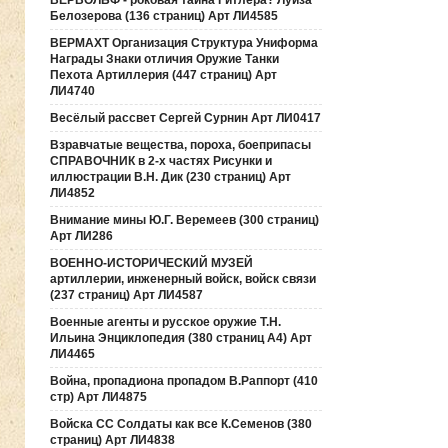
ВЕРВОЛЬФ - роковая тайна Гитлера? Луиза
Белозерова (136 страниц) Арт ЛИ4585
ВЕРМАХТ Организация Структура Униформа
Награды Знаки отличия Оружие Танки
Пехота Артиллерия (447 страниц) Арт
ЛИ4740
Весёлый рассвет Сергей Сурнин Арт ЛИ0417
Взравчатые вещества, пороха, боеприпасы
СПРАВОЧНИК в 2-х частях Рисунки и
иллюстрации В.Н. Дик (230 страниц) Арт
ЛИ4852
Внимание мины Ю.Г. Веремеев (300 страниц)
Арт ЛИ286
ВОЕННО-ИСТОРИЧЕСКИЙ МУЗЕЙ
артиллерии, инженерный войск, войск связи
(237 страниц) Арт ЛИ4587
Военные агенты и русское оружие Т.Н.
Ильина Энциклопедия (380 страниц А4) Арт
ЛИ4465
Война, пропадиона пропадом В.Раппорт (410
стр) Арт ЛИ4875
Войска СС Солдаты как все К.Семенов (380
страниц) Арт ЛИ4838