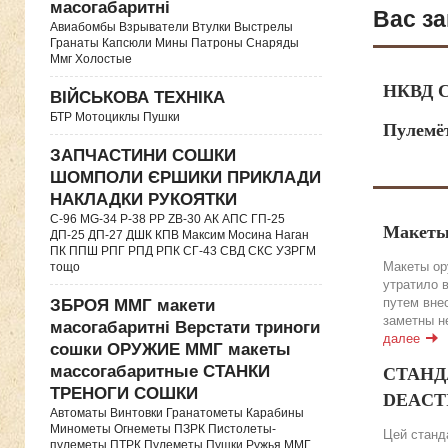
масогабаритні
Вас за
Авиабомбы Взрыватели Втулки Выстрелы
Гранаты Капсюли Мины Патроны Снаряды
Ммг Холостые
НКВД С
ВІЙСЬКОВА ТЕХНІКА
БТР Мотоциклы Пушки
Пулемё
ЗАПЧАСТИНИ СОШКИ
ШОМПОЛИ ЄРШИКИ ПРИКЛАДИ
НАКЛАДКИ РУКОЯТКИ
C-96 MG-34 P-38 PP ZB-30 АК АПС ГП-25
Макеты
ДП-25 ДП-27 ДШК КПВ Максим Мосина Наган
ПК ППШ РПГ РПД РПК СГ-43 СВД CКС УЗРГМ
Макеты ор
тощо
утратило 
путем вне
ЗБРОЯ ММГ макети
заметны н
масогабаритні Верстати триноги
далее
сошки ОРУЖИЕ ММГ макеты
массогабаритные СТАНКИ
СТАНДА
ТРЕНОГИ СОШКИ
DEACTIV
Автоматы Винтовки Гранатометы Карабины
Минометы Огнеметы ПЗРК Пистолеты-
Цей станда
пулеметы ПТРК Пулеметы Пушки Ружья ММГ