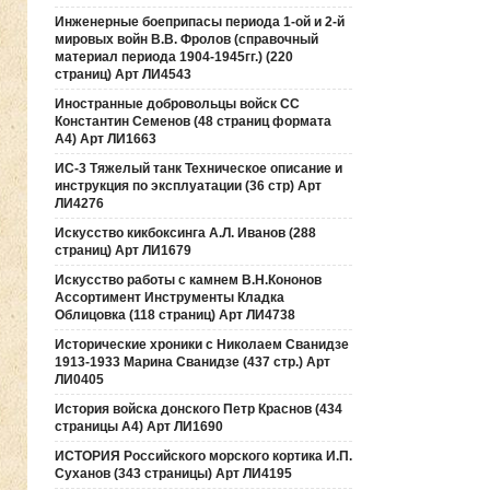
Инженерные боеприпасы периода 1-ой и 2-й
мировых войн В.В. Фролов (справочный
материал периода 1904-1945гг.) (220
страниц) Арт ЛИ4543
Иностранные добровольцы войск СС
Константин Семенов (48 страниц формата
А4) Арт ЛИ1663
ИС-3 Тяжелый танк Техническое описание и
инструкция по эксплуатации (36 стр) Арт
ЛИ4276
Искусство кикбоксинга А.Л. Иванов (288
страниц) Арт ЛИ1679
Искусство работы с камнем В.Н.Кононов
Ассортимент Инструменты Кладка
Облицовка (118 страниц) Арт ЛИ4738
Исторические хроники с Николаем Сванидзе
1913-1933 Марина Сванидзе (437 стр.) Арт
ЛИ0405
История войска донского Петр Краснов (434
страницы А4) Арт ЛИ1690
ИСТОРИЯ Российского морского кортика И.П.
Суханов (343 страницы) Арт ЛИ4195