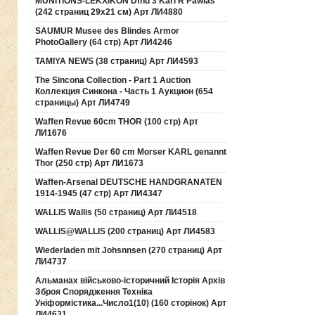
MUNITIONS-LEKXIKON Dfnd 3 Karl R Pawlas
(242 страниц 29х21 см) Арт ЛИ4880
SAUMUR Musee des Blindes Armor
PhotoGallery (64 стр) Арт ЛИ4246
TAMIYA NEWS (38 страниц) Арт ЛИ4593
The Sincona Collection - Part 1 Auction
Коллекция Синкона - Часть 1 Аукцион (654
страницы) Арт ЛИ4749
Waffen Revue 60cm THOR (100 стр) Арт
ЛИ1676
Waffen Revue Der 60 cm Morser KARL genannt
Thor (250 стр) Арт ЛИ1673
Waffen-Arsenal DEUTSCHE HANDGRANATEN
1914-1945 (47 стр) Арт ЛИ4347
WALLIS Wallis (50 страниц) Арт ЛИ4518
WALLIS@WALLIS (200 страниц) Арт ЛИ4583
Wiederladen mit Johsnnsen (270 страниц) Арт
ЛИ4737
Альманах військово-історичний Історія Архів
Зброя Спорядження Техніка
Уніформістика...Число1(10) (160 сторінок) Арт
ЛИ4631