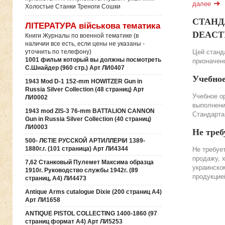
далее
Холостые Станки Треноги Сошки
СТАНДА
ЛІТЕРАТУРА військова тематика
DEACTIV
Книги Журналы по военной тематике (в
наличии все есть, если цены не указаны -
Цей станда
уточнить по телефону)
1001 фильм который вы должны посмотреть
призначено
С.Шнайдер (960 стр.) Арт ЛИ0407
Учебно
1943 Mod D-1 152-mm HOWITZER Gun in
Russia Silver Collection (48 страниц) Арт
Учебное о
ЛИ0002
выполнени
1943 mod ZIS-3 76-mm BATTALION CANNON
Стандарта
Gun in Russia Silver Collection (40 страниц)
ЛИ0003
Не треб
500- ЛЄТІЕ РУССКОЙ АРТИЛЛЕРІИ 1389-
1880г.г. (101 страница) Арт ЛИ4344
Не требуе
продажу, 
7,62 Станковый Пулемет Максима образца
украинско
1910г. Руководство службы 1942г. (89
продукцие
страниц, А4) ЛИ4473
Antique Arms cutalogue Dixie (200 страниц А4)
Арт ЛИ1658
ANTIQUE PISTOL COLLECTING 1400-1860 (97
страниц формат А4) Арт ЛИ5253