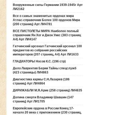
Вооруженные силы Германии 1939-1945г Арт
ЛИ2162
Все о самых знаменитых орденах мира
Атлас-справочник Более 100 орденов Мира
(200 страниц) Арт ЛИ4781
ВСЕ ПИСТОЛЕТЫ МИРА Наиболее полный
справочник Ян Хог и Джон Уикс (383 страниц
А4) Арт ЛИ4147
Гатчинский арсенал Гатчинский арсенал 100
предметов из собрания российских
императоров (207 страниц, А4) Арт ЛИ1633
ГЛАДИАТОРЫ Носов К.С. (196 стр)
Дело Лаврентия Берии Тайны спецслужб
(423 страницы) ЛИ4863
Диагностика кармы С.Н.Лазарев (186
страниц) Арт ЛИ4864
ДИРИЖАБЛИ М.Я.Арие (258 страниц) ЛИ4635
Долина смерти Владимир Шавшин (147
страниц) Арт ЛИ1705
Европейские ордена в России Конец 17-
начало 20 века с приложением (230 страниц,