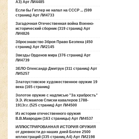
А3) Арт ЛИ4485
Если бы Гитлер не напал на СССР ... (599
страниц) Арт ЛИ4733
Загадочная Отечественная война Военно-
исторический сборник (319 страниц) Арт
ЛИ4826
Зброєзнавство Зброя Право Безпека (450
страниц) Арт ЛИ2145
Звезды Орденов мира (376 страниц) Арт
ЛИ4739
ЗЕЛО Олександр Дмитрук (311 страниц) Арт
ЛИ5257
Златоустовское художественное оружие 19
века (165 страниц)
Золотое оружие с надписью "За храбрость"
Э.Э. Исмаилов Списки кавалеров 1788-
1913г.г. (525 страниц) Арт ЛИ4500
Из истории отечественного оружия
В.В.Мавродин (163 страницы) Арт ЛИ4537
ИЛЛЮСТРИРОВАННАЯ ИСТОРИЯ ОРУЖИЯ
от древности до наших дней Более 2500
иллюстраций (335 страниц А4) Арт ЛИ2198