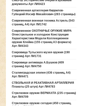
СМЕРШ .Исторические очерки и архивные
документы Арт ЛИ0423
Современная артиллерия Киррилов-
Губецкий Иосиф Михайлович (283 страницы)
Современная военная техника Астрель (543
страниц, А4) Арт ЛИ1742
Современное ОХОТНИЧЬЕ ОРУЖИЕ МИРА
Огнестрельное и холодное Конструкция
Характеристики Модели Коллекционное
оружие Клейма (155 страниц А3 формата)
Арт ЛИ4343
Сокровища Тульского музея оружия (190
cтраниц) Арт ЛИ1731
Сокровище антиквара А.Бушков (409
страниц) Арт ЛИ4750
Сталинградская эпопея (436 страниц, А4)
Арт ЛИ4471
СТВОЛЬНАЯ И РЕАКТИВНАЯ АРТИЛЛЕРИЯ
Плакаты (25 штук) Арт ЛИ4783
Стрелковое оружие ВЕРМАХТА (235 страниц)
Арт ЛИ4709
Стрелковое оружие сегодня (450 страниц,