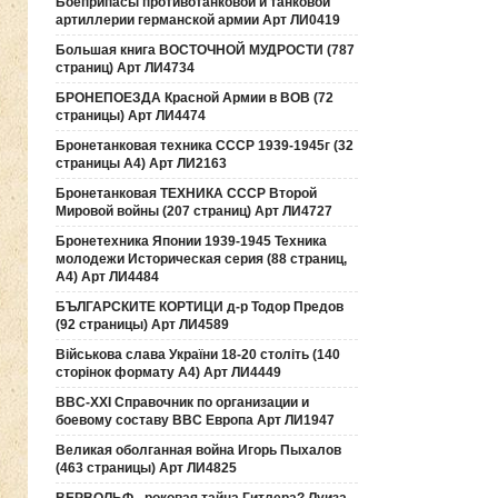
Боеприпасы противотанковой и танковой
артиллерии германской армии Арт ЛИ0419
Большая книга ВОСТОЧНОЙ МУДРОСТИ (787
страниц) Арт ЛИ4734
БРОНЕПОЕЗДА Красной Армии в ВОВ (72
страницы) Арт ЛИ4474
Бронетанковая техника СССР 1939-1945г (32
страницы А4) Арт ЛИ2163
Бронетанковая ТЕХНИКА СССР Второй
Мировой войны (207 страниц) Арт ЛИ4727
Бронетехника Японии 1939-1945 Техника
молодежи Историческая серия (88 страниц,
А4) Арт ЛИ4484
БЪЛГАРСКИТЕ КОРТИЦИ д-р Тодор Предов
(92 страницы) Арт ЛИ4589
Військова слава України 18-20 століть (140
сторінок формату А4) Арт ЛИ4449
ВВС-ХХI Справочник по организации и
боевому составу ВВС Европа Арт ЛИ1947
Великая оболганная война Игорь Пыхалов
(463 страницы) Арт ЛИ4825