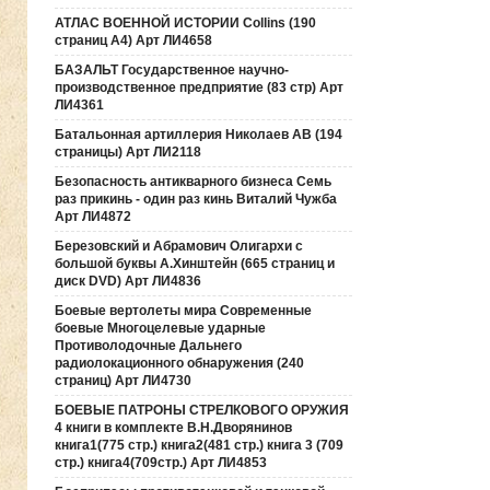
АТЛАС ВОЕННОЙ ИСТОРИИ Collins (190
страниц А4) Арт ЛИ4658
БАЗАЛЬТ Государственное научно-
производственное предприятие (83 стр) Арт
ЛИ4361
Батальонная артиллерия Николаев АВ (194
страницы) Арт ЛИ2118
Безопасность антикварного бизнеса Семь
раз прикинь - один раз кинь Виталий Чужба
Арт ЛИ4872
Березовский и Абрамович Олигархи с
большой буквы А.Хинштейн (665 страниц и
диск DVD) Арт ЛИ4836
Боевые вертолеты мира Современные
боевые Многоцелевые ударные
Противолодочные Дальнего
радиолокационного обнаружения (240
страниц) Арт ЛИ4730
БОЕВЫЕ ПАТРОНЫ СТРЕЛКОВОГО ОРУЖИЯ
4 книги в комплекте В.Н.Дворянинов
книга1(775 стр.) книга2(481 стр.) книга 3 (709
стр.) книга4(709стр.) Арт ЛИ4853