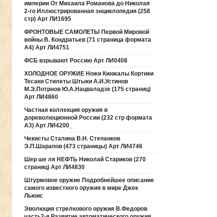
империи От Михаила Романова до Николая
2-го Иллюстрированная энциклопедия (258
стр) Арт ЛИ1695
ФРОНТОВЫЕ САМОЛЕТЫ Первой Мировой
войны В. Кондратьев (71 страница формата
А4) Арт ЛИ4751
ФСБ взрывают Россию Арт ЛИ0408
ХОЛОДНОЕ ОРУЖИЕ Ножи Кинжалы Кортики
Тесаки Стилеты Штыки А.И.Устинов
М.Э.Потрнов Ю.А.Нацваладзе (175 страниц)
Арт ЛИ4860
Частная коллекция оружия в
дореволюционной России (232 стр формата
А3) Арт ЛИ4200_
Чекисты Сталина В.Н. Степанков
Э.П.Шарапов (473 страницы) Арт ЛИ4746
Шер ше ля НЕФТЬ Николай Стариков (270
страниц) Арт ЛИ4830
Штурмовое оружие Подробнейшее описание
самого известного оружия в мире Джек
Льюис
Эволюция стрелкового оружия В.Федоров
часть2-я Развитие автоматического оружия