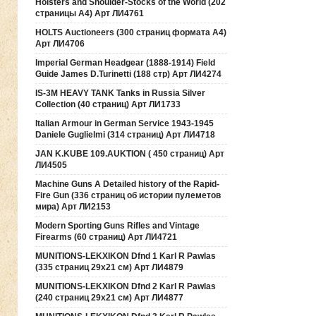
Holsters and Shoulder-Stocks of the World (202
страницы А4) Арт ЛИ4761
HOLTS Auctioneers (300 страниц формата А4)
Арт ЛИ4706
Imperial German Headgear (1888-1914) Field
Guide James D.Turinetti (188 cтр) Арт ЛИ4274
IS-3M HEAVY TANK Tanks in Russia Silver
Collection (40 страниц) Арт ЛИ1733
Italian Armour in German Service 1943-1945
Daniele Guglielmi (314 страниц) Арт ЛИ4718
JAN K.KUBE 109.AUKTION ( 450 страниц) Арт
ЛИ4505
Machine Guns A Detailed history of the Rapid-
Fire Gun (336 страниц об истории пулеметов
мира) Арт ЛИ2153
Modern Sporting Guns Rifles and Vintage
Firearms (60 страниц) Арт ЛИ4721
MUNITIONS-LEKXIKON Dfnd 1 Karl R Pawlas
(335 страниц 29х21 см) Арт ЛИ4879
MUNITIONS-LEKXIKON Dfnd 2 Karl R Pawlas
(240 страниц 29х21 см) Арт ЛИ4877