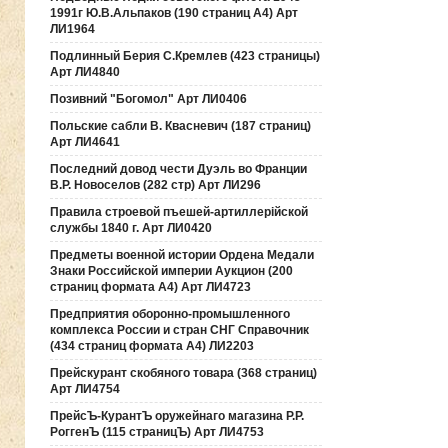
1991г Ю.В.Альпаков (190 страниц А4) Арт
ЛИ1964
Подлинный Берия С.Кремлев (423 страницы)
Арт ЛИ4840
Позивний "Богомол" Арт ЛИ0406
Польские сабли В. Квасневич (187 страниц)
Арт ЛИ4641
Последний довод чести Дуэль во Франции
В.Р. Новоселов (282 стр) Арт ЛИ296
Правила строевой пъешей-артиллерiйской
службы 1840 г. Арт ЛИ0420
Предметы военной истории Ордена Медали
Знаки Российской империи Аукцион (200
страниц формата А4) Арт ЛИ4723
Предприятия оборонно-промышленного
комплекса России и стран СНГ Справочник
(434 страниц формата А4) ЛИ2203
Прейскурант скобяного товара (368 страниц)
Арт ЛИ4754
ПрейсЪ-КурантЪ оружейнаго магазина Р.Р.
РоггенЪ (115 страницЪ) Арт ЛИ4753