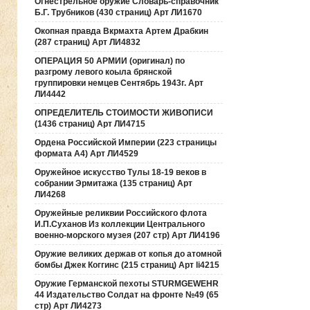
Огнестрельное оружие Словарь-справочник
Б.Г. Трубников (430 страниц) Арт ЛИ1670
Окопная правда Вкрмахта Артем Драбкин
(287 страниц) Арт ЛИ4832
ОПЕРАЦИЯ 50 АРМИИ (оригинал) по
разгрому левого коыла брянской
группировки немцев Сентябрь 1943г. Арт
ЛИ4442
ОПРЕДЕЛИТЕЛЬ СТОИМОСТИ ЖИВОПИСИ
(1436 страниц) Арт ЛИ4715
Ордена Российской Империи (223 страницы
формата А4) Арт ЛИ4529
Оружейное искусство Тулы 18-19 веков в
собрании Эрмитажа (135 страниц) Арт
ЛИ4268
Оружейные реликвии Российского флота
И.П.Суханов Из коллекции Центрального
военно-морского музея (207 стр) Арт ЛИ4196
Оружие великих держав от копья до атомной
бомбы Джек Коггинс (215 страниц) Арт li4215
Оружие Германской пехоты STURMGEWEHR
44 Издательство Солдат на фронте №49 (65
стр) Арт ЛИ4273