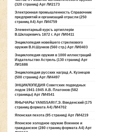
(320 страниц) Арт ЛИ2173
Электронная промышленность Справочник
предприятий и организаций отрасли (250
страниц А4) Арт ЛИ4759
Элементарный курсъ артиллерiи
В.Шкларевичъ 1872 г. Арт ЛИ0411
Энциклопедия новейшего стрелкового
оружия В.Н.Шунков (560 стр.) Арт ЛИ0403
Энциклопедия оружия в 1000 иллюстраций
Издательство Астрель (130 страниц) Арт
ЛИ1686
Энциклопедия русских наград А. Кузнецов
(500 страниц) Арт ЛИ4497
ЭНЦИКЛОПЕДИЯ Советских подводных
лодок 1941-1945 А.В. Платонов (582
страницы) Арт ЛИ4541
ЯНЫЧАРЫ YANISSARI Г.Э. Введенский (175
страниц формата А4) ЛИ4702
Японская пехота (95 страниц) Арт ЛИ4219
Японское холодное оружие Военное и
гражданское (280 страниц формата А4) Арт