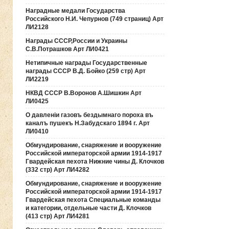
Наградные медали Государства
Российского Н.И. Чепурнов (749 страниц) Арт
ЛИ2128
Награды СССР,России и Украины
С.В.Потрашков Арт ЛИ0421
Нетипичные награды Государственные
награды СССР В.Д. Бойко (259 стр) Арт
ЛИ2219
НКВД СССР В.Воронов А.Шишкин Арт
ЛИ0425
О давленiи газовъ бездымнаго пороха въ
каналъ пушекъ Н.Забудскаго 1894 г. Арт
ЛИ0410
Обмундирование, снаряжение и вооружение
Российской императорской армии 1914-1917
Гвардейская пехота Нижние чины Д. Клочков
(332 стр) Арт ЛИ4282
Обмундирование, снаряжение и вооружение
Российской императорской армии 1914-1917
Гвардейская пехота Специальные команды
и категории, отдельные части Д. Клочков
(413 стр) Арт ЛИ4281