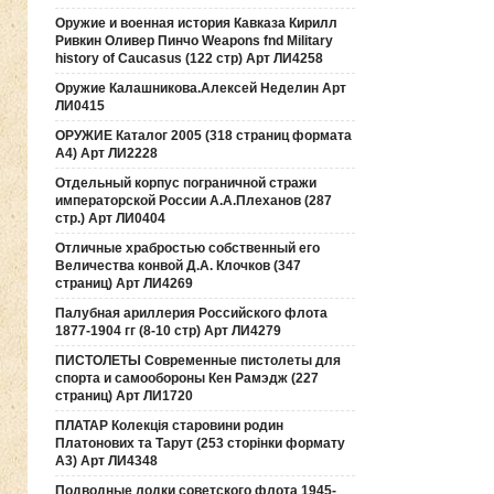
Оружие и военная история Кавказа Кирилл
Ривкин Оливер Пинчо Weapons fnd Military
history of Caucasus (122 стр) Арт ЛИ4258
Оружие Калашникова.Алексей Неделин Арт
ЛИ0415
ОРУЖИЕ Каталог 2005 (318 страниц формата
А4) Арт ЛИ2228
Отдельный корпус пограничной стражи
императорской России А.А.Плеханов (287
стр.) Арт ЛИ0404
Отличные храбростью собственный его
Величества конвой Д.А. Клочков (347
страниц) Арт ЛИ4269
Палубная ариллерия Российского флота
1877-1904 гг (8-10 стр) Арт ЛИ4279
ПИСТОЛЕТЫ Современные пистолеты для
спорта и самообороны Кен Рамэдж (227
страниц) Арт ЛИ1720
ПЛАТАР Колекція старовини родин
Платонових та Тарут (253 сторінки формату
А3) Арт ЛИ4348
Подводные лодки советского флота 1945-