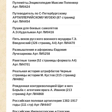
Пулемёты.Энциклопедия Максим Попенкер
Арт ЛИ0424
Путеводитель по С-Петербургскому
АРТИЛЛЕРИЙСКОМУ МУЗЕЮ (87 страниц)
Арт ЛИ4454
Пушки для боевых самолётов
А.Э.Нудельман Арт ЛИ0416
Пять веков русского военного мундира Г.Э.
Введенский (326 страниц, А4) Арт ЛИ4470
Размышления и афоризмы Евдокия
Лучезарнова Арт ЛИ5258
Ракетные танки (52 страницы формата А4)
Арт ЛИ4701
Реальная история штрафбатов Черные
страницы истории М. Кустов (315 страниц)
ЛИ4862
Рожденная контрреволюцией Щит и меч
Борьба с агентами врага А. Иванов (213
страниц) Арт ЛИ4868
Российская полевая артиллерия 1382-1917
годы (111 стр) Арт ЛИ4447
Российские Императорские и Царские