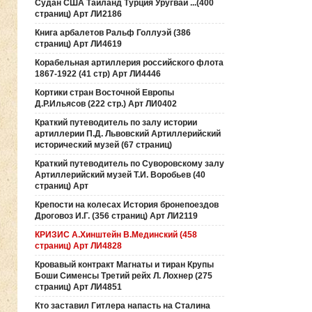
Судан США Таиланд Турция Уругвай ...(400
страниц) Арт ЛИ2186
Книга арбалетов Ральф Голлуэй (386
страниц) Арт ЛИ4619
Корабельная артиллерия российского флота
1867-1922 (41 стр) Арт ЛИ4446
Кортики стран Восточной Европы
Д.Р.Ильясов (222 стр.) Арт ЛИ0402
Краткий путеводитель по залу истории
артиллерии П.Д. Львовский Артиллерийский
исторический музей (67 страниц)
Краткий путеводитель по Суворовскому залу
Артиллерийский музей Т.И. Воробьев (40
страниц) Арт
Крепости на колесах История бронепоездов
Дроговоз И.Г. (356 страниц) Арт ЛИ2119
КРИЗИС А.Хинштейн В.Мединский (458
страниц) Арт ЛИ4828
Кровавый контракт Магнаты и тиран Крупы
Боши Сименсы Третий рейх Л. Лохнер (275
страниц) Арт ЛИ4851
Кто заставил Гитлера напасть на Сталина