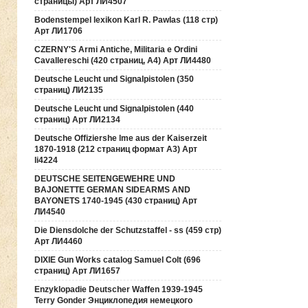
страницы) Арт ЛИ4507
Bodenstempel lexikon Karl R. Pawlas (118 cтр)
Арт ЛИ1706
CZERNY'S Armi Antiche, Militaria e Ordini
Cavallereschi (420 страниц, А4) Арт ЛИ4480
Deutsche Leucht und Signalpistolen (350
страниц) ЛИ2135
Deutsche Leucht und Signalpistolen (440
страниц) Арт ЛИ2134
Deutsche Offiziershe lme aus der Kaiserzeit
1870-1918 (212 страниц формат А3) Арт
li4224
DEUTSCHE SEITENGEWEHRE UND
BAJONETTE GERMAN SIDEARMS AND
BAYONETS 1740-1945 (430 страниц) Арт
ЛИ4540
Die Diensdolche der Schutzstaffel - ss (459 стр)
Арт ЛИ4460
DIXIE Gun Works catalog Samuel Colt (696
страниц) Арт ЛИ1657
Enzyklopadie Deutscher Waffen 1939-1945
Terry Gonder Энциклопедия немецкого