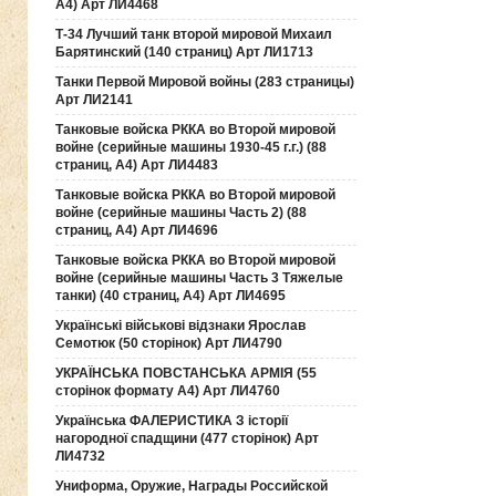
А4) Арт ЛИ4468
Т-34 Лучший танк второй мировой Михаил
Барятинский (140 страниц) Арт ЛИ1713
Танки Первой Мировой войны (283 страницы)
Арт ЛИ2141
Танковые войска РККА во Второй мировой
войне (серийные машины 1930-45 г.г.) (88
страниц, А4) Арт ЛИ4483
Танковые войска РККА во Второй мировой
войне (серийные машины Часть 2) (88
страниц, А4) Арт ЛИ4696
Танковые войска РККА во Второй мировой
войне (серийные машины Часть 3 Тяжелые
танки) (40 страниц, А4) Арт ЛИ4695
Українські військові відзнаки Ярослав
Семотюк (50 сторінок) Арт ЛИ4790
УКРАЇНСЬКА ПОВСТАНСЬКА АРМІЯ (55
сторінок формату А4) Арт ЛИ4760
Українська ФАЛЕРИСТИКА З історії
нагородної спадщини (477 сторінок) Арт
ЛИ4732
Униформа, Оружие, Награды Российской