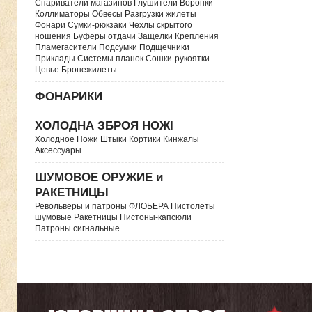
Спариватели магазинов Глушители Воронки
Коллиматоры Обвесы Разгрузки жилеты
Фонари Сумки-рюкзаки Чехлы скрытого
ношения Буферы отдачи Защелки Крепления
Пламегасители Подсумки Подщечники
Приклады Системы планок Сошки-рукоятки
Цевье Бронежилеты
ФОНАРИКИ
ХОЛОДНА ЗБРОЯ НОЖІ
Холодное Ножи Штыки Кортики Кинжалы
Аксессуары
ШУМОВОЕ ОРУЖИЕ и
РАКЕТНИЦЫ
Револьверы и патроны ФЛОБЕРА Пистолеты
шумовые Ракетницы Пистоны-капсюли
Патроны сигнальные