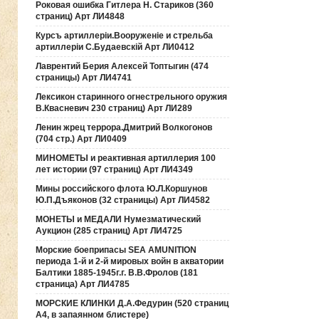
Роковая ошибка Гитлера Н. Стариков (360
страниц) Арт ЛИ4848
Курсъ артиллерiи.Вооруженiе и стрельба
артиллерiи С.Будаевскiй Арт ЛИ0412
Лаврентий Берия Алексей Топтыгин (474
страницы) Арт ЛИ4741
Лексикон старинного огнестрельного оружия
В.Квасневич 230 страниц) Арт ЛИ289
Ленин жрец террора.Дмитрий Волкогонов
(704 стр.) Арт ЛИ0409
МИНОМЕТЫ и реактивная артиллерия 100
лет истории (97 страниц) Арт ЛИ4349
Мины российского флота Ю.Л.Коршунов
Ю.П.Дъяконов (32 страницы) Арт ЛИ4582
МОНЕТЫ и МЕДАЛИ Нумезматический
Аукцион (285 страниц) Арт ЛИ4725
Морские боеприпасы SEA AMUNITION
периода 1-й и 2-й мировых войн в акватории
Балтики 1885-1945г.г. В.В.Фролов (181
страница) Арт ЛИ4785
МОРСКИЕ КЛИНКИ Д.А.Федурин (520 страниц
А4, в запаянном блистере)