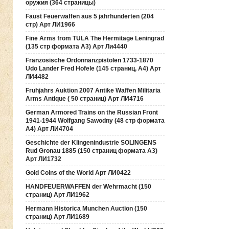
оружия (364 страницы)
Faust Feuerwaffen aus 5 jahrhunderten (204
стр) Арт ЛИ1966
Fine Arms from TULA The Hermitage Leningrad
(135 стр формата А3) Арт Ли4440
Franzosische Ordonnanzpistolen 1733-1870
Udo Lander Fred Hofele (145 страниц, А4) Арт
ЛИ4482
Fruhjahrs Auktion 2007 Antike Waffen Militaria
Arms Antique ( 50 страниц) Арт ЛИ4716
German Armored Trains on the Russian Front
1941-1944 Wolfgang Sawodny (48 стр формата
А4) Арт ЛИ4704
Geschichte der Klingenindustrie SOLINGENS
Rud Gronau 1885 (150 страниц формата А3)
Арт ЛИ1732
Gold Coins of the World Арт ЛИ0422
HANDFEUERWAFFEN der Wehrmacht (150
страниц) Арт ЛИ1962
Hermann Historica Munchen Auction (150
страниц) Арт ЛИ1689