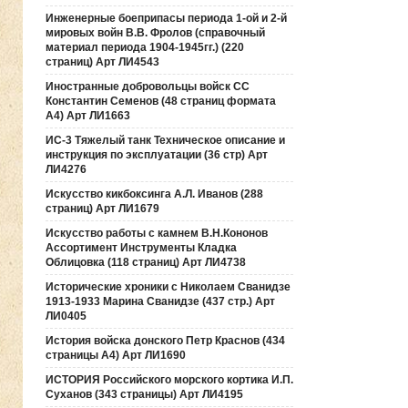
Инженерные боеприпасы периода 1-ой и 2-й
мировых войн В.В. Фролов (справочный
материал периода 1904-1945гг.) (220
страниц) Арт ЛИ4543
Иностранные добровольцы войск СС
Константин Семенов (48 страниц формата
А4) Арт ЛИ1663
ИС-3 Тяжелый танк Техническое описание и
инструкция по эксплуатации (36 стр) Арт
ЛИ4276
Искусство кикбоксинга А.Л. Иванов (288
страниц) Арт ЛИ1679
Искусство работы с камнем В.Н.Кононов
Ассортимент Инструменты Кладка
Облицовка (118 страниц) Арт ЛИ4738
Исторические хроники с Николаем Сванидзе
1913-1933 Марина Сванидзе (437 стр.) Арт
ЛИ0405
История войска донского Петр Краснов (434
страницы А4) Арт ЛИ1690
ИСТОРИЯ Российского морского кортика И.П.
Суханов (343 страницы) Арт ЛИ4195