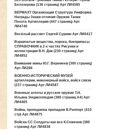
ВЕРВОЛЬФ - роковая тайна Гитлера? Луиза
Белозерова (136 страниц) Арт ЛИ4585
ВЕРМАХТ Организация Структура Униформа
Награды Знаки отличия Оружие Танки
Пехота Артиллерия (447 страниц) Арт
ЛИ4740
Весёлый рассвет Сергей Сурнин Арт ЛИ0417
Взравчатые вещества, пороха, боеприпасы
СПРАВОЧНИК в 2-х частях Рисунки и
иллюстрации В.Н. Дик (230 страниц) Арт
ЛИ4852
Внимание мины Ю.Г. Веремеев (300 страниц)
Арт ЛИ286
ВОЕННО-ИСТОРИЧЕСКИЙ МУЗЕЙ
артиллерии, инженерный войск, войск связи
(237 страниц) Арт ЛИ4587
Военные агенты и русское оружие Т.Н.
Ильина Энциклопедия (380 страниц А4) Арт
ЛИ4465
Война, пропадиона пропадом В.Раппорт (410
стр) Арт ЛИ4875
Войска СС Солдаты как все К.Семенов (380
страниц) Арт ЛИ4838