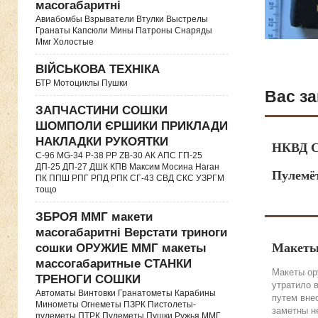
масогабаритні
Авиабомбы Взрыватели Втулки Выстрелы
Гранаты Капсюли Мины Патроны Снаряды
Ммг Холостые
ВІЙСЬКОВА ТЕХНІКА
БТР Мотоциклы Пушки
Вас за
ЗАПЧАСТИНИ СОШКИ
ШОМПОЛИ ЄРШИКИ ПРИКЛАДИ
НАКЛАДКИ РУКОЯТКИ
НКВД С
C-96 MG-34 P-38 PP ZB-30 АК АПС ГП-25
ДП-25 ДП-27 ДШК КПВ Максим Мосина Наган
Пулемё
ПК ППШ РПГ РПД РПК СГ-43 СВД CКС УЗРГМ
тощо
ЗБРОЯ ММГ макети
масогабаритні Верстати триноги
Макеты
сошки ОРУЖИЕ ММГ макеты
массогабаритные СТАНКИ
Макеты ор
ТРЕНОГИ СОШКИ
утратило 
Автоматы Винтовки Гранатометы Карабины
путем вне
Минометы Огнеметы ПЗРК Пистолеты-
заметны н
пулеметы ПТРК Пулеметы Пушки Ружья ММГ