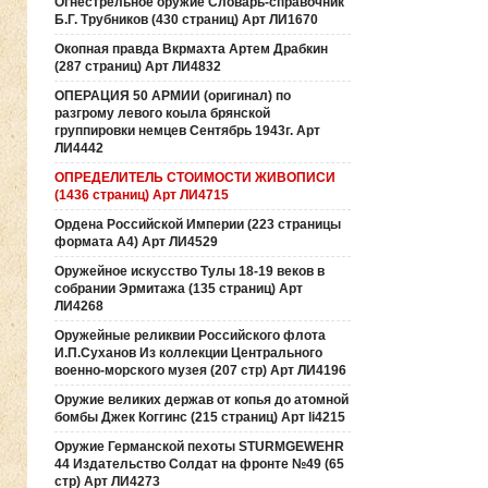
Огнестрельное оружие Словарь-справочник
Б.Г. Трубников (430 страниц) Арт ЛИ1670
Окопная правда Вкрмахта Артем Драбкин
(287 страниц) Арт ЛИ4832
ОПЕРАЦИЯ 50 АРМИИ (оригинал) по
разгрому левого коыла брянской
группировки немцев Сентябрь 1943г. Арт
ЛИ4442
ОПРЕДЕЛИТЕЛЬ СТОИМОСТИ ЖИВОПИСИ
(1436 страниц) Арт ЛИ4715
Ордена Российской Империи (223 страницы
формата А4) Арт ЛИ4529
Оружейное искусство Тулы 18-19 веков в
собрании Эрмитажа (135 страниц) Арт
ЛИ4268
Оружейные реликвии Российского флота
И.П.Суханов Из коллекции Центрального
военно-морского музея (207 стр) Арт ЛИ4196
Оружие великих держав от копья до атомной
бомбы Джек Коггинс (215 страниц) Арт li4215
Оружие Германской пехоты STURMGEWEHR
44 Издательство Солдат на фронте №49 (65
стр) Арт ЛИ4273