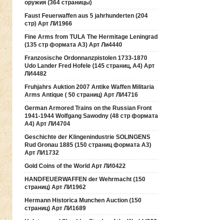
оружия (364 страницы)
Faust Feuerwaffen aus 5 jahrhunderten (204
стр) Арт ЛИ1966
Fine Arms from TULA The Hermitage Leningrad
(135 стр формата А3) Арт Ли4440
Franzosische Ordonnanzpistolen 1733-1870
Udo Lander Fred Hofele (145 страниц, А4) Арт
ЛИ4482
Fruhjahrs Auktion 2007 Antike Waffen Militaria
Arms Antique ( 50 страниц) Арт ЛИ4716
German Armored Trains on the Russian Front
1941-1944 Wolfgang Sawodny (48 стр формата
А4) Арт ЛИ4704
Geschichte der Klingenindustrie SOLINGENS
Rud Gronau 1885 (150 страниц формата А3)
Арт ЛИ1732
Gold Coins of the World Арт ЛИ0422
HANDFEUERWAFFEN der Wehrmacht (150
страниц) Арт ЛИ1962
Hermann Historica Munchen Auction (150
страниц) Арт ЛИ1689