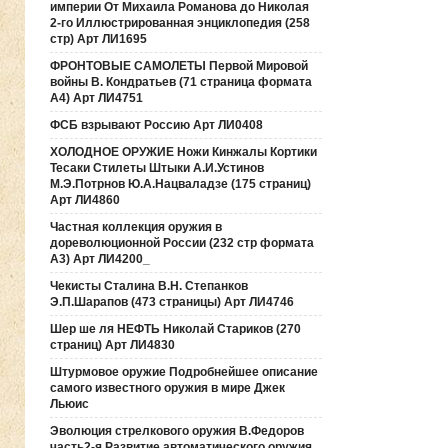
империи От Михаила Романова до Николая
2-го Иллюстрированная энциклопедия (258
стр) Арт ЛИ1695
ФРОНТОВЫЕ САМОЛЕТЫ Первой Мировой
войны В. Кондратьев (71 страница формата
А4) Арт ЛИ4751
ФСБ взрывают Россию Арт ЛИ0408
ХОЛОДНОЕ ОРУЖИЕ Ножи Кинжалы Кортики
Тесаки Стилеты Штыки А.И.Устинов
М.Э.Потрнов Ю.А.Нацваладзе (175 страниц)
Арт ЛИ4860
Частная коллекция оружия в
дореволюционной России (232 стр формата
А3) Арт ЛИ4200_
Чекисты Сталина В.Н. Степанков
Э.П.Шарапов (473 страницы) Арт ЛИ4746
Шер ше ля НЕФТЬ Николай Стариков (270
страниц) Арт ЛИ4830
Штурмовое оружие Подробнейшее описание
самого известного оружия в мире Джек
Льюис
Эволюция стрелкового оружия В.Федоров
часть2-я Развитие автоматического оружия