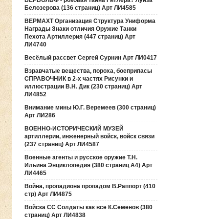
ВЕРВОЛЬФ - роковая тайна Гитлера? Луиза
Белозерова (136 страниц) Арт ЛИ4585
ВЕРМАХТ Организация Структура Униформа
Награды Знаки отличия Оружие Танки
Пехота Артиллерия (447 страниц) Арт
ЛИ4740
Весёлый рассвет Сергей Сурнин Арт ЛИ0417
Взравчатые вещества, пороха, боеприпасы
СПРАВОЧНИК в 2-х частях Рисунки и
иллюстрации В.Н. Дик (230 страниц) Арт
ЛИ4852
Внимание мины Ю.Г. Веремеев (300 страниц)
Арт ЛИ286
ВОЕННО-ИСТОРИЧЕСКИЙ МУЗЕЙ
артиллерии, инженерный войск, войск связи
(237 страниц) Арт ЛИ4587
Военные агенты и русское оружие Т.Н.
Ильина Энциклопедия (380 страниц А4) Арт
ЛИ4465
Война, пропадиона пропадом В.Раппорт (410
стр) Арт ЛИ4875
Войска СС Солдаты как все К.Семенов (380
страниц) Арт ЛИ4838