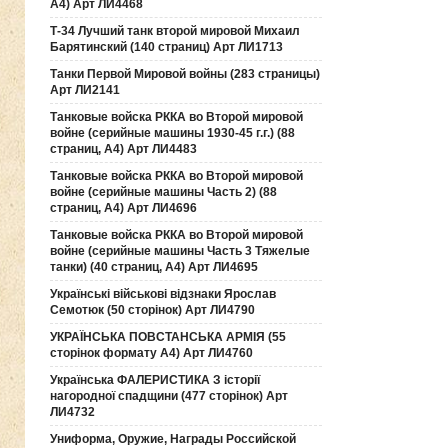
А4) Арт ЛИ4468
Т-34 Лучший танк второй мировой Михаил
Барятинский (140 страниц) Арт ЛИ1713
Танки Первой Мировой войны (283 страницы)
Арт ЛИ2141
Танковые войска РККА во Второй мировой
войне (серийные машины 1930-45 г.г.) (88
страниц, А4) Арт ЛИ4483
Танковые войска РККА во Второй мировой
войне (серийные машины Часть 2) (88
страниц, А4) Арт ЛИ4696
Танковые войска РККА во Второй мировой
войне (серийные машины Часть 3 Тяжелые
танки) (40 страниц, А4) Арт ЛИ4695
Українські військові відзнаки Ярослав
Семотюк (50 сторінок) Арт ЛИ4790
УКРАЇНСЬКА ПОВСТАНСЬКА АРМІЯ (55
сторінок формату А4) Арт ЛИ4760
Українська ФАЛЕРИСТИКА З історії
нагородної спадщини (477 сторінок) Арт
ЛИ4732
Униформа, Оружие, Награды Российской