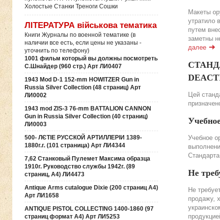
Холостые Станки Треноги Сошки
Макеты ор
утратило 
ЛІТЕРАТУРА військова тематика
путем вне
Книги Журналы по военной тематике (в
заметны н
наличии все есть, если цены не указаны -
далее
уточнить по телефону)
1001 фильм который вы должны посмотреть
СТАНДА
С.Шнайдер (960 стр.) Арт ЛИ0407
DEACTIV
1943 Mod D-1 152-mm HOWITZER Gun in
Russia Silver Collection (48 страниц) Арт
Цей станда
ЛИ0002
призначено
1943 mod ZIS-3 76-mm BATTALION CANNON
Gun in Russia Silver Collection (40 страниц)
Учебно
ЛИ0003
500- ЛЄТІЕ РУССКОЙ АРТИЛЛЕРІИ 1389-
Учебное о
1880г.г. (101 страница) Арт ЛИ4344
выполнени
Стандарта
7,62 Станковый Пулемет Максима образца
1910г. Руководство службы 1942г. (89
Не треб
страниц, А4) ЛИ4473
Antique Arms cutalogue Dixie (200 страниц А4)
Не требуе
Арт ЛИ1658
продажу, 
украинско
ANTIQUE PISTOL COLLECTING 1400-1860 (97
продукцие
страниц формат А4) Арт ЛИ5253