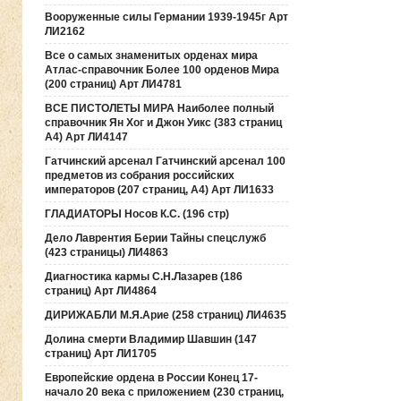
Вооруженные силы Германии 1939-1945г Арт
ЛИ2162
Все о самых знаменитых орденах мира
Атлас-справочник Более 100 орденов Мира
(200 страниц) Арт ЛИ4781
ВСЕ ПИСТОЛЕТЫ МИРА Наиболее полный
справочник Ян Хог и Джон Уикс (383 страниц
А4) Арт ЛИ4147
Гатчинский арсенал Гатчинский арсенал 100
предметов из собрания российских
императоров (207 страниц, А4) Арт ЛИ1633
ГЛАДИАТОРЫ Носов К.С. (196 стр)
Дело Лаврентия Берии Тайны спецслужб
(423 страницы) ЛИ4863
Диагностика кармы С.Н.Лазарев (186
страниц) Арт ЛИ4864
ДИРИЖАБЛИ М.Я.Арие (258 страниц) ЛИ4635
Долина смерти Владимир Шавшин (147
страниц) Арт ЛИ1705
Европейские ордена в России Конец 17-
начало 20 века с приложением (230 страниц,