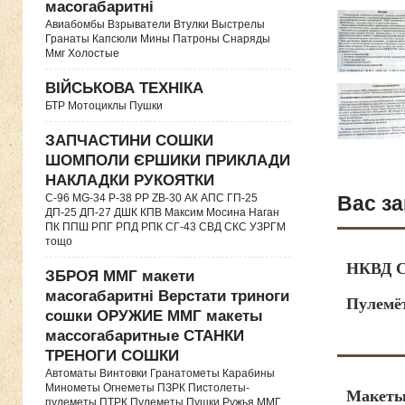
масогабаритні
Авиабомбы Взрыватели Втулки Выстрелы
Гранаты Капсюли Мины Патроны Снаряды
Ммг Холостые
ВІЙСЬКОВА ТЕХНІКА
БТР Мотоциклы Пушки
ЗАПЧАСТИНИ СОШКИ
ШОМПОЛИ ЄРШИКИ ПРИКЛАДИ
НАКЛАДКИ РУКОЯТКИ
C-96 MG-34 P-38 PP ZB-30 АК АПС ГП-25
Вас за
ДП-25 ДП-27 ДШК КПВ Максим Мосина Наган
ПК ППШ РПГ РПД РПК СГ-43 СВД CКС УЗРГМ
тощо
НКВД С
ЗБРОЯ ММГ макети
масогабаритні Верстати триноги
Пулемё
сошки ОРУЖИЕ ММГ макеты
массогабаритные СТАНКИ
ТРЕНОГИ СОШКИ
Автоматы Винтовки Гранатометы Карабины
Минометы Огнеметы ПЗРК Пистолеты-
Макеты
пулеметы ПТРК Пулеметы Пушки Ружья ММГ