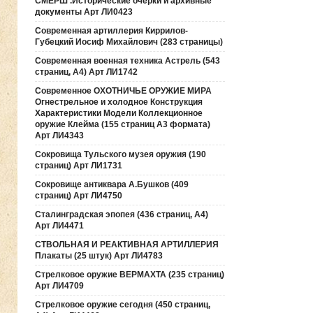
СМЕРШ .Исторические очерки и архивные
документы Арт ЛИ0423
Современная артиллерия Киррилов-
Губецкий Иосиф Михайлович (283 страницы)
Современная военная техника Астрель (543
страниц, А4) Арт ЛИ1742
Современное ОХОТНИЧЬЕ ОРУЖИЕ МИРА
Огнестрельное и холодное Конструкция
Характеристики Модели Коллекционное
оружие Клейма (155 страниц А3 формата)
Арт ЛИ4343
Сокровища Тульского музея оружия (190
cтраниц) Арт ЛИ1731
Сокровище антиквара А.Бушков (409
страниц) Арт ЛИ4750
Сталинградская эпопея (436 страниц, А4)
Арт ЛИ4471
СТВОЛЬНАЯ И РЕАКТИВНАЯ АРТИЛЛЕРИЯ
Плакаты (25 штук) Арт ЛИ4783
Стрелковое оружие ВЕРМАХТА (235 страниц)
Арт ЛИ4709
Стрелковое оружие сегодня (450 страниц,