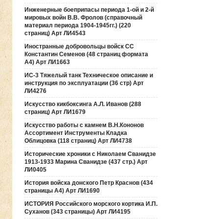
Инженерные боеприпасы периода 1-ой и 2-й
мировых войн В.В. Фролов (справочный
материал периода 1904-1945гг.) (220
страниц) Арт ЛИ4543
Иностранные добровольцы войск СС
Константин Семенов (48 страниц формата
А4) Арт ЛИ1663
ИС-3 Тяжелый танк Техническое описание и
инструкция по эксплуатации (36 стр) Арт
ЛИ4276
Искусство кикбоксинга А.Л. Иванов (288
страниц) Арт ЛИ1679
Искусство работы с камнем В.Н.Кононов
Ассортимент Инструменты Кладка
Облицовка (118 страниц) Арт ЛИ4738
Исторические хроники с Николаем Сванидзе
1913-1933 Марина Сванидзе (437 стр.) Арт
ЛИ0405
История войска донского Петр Краснов (434
страницы А4) Арт ЛИ1690
ИСТОРИЯ Российского морского кортика И.П.
Суханов (343 страницы) Арт ЛИ4195