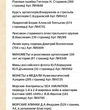
Роковая ошибка Гитлера Н. Стариков (360
страниц) Арт ЛИ4848
Курсъ артиллерiи.Вооруженiе и стрельба
артиллерiи С.Будаевскiй Арт ЛИ0412
Лаврентий Берия Алексей Топтыгин (474
страницы) Арт ЛИ4741
Лексикон старинного огнестрельного оружия
В.Квасневич 230 страниц) Арт ЛИ289
Ленин жрец террора.Дмитрий Волкогонов
(704 стр.) Арт ЛИ0409
МИНОМЕТЫ и реактивная артиллерия 100
лет истории (97 страниц) Арт ЛИ4349
Мины российского флота Ю.Л.Коршунов
Ю.П.Дъяконов (32 страницы) Арт ЛИ4582
МОНЕТЫ и МЕДАЛИ Нумезматический
Аукцион (285 страниц) Арт ЛИ4725
Морские боеприпасы SEA AMUNITION
периода 1-й и 2-й мировых войн в акватории
Балтики 1885-1945г.г. В.В.Фролов (181
страница) Арт ЛИ4785
МОРСКИЕ КЛИНКИ Д.А.Федурин (520 страниц
А4, в запаянном блистере)