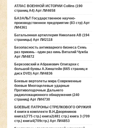
АТЛАС ВОЕННОЙ ИСТОРИИ Collins (190
страниц А4) Арт ЛИ4658
БАЗАЛЬТ Государственное научно-
производственное предприятие (83 стр) Арт
ЛИ4361
Батальонная артиллерия Николаев АВ (194
страницы) Арт ЛИ2118
Безопасность антикварного бизнеса Семь
раз прикинь - один раз кинь Виталий Чужба
Арт ЛИ4872
Березовский и Абрамович Олигархи с
большой буквы А.Хинштейн (665 страниц и
диск DVD) Арт ЛИ4836
Боевые вертолеты мира Современные
боевые Многоцелевые ударные
Противолодочные Дальнего
радиолокационного обнаружения (240
страниц) Арт ЛИ4730
БОЕВЫЕ ПАТРОНЫ СТРЕЛКОВОГО ОРУЖИЯ
4 книги в комплекте В.Н.Дворянинов
книга1(775 стр.) книга2(481 стр.) книга 3 (709
стр.) книга4(709стр.) Арт ЛИ4853