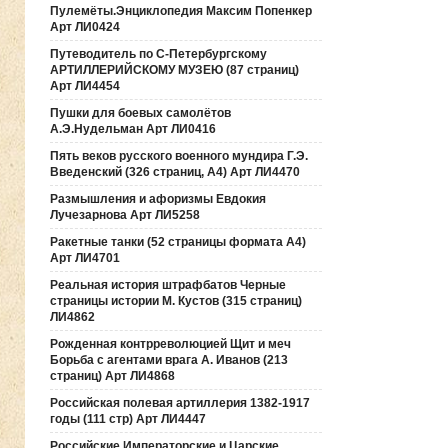
Пулемёты.Энциклопедия Максим Попенкер
Арт ЛИ0424
Путеводитель по С-Петербургскому
АРТИЛЛЕРИЙСКОМУ МУЗЕЮ (87 страниц)
Арт ЛИ4454
Пушки для боевых самолётов
А.Э.Нудельман Арт ЛИ0416
Пять веков русского военного мундира Г.Э.
Введенский (326 страниц, А4) Арт ЛИ4470
Размышления и афоризмы Евдокия
Лучезарнова Арт ЛИ5258
Ракетные танки (52 страницы формата А4)
Арт ЛИ4701
Реальная история штрафбатов Черные
страницы истории М. Кустов (315 страниц)
ЛИ4862
Рожденная контрреволюцией Щит и меч
Борьба с агентами врага А. Иванов (213
страниц) Арт ЛИ4868
Российская полевая артиллерия 1382-1917
годы (111 стр) Арт ЛИ4447
Российские Императорские и Царские