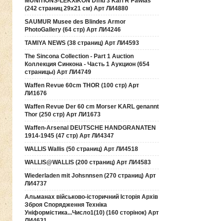
MUNITIONS-LEKXIKON Dfnd 3 Karl R Pawlas
(242 страниц 29х21 см) Арт ЛИ4880
SAUMUR Musee des Blindes Armor
PhotoGallery (64 стр) Арт ЛИ4246
TAMIYA NEWS (38 страниц) Арт ЛИ4593
The Sincona Collection - Part 1 Auction
Коллекция Синкона - Часть 1 Аукцион (654
страницы) Арт ЛИ4749
Waffen Revue 60cm THOR (100 стр) Арт
ЛИ1676
Waffen Revue Der 60 cm Morser KARL genannt
Thor (250 стр) Арт ЛИ1673
Waffen-Arsenal DEUTSCHE HANDGRANATEN
1914-1945 (47 стр) Арт ЛИ4347
WALLIS Wallis (50 страниц) Арт ЛИ4518
WALLIS@WALLIS (200 страниц) Арт ЛИ4583
Wiederladen mit Johsnnsen (270 страниц) Арт
ЛИ4737
Альманах військово-історичний Історія Архів
Зброя Спорядження Техніка
Уніформістика...Число1(10) (160 сторінок) Арт
ЛИ4631