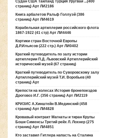
Судан США Таиланд Турция Уругвай ...(400
страниц) Арт ЛИ2186
Книга арбалетов Ральф Голлуэй (386
страниц) Арт ЛИ4619
Корабельная артиллерия российского флота
1867-1922 (41 стр) Арт ЛИ4446
Кортики стран Восточной Европы
Д.Р.Ильясов (222 стр.) Арт ЛИ0402
Краткий путеводитель по залу истории
артиллерии П.Д. Львовский Артиллерийский
исторический музей (67 страниц)
Краткий путеводитель по Суворовскому залу
Артиллерийский музей Т.И. Воробьев (40
страниц) Арт
Крепости на колесах История бронепоездов
Дроговоз И.Г. (356 страниц) Арт ЛИ2119
КРИЗИС А.Хинштейн В.Мединский (458
страниц) Арт ЛИ4828
Кровавый контракт Магнаты и тиран Крупы
Боши Сименсы Третий рейх Л. Лохнер (275
страниц) Арт ЛИ4851
Кто заставил Гитлера напасть на Сталина