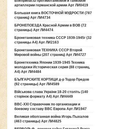
Боеприпасы противотанковой и танковой
артиллерии германской армии Арт ЛИ0419
Большая книга ВОСТОЧНОЙ МУДРОСТИ (787
страниц) Арт ЛИ4734
БРОНЕПОЕЗДА Красной Армии в ВОВ (72
страницы) Арт ЛИ4474
Бронетанковая техника СССР 1939-1945г (32
страницы А4) Арт ЛИ2163
Бронетанковая ТЕХНИКА СССР Второй
Мировой войны (207 страниц) Арт ЛИ4727
Бронетехника Японии 1939-1945 Техника
молодежи Историческая серия (88 страниц,
А4) Арт ЛИ4484
БЪЛГАРСКИТЕ КОРТИЦИ д-р Тодор Предов
(92 страницы) Арт ЛИ4589
Військова слава України 18-20 століть (140
сторінок формату А4) Арт ЛИ4449
ВВС-ХХI Справочник по организации и
боевому составу ВВС Европа Арт ЛИ1947
Великая оболганная война Игорь Пыхалов
(463 страницы) Арт ЛИ4825