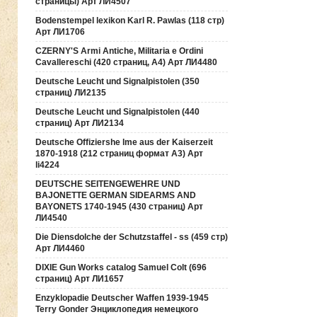
страницы) Арт ЛИ4507
Bodenstempel lexikon Karl R. Pawlas (118 cтр)
Арт ЛИ1706
CZERNY'S Armi Antiche, Militaria e Ordini
Cavallereschi (420 страниц, А4) Арт ЛИ4480
Deutsche Leucht und Signalpistolen (350
страниц) ЛИ2135
Deutsche Leucht und Signalpistolen (440
страниц) Арт ЛИ2134
Deutsche Offiziershe lme aus der Kaiserzeit
1870-1918 (212 страниц формат А3) Арт
li4224
DEUTSCHE SEITENGEWEHRE UND
BAJONETTE GERMAN SIDEARMS AND
BAYONETS 1740-1945 (430 страниц) Арт
ЛИ4540
Die Diensdolche der Schutzstaffel - ss (459 стр)
Арт ЛИ4460
DIXIE Gun Works catalog Samuel Colt (696
страниц) Арт ЛИ1657
Enzyklopadie Deutscher Waffen 1939-1945
Terry Gonder Энциклопедия немецкого