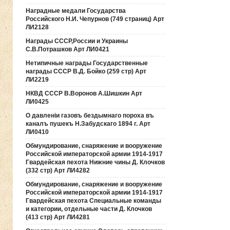
Наградные медали Государства
Российского Н.И. Чепурнов (749 страниц) Арт
ЛИ2128
Награды СССР,России и Украины
С.В.Потрашков Арт ЛИ0421
Нетипичные награды Государственные
награды СССР В.Д. Бойко (259 стр) Арт
ЛИ2219
НКВД СССР В.Воронов А.Шишкин Арт
ЛИ0425
О давленiи газовъ бездымнаго пороха въ
каналъ пушекъ Н.Забудскаго 1894 г. Арт
ЛИ0410
Обмундирование, снаряжение и вооружение
Российской императорской армии 1914-1917
Гвардейская пехота Нижние чины Д. Клочков
(332 стр) Арт ЛИ4282
Обмундирование, снаряжение и вооружение
Российской императорской армии 1914-1917
Гвардейская пехота Специальные команды
и категории, отдельные части Д. Клочков
(413 стр) Арт ЛИ4281