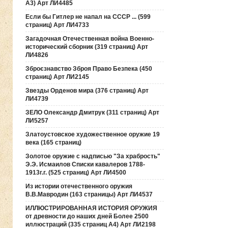
А3) Арт ЛИ4485
Если бы Гитлер не напал на СССР ... (599
страниц) Арт ЛИ4733
Загадочная Отечественная война Военно-
исторический сборник (319 страниц) Арт
ЛИ4826
Зброєзнавство Зброя Право Безпека (450
страниц) Арт ЛИ2145
Звезды Орденов мира (376 страниц) Арт
ЛИ4739
ЗЕЛО Олександр Дмитрук (311 страниц) Арт
ЛИ5257
Златоустовское художественное оружие 19
века (165 страниц)
Золотое оружие с надписью "За храбрость"
Э.Э. Исмаилов Списки кавалеров 1788-
1913г.г. (525 страниц) Арт ЛИ4500
Из истории отечественного оружия
В.В.Мавродин (163 страницы) Арт ЛИ4537
ИЛЛЮСТРИРОВАННАЯ ИСТОРИЯ ОРУЖИЯ
от древности до наших дней Более 2500
иллюстраций (335 страниц А4) Арт ЛИ2198