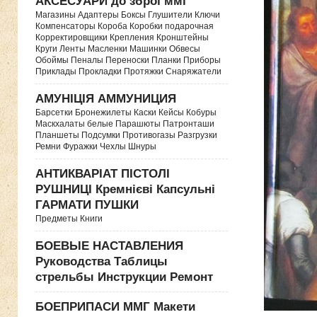
АКСЕСУАРИ до зброї ммг
Магазины Адаптеры Боксы Глушители Ключи
Компенсаторы Короба Коробки подарочная
Корректировщики Крепления Кронштейны
Круги Ленты Масленки Машинки Обвесы
Обоймы Пеналы Переноски Планки Приборы
Приклады Прокладки Протяжки Снаряжатели
АМУНІЦІЯ АММУНИЦИЯ
Барсетки Бронежилеты Каски Кейсы Кобуры
Маскхалаты белые Парашюты Патронташи
Планшеты Подсумки Противогазы Разгрузки
Ремни Фуражки Чехлы Шнуры
АНТИКВАРІАТ ПІСТОЛІ
РУШНИЦІ Кремнієві Капсульні
ГАРМАТИ ПУШКИ
Предметы Книги
БОЕВЫЕ НАСТАВЛЕНИЯ
Руководства Таблицы
стрельбы Инструкции Ремонт
БОЕПРИПАСИ ММГ Макети