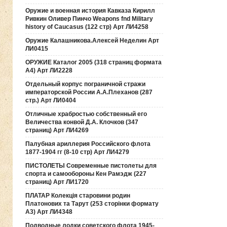
Оружие и военная история Кавказа Кирилл
Ривкин Оливер Пинчо Weapons fnd Military
history of Caucasus (122 стр) Арт ЛИ4258
Оружие Калашникова.Алексей Неделин Арт
ЛИ0415
ОРУЖИЕ Каталог 2005 (318 страниц формата
А4) Арт ЛИ2228
Отдельный корпус пограничной стражи
императорской России А.А.Плеханов (287
стр.) Арт ЛИ0404
Отличные храбростью собственный его
Величества конвой Д.А. Клочков (347
страниц) Арт ЛИ4269
Палубная ариллерия Российского флота
1877-1904 гг (8-10 стр) Арт ЛИ4279
ПИСТОЛЕТЫ Современные пистолеты для
спорта и самообороны Кен Рамэдж (227
страниц) Арт ЛИ1720
ПЛАТАР Колекція старовини родин
Платонових та Тарут (253 сторінки формату
А3) Арт ЛИ4348
Подводные лодки советского флота 1945-