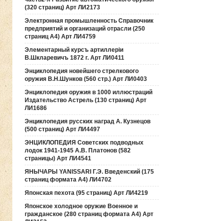
(320 страниц) Арт ЛИ2173
Электронная промышленность Справочник
предприятий и организаций отрасли (250
страниц А4) Арт ЛИ4759
Элементарный курсъ артиллерiи
В.Шкларевичъ 1872 г. Арт ЛИ0411
Энциклопедия новейшего стрелкового
оружия В.Н.Шунков (560 стр.) Арт ЛИ0403
Энциклопедия оружия в 1000 иллюстраций
Издательство Астрель (130 страниц) Арт
ЛИ1686
Энциклопедия русских наград А. Кузнецов
(500 страниц) Арт ЛИ4497
ЭНЦИКЛОПЕДИЯ Советских подводных
лодок 1941-1945 А.В. Платонов (582
страницы) Арт ЛИ4541
ЯНЫЧАРЫ YANISSARI Г.Э. Введенский (175
страниц формата А4) ЛИ4702
Японская пехота (95 страниц) Арт ЛИ4219
Японское холодное оружие Военное и
гражданское (280 страниц формата А4) Арт