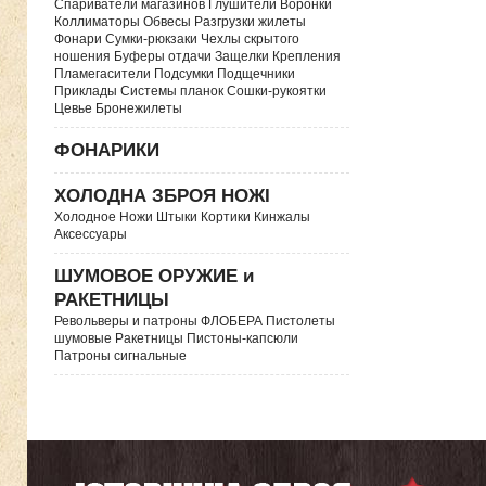
Спариватели магазинов Глушители Воронки
Коллиматоры Обвесы Разгрузки жилеты
Фонари Сумки-рюкзаки Чехлы скрытого
ношения Буферы отдачи Защелки Крепления
Пламегасители Подсумки Подщечники
Приклады Системы планок Сошки-рукоятки
Цевье Бронежилеты
ФОНАРИКИ
ХОЛОДНА ЗБРОЯ НОЖІ
Холодное Ножи Штыки Кортики Кинжалы
Аксессуары
ШУМОВОЕ ОРУЖИЕ и
РАКЕТНИЦЫ
Револьверы и патроны ФЛОБЕРА Пистолеты
шумовые Ракетницы Пистоны-капсюли
Патроны сигнальные