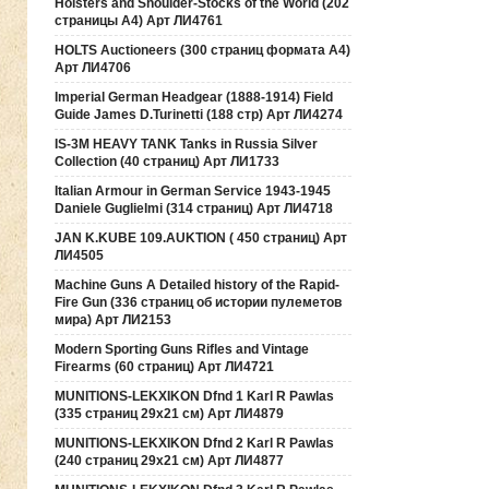
Holsters and Shoulder-Stocks of the World (202
страницы А4) Арт ЛИ4761
HOLTS Auctioneers (300 страниц формата А4)
Арт ЛИ4706
Imperial German Headgear (1888-1914) Field
Guide James D.Turinetti (188 cтр) Арт ЛИ4274
IS-3M HEAVY TANK Tanks in Russia Silver
Collection (40 страниц) Арт ЛИ1733
Italian Armour in German Service 1943-1945
Daniele Guglielmi (314 страниц) Арт ЛИ4718
JAN K.KUBE 109.AUKTION ( 450 страниц) Арт
ЛИ4505
Machine Guns A Detailed history of the Rapid-
Fire Gun (336 страниц об истории пулеметов
мира) Арт ЛИ2153
Modern Sporting Guns Rifles and Vintage
Firearms (60 страниц) Арт ЛИ4721
MUNITIONS-LEKXIKON Dfnd 1 Karl R Pawlas
(335 страниц 29х21 см) Арт ЛИ4879
MUNITIONS-LEKXIKON Dfnd 2 Karl R Pawlas
(240 страниц 29х21 см) Арт ЛИ4877