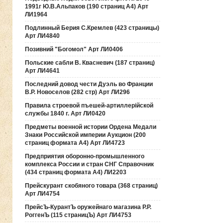
1991г Ю.В.Альпаков (190 страниц А4) Арт
ЛИ1964
Подлинный Берия С.Кремлев (423 страницы)
Арт ЛИ4840
Позивний "Богомол" Арт ЛИ0406
Польские сабли В. Квасневич (187 страниц)
Арт ЛИ4641
Последний довод чести Дуэль во Франции
В.Р. Новоселов (282 стр) Арт ЛИ296
Правила строевой пъешей-артиллерiйской
службы 1840 г. Арт ЛИ0420
Предметы военной истории Ордена Медали
Знаки Российской империи Аукцион (200
страниц формата А4) Арт ЛИ4723
Предприятия оборонно-промышленного
комплекса России и стран СНГ Справочник
(434 страниц формата А4) ЛИ2203
Прейскурант скобяного товара (368 страниц)
Арт ЛИ4754
ПрейсЪ-КурантЪ оружейнаго магазина Р.Р.
РоггенЪ (115 страницЪ) Арт ЛИ4753