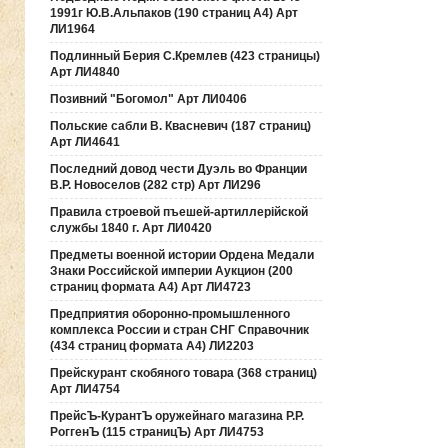
1991г Ю.В.Альпаков (190 страниц А4) Арт
ЛИ1964
Подлинный Берия С.Кремлев (423 страницы)
Арт ЛИ4840
Позивний "Богомол" Арт ЛИ0406
Польские сабли В. Квасневич (187 страниц)
Арт ЛИ4641
Последний довод чести Дуэль во Франции
В.Р. Новоселов (282 стр) Арт ЛИ296
Правила строевой пъешей-артиллерiйской
службы 1840 г. Арт ЛИ0420
Предметы военной истории Ордена Медали
Знаки Российской империи Аукцион (200
страниц формата А4) Арт ЛИ4723
Предприятия оборонно-промышленного
комплекса России и стран СНГ Справочник
(434 страниц формата А4) ЛИ2203
Прейскурант скобяного товара (368 страниц)
Арт ЛИ4754
ПрейсЪ-КурантЪ оружейнаго магазина Р.Р.
РоггенЪ (115 страницЪ) Арт ЛИ4753