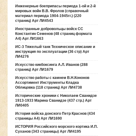
Инженерные боеприпасы периода 1-ой и 2-й
мировых войн В.В. Фролов (справочный
материал периода 1904-1945гг.) (220
страниц) Арт ЛИ4543
Иностранные добровольцы войск СС
Константин Семенов (48 страниц формата
А4) Арт ЛИ1663
ИС-3 Тяжелый танк Техническое описание и
инструкция по эксплуатации (36 стр) Арт
ЛИ4276
Искусство кикбоксинга А.Л. Иванов (288
страниц) Арт ЛИ1679
Искусство работы с камнем В.Н.Кононов
Ассортимент Инструменты Кладка
Облицовка (118 страниц) Арт ЛИ4738
Исторические хроники с Николаем Сванидзе
1913-1933 Марина Сванидзе (437 стр.) Арт
ЛИ0405
История войска донского Петр Краснов (434
страницы А4) Арт ЛИ1690
ИСТОРИЯ Российского морского кортика И.П.
Суханов (343 страницы) Арт ЛИ4195