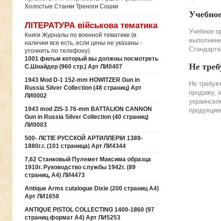
Холостые Станки Треноги Сошки
Учебно
ЛІТЕРАТУРА військова тематика
Учебное о
Книги Журналы по военной тематике (в
выполнени
наличии все есть, если цены не указаны -
Стандарта
уточнить по телефону)
1001 фильм который вы должны посмотреть
Не треб
С.Шнайдер (960 стр.) Арт ЛИ0407
1943 Mod D-1 152-mm HOWITZER Gun in
Не требуе
Russia Silver Collection (48 страниц) Арт
продажу, 
ЛИ0002
украинско
1943 mod ZIS-3 76-mm BATTALION CANNON
продукцие
Gun in Russia Silver Collection (40 страниц)
ЛИ0003
500- ЛЄТІЕ РУССКОЙ АРТИЛЛЕРІИ 1389-
1880г.г. (101 страница) Арт ЛИ4344
7,62 Станковый Пулемет Максима образца
1910г. Руководство службы 1942г. (89
страниц, А4) ЛИ4473
Antique Arms cutalogue Dixie (200 страниц А4)
Арт ЛИ1658
ANTIQUE PISTOL COLLECTING 1400-1860 (97
страниц формат А4) Арт ЛИ5253