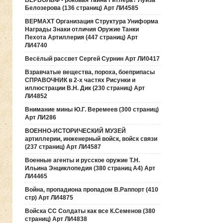
ВЕРВОЛЬФ - роковая тайна Гитлера? Луиза
Белозерова (136 страниц) Арт ЛИ4585
ВЕРМАХТ Организация Структура Униформа
Награды Знаки отличия Оружие Танки
Пехота Артиллерия (447 страниц) Арт
ЛИ4740
Весёлый рассвет Сергей Сурнин Арт ЛИ0417
Взравчатые вещества, пороха, боеприпасы
СПРАВОЧНИК в 2-х частях Рисунки и
иллюстрации В.Н. Дик (230 страниц) Арт
ЛИ4852
Внимание мины Ю.Г. Веремеев (300 страниц)
Арт ЛИ286
ВОЕННО-ИСТОРИЧЕСКИЙ МУЗЕЙ
артиллерии, инженерный войск, войск связи
(237 страниц) Арт ЛИ4587
Военные агенты и русское оружие Т.Н.
Ильина Энциклопедия (380 страниц А4) Арт
ЛИ4465
Война, пропадиона пропадом В.Раппорт (410
стр) Арт ЛИ4875
Войска СС Солдаты как все К.Семенов (380
страниц) Арт ЛИ4838