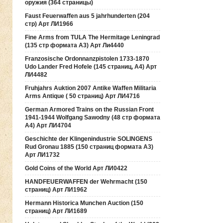
оружия (364 страницы)
Faust Feuerwaffen aus 5 jahrhunderten (204
стр) Арт ЛИ1966
Fine Arms from TULA The Hermitage Leningrad
(135 стр формата А3) Арт Ли4440
Franzosische Ordonnanzpistolen 1733-1870
Udo Lander Fred Hofele (145 страниц, А4) Арт
ЛИ4482
Fruhjahrs Auktion 2007 Antike Waffen Militaria
Arms Antique ( 50 страниц) Арт ЛИ4716
German Armored Trains on the Russian Front
1941-1944 Wolfgang Sawodny (48 стр формата
А4) Арт ЛИ4704
Geschichte der Klingenindustrie SOLINGENS
Rud Gronau 1885 (150 страниц формата А3)
Арт ЛИ1732
Gold Coins of the World Арт ЛИ0422
HANDFEUERWAFFEN der Wehrmacht (150
страниц) Арт ЛИ1962
Hermann Historica Munchen Auction (150
страниц) Арт ЛИ1689