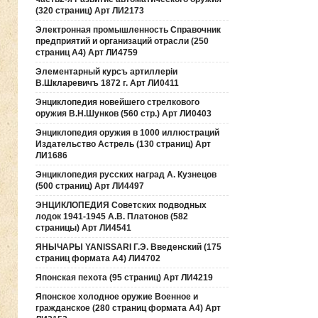
(320 страниц) Арт ЛИ2173
Электронная промышленность Справочник
предприятий и организаций отрасли (250
страниц А4) Арт ЛИ4759
Элементарный курсъ артиллерiи
В.Шкларевичъ 1872 г. Арт ЛИ0411
Энциклопедия новейшего стрелкового
оружия В.Н.Шунков (560 стр.) Арт ЛИ0403
Энциклопедия оружия в 1000 иллюстраций
Издательство Астрель (130 страниц) Арт
ЛИ1686
Энциклопедия русских наград А. Кузнецов
(500 страниц) Арт ЛИ4497
ЭНЦИКЛОПЕДИЯ Советских подводных
лодок 1941-1945 А.В. Платонов (582
страницы) Арт ЛИ4541
ЯНЫЧАРЫ YANISSARI Г.Э. Введенский (175
страниц формата А4) ЛИ4702
Японская пехота (95 страниц) Арт ЛИ4219
Японское холодное оружие Военное и
гражданское (280 страниц формата А4) Арт