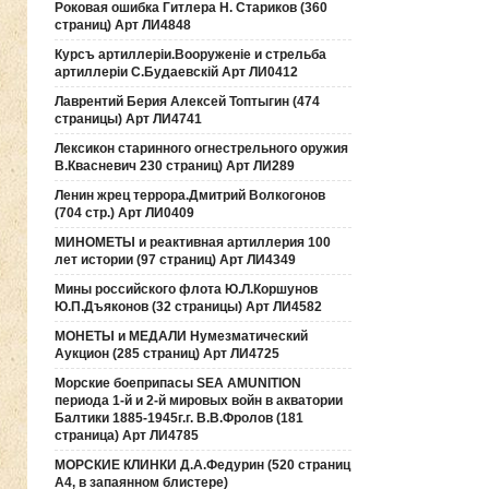
Роковая ошибка Гитлера Н. Стариков (360
страниц) Арт ЛИ4848
Курсъ артиллерiи.Вооруженiе и стрельба
артиллерiи С.Будаевскiй Арт ЛИ0412
Лаврентий Берия Алексей Топтыгин (474
страницы) Арт ЛИ4741
Лексикон старинного огнестрельного оружия
В.Квасневич 230 страниц) Арт ЛИ289
Ленин жрец террора.Дмитрий Волкогонов
(704 стр.) Арт ЛИ0409
МИНОМЕТЫ и реактивная артиллерия 100
лет истории (97 страниц) Арт ЛИ4349
Мины российского флота Ю.Л.Коршунов
Ю.П.Дъяконов (32 страницы) Арт ЛИ4582
МОНЕТЫ и МЕДАЛИ Нумезматический
Аукцион (285 страниц) Арт ЛИ4725
Морские боеприпасы SEA AMUNITION
периода 1-й и 2-й мировых войн в акватории
Балтики 1885-1945г.г. В.В.Фролов (181
страница) Арт ЛИ4785
МОРСКИЕ КЛИНКИ Д.А.Федурин (520 страниц
А4, в запаянном блистере)