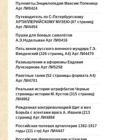
Пулемёты.Энциклопедия Максим Попенкер
Арт ЛИ0424
Путеводитель по С-Петербургскому
АРТИЛЛЕРИЙСКОМУ МУЗЕЮ (87 страниц)
Арт ЛИ4454
Пушки для боевых самолётов
А.Э.Нудельман Арт ЛИ0416
Пять веков русского военного мундира Г.Э.
Введенский (326 страниц, А4) Арт ЛИ4470
Размышления и афоризмы Евдокия
Лучезарнова Арт ЛИ5258
Ракетные танки (52 страницы формата А4)
Арт ЛИ4701
Реальная история штрафбатов Черные
страницы истории М. Кустов (315 страниц)
ЛИ4862
Рожденная контрреволюцией Щит и меч
Борьба с агентами врага А. Иванов (213
страниц) Арт ЛИ4868
Российская полевая артиллерия 1382-1917
годы (111 стр) Арт ЛИ4447
Российские Императорские и Царские