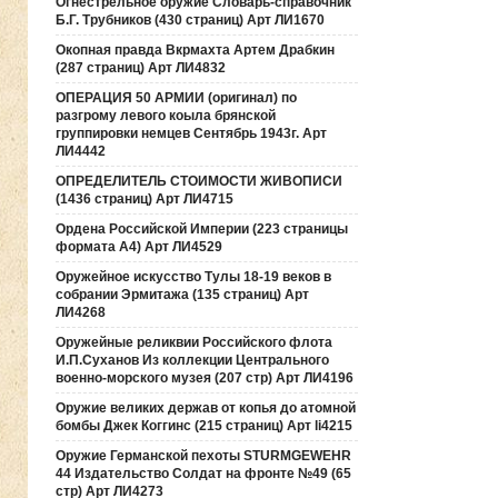
Огнестрельное оружие Словарь-справочник
Б.Г. Трубников (430 страниц) Арт ЛИ1670
Окопная правда Вкрмахта Артем Драбкин
(287 страниц) Арт ЛИ4832
ОПЕРАЦИЯ 50 АРМИИ (оригинал) по
разгрому левого коыла брянской
группировки немцев Сентябрь 1943г. Арт
ЛИ4442
ОПРЕДЕЛИТЕЛЬ СТОИМОСТИ ЖИВОПИСИ
(1436 страниц) Арт ЛИ4715
Ордена Российской Империи (223 страницы
формата А4) Арт ЛИ4529
Оружейное искусство Тулы 18-19 веков в
собрании Эрмитажа (135 страниц) Арт
ЛИ4268
Оружейные реликвии Российского флота
И.П.Суханов Из коллекции Центрального
военно-морского музея (207 стр) Арт ЛИ4196
Оружие великих держав от копья до атомной
бомбы Джек Коггинс (215 страниц) Арт li4215
Оружие Германской пехоты STURMGEWEHR
44 Издательство Солдат на фронте №49 (65
стр) Арт ЛИ4273