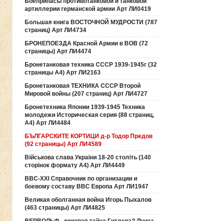
Боеприпасы противотанковой и танковой
артиллерии германской армии Арт ЛИ0419
Большая книга ВОСТОЧНОЙ МУДРОСТИ (787
страниц) Арт ЛИ4734
БРОНЕПОЕЗДА Красной Армии в ВОВ (72
страницы) Арт ЛИ4474
Бронетанковая техника СССР 1939-1945г (32
страницы А4) Арт ЛИ2163
Бронетанковая ТЕХНИКА СССР Второй
Мировой войны (207 страниц) Арт ЛИ4727
Бронетехника Японии 1939-1945 Техника
молодежи Историческая серия (88 страниц,
А4) Арт ЛИ4484
БЪЛГАРСКИТЕ КОРТИЦИ д-р Тодор Предов
(92 страницы) Арт ЛИ4589
Військова слава України 18-20 століть (140
сторінок формату А4) Арт ЛИ4449
ВВС-ХХI Справочник по организации и
боевому составу ВВС Европа Арт ЛИ1947
Великая оболганная война Игорь Пыхалов
(463 страницы) Арт ЛИ4825