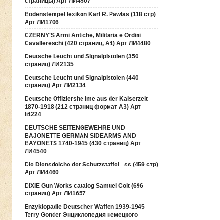
страницы) Арт ЛИ4507
Bodenstempel lexikon Karl R. Pawlas (118 cтр)
Арт ЛИ1706
CZERNY'S Armi Antiche, Militaria e Ordini
Cavallereschi (420 страниц, А4) Арт ЛИ4480
Deutsche Leucht und Signalpistolen (350
страниц) ЛИ2135
Deutsche Leucht und Signalpistolen (440
страниц) Арт ЛИ2134
Deutsche Offiziershe lme aus der Kaiserzeit
1870-1918 (212 страниц формат А3) Арт
li4224
DEUTSCHE SEITENGEWEHRE UND
BAJONETTE GERMAN SIDEARMS AND
BAYONETS 1740-1945 (430 страниц) Арт
ЛИ4540
Die Diensdolche der Schutzstaffel - ss (459 стр)
Арт ЛИ4460
DIXIE Gun Works catalog Samuel Colt (696
страниц) Арт ЛИ1657
Enzyklopadie Deutscher Waffen 1939-1945
Terry Gonder Энциклопедия немецкого