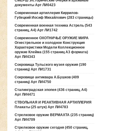
СМЕРШ .Исторические очерки и архивные
документы Арт ЛИ0423
Современная артиллерия Киррилов-
Губецкий Иосиф Михайлович (283 страницы)
Современная военная техника Астрель (543
страниц, А4) Арт ЛИ1742
Современное ОХОТНИЧЬЕ ОРУЖИЕ МИРА
Огнестрельное и холодное Конструкция
Характеристики Модели Коллекционное
оружие Клейма (155 страниц А3 формата)
Арт ЛИ4343
Сокровища Тульского музея оружия (190
cтраниц) Арт ЛИ1731
Сокровище антиквара А.Бушков (409
страниц) Арт ЛИ4750
Сталинградская эпопея (436 страниц, А4)
Арт ЛИ4471
СТВОЛЬНАЯ И РЕАКТИВНАЯ АРТИЛЛЕРИЯ
Плакаты (25 штук) Арт ЛИ4783
Стрелковое оружие ВЕРМАХТА (235 страниц)
Арт ЛИ4709
Стрелковое оружие сегодня (450 страниц,