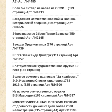
А3) Арт ЛИ4485
Если бы Гитлер не напал на СССР ... (599
страниц) Арт ЛИ4733
Загадочная Отечественная война Военно-
исторический сборник (319 страниц) Арт
ЛИ4826
Зброєзнавство Зброя Право Безпека (450
страниц) Арт ЛИ2145
Звезды Орденов мира (376 страниц) Арт
ЛИ4739
ЗЕЛО Олександр Дмитрук (311 страниц) Арт
ЛИ5257
Златоустовское художественное оружие 19
века (165 страниц)
Золотое оружие с надписью "За храбрость"
Э.Э. Исмаилов Списки кавалеров 1788-
1913г.г. (525 страниц) Арт ЛИ4500
Из истории отечественного оружия
В.В.Мавродин (163 страницы) Арт ЛИ4537
ИЛЛЮСТРИРОВАННАЯ ИСТОРИЯ ОРУЖИЯ
от древности до наших дней Более 2500
иллюстраций (335 страниц А4) Арт ЛИ2198