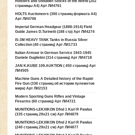
Holsters and Shoulder-Stocks of the World (202
страницы А4) Арт ЛИ4761
HOLTS Auctioneers (300 страниц формата А4)
Арт ЛИ4706
Imperial German Headgear (1888-1914) Field
Guide James D.Turinetti (188 cтр) Арт ЛИ4274
IS-3M HEAVY TANK Tanks in Russia Silver
Collection (40 страниц) Арт ЛИ1733
Italian Armour in German Service 1943-1945
Daniele Guglielmi (314 страниц) Арт ЛИ4718
JAN K.KUBE 109.AUKTION ( 450 страниц) Арт
ЛИ4505
Machine Guns A Detailed history of the Rapid-
Fire Gun (336 страниц об истории пулеметов
мира) Арт ЛИ2153
Modern Sporting Guns Rifles and Vintage
Firearms (60 страниц) Арт ЛИ4721
MUNITIONS-LEKXIKON Dfnd 1 Karl R Pawlas
(335 страниц 29х21 см) Арт ЛИ4879
MUNITIONS-LEKXIKON Dfnd 2 Karl R Pawlas
(240 страниц 29х21 см) Арт ЛИ4877