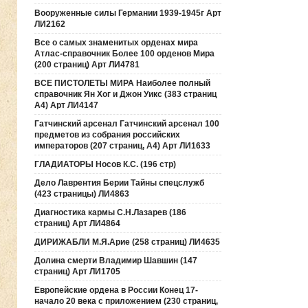
Вооруженные силы Германии 1939-1945г Арт
ЛИ2162
Все о самых знаменитых орденах мира
Атлас-справочник Более 100 орденов Мира
(200 страниц) Арт ЛИ4781
ВСЕ ПИСТОЛЕТЫ МИРА Наиболее полный
справочник Ян Хог и Джон Уикс (383 страниц
А4) Арт ЛИ4147
Гатчинский арсенал Гатчинский арсенал 100
предметов из собрания российских
императоров (207 страниц, А4) Арт ЛИ1633
ГЛАДИАТОРЫ Носов К.С. (196 стр)
Дело Лаврентия Берии Тайны спецслужб
(423 страницы) ЛИ4863
Диагностика кармы С.Н.Лазарев (186
страниц) Арт ЛИ4864
ДИРИЖАБЛИ М.Я.Арие (258 страниц) ЛИ4635
Долина смерти Владимир Шавшин (147
страниц) Арт ЛИ1705
Европейские ордена в России Конец 17-
начало 20 века с приложением (230 страниц,