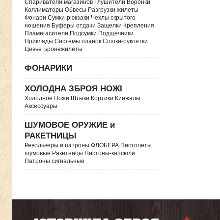
Спариватели магазинов Глушители Воронки
Коллиматоры Обвесы Разгрузки жилеты
Фонари Сумки-рюкзаки Чехлы скрытого
ношения Буферы отдачи Защелки Крепления
Пламегасители Подсумки Подщечники
Приклады Системы планок Сошки-рукоятки
Цевье Бронежилеты
ФОНАРИКИ
ХОЛОДНА ЗБРОЯ НОЖІ
Холодное Ножи Штыки Кортики Кинжалы
Аксессуары
ШУМОВОЕ ОРУЖИЕ и
РАКЕТНИЦЫ
Револьверы и патроны ФЛОБЕРА Пистолеты
шумовые Ракетницы Пистоны-капсюли
Патроны сигнальные