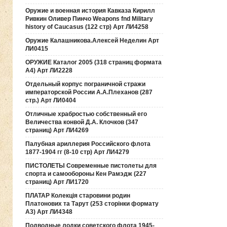
Оружие и военная история Кавказа Кирилл
Ривкин Оливер Пинчо Weapons fnd Military
history of Caucasus (122 стр) Арт ЛИ4258
Оружие Калашникова.Алексей Неделин Арт
ЛИ0415
ОРУЖИЕ Каталог 2005 (318 страниц формата
А4) Арт ЛИ2228
Отдельный корпус пограничной стражи
императорской России А.А.Плеханов (287
стр.) Арт ЛИ0404
Отличные храбростью собственный его
Величества конвой Д.А. Клочков (347
страниц) Арт ЛИ4269
Палубная ариллерия Российского флота
1877-1904 гг (8-10 стр) Арт ЛИ4279
ПИСТОЛЕТЫ Современные пистолеты для
спорта и самообороны Кен Рамэдж (227
страниц) Арт ЛИ1720
ПЛАТАР Колекція старовини родин
Платонових та Тарут (253 сторінки формату
А3) Арт ЛИ4348
Подводные лодки советского флота 1945-