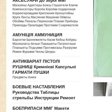
АКСЕСУАРИ до зброї ммг
Магазины Адаптеры Боксы Глушители Ключи
Компенсаторы Короба Коробки подарочная
Корректировщики Крепления Кронштейны
Круги Ленты Масленки Машинки Обвесы
Обоймы Пеналы Переноски Планки Приборы
Приклады Прокладки Протяжки Снаряжатели
АМУНІЦІЯ АММУНИЦИЯ
Барсетки Бронежилеты Каски Кейсы Кобуры
Маскхалаты белые Парашюты Патронташи
Планшеты Подсумки Противогазы Разгрузки
Ремни Фуражки Чехлы Шнуры
АНТИКВАРІАТ ПІСТОЛІ
РУШНИЦІ Кремнієві Капсульні
ГАРМАТИ ПУШКИ
Предметы Книги
БОЕВЫЕ НАСТАВЛЕНИЯ
Руководства Таблицы
стрельбы Инструкции Ремонт
БОЕПРИПАСИ ММГ Макети