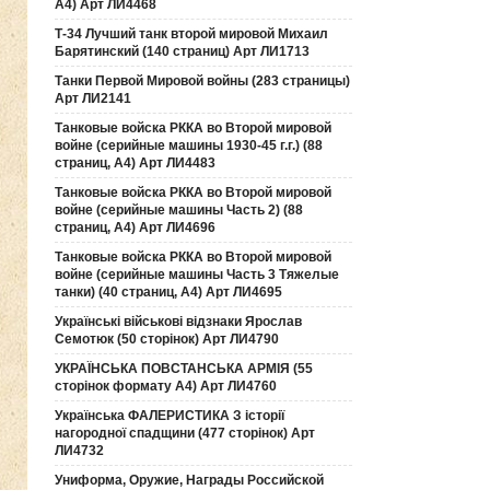
А4) Арт ЛИ4468
Т-34 Лучший танк второй мировой Михаил
Барятинский (140 страниц) Арт ЛИ1713
Танки Первой Мировой войны (283 страницы)
Арт ЛИ2141
Танковые войска РККА во Второй мировой
войне (серийные машины 1930-45 г.г.) (88
страниц, А4) Арт ЛИ4483
Танковые войска РККА во Второй мировой
войне (серийные машины Часть 2) (88
страниц, А4) Арт ЛИ4696
Танковые войска РККА во Второй мировой
войне (серийные машины Часть 3 Тяжелые
танки) (40 страниц, А4) Арт ЛИ4695
Українські військові відзнаки Ярослав
Семотюк (50 сторінок) Арт ЛИ4790
УКРАЇНСЬКА ПОВСТАНСЬКА АРМІЯ (55
сторінок формату А4) Арт ЛИ4760
Українська ФАЛЕРИСТИКА З історії
нагородної спадщини (477 сторінок) Арт
ЛИ4732
Униформа, Оружие, Награды Российской