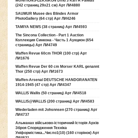
MUNITIONS-LEKXIKON Dfnd 3 Karl R Pawlas
(242 страниц 29х21 см) Арт ЛИ4880
SAUMUR Musee des Blindes Armor
PhotoGallery (64 стр) Арт ЛИ4246
TAMIYA NEWS (38 страниц) Арт ЛИ4593
The Sincona Collection - Part 1 Auction
Коллекция Синкона - Часть 1 Аукцион (654
страницы) Арт ЛИ4749
Waffen Revue 60cm THOR (100 стр) Арт
ЛИ1676
Waffen Revue Der 60 cm Morser KARL genannt
Thor (250 стр) Арт ЛИ1673
Waffen-Arsenal DEUTSCHE HANDGRANATEN
1914-1945 (47 стр) Арт ЛИ4347
WALLIS Wallis (50 страниц) Арт ЛИ4518
WALLIS@WALLIS (200 страниц) Арт ЛИ4583
Wiederladen mit Johsnnsen (270 страниц) Арт
ЛИ4737
Альманах військово-історичний Історія Архів
Зброя Спорядження Техніка
Уніформістика...Число1(10) (160 сторінок) Арт
ЛИ4631