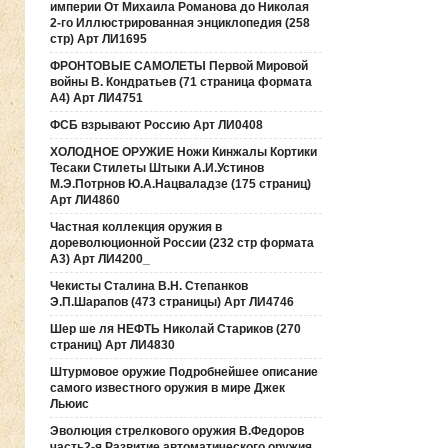
империи От Михаила Романова до Николая
2-го Иллюстрированная энциклопедия (258
стр) Арт ЛИ1695
ФРОНТОВЫЕ САМОЛЕТЫ Первой Мировой
войны В. Кондратьев (71 страница формата
А4) Арт ЛИ4751
ФСБ взрывают Россию Арт ЛИ0408
ХОЛОДНОЕ ОРУЖИЕ Ножи Кинжалы Кортики
Тесаки Стилеты Штыки А.И.Устинов
М.Э.Потрнов Ю.А.Нацваладзе (175 страниц)
Арт ЛИ4860
Частная коллекция оружия в
дореволюционной России (232 стр формата
А3) Арт ЛИ4200_
Чекисты Сталина В.Н. Степанков
Э.П.Шарапов (473 страницы) Арт ЛИ4746
Шер ше ля НЕФТЬ Николай Стариков (270
страниц) Арт ЛИ4830
Штурмовое оружие Подробнейшее описание
самого известного оружия в мире Джек
Льюис
Эволюция стрелкового оружия В.Федоров
часть2-я Развитие автоматического оружия