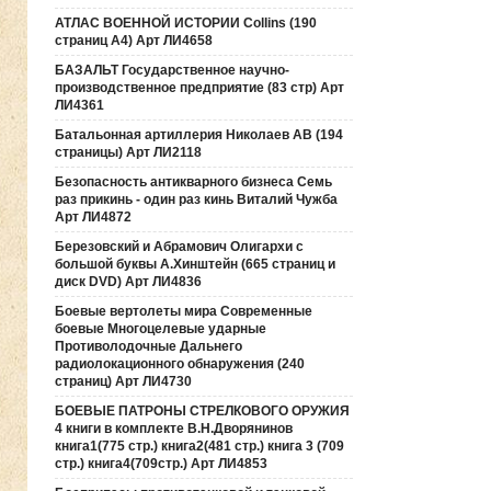
АТЛАС ВОЕННОЙ ИСТОРИИ Collins (190
страниц А4) Арт ЛИ4658
БАЗАЛЬТ Государственное научно-
производственное предприятие (83 стр) Арт
ЛИ4361
Батальонная артиллерия Николаев АВ (194
страницы) Арт ЛИ2118
Безопасность антикварного бизнеса Семь
раз прикинь - один раз кинь Виталий Чужба
Арт ЛИ4872
Березовский и Абрамович Олигархи с
большой буквы А.Хинштейн (665 страниц и
диск DVD) Арт ЛИ4836
Боевые вертолеты мира Современные
боевые Многоцелевые ударные
Противолодочные Дальнего
радиолокационного обнаружения (240
страниц) Арт ЛИ4730
БОЕВЫЕ ПАТРОНЫ СТРЕЛКОВОГО ОРУЖИЯ
4 книги в комплекте В.Н.Дворянинов
книга1(775 стр.) книга2(481 стр.) книга 3 (709
стр.) книга4(709стр.) Арт ЛИ4853