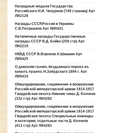
Наградные медали Государства
Российского Н.И. Чепурнов (749 страниц) Арт
ЛИ2128
Награды СССР,России и Украины
С.В.Потрашков Арт ЛИ0421
Нетипичные награды Государственные
награды СССР В.Д. Бойко (259 стр) Арт
ЛИ2219
НКВД СССР В.Воронов А.Шишкин Арт
ЛИ0425
О давленiи газовъ бездымнаго пороха въ
каналъ пушекъ Н.Забудскаго 1894 г. Арт
ЛИ0410
Обмундирование, снаряжение и вооружение
Российской императорской армии 1914-1917
Гвардейская пехота Нижние чины Д. Клочков
(332 стр) Арт ЛИ4282
Обмундирование, снаряжение и вооружение
Российской императорской армии 1914-1917
Гвардейская пехота Специальные команды
и категории, отдельные части Д. Клочков
(413 стр) Арт ЛИ4281