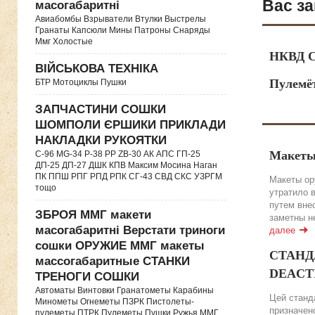
Вас за
масогабаритні
Авиабомбы Взрыватели Втулки Выстрелы
Гранаты Капсюли Мины Патроны Снаряды
Ммг Холостые
НКВД С
ВІЙСЬКОВА ТЕХНІКА
Пулемё
БТР Мотоциклы Пушки
ЗАПЧАСТИНИ СОШКИ
ШОМПОЛИ ЄРШИКИ ПРИКЛАДИ
НАКЛАДКИ РУКОЯТКИ
Макеты
C-96 MG-34 P-38 PP ZB-30 АК АПС ГП-25
ДП-25 ДП-27 ДШК КПВ Максим Мосина Наган
ПК ППШ РПГ РПД РПК СГ-43 СВД CКС УЗРГМ
Макеты ор
тощо
утратило 
путем вне
ЗБРОЯ ММГ макети
заметны н
масогабаритні Верстати триноги
далее
сошки ОРУЖИЕ ММГ макеты
СТАНДА
массогабаритные СТАНКИ
DEACTIV
ТРЕНОГИ СОШКИ
Автоматы Винтовки Гранатометы Карабины
Цей станда
Минометы Огнеметы ПЗРК Пистолеты-
призначено
пулеметы ПТРК Пулеметы Пушки Ружья ММГ