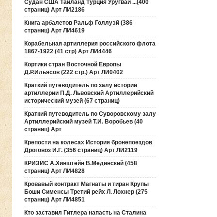
Судан США Таиланд Турция Уругвай ...(400
страниц) Арт ЛИ2186
Книга арбалетов Ральф Голлуэй (386
страниц) Арт ЛИ4619
Корабельная артиллерия российского флота
1867-1922 (41 стр) Арт ЛИ4446
Кортики стран Восточной Европы
Д.Р.Ильясов (222 стр.) Арт ЛИ0402
Краткий путеводитель по залу истории
артиллерии П.Д. Львовский Артиллерийский
исторический музей (67 страниц)
Краткий путеводитель по Суворовскому залу
Артиллерийский музей Т.И. Воробьев (40
страниц) Арт
Крепости на колесах История бронепоездов
Дроговоз И.Г. (356 страниц) Арт ЛИ2119
КРИЗИС А.Хинштейн В.Мединский (458
страниц) Арт ЛИ4828
Кровавый контракт Магнаты и тиран Крупы
Боши Сименсы Третий рейх Л. Лохнер (275
страниц) Арт ЛИ4851
Кто заставил Гитлера напасть на Сталина