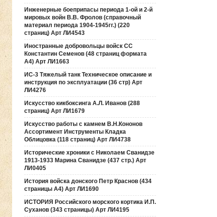
Инженерные боеприпасы периода 1-ой и 2-й
мировых войн В.В. Фролов (справочный
материал периода 1904-1945гг.) (220
страниц) Арт ЛИ4543
Иностранные добровольцы войск СС
Константин Семенов (48 страниц формата
А4) Арт ЛИ1663
ИС-3 Тяжелый танк Техническое описание и
инструкция по эксплуатации (36 стр) Арт
ЛИ4276
Искусство кикбоксинга А.Л. Иванов (288
страниц) Арт ЛИ1679
Искусство работы с камнем В.Н.Кононов
Ассортимент Инструменты Кладка
Облицовка (118 страниц) Арт ЛИ4738
Исторические хроники с Николаем Сванидзе
1913-1933 Марина Сванидзе (437 стр.) Арт
ЛИ0405
История войска донского Петр Краснов (434
страницы А4) Арт ЛИ1690
ИСТОРИЯ Российского морского кортика И.П.
Суханов (343 страницы) Арт ЛИ4195