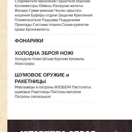
Спариватели магазинов Глушители Воронки
Коллиматоры Обвесы Разгрузки жилеты
Фонари Сумки-рюкзаки Чехлы скрытого
ношения Буферы отдачи Защелки Крепления
Пламегасители Подсумки Подщечники
Приклады Системы планок Сошки-рукоятки
Цевье Бронежилеты
ФОНАРИКИ
ХОЛОДНА ЗБРОЯ НОЖІ
Холодное Ножи Штыки Кортики Кинжалы
Аксессуары
ШУМОВОЕ ОРУЖИЕ и
РАКЕТНИЦЫ
Револьверы и патроны ФЛОБЕРА Пистолеты
шумовые Ракетницы Пистоны-капсюли
Патроны сигнальные