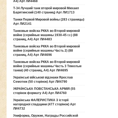
А4) Арт ЛИ4468
Т-34 Лучший танк второй мировой Михаил
Барятинский (140 страниц) Арт ЛИ1713
Танки Первой Мировой войны (283 страницы)
Арт ЛИ2141
Танковые войска РККА во Второй мировой
войне (серийные машины 1930-45 г.г.) (88
страниц, А4) Арт ЛИ4483
Танковые войска РККА во Второй мировой
войне (серийные машины Часть 2) (88
страниц, А4) Арт ЛИ4696
Танковые войска РККА во Второй мировой
войне (серийные машины Часть 3 Тяжелые
танки) (40 страниц, А4) Арт ЛИ4695
Українські військові відзнаки Ярослав
Семотюк (50 сторінок) Арт ЛИ4790
УКРАЇНСЬКА ПОВСТАНСЬКА АРМІЯ (55
сторінок формату А4) Арт ЛИ4760
Українська ФАЛЕРИСТИКА З історії
нагородної спадщини (477 сторінок) Арт
ЛИ4732
Униформа, Оружие, Награды Российской