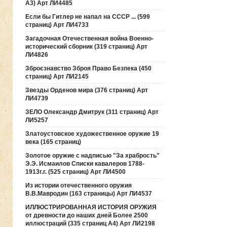
А3) Арт ЛИ4485
Если бы Гитлер не напал на СССР ... (599
страниц) Арт ЛИ4733
Загадочная Отечественная война Военно-
исторический сборник (319 страниц) Арт
ЛИ4826
Зброєзнавство Зброя Право Безпека (450
страниц) Арт ЛИ2145
Звезды Орденов мира (376 страниц) Арт
ЛИ4739
ЗЕЛО Олександр Дмитрук (311 страниц) Арт
ЛИ5257
Златоустовское художественное оружие 19
века (165 страниц)
Золотое оружие с надписью "За храбрость"
Э.Э. Исмаилов Списки кавалеров 1788-
1913г.г. (525 страниц) Арт ЛИ4500
Из истории отечественного оружия
В.В.Мавродин (163 страницы) Арт ЛИ4537
ИЛЛЮСТРИРОВАННАЯ ИСТОРИЯ ОРУЖИЯ
от древности до наших дней Более 2500
иллюстраций (335 страниц А4) Арт ЛИ2198