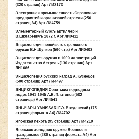
(320 страниц) Арт ЛИ2173
Электронная промышленность Справочник
предприятий и организаций отрасли (250
страниц А4) Арт ЛИ4759
Элементарный курсъ артиллерiи
В.Шкларевичъ 1872 г. Арт ЛИ0411
Энциклопедия новейшего стрелкового
оружия В.Н.Шунков (560 стр.) Арт ЛИ0403
Энциклопедия оружия в 1000 иллюстраций
Издательство Астрель (130 страниц) Арт
ЛИ1686
Энциклопедия русских наград А. Кузнецов
(500 страниц) Арт ЛИ4497
ЭНЦИКЛОПЕДИЯ Советских подводных
лодок 1941-1945 А.В. Платонов (582
страницы) Арт ЛИ4541
ЯНЫЧАРЫ YANISSARI Г.Э. Введенский (175
страниц формата А4) ЛИ4702
Японская пехота (95 страниц) Арт ЛИ4219
Японское холодное оружие Военное и
гражданское (280 страниц формата А4) Арт