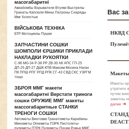
масогабаритні
Авиабомбы Взрыватели Втулки Выстрелы
Вас за
Гранаты Капсюли Мины Патроны Снаряды
Ммг Холостые
ВІЙСЬКОВА ТЕХНІКА
НКВД С
БТР Мотоциклы Пушки
Пулемё
ЗАПЧАСТИНИ СОШКИ
ШОМПОЛИ ЄРШИКИ ПРИКЛАДИ
НАКЛАДКИ РУКОЯТКИ
C-96 MG-34 P-38 PP ZB-30 АК АПС ГП-25
ДП-25 ДП-27 ДШК КПВ Максим Мосина Наган
ПК ППШ РПГ РПД РПК СГ-43 СВД CКС УЗРГМ
Макеты
тощо
Макеты ор
ЗБРОЯ ММГ макети
утратило 
масогабаритні Верстати триноги
путем вне
заметны н
сошки ОРУЖИЕ ММГ макеты
далее
массогабаритные СТАНКИ
ТРЕНОГИ СОШКИ
СТАНДА
Автоматы Винтовки Гранатометы Карабины
DEACTIV
Минометы Огнеметы ПЗРК Пистолеты-
пулеметы ПТРК Пулеметы Пушки Ружья ММГ