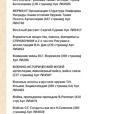
ВЕРВОЛЬФ - роковая тайна Гитлера? Луиза
Белозерова (136 страниц) Арт ЛИ4585
ВЕРМАХТ Организация Структура Униформа
Награды Знаки отличия Оружие Танки
Пехота Артиллерия (447 страниц) Арт
ЛИ4740
Весёлый рассвет Сергей Сурнин Арт ЛИ0417
Взравчатые вещества, пороха, боеприпасы
СПРАВОЧНИК в 2-х частях Рисунки и
иллюстрации В.Н. Дик (230 страниц) Арт
ЛИ4852
Внимание мины Ю.Г. Веремеев (300 страниц)
Арт ЛИ286
ВОЕННО-ИСТОРИЧЕСКИЙ МУЗЕЙ
артиллерии, инженерный войск, войск связи
(237 страниц) Арт ЛИ4587
Военные агенты и русское оружие Т.Н.
Ильина Энциклопедия (380 страниц А4) Арт
ЛИ4465
Война, пропадиона пропадом В.Раппорт (410
стр) Арт ЛИ4875
Войска СС Солдаты как все К.Семенов (380
страниц) Арт ЛИ4838