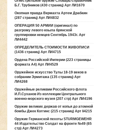
Огнестрельное оружие Словарь-справочник
Б.Г. Трубников (430 страниц) Арт ЛИ1670
Окопная правда Вкрмахта Артем Драбкин
(287 страниц) Арт ЛИ4832
ОПЕРАЦИЯ 50 АРМИИ (оригинал) по
разгрому левого коыла брянской
группировки немцев Сентябрь 1943г. Арт
ЛИ4442
ОПРЕДЕЛИТЕЛЬ СТОИМОСТИ ЖИВОПИСИ
(1436 страниц) Арт ЛИ4715
Ордена Российской Империи (223 страницы
формата А4) Арт ЛИ4529
Оружейное искусство Тулы 18-19 веков в
собрании Эрмитажа (135 страниц) Арт
ЛИ4268
Оружейные реликвии Российского флота
И.П.Суханов Из коллекции Центрального
военно-морского музея (207 стр) Арт ЛИ4196
Оружие великих держав от копья до атомной
бомбы Джек Коггинс (215 страниц) Арт li4215
Оружие Германской пехоты STURMGEWEHR
44 Издательство Солдат на фронте №49 (65
стр) Арт ЛИ4273