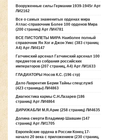
Вооруженные силы Германии 1939-1945г Арт
ЛИ2162
Все о самых знаменитых орденах мира
Атлас-справочник Более 100 орденов Мира
(200 страниц) Арт ЛИ4781
ВСЕ ПИСТОЛЕТЫ МИРА Наиболее полный
справочник Ян Хог и Джон Уикс (383 страниц
А4) Арт ЛИ4147
Гатчинский арсенал Гатчинский арсенал 100
предметов из собрания российских
императоров (207 страниц, А4) Арт ЛИ1633
ГЛАДИАТОРЫ Носов К.С. (196 стр)
Дело Лаврентия Берии Тайны спецслужб
(423 страницы) ЛИ4863
Диагностика кармы С.Н.Лазарев (186
страниц) Арт ЛИ4864
ДИРИЖАБЛИ М.Я.Арие (258 страниц) ЛИ4635
Долина смерти Владимир Шавшин (147
страниц) Арт ЛИ1705
Европейские ордена в России Конец 17-
начало 20 века с приложением (230 страниц,