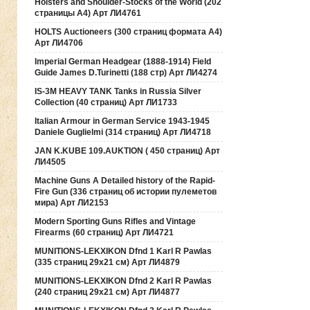
Holsters and Shoulder-Stocks of the World (202
страницы А4) Арт ЛИ4761
HOLTS Auctioneers (300 страниц формата А4)
Арт ЛИ4706
Imperial German Headgear (1888-1914) Field
Guide James D.Turinetti (188 cтр) Арт ЛИ4274
IS-3M HEAVY TANK Tanks in Russia Silver
Collection (40 страниц) Арт ЛИ1733
Italian Armour in German Service 1943-1945
Daniele Guglielmi (314 страниц) Арт ЛИ4718
JAN K.KUBE 109.AUKTION ( 450 страниц) Арт
ЛИ4505
Machine Guns A Detailed history of the Rapid-
Fire Gun (336 страниц об истории пулеметов
мира) Арт ЛИ2153
Modern Sporting Guns Rifles and Vintage
Firearms (60 страниц) Арт ЛИ4721
MUNITIONS-LEKXIKON Dfnd 1 Karl R Pawlas
(335 страниц 29х21 см) Арт ЛИ4879
MUNITIONS-LEKXIKON Dfnd 2 Karl R Pawlas
(240 страниц 29х21 см) Арт ЛИ4877