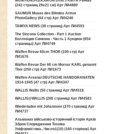
MUNITIONS-LEKXIKON Dfnd 3 Karl R Pawlas
(242 страниц 29х21 см) Арт ЛИ4880
SAUMUR Musee des Blindes Armor
PhotoGallery (64 стр) Арт ЛИ4246
TAMIYA NEWS (38 страниц) Арт ЛИ4593
The Sincona Collection - Part 1 Auction
Коллекция Синкона - Часть 1 Аукцион (654
страницы) Арт ЛИ4749
Waffen Revue 60cm THOR (100 стр) Арт
ЛИ1676
Waffen Revue Der 60 cm Morser KARL genannt
Thor (250 стр) Арт ЛИ1673
Waffen-Arsenal DEUTSCHE HANDGRANATEN
1914-1945 (47 стр) Арт ЛИ4347
WALLIS Wallis (50 страниц) Арт ЛИ4518
WALLIS@WALLIS (200 страниц) Арт ЛИ4583
Wiederladen mit Johsnnsen (270 страниц) Арт
ЛИ4737
Альманах військово-історичний Історія Архів
Зброя Спорядження Техніка
Уніформістика...Число1(10) (160 сторінок) Арт
ЛИ4631