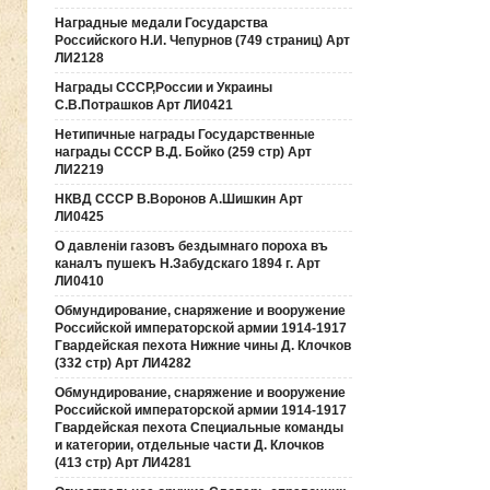
Наградные медали Государства
Российского Н.И. Чепурнов (749 страниц) Арт
ЛИ2128
Награды СССР,России и Украины
С.В.Потрашков Арт ЛИ0421
Нетипичные награды Государственные
награды СССР В.Д. Бойко (259 стр) Арт
ЛИ2219
НКВД СССР В.Воронов А.Шишкин Арт
ЛИ0425
О давленiи газовъ бездымнаго пороха въ
каналъ пушекъ Н.Забудскаго 1894 г. Арт
ЛИ0410
Обмундирование, снаряжение и вооружение
Российской императорской армии 1914-1917
Гвардейская пехота Нижние чины Д. Клочков
(332 стр) Арт ЛИ4282
Обмундирование, снаряжение и вооружение
Российской императорской армии 1914-1917
Гвардейская пехота Специальные команды
и категории, отдельные части Д. Клочков
(413 стр) Арт ЛИ4281