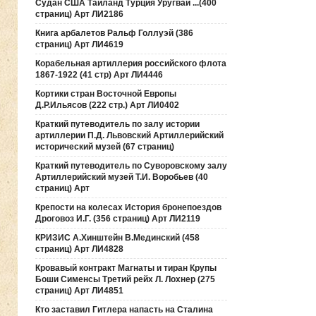
Судан США Таиланд Турция Уругвай ...(400
страниц) Арт ЛИ2186
Книга арбалетов Ральф Голлуэй (386
страниц) Арт ЛИ4619
Корабельная артиллерия российского флота
1867-1922 (41 стр) Арт ЛИ4446
Кортики стран Восточной Европы
Д.Р.Ильясов (222 стр.) Арт ЛИ0402
Краткий путеводитель по залу истории
артиллерии П.Д. Львовский Артиллерийский
исторический музей (67 страниц)
Краткий путеводитель по Суворовскому залу
Артиллерийский музей Т.И. Воробьев (40
страниц) Арт
Крепости на колесах История бронепоездов
Дроговоз И.Г. (356 страниц) Арт ЛИ2119
КРИЗИС А.Хинштейн В.Мединский (458
страниц) Арт ЛИ4828
Кровавый контракт Магнаты и тиран Крупы
Боши Сименсы Третий рейх Л. Лохнер (275
страниц) Арт ЛИ4851
Кто заставил Гитлера напасть на Сталина