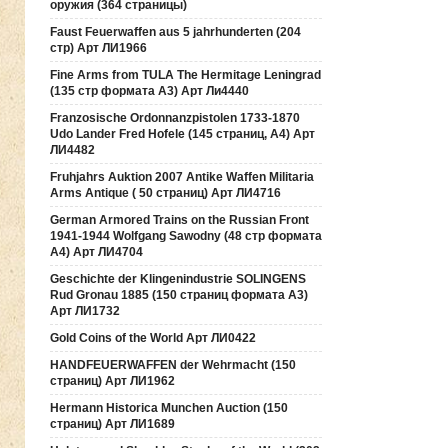
оружия (364 страницы)
Faust Feuerwaffen aus 5 jahrhunderten (204
стр) Арт ЛИ1966
Fine Arms from TULA The Hermitage Leningrad
(135 стр формата А3) Арт Ли4440
Franzosische Ordonnanzpistolen 1733-1870
Udo Lander Fred Hofele (145 страниц, А4) Арт
ЛИ4482
Fruhjahrs Auktion 2007 Antike Waffen Militaria
Arms Antique ( 50 страниц) Арт ЛИ4716
German Armored Trains on the Russian Front
1941-1944 Wolfgang Sawodny (48 стр формата
А4) Арт ЛИ4704
Geschichte der Klingenindustrie SOLINGENS
Rud Gronau 1885 (150 страниц формата А3)
Арт ЛИ1732
Gold Coins of the World Арт ЛИ0422
HANDFEUERWAFFEN der Wehrmacht (150
страниц) Арт ЛИ1962
Hermann Historica Munchen Auction (150
страниц) Арт ЛИ1689