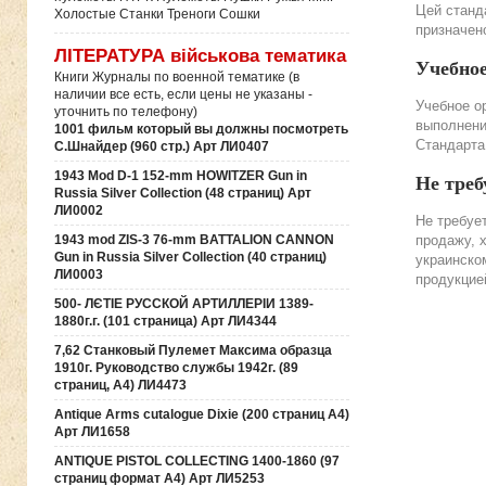
Цей станда
Холостые Станки Треноги Сошки
призначено
ЛІТЕРАТУРА військова тематика
Учебно
Книги Журналы по военной тематике (в
наличии все есть, если цены не указаны -
Учебное о
уточнить по телефону)
выполнени
1001 фильм который вы должны посмотреть
Стандарта
С.Шнайдер (960 стр.) Арт ЛИ0407
1943 Mod D-1 152-mm HOWITZER Gun in
Не треб
Russia Silver Collection (48 страниц) Арт
ЛИ0002
Не требуе
1943 mod ZIS-3 76-mm BATTALION CANNON
продажу, 
Gun in Russia Silver Collection (40 страниц)
украинско
ЛИ0003
продукцие
500- ЛЄТІЕ РУССКОЙ АРТИЛЛЕРІИ 1389-
1880г.г. (101 страница) Арт ЛИ4344
7,62 Станковый Пулемет Максима образца
1910г. Руководство службы 1942г. (89
страниц, А4) ЛИ4473
Antique Arms cutalogue Dixie (200 страниц А4)
Арт ЛИ1658
ANTIQUE PISTOL COLLECTING 1400-1860 (97
страниц формат А4) Арт ЛИ5253