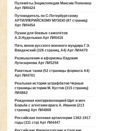
Пулемёты.Энциклопедия Максим Попенкер
Арт ЛИ0424
Путеводитель по С-Петербургскому
АРТИЛЛЕРИЙСКОМУ МУЗЕЮ (87 страниц)
Арт ЛИ4454
Пушки для боевых самолётов
А.Э.Нудельман Арт ЛИ0416
Пять веков русского военного мундира Г.Э.
Введенский (326 страниц, А4) Арт ЛИ4470
Размышления и афоризмы Евдокия
Лучезарнова Арт ЛИ5258
Ракетные танки (52 страницы формата А4)
Арт ЛИ4701
Реальная история штрафбатов Черные
страницы истории М. Кустов (315 страниц)
ЛИ4862
Рожденная контрреволюцией Щит и меч
Борьба с агентами врага А. Иванов (213
страниц) Арт ЛИ4868
Российская полевая артиллерия 1382-1917
годы (111 стр) Арт ЛИ4447
Российские Императорские и Царские