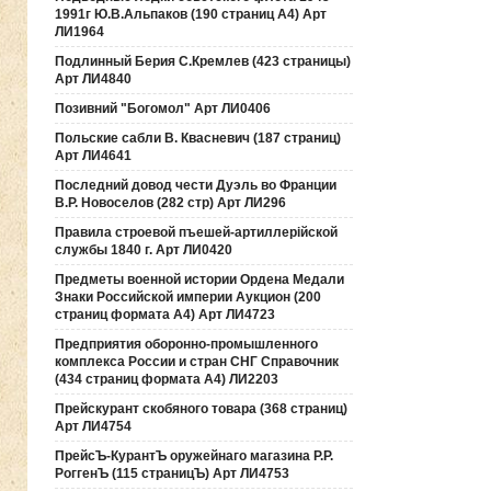
1991г Ю.В.Альпаков (190 страниц А4) Арт
ЛИ1964
Подлинный Берия С.Кремлев (423 страницы)
Арт ЛИ4840
Позивний "Богомол" Арт ЛИ0406
Польские сабли В. Квасневич (187 страниц)
Арт ЛИ4641
Последний довод чести Дуэль во Франции
В.Р. Новоселов (282 стр) Арт ЛИ296
Правила строевой пъешей-артиллерiйской
службы 1840 г. Арт ЛИ0420
Предметы военной истории Ордена Медали
Знаки Российской империи Аукцион (200
страниц формата А4) Арт ЛИ4723
Предприятия оборонно-промышленного
комплекса России и стран СНГ Справочник
(434 страниц формата А4) ЛИ2203
Прейскурант скобяного товара (368 страниц)
Арт ЛИ4754
ПрейсЪ-КурантЪ оружейнаго магазина Р.Р.
РоггенЪ (115 страницЪ) Арт ЛИ4753