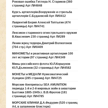
Роковая ошибка Гитлера Н. Стариков (360
страниц) Арт ЛИ4848
Курсъ артиллерiи.Вооруженiе и стрельба
артиллерiи С.Будаевскiй Арт ЛИ0412
Лаврентий Берия Алексей Топтыгин (474
страницы) Арт ЛИ4741
Лексикон старинного огнестрельного оружия
В.Квасневич 230 страниц) Арт ЛИ289
Ленин жрец террора.Дмитрий Волкогонов
(704 стр.) Арт ЛИ0409
МИНОМЕТЫ и реактивная артиллерия 100
лет истории (97 страниц) Арт ЛИ4349
Мины российского флота Ю.Л.Коршунов
Ю.П.Дъяконов (32 страницы) Арт ЛИ4582
МОНЕТЫ и МЕДАЛИ Нумезматический
Аукцион (285 страниц) Арт ЛИ4725
Морские боеприпасы SEA AMUNITION
периода 1-й и 2-й мировых войн в акватории
Балтики 1885-1945г.г. В.В.Фролов (181
страница) Арт ЛИ4785
МОРСКИЕ КЛИНКИ Д.А.Федурин (520 страниц
А4, в запаянном блистере)