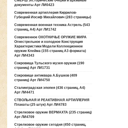
СМЕРШ .Исторические очерки и архивные
документы Арт ЛИ0423
Современная артиллерия Киррилов-
Губецкий Иосиф Михайлович (283 страницы)
Современная военная техника Астрель (543
страниц, А4) Арт ЛИ1742
Современное ОХОТНИЧЬЕ ОРУЖИЕ МИРА
Огнестрельное и холодное Конструкция
Характеристики Модели Коллекционное
оружие Клейма (155 страниц А3 формата)
Арт ЛИ4343
Сокровища Тульского музея оружия (190
cтраниц) Арт ЛИ1731
Сокровище антиквара А.Бушков (409
страниц) Арт ЛИ4750
Сталинградская эпопея (436 страниц, А4)
Арт ЛИ4471
СТВОЛЬНАЯ И РЕАКТИВНАЯ АРТИЛЛЕРИЯ
Плакаты (25 штук) Арт ЛИ4783
Стрелковое оружие ВЕРМАХТА (235 страниц)
Арт ЛИ4709
Стрелковое оружие сегодня (450 страниц,