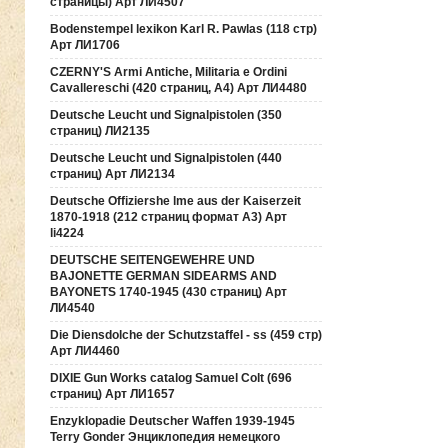
страницы) Арт ЛИ4507
Bodenstempel lexikon Karl R. Pawlas (118 cтр)
Арт ЛИ1706
CZERNY'S Armi Antiche, Militaria e Ordini
Cavallereschi (420 страниц, А4) Арт ЛИ4480
Deutsche Leucht und Signalpistolen (350
страниц) ЛИ2135
Deutsche Leucht und Signalpistolen (440
страниц) Арт ЛИ2134
Deutsche Offiziershe lme aus der Kaiserzeit
1870-1918 (212 страниц формат А3) Арт
li4224
DEUTSCHE SEITENGEWEHRE UND
BAJONETTE GERMAN SIDEARMS AND
BAYONETS 1740-1945 (430 страниц) Арт
ЛИ4540
Die Diensdolche der Schutzstaffel - ss (459 стр)
Арт ЛИ4460
DIXIE Gun Works catalog Samuel Colt (696
страниц) Арт ЛИ1657
Enzyklopadie Deutscher Waffen 1939-1945
Terry Gonder Энциклопедия немецкого