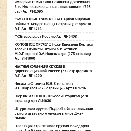
империи От Михаила Романова до Николая
2-го Иллюстрированная энциклопедия (258
стр) Арт ЛИ1695
ФРОНТОВЫЕ САМОЛЕТЫ Первой Мировой
войны В. Кондратьев (71 страница формата
А4) Арт ЛИ4751
ФСБ взрывают Россию Арт ЛИ0408
ХОЛОДНОЕ ОРУЖИЕ Ножи Кинжалы Кортики
Тесаки Стилеты Штыки А.И.Устинов
М.Э.Потрнов Ю.А.Нацваладзе (175 страниц)
Арт ЛИ4860
Частная коллекция оружия в
дореволюционной России (232 стр формата
А3) Арт ЛИ4200_
Чекисты Сталина В.Н. Степанков
Э.П.Шарапов (473 страницы) Арт ЛИ4746
Шер ше ля НЕФТЬ Николай Стариков (270
страниц) Арт ЛИ4830
Штурмовое оружие Подробнейшее описание
самого известного оружия в мире Джек
Льюис
Эволюция стрелкового оружия В.Федоров
часть2-я Развитие автоматического оружия