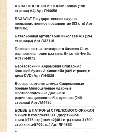
АТЛАС ВОЕННОЙ ИСТОРИИ Collins (190
страниц А4) Арт ЛИ4658
БАЗАЛЬТ Государственное научно-
производственное предприятие (83 стр) Арт
ЛИ4361
Батальонная артиллерия Николаев АВ (194
страницы) Арт ЛИ2118
Безопасность антикварного бизнеса Семь
раз прикинь - один раз кинь Виталий Чужба
Арт ЛИ4872
Березовский и Абрамович Олигархи с
большой буквы А.Хинштейн (665 страниц и
диск DVD) Арт ЛИ4836
Боевые вертолеты мира Современные
боевые Многоцелевые ударные
Противолодочные Дальнего
радиолокационного обнаружения (240
страниц) Арт ЛИ4730
БОЕВЫЕ ПАТРОНЫ СТРЕЛКОВОГО ОРУЖИЯ
4 книги в комплекте В.Н.Дворянинов
книга1(775 стр.) книга2(481 стр.) книга 3 (709
стр.) книга4(709стр.) Арт ЛИ4853