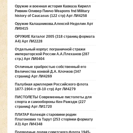
Оружие и военная история Кавказа Кирилл
Ривкин Оливер Пинчо Weapons fnd Military
history of Caucasus (122 стр) Арт ЛИ4258
Оружие Калашникова.Алексей Неделин Арт
ЛИ0415
ОРУЖИЕ Каталог 2005 (318 страниц формата
А4) Арт ЛИ2228
Отдельный корпус пограничной стражи
императорской России А.А.Плеханов (287
стр.) Арт ЛИ0404
Отличные храбростью собственный его
Величества конвой Д.А. Клочков (347
страниц) Арт ЛИ4269
Палубная ариллерия Российского флота
1877-1904 гг (8-10 стр) Арт ЛИ4279
ПИСТОЛЕТЫ Современные пистолеты для
спорта и самообороны Кен Рамэдж (227
страниц) Арт ЛИ1720
ПЛАТАР Колекція старовини родин
Платонових та Тарут (253 сторінки формату
А3) Арт ЛИ4348
Подводные лодки советского флота 1945-