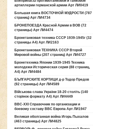
Боеприпасы противотанковой и танковой
артиллерии германской армии Арт ЛИ0419
Большая книга ВОСТОЧНОЙ МУДРОСТИ (787
страниц) Арт ЛИ4734
БРОНЕПОЕЗДА Красной Армии в ВОВ (72
страницы) Арт ЛИ4474
Бронетанковая техника СССР 1939-1945г (32
страницы А4) Арт ЛИ2163
Бронетанковая ТЕХНИКА СССР Второй
Мировой войны (207 страниц) Арт ЛИ4727
Бронетехника Японии 1939-1945 Техника
молодежи Историческая серия (88 страниц,
А4) Арт ЛИ4484
БЪЛГАРСКИТЕ КОРТИЦИ д-р Тодор Предов
(92 страницы) Арт ЛИ4589
Військова слава України 18-20 століть (140
сторінок формату А4) Арт ЛИ4449
ВВС-ХХI Справочник по организации и
боевому составу ВВС Европа Арт ЛИ1947
Великая оболганная война Игорь Пыхалов
(463 страницы) Арт ЛИ4825