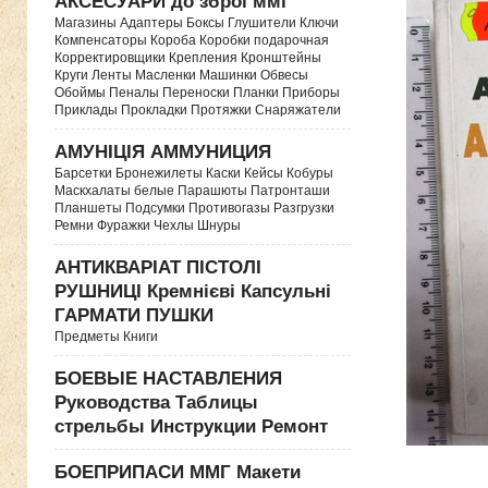
АКСЕСУАРИ до зброї ммг
Магазины Адаптеры Боксы Глушители Ключи
Компенсаторы Короба Коробки подарочная
Корректировщики Крепления Кронштейны
Круги Ленты Масленки Машинки Обвесы
Обоймы Пеналы Переноски Планки Приборы
Приклады Прокладки Протяжки Снаряжатели
АМУНІЦІЯ АММУНИЦИЯ
Барсетки Бронежилеты Каски Кейсы Кобуры
Маскхалаты белые Парашюты Патронташи
Планшеты Подсумки Противогазы Разгрузки
Ремни Фуражки Чехлы Шнуры
АНТИКВАРІАТ ПІСТОЛІ
РУШНИЦІ Кремнієві Капсульні
ГАРМАТИ ПУШКИ
Предметы Книги
БОЕВЫЕ НАСТАВЛЕНИЯ
Руководства Таблицы
стрельбы Инструкции Ремонт
БОЕПРИПАСИ ММГ Макети