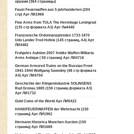
оружия (364 страницы)
Faust Feuerwaffen aus 5 jahrhunderten (204
стр) Арт ЛИ1966
Fine Arms from TULA The Hermitage Leningrad
(135 стр формата А3) Арт Ли4440
Franzosische Ordonnanzpistolen 1733-1870
Udo Lander Fred Hofele (145 страниц, А4) Арт
ЛИ4482
Fruhjahrs Auktion 2007 Antike Waffen Militaria
Arms Antique ( 50 страниц) Арт ЛИ4716
German Armored Trains on the Russian Front
1941-1944 Wolfgang Sawodny (48 стр формата
А4) Арт ЛИ4704
Geschichte der Klingenindustrie SOLINGENS
Rud Gronau 1885 (150 страниц формата А3)
Арт ЛИ1732
Gold Coins of the World Арт ЛИ0422
HANDFEUERWAFFEN der Wehrmacht (150
страниц) Арт ЛИ1962
Hermann Historica Munchen Auction (150
страниц) Арт ЛИ1689