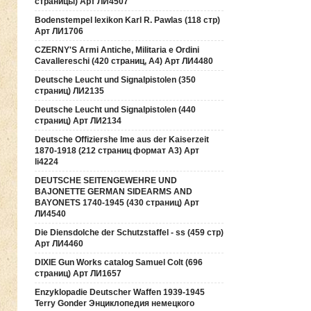
страницы) Арт ЛИ4507
Bodenstempel lexikon Karl R. Pawlas (118 cтр)
Арт ЛИ1706
CZERNY'S Armi Antiche, Militaria e Ordini
Cavallereschi (420 страниц, А4) Арт ЛИ4480
Deutsche Leucht und Signalpistolen (350
страниц) ЛИ2135
Deutsche Leucht und Signalpistolen (440
страниц) Арт ЛИ2134
Deutsche Offiziershe lme aus der Kaiserzeit
1870-1918 (212 страниц формат А3) Арт
li4224
DEUTSCHE SEITENGEWEHRE UND
BAJONETTE GERMAN SIDEARMS AND
BAYONETS 1740-1945 (430 страниц) Арт
ЛИ4540
Die Diensdolche der Schutzstaffel - ss (459 стр)
Арт ЛИ4460
DIXIE Gun Works catalog Samuel Colt (696
страниц) Арт ЛИ1657
Enzyklopadie Deutscher Waffen 1939-1945
Terry Gonder Энциклопедия немецкого