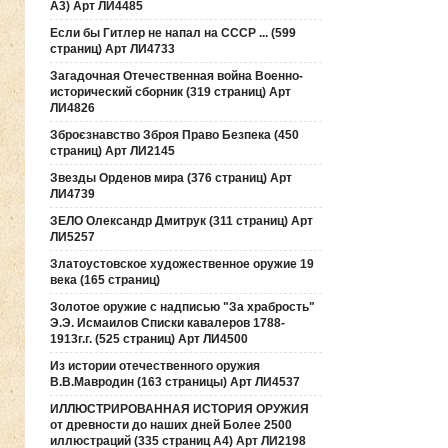
А3) Арт ЛИ4485
Если бы Гитлер не напал на СССР ... (599
страниц) Арт ЛИ4733
Загадочная Отечественная война Военно-
исторический сборник (319 страниц) Арт
ЛИ4826
Зброєзнавство Зброя Право Безпека (450
страниц) Арт ЛИ2145
Звезды Орденов мира (376 страниц) Арт
ЛИ4739
ЗЕЛО Олександр Дмитрук (311 страниц) Арт
ЛИ5257
Златоустовское художественное оружие 19
века (165 страниц)
Золотое оружие с надписью "За храбрость"
Э.Э. Исмаилов Списки кавалеров 1788-
1913г.г. (525 страниц) Арт ЛИ4500
Из истории отечественного оружия
В.В.Мавродин (163 страницы) Арт ЛИ4537
ИЛЛЮСТРИРОВАННАЯ ИСТОРИЯ ОРУЖИЯ
от древности до наших дней Более 2500
иллюстраций (335 страниц А4) Арт ЛИ2198