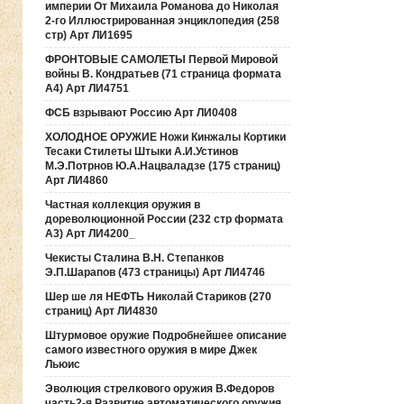
империи От Михаила Романова до Николая
2-го Иллюстрированная энциклопедия (258
стр) Арт ЛИ1695
ФРОНТОВЫЕ САМОЛЕТЫ Первой Мировой
войны В. Кондратьев (71 страница формата
А4) Арт ЛИ4751
ФСБ взрывают Россию Арт ЛИ0408
ХОЛОДНОЕ ОРУЖИЕ Ножи Кинжалы Кортики
Тесаки Стилеты Штыки А.И.Устинов
М.Э.Потрнов Ю.А.Нацваладзе (175 страниц)
Арт ЛИ4860
Частная коллекция оружия в
дореволюционной России (232 стр формата
А3) Арт ЛИ4200_
Чекисты Сталина В.Н. Степанков
Э.П.Шарапов (473 страницы) Арт ЛИ4746
Шер ше ля НЕФТЬ Николай Стариков (270
страниц) Арт ЛИ4830
Штурмовое оружие Подробнейшее описание
самого известного оружия в мире Джек
Льюис
Эволюция стрелкового оружия В.Федоров
часть2-я Развитие автоматического оружия