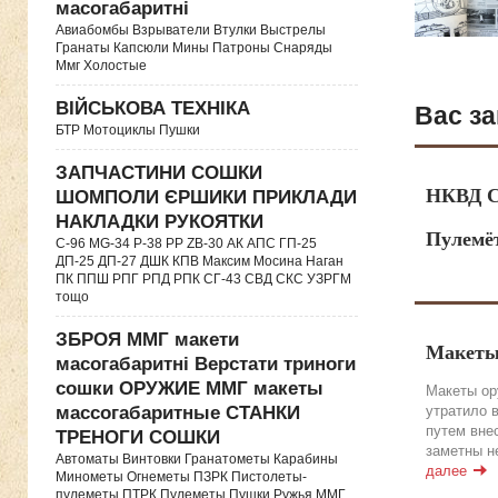
масогабаритні
Авиабомбы Взрыватели Втулки Выстрелы
Гранаты Капсюли Мины Патроны Снаряды
Ммг Холостые
ВІЙСЬКОВА ТЕХНІКА
Вас за
БТР Мотоциклы Пушки
ЗАПЧАСТИНИ СОШКИ
НКВД С
ШОМПОЛИ ЄРШИКИ ПРИКЛАДИ
НАКЛАДКИ РУКОЯТКИ
Пулемё
C-96 MG-34 P-38 PP ZB-30 АК АПС ГП-25
ДП-25 ДП-27 ДШК КПВ Максим Мосина Наган
ПК ППШ РПГ РПД РПК СГ-43 СВД CКС УЗРГМ
тощо
ЗБРОЯ ММГ макети
Макеты
масогабаритні Верстати триноги
сошки ОРУЖИЕ ММГ макеты
Макеты ор
утратило 
массогабаритные СТАНКИ
путем вне
ТРЕНОГИ СОШКИ
заметны н
Автоматы Винтовки Гранатометы Карабины
далее
Минометы Огнеметы ПЗРК Пистолеты-
пулеметы ПТРК Пулеметы Пушки Ружья ММГ