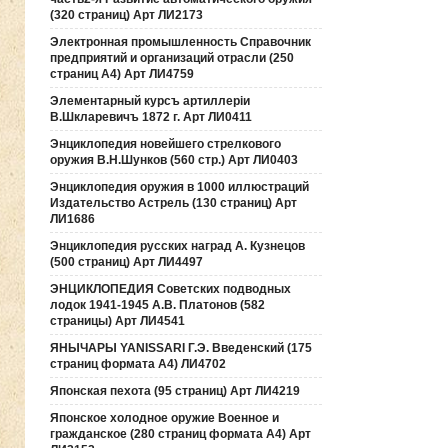
(320 страниц) Арт ЛИ2173
Электронная промышленность Справочник
предприятий и организаций отрасли (250
страниц А4) Арт ЛИ4759
Элементарный курсъ артиллерiи
В.Шкларевичъ 1872 г. Арт ЛИ0411
Энциклопедия новейшего стрелкового
оружия В.Н.Шунков (560 стр.) Арт ЛИ0403
Энциклопедия оружия в 1000 иллюстраций
Издательство Астрель (130 страниц) Арт
ЛИ1686
Энциклопедия русских наград А. Кузнецов
(500 страниц) Арт ЛИ4497
ЭНЦИКЛОПЕДИЯ Советских подводных
лодок 1941-1945 А.В. Платонов (582
страницы) Арт ЛИ4541
ЯНЫЧАРЫ YANISSARI Г.Э. Введенский (175
страниц формата А4) ЛИ4702
Японская пехота (95 страниц) Арт ЛИ4219
Японское холодное оружие Военное и
гражданское (280 страниц формата А4) Арт