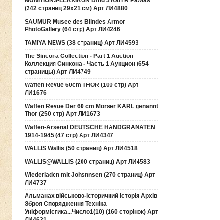
MUNITIONS-LEKXIKON Dfnd 3 Karl R Pawlas
(242 страниц 29х21 см) Арт ЛИ4880
SAUMUR Musee des Blindes Armor
PhotoGallery (64 стр) Арт ЛИ4246
TAMIYA NEWS (38 страниц) Арт ЛИ4593
The Sincona Collection - Part 1 Auction
Коллекция Синкона - Часть 1 Аукцион (654
страницы) Арт ЛИ4749
Waffen Revue 60cm THOR (100 стр) Арт
ЛИ1676
Waffen Revue Der 60 cm Morser KARL genannt
Thor (250 стр) Арт ЛИ1673
Waffen-Arsenal DEUTSCHE HANDGRANATEN
1914-1945 (47 стр) Арт ЛИ4347
WALLIS Wallis (50 страниц) Арт ЛИ4518
WALLIS@WALLIS (200 страниц) Арт ЛИ4583
Wiederladen mit Johsnnsen (270 страниц) Арт
ЛИ4737
Альманах військово-історичний Історія Архів
Зброя Спорядження Техніка
Уніформістика...Число1(10) (160 сторінок) Арт
ЛИ4631