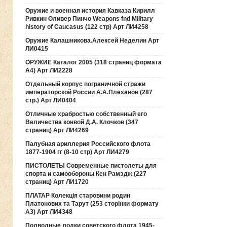
Оружие и военная история Кавказа Кирилл
Ривкин Оливер Пинчо Weapons fnd Military
history of Caucasus (122 стр) Арт ЛИ4258
Оружие Калашникова.Алексей Неделин Арт
ЛИ0415
ОРУЖИЕ Каталог 2005 (318 страниц формата
А4) Арт ЛИ2228
Отдельный корпус пограничной стражи
императорской России А.А.Плеханов (287
стр.) Арт ЛИ0404
Отличные храбростью собственный его
Величества конвой Д.А. Клочков (347
страниц) Арт ЛИ4269
Палубная ариллерия Российского флота
1877-1904 гг (8-10 стр) Арт ЛИ4279
ПИСТОЛЕТЫ Современные пистолеты для
спорта и самообороны Кен Рамэдж (227
страниц) Арт ЛИ1720
ПЛАТАР Колекція старовини родин
Платонових та Тарут (253 сторінки формату
А3) Арт ЛИ4348
Подводные лодки советского флота 1945-