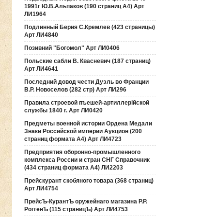
1991г Ю.В.Альпаков (190 страниц А4) Арт
ЛИ1964
Подлинный Берия С.Кремлев (423 страницы)
Арт ЛИ4840
Позивний "Богомол" Арт ЛИ0406
Польские сабли В. Квасневич (187 страниц)
Арт ЛИ4641
Последний довод чести Дуэль во Франции
В.Р. Новоселов (282 стр) Арт ЛИ296
Правила строевой пъешей-артиллерiйской
службы 1840 г. Арт ЛИ0420
Предметы военной истории Ордена Медали
Знаки Российской империи Аукцион (200
страниц формата А4) Арт ЛИ4723
Предприятия оборонно-промышленного
комплекса России и стран СНГ Справочник
(434 страниц формата А4) ЛИ2203
Прейскурант скобяного товара (368 страниц)
Арт ЛИ4754
ПрейсЪ-КурантЪ оружейнаго магазина Р.Р.
РоггенЪ (115 страницЪ) Арт ЛИ4753