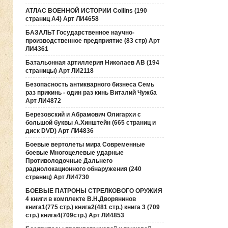
АТЛАС ВОЕННОЙ ИСТОРИИ Collins (190
страниц А4) Арт ЛИ4658
БАЗАЛЬТ Государственное научно-
производственное предприятие (83 стр) Арт
ЛИ4361
Батальонная артиллерия Николаев АВ (194
страницы) Арт ЛИ2118
Безопасность антикварного бизнеса Семь
раз прикинь - один раз кинь Виталий Чужба
Арт ЛИ4872
Березовский и Абрамович Олигархи с
большой буквы А.Хинштейн (665 страниц и
диск DVD) Арт ЛИ4836
Боевые вертолеты мира Современные
боевые Многоцелевые ударные
Противолодочные Дальнего
радиолокационного обнаружения (240
страниц) Арт ЛИ4730
БОЕВЫЕ ПАТРОНЫ СТРЕЛКОВОГО ОРУЖИЯ
4 книги в комплекте В.Н.Дворянинов
книга1(775 стр.) книга2(481 стр.) книга 3 (709
стр.) книга4(709стр.) Арт ЛИ4853