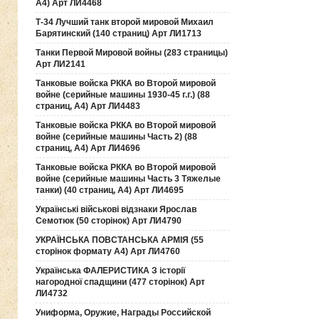
А4) Арт ЛИ4468
Т-34 Лучший танк второй мировой Михаил
Барятинский (140 страниц) Арт ЛИ1713
Танки Первой Мировой войны (283 страницы)
Арт ЛИ2141
Танковые войска РККА во Второй мировой
войне (серийные машины 1930-45 г.г.) (88
страниц, А4) Арт ЛИ4483
Танковые войска РККА во Второй мировой
войне (серийные машины Часть 2) (88
страниц, А4) Арт ЛИ4696
Танковые войска РККА во Второй мировой
войне (серийные машины Часть 3 Тяжелые
танки) (40 страниц, А4) Арт ЛИ4695
Українські військові відзнаки Ярослав
Семотюк (50 сторінок) Арт ЛИ4790
УКРАЇНСЬКА ПОВСТАНСЬКА АРМІЯ (55
сторінок формату А4) Арт ЛИ4760
Українська ФАЛЕРИСТИКА З історії
нагородної спадщини (477 сторінок) Арт
ЛИ4732
Униформа, Оружие, Награды Российской