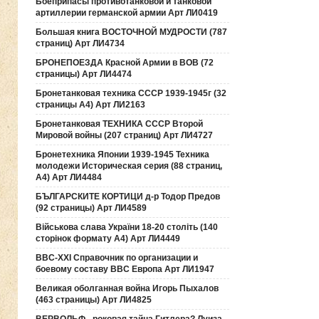
Боеприпасы противотанковой и танковой
артиллерии германской армии Арт ЛИ0419
Большая книга ВОСТОЧНОЙ МУДРОСТИ (787
страниц) Арт ЛИ4734
БРОНЕПОЕЗДА Красной Армии в ВОВ (72
страницы) Арт ЛИ4474
Бронетанковая техника СССР 1939-1945г (32
страницы А4) Арт ЛИ2163
Бронетанковая ТЕХНИКА СССР Второй
Мировой войны (207 страниц) Арт ЛИ4727
Бронетехника Японии 1939-1945 Техника
молодежи Историческая серия (88 страниц,
А4) Арт ЛИ4484
БЪЛГАРСКИТЕ КОРТИЦИ д-р Тодор Предов
(92 страницы) Арт ЛИ4589
Військова слава України 18-20 століть (140
сторінок формату А4) Арт ЛИ4449
ВВС-ХХI Справочник по организации и
боевому составу ВВС Европа Арт ЛИ1947
Великая оболганная война Игорь Пыхалов
(463 страницы) Арт ЛИ4825