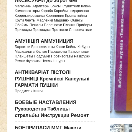
АКСЕСУАРИ до зброї ммг
Магазины Адаптеры Боксы Глушители Ключи
Компенсаторы Короба Коробки подарочная
Корректировщики Крепления Кронштейны
Круги Ленты Масленки Машинки Обвесы
Обоймы Пеналы Переноски Планки Приборы
Приклады Прокладки Протяжки Снаряжатели
АМУНІЦІЯ АММУНИЦИЯ
Барсетки Бронежилеты Каски Кейсы Кобуры
Маскхалаты белые Парашюты Патронташи
Планшеты Подсумки Противогазы Разгрузки
Ремни Фуражки Чехлы Шнуры
АНТИКВАРІАТ ПІСТОЛІ
РУШНИЦІ Кремнієві Капсульні
ГАРМАТИ ПУШКИ
Предметы Книги
БОЕВЫЕ НАСТАВЛЕНИЯ
Руководства Таблицы
стрельбы Инструкции Ремонт
БОЕПРИПАСИ ММГ Макети