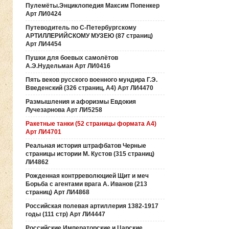
Пулемёты.Энциклопедия Максим Попенкер
Арт ЛИ0424
Путеводитель по С-Петербургскому
АРТИЛЛЕРИЙСКОМУ МУЗЕЮ (87 страниц)
Арт ЛИ4454
Пушки для боевых самолётов
А.Э.Нудельман Арт ЛИ0416
Пять веков русского военного мундира Г.Э.
Введенский (326 страниц, А4) Арт ЛИ4470
Размышления и афоризмы Евдокия
Лучезарнова Арт ЛИ5258
Ракетные танки (52 страницы формата А4)
Арт ЛИ4701
Реальная история штрафбатов Черные
страницы истории М. Кустов (315 страниц)
ЛИ4862
Рожденная контрреволюцией Щит и меч
Борьба с агентами врага А. Иванов (213
страниц) Арт ЛИ4868
Российская полевая артиллерия 1382-1917
годы (111 стр) Арт ЛИ4447
Российские Императорские и Царские