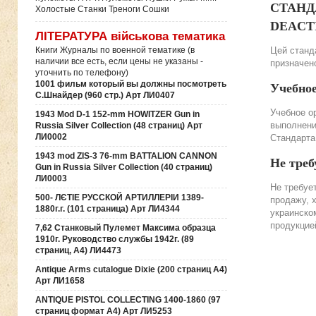
СТАНДА
Холостые Станки Треноги Сошки
DEACTIV
ЛІТЕРАТУРА військова тематика
Цей станда
Книги Журналы по военной тематике (в
наличии все есть, если цены не указаны -
призначено
уточнить по телефону)
1001 фильм который вы должны посмотреть
Учебно
С.Шнайдер (960 стр.) Арт ЛИ0407
Учебное о
1943 Mod D-1 152-mm HOWITZER Gun in
выполнени
Russia Silver Collection (48 страниц) Арт
ЛИ0002
Стандарта
1943 mod ZIS-3 76-mm BATTALION CANNON
Не треб
Gun in Russia Silver Collection (40 страниц)
ЛИ0003
Не требуе
500- ЛЄТІЕ РУССКОЙ АРТИЛЛЕРІИ 1389-
продажу, 
1880г.г. (101 страница) Арт ЛИ4344
украинско
продукцие
7,62 Станковый Пулемет Максима образца
1910г. Руководство службы 1942г. (89
страниц, А4) ЛИ4473
Antique Arms cutalogue Dixie (200 страниц А4)
Арт ЛИ1658
ANTIQUE PISTOL COLLECTING 1400-1860 (97
страниц формат А4) Арт ЛИ5253