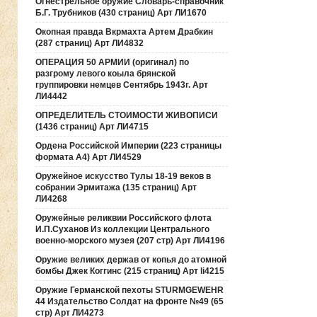
Огнестрельное оружие Словарь-справочник
Б.Г. Трубников (430 страниц) Арт ЛИ1670
Окопная правда Вкрмахта Артем Драбкин
(287 страниц) Арт ЛИ4832
ОПЕРАЦИЯ 50 АРМИИ (оригинал) по
разгрому левого коыла брянской
группировки немцев Сентябрь 1943г. Арт
ЛИ4442
ОПРЕДЕЛИТЕЛЬ СТОИМОСТИ ЖИВОПИСИ
(1436 страниц) Арт ЛИ4715
Ордена Российской Империи (223 страницы
формата А4) Арт ЛИ4529
Оружейное искусство Тулы 18-19 веков в
собрании Эрмитажа (135 страниц) Арт
ЛИ4268
Оружейные реликвии Российского флота
И.П.Суханов Из коллекции Центрального
военно-морского музея (207 стр) Арт ЛИ4196
Оружие великих держав от копья до атомной
бомбы Джек Коггинс (215 страниц) Арт li4215
Оружие Германской пехоты STURMGEWEHR
44 Издательство Солдат на фронте №49 (65
стр) Арт ЛИ4273