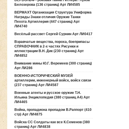
ВЕРВОЛЬФ - роковая тайна Гитлера? Луиза
Белозерова (136 страниц) Арт ЛИ4585
ВЕРМАХТ Организация Структура Униформа
Награды Знаки отличия Оружие Танки
Пехота Артиллерия (447 страниц) Арт
ЛИ4740
Весёлый рассвет Сергей Сурнин Арт ЛИ0417
Взравчатые вещества, пороха, боеприпасы
СПРАВОЧНИК в 2-х частях Рисунки и
иллюстрации В.Н. Дик (230 страниц) Арт
ЛИ4852
Внимание мины Ю.Г. Веремеев (300 страниц)
Арт ЛИ286
ВОЕННО-ИСТОРИЧЕСКИЙ МУЗЕЙ
артиллерии, инженерный войск, войск связи
(237 страниц) Арт ЛИ4587
Военные агенты и русское оружие Т.Н.
Ильина Энциклопедия (380 страниц А4) Арт
ЛИ4465
Война, пропадиона пропадом В.Раппорт (410
стр) Арт ЛИ4875
Войска СС Солдаты как все К.Семенов (380
страниц) Арт ЛИ4838