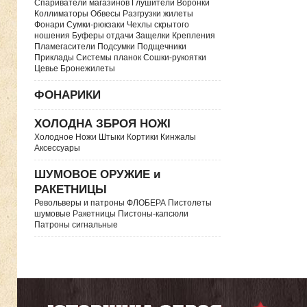
Спариватели магазинов Глушители Воронки
Коллиматоры Обвесы Разгрузки жилеты
Фонари Сумки-рюкзаки Чехлы скрытого
ношения Буферы отдачи Защелки Крепления
Пламегасители Подсумки Подщечники
Приклады Системы планок Сошки-рукоятки
Цевье Бронежилеты
ФОНАРИКИ
ХОЛОДНА ЗБРОЯ НОЖІ
Холодное Ножи Штыки Кортики Кинжалы
Аксессуары
ШУМОВОЕ ОРУЖИЕ и
РАКЕТНИЦЫ
Револьверы и патроны ФЛОБЕРА Пистолеты
шумовые Ракетницы Пистоны-капсюли
Патроны сигнальные