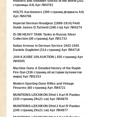
Holsters and Shoulder-Stocks of the World (202
страницы А4) Арт ЛИ4761
HOLTS Auctioneers (300 страниц формата А4)
Арт ЛИ4706
Imperial German Headgear (1888-1914) Field
Guide James D.Turinetti (188 cтр) Арт ЛИ4274
IS-3M HEAVY TANK Tanks in Russia Silver
Collection (40 страниц) Арт ЛИ1733
Italian Armour in German Service 1943-1945
Daniele Guglielmi (314 страниц) Арт ЛИ4718
JAN K.KUBE 109.AUKTION ( 450 страниц) Арт
ЛИ4505
Machine Guns A Detailed history of the Rapid-
Fire Gun (336 страниц об истории пулеметов
мира) Арт ЛИ2153
Modern Sporting Guns Rifles and Vintage
Firearms (60 страниц) Арт ЛИ4721
MUNITIONS-LEKXIKON Dfnd 1 Karl R Pawlas
(335 страниц 29х21 см) Арт ЛИ4879
MUNITIONS-LEKXIKON Dfnd 2 Karl R Pawlas
(240 страниц 29х21 см) Арт ЛИ4877