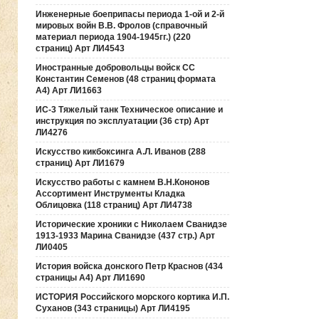
Инженерные боеприпасы периода 1-ой и 2-й
мировых войн В.В. Фролов (справочный
материал периода 1904-1945гг.) (220
страниц) Арт ЛИ4543
Иностранные добровольцы войск СС
Константин Семенов (48 страниц формата
А4) Арт ЛИ1663
ИС-3 Тяжелый танк Техническое описание и
инструкция по эксплуатации (36 стр) Арт
ЛИ4276
Искусство кикбоксинга А.Л. Иванов (288
страниц) Арт ЛИ1679
Искусство работы с камнем В.Н.Кононов
Ассортимент Инструменты Кладка
Облицовка (118 страниц) Арт ЛИ4738
Исторические хроники с Николаем Сванидзе
1913-1933 Марина Сванидзе (437 стр.) Арт
ЛИ0405
История войска донского Петр Краснов (434
страницы А4) Арт ЛИ1690
ИСТОРИЯ Российского морского кортика И.П.
Суханов (343 страницы) Арт ЛИ4195