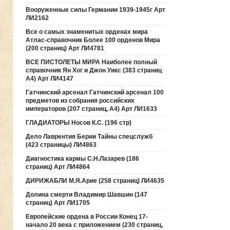
Вооруженные силы Германии 1939-1945г Арт
ЛИ2162
Все о самых знаменитых орденах мира
Атлас-справочник Более 100 орденов Мира
(200 страниц) Арт ЛИ4781
ВСЕ ПИСТОЛЕТЫ МИРА Наиболее полный
справочник Ян Хог и Джон Уикс (383 страниц
А4) Арт ЛИ4147
Гатчинский арсенал Гатчинский арсенал 100
предметов из собрания российских
императоров (207 страниц, А4) Арт ЛИ1633
ГЛАДИАТОРЫ Носов К.С. (196 стр)
Дело Лаврентия Берии Тайны спецслужб
(423 страницы) ЛИ4863
Диагностика кармы С.Н.Лазарев (186
страниц) Арт ЛИ4864
ДИРИЖАБЛИ М.Я.Арие (258 страниц) ЛИ4635
Долина смерти Владимир Шавшин (147
страниц) Арт ЛИ1705
Европейские ордена в России Конец 17-
начало 20 века с приложением (230 страниц,