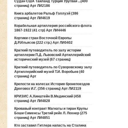
Судан США Таиланд Турция Уругвай ...(400
страниц) Арт ЛИ2186
Книга арбалетов Ральф Голлуэй (386
страниц) Арт ЛИ4619
Корабельная артиллерия российского флота
1867-1922 (41 стр) Арт ЛИ4446
Кортики стран Восточной Европы
Д.Р.Ильясов (222 стр.) Арт ЛИ0402
Краткий путеводитель по залу истории
артиллерии П.Д. Львовский Артиллерийский
исторический музей (67 страниц)
Краткий путеводитель по Суворовскому залу
Артиллерийский музей Т.И. Воробьев (40
страниц) Арт
Крепости на колесах История бронепоездов
Дроговоз И.Г. (356 страниц) Арт ЛИ2119
КРИЗИС А.Хинштейн В.Мединский (458
страниц) Арт ЛИ4828
Кровавый контракт Магнаты и тиран Крупы
Боши Сименсы Третий рейх Л. Лохнер (275
страниц) Арт ЛИ4851
Кто заставил Гитлера напасть на Сталина