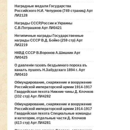
Наградные медали Государства
Российского Н.И. Чепурнов (749 страниц) Арт
ЛИ2128
Награды СССР,России и Украины
С.В.Потрашков Арт ЛИ0421
Нетипичные награды Государственные
награды СССР В.Д. Бойко (259 стр) Арт
ЛИ2219
НКВД СССР В.Воронов А.Шишкин Арт
ЛИ0425
О давленiи газовъ бездымнаго пороха въ
каналъ пушекъ Н.Забудскаго 1894 г. Арт
ЛИ0410
Обмундирование, снаряжение и вооружение
Российской императорской армии 1914-1917
Гвардейская пехота Нижние чины Д. Клочков
(332 стр) Арт ЛИ4282
Обмундирование, снаряжение и вооружение
Российской императорской армии 1914-1917
Гвардейская пехота Специальные команды
и категории, отдельные части Д. Клочков
(413 стр) Арт ЛИ4281