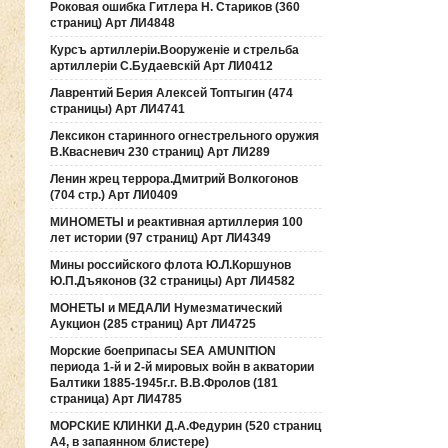
Роковая ошибка Гитлера Н. Стариков (360
страниц) Арт ЛИ4848
Курсъ артиллерiи.Вооруженiе и стрельба
артиллерiи С.Будаевскiй Арт ЛИ0412
Лаврентий Берия Алексей Топтыгин (474
страницы) Арт ЛИ4741
Лексикон старинного огнестрельного оружия
В.Квасневич 230 страниц) Арт ЛИ289
Ленин жрец террора.Дмитрий Волкогонов
(704 стр.) Арт ЛИ0409
МИНОМЕТЫ и реактивная артиллерия 100
лет истории (97 страниц) Арт ЛИ4349
Мины российского флота Ю.Л.Коршунов
Ю.П.Дъяконов (32 страницы) Арт ЛИ4582
МОНЕТЫ и МЕДАЛИ Нумезматический
Аукцион (285 страниц) Арт ЛИ4725
Морские боеприпасы SEA AMUNITION
периода 1-й и 2-й мировых войн в акватории
Балтики 1885-1945г.г. В.В.Фролов (181
страница) Арт ЛИ4785
МОРСКИЕ КЛИНКИ Д.А.Федурин (520 страниц
А4, в запаянном блистере)