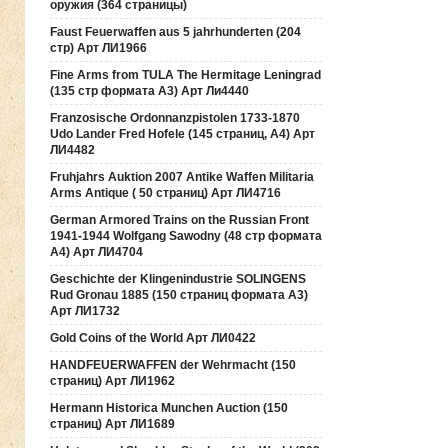
оружия (364 страницы)
Faust Feuerwaffen aus 5 jahrhunderten (204
стр) Арт ЛИ1966
Fine Arms from TULA The Hermitage Leningrad
(135 стр формата А3) Арт Ли4440
Franzosische Ordonnanzpistolen 1733-1870
Udo Lander Fred Hofele (145 страниц, А4) Арт
ЛИ4482
Fruhjahrs Auktion 2007 Antike Waffen Militaria
Arms Antique ( 50 страниц) Арт ЛИ4716
German Armored Trains on the Russian Front
1941-1944 Wolfgang Sawodny (48 стр формата
А4) Арт ЛИ4704
Geschichte der Klingenindustrie SOLINGENS
Rud Gronau 1885 (150 страниц формата А3)
Арт ЛИ1732
Gold Coins of the World Арт ЛИ0422
HANDFEUERWAFFEN der Wehrmacht (150
страниц) Арт ЛИ1962
Hermann Historica Munchen Auction (150
страниц) Арт ЛИ1689