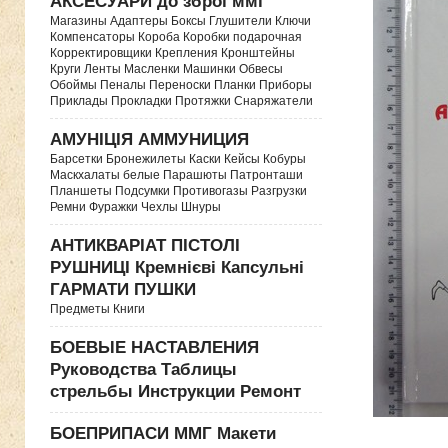
АКСЕСУАРИ до зброї ммг
Магазины Адаптеры Боксы Глушители Ключи
Компенсаторы Короба Коробки подарочная
Корректировщики Крепления Кронштейны
Круги Ленты Масленки Машинки Обвесы
Обоймы Пеналы Переноски Планки Приборы
Приклады Прокладки Протяжки Снаряжатели
АМУНІЦІЯ АММУНИЦИЯ
Барсетки Бронежилеты Каски Кейсы Кобуры
Маскхалаты белые Парашюты Патронташи
Планшеты Подсумки Противогазы Разгрузки
Ремни Фуражки Чехлы Шнуры
АНТИКВАРІАТ ПІСТОЛІ
РУШНИЦІ Кремнієві Капсульні
ГАРМАТИ ПУШКИ
Предметы Книги
БОЕВЫЕ НАСТАВЛЕНИЯ
Руководства Таблицы
стрельбы Инструкции Ремонт
БОЕПРИПАСИ ММГ Макети