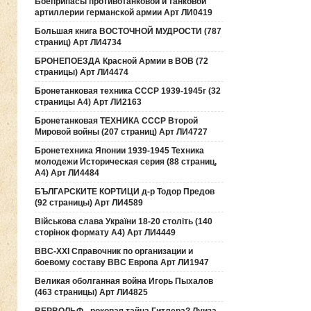
Боеприпасы противотанковой и танковой
артиллерии германской армии Арт ЛИ0419
Большая книга ВОСТОЧНОЙ МУДРОСТИ (787
страниц) Арт ЛИ4734
БРОНЕПОЕЗДА Красной Армии в ВОВ (72
страницы) Арт ЛИ4474
Бронетанковая техника СССР 1939-1945г (32
страницы А4) Арт ЛИ2163
Бронетанковая ТЕХНИКА СССР Второй
Мировой войны (207 страниц) Арт ЛИ4727
Бронетехника Японии 1939-1945 Техника
молодежи Историческая серия (88 страниц,
А4) Арт ЛИ4484
БЪЛГАРСКИТЕ КОРТИЦИ д-р Тодор Предов
(92 страницы) Арт ЛИ4589
Військова слава України 18-20 століть (140
сторінок формату А4) Арт ЛИ4449
ВВС-ХХI Справочник по организации и
боевому составу ВВС Европа Арт ЛИ1947
Великая оболганная война Игорь Пыхалов
(463 страницы) Арт ЛИ4825