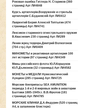
Роковая ошибка Гитлера Н. Стариков (360
страниц) Арт ЛИ4848
Курсъ артиллерiи.Вооруженiе и стрельба
артиллерiи С.Будаевскiй Арт ЛИ0412
Лаврентий Берия Алексей Топтыгин (474
страницы) Арт ЛИ4741
Лексикон старинного огнестрельного оружия
В.Квасневич 230 страниц) Арт ЛИ289
Ленин жрец террора.Дмитрий Волкогонов
(704 стр.) Арт ЛИ0409
МИНОМЕТЫ и реактивная артиллерия 100
лет истории (97 страниц) Арт ЛИ4349
Мины российского флота Ю.Л.Коршунов
Ю.П.Дъяконов (32 страницы) Арт ЛИ4582
МОНЕТЫ и МЕДАЛИ Нумезматический
Аукцион (285 страниц) Арт ЛИ4725
Морские боеприпасы SEA AMUNITION
периода 1-й и 2-й мировых войн в акватории
Балтики 1885-1945г.г. В.В.Фролов (181
страница) Арт ЛИ4785
МОРСКИЕ КЛИНКИ Д.А.Федурин (520 страниц
А4, в запаянном блистере)