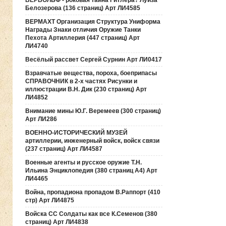
ВЕРВОЛЬФ - роковая тайна Гитлера? Луиза
Белозерова (136 страниц) Арт ЛИ4585
ВЕРМАХТ Организация Структура Униформа
Награды Знаки отличия Оружие Танки
Пехота Артиллерия (447 страниц) Арт
ЛИ4740
Весёлый рассвет Сергей Сурнин Арт ЛИ0417
Взравчатые вещества, пороха, боеприпасы
СПРАВОЧНИК в 2-х частях Рисунки и
иллюстрации В.Н. Дик (230 страниц) Арт
ЛИ4852
Внимание мины Ю.Г. Веремеев (300 страниц)
Арт ЛИ286
ВОЕННО-ИСТОРИЧЕСКИЙ МУЗЕЙ
артиллерии, инженерный войск, войск связи
(237 страниц) Арт ЛИ4587
Военные агенты и русское оружие Т.Н.
Ильина Энциклопедия (380 страниц А4) Арт
ЛИ4465
Война, пропадиона пропадом В.Раппорт (410
стр) Арт ЛИ4875
Войска СС Солдаты как все К.Семенов (380
страниц) Арт ЛИ4838