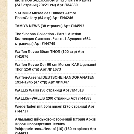
MUNITIONS-LEKXIKON Dfnd 3 Karl R Pawlas
(242 страниц 29х21 см) Арт ЛИ4880
SAUMUR Musee des Blindes Armor
PhotoGallery (64 стр) Арт ЛИ4246
TAMIYA NEWS (38 страниц) Арт ЛИ4593
The Sincona Collection - Part 1 Auction
Коллекция Синкона - Часть 1 Аукцион (654
страницы) Арт ЛИ4749
Waffen Revue 60cm THOR (100 стр) Арт
ЛИ1676
Waffen Revue Der 60 cm Morser KARL genannt
Thor (250 стр) Арт ЛИ1673
Waffen-Arsenal DEUTSCHE HANDGRANATEN
1914-1945 (47 стр) Арт ЛИ4347
WALLIS Wallis (50 страниц) Арт ЛИ4518
WALLIS@WALLIS (200 страниц) Арт ЛИ4583
Wiederladen mit Johsnnsen (270 страниц) Арт
ЛИ4737
Альманах військово-історичний Історія Архів
Зброя Спорядження Техніка
Уніформістика...Число1(10) (160 сторінок) Арт
ЛИ4631