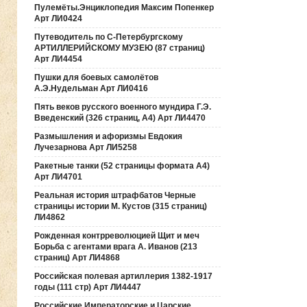
Пулемёты.Энциклопедия Максим Попенкер
Арт ЛИ0424
Путеводитель по С-Петербургскому
АРТИЛЛЕРИЙСКОМУ МУЗЕЮ (87 страниц)
Арт ЛИ4454
Пушки для боевых самолётов
А.Э.Нудельман Арт ЛИ0416
Пять веков русского военного мундира Г.Э.
Введенский (326 страниц, А4) Арт ЛИ4470
Размышления и афоризмы Евдокия
Лучезарнова Арт ЛИ5258
Ракетные танки (52 страницы формата А4)
Арт ЛИ4701
Реальная история штрафбатов Черные
страницы истории М. Кустов (315 страниц)
ЛИ4862
Рожденная контрреволюцией Щит и меч
Борьба с агентами врага А. Иванов (213
страниц) Арт ЛИ4868
Российская полевая артиллерия 1382-1917
годы (111 стр) Арт ЛИ4447
Российские Императорские и Царские