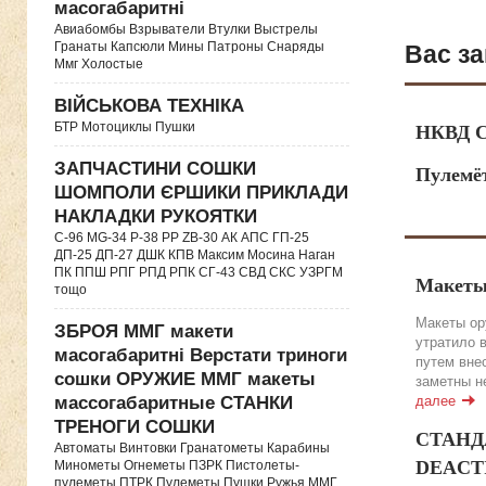
масогабаритні
Авиабомбы Взрыватели Втулки Выстрелы
Гранаты Капсюли Мины Патроны Снаряды
Вас за
Ммг Холостые
ВІЙСЬКОВА ТЕХНІКА
БТР Мотоциклы Пушки
НКВД С
ЗАПЧАСТИНИ СОШКИ
Пулемё
ШОМПОЛИ ЄРШИКИ ПРИКЛАДИ
НАКЛАДКИ РУКОЯТКИ
C-96 MG-34 P-38 PP ZB-30 АК АПС ГП-25
ДП-25 ДП-27 ДШК КПВ Максим Мосина Наган
ПК ППШ РПГ РПД РПК СГ-43 СВД CКС УЗРГМ
Макеты
тощо
Макеты ор
ЗБРОЯ ММГ макети
утратило 
масогабаритні Верстати триноги
путем вне
сошки ОРУЖИЕ ММГ макеты
заметны н
массогабаритные СТАНКИ
далее
ТРЕНОГИ СОШКИ
СТАНДА
Автоматы Винтовки Гранатометы Карабины
DEACTIV
Минометы Огнеметы ПЗРК Пистолеты-
пулеметы ПТРК Пулеметы Пушки Ружья ММГ