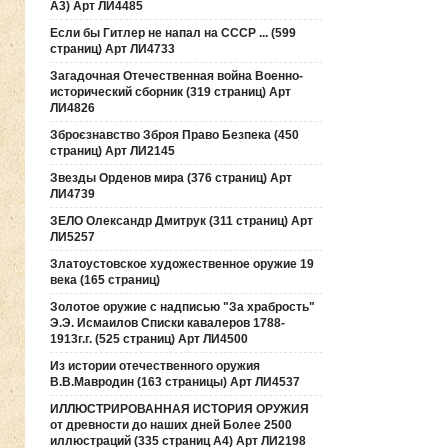
А3) Арт ЛИ4485
Если бы Гитлер не напал на СССР ... (599
страниц) Арт ЛИ4733
Загадочная Отечественная война Военно-
исторический сборник (319 страниц) Арт
ЛИ4826
Зброєзнавство Зброя Право Безпека (450
страниц) Арт ЛИ2145
Звезды Орденов мира (376 страниц) Арт
ЛИ4739
ЗЕЛО Олександр Дмитрук (311 страниц) Арт
ЛИ5257
Златоустовское художественное оружие 19
века (165 страниц)
Золотое оружие с надписью "За храбрость"
Э.Э. Исмаилов Списки кавалеров 1788-
1913г.г. (525 страниц) Арт ЛИ4500
Из истории отечественного оружия
В.В.Мавродин (163 страницы) Арт ЛИ4537
ИЛЛЮСТРИРОВАННАЯ ИСТОРИЯ ОРУЖИЯ
от древности до наших дней Более 2500
иллюстраций (335 страниц А4) Арт ЛИ2198