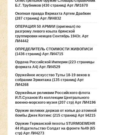
Огнестрельное оружие Словарь-справочник
Б.Г. Трубников (430 страниц) Арт ЛИ1670
Окопная правда Вкрмахта Артем Драбкин
(287 страниц) Арт ЛИ4832
ОПЕРАЦИЯ 50 АРМИИ (оригинал) по
разгрому левого коыла брянской
группировки немцев Сентябрь 1943г. Арт
ЛИ4442
ОПРЕДЕЛИТЕЛЬ СТОИМОСТИ ЖИВОПИСИ
(1436 страниц) Арт ЛИ4715
Ордена Российской Империи (223 страницы
формата А4) Арт ЛИ4529
Оружейное искусство Тулы 18-19 веков в
собрании Эрмитажа (135 страниц) Арт
ЛИ4268
Оружейные реликвии Российского флота
И.П.Суханов Из коллекции Центрального
военно-морского музея (207 стр) Арт ЛИ4196
Оружие великих держав от копья до атомной
бомбы Джек Коггинс (215 страниц) Арт li4215
Оружие Германской пехоты STURMGEWEHR
44 Издательство Солдат на фронте №49 (65
стр) Арт ЛИ4273