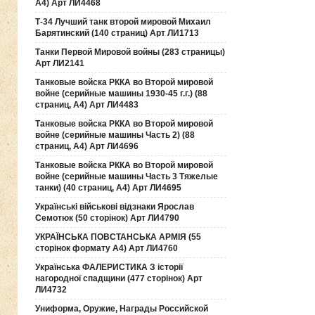
А4) Арт ЛИ4468
Т-34 Лучший танк второй мировой Михаил
Барятинский (140 страниц) Арт ЛИ1713
Танки Первой Мировой войны (283 страницы)
Арт ЛИ2141
Танковые войска РККА во Второй мировой
войне (серийные машины 1930-45 г.г.) (88
страниц, А4) Арт ЛИ4483
Танковые войска РККА во Второй мировой
войне (серийные машины Часть 2) (88
страниц, А4) Арт ЛИ4696
Танковые войска РККА во Второй мировой
войне (серийные машины Часть 3 Тяжелые
танки) (40 страниц, А4) Арт ЛИ4695
Українські військові відзнаки Ярослав
Семотюк (50 сторінок) Арт ЛИ4790
УКРАЇНСЬКА ПОВСТАНСЬКА АРМІЯ (55
сторінок формату А4) Арт ЛИ4760
Українська ФАЛЕРИСТИКА З історії
нагородної спадщини (477 сторінок) Арт
ЛИ4732
Униформа, Оружие, Награды Российской