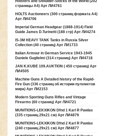
Holsters and Shoulder-Stocks of the World (202
страницы А4) Арт ЛИ4761
HOLTS Auctioneers (300 страниц формата А4)
Арт ЛИ4706
Imperial German Headgear (1888-1914) Field
Guide James D.Turinetti (188 cтр) Арт ЛИ4274
IS-3M HEAVY TANK Tanks in Russia Silver
Collection (40 страниц) Арт ЛИ1733
Italian Armour in German Service 1943-1945
Daniele Guglielmi (314 страниц) Арт ЛИ4718
JAN K.KUBE 109.AUKTION ( 450 страниц) Арт
ЛИ4505
Machine Guns A Detailed history of the Rapid-
Fire Gun (336 страниц об истории пулеметов
мира) Арт ЛИ2153
Modern Sporting Guns Rifles and Vintage
Firearms (60 страниц) Арт ЛИ4721
MUNITIONS-LEKXIKON Dfnd 1 Karl R Pawlas
(335 страниц 29х21 см) Арт ЛИ4879
MUNITIONS-LEKXIKON Dfnd 2 Karl R Pawlas
(240 страниц 29х21 см) Арт ЛИ4877