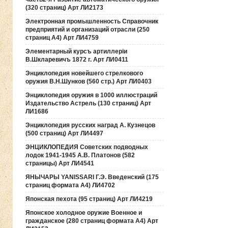
(320 страниц) Арт ЛИ2173
Электронная промышленность Справочник
предприятий и организаций отрасли (250
страниц А4) Арт ЛИ4759
Элементарный курсъ артиллерiи
В.Шкларевичъ 1872 г. Арт ЛИ0411
Энциклопедия новейшего стрелкового
оружия В.Н.Шунков (560 стр.) Арт ЛИ0403
Энциклопедия оружия в 1000 иллюстраций
Издательство Астрель (130 страниц) Арт
ЛИ1686
Энциклопедия русских наград А. Кузнецов
(500 страниц) Арт ЛИ4497
ЭНЦИКЛОПЕДИЯ Советских подводных
лодок 1941-1945 А.В. Платонов (582
страницы) Арт ЛИ4541
ЯНЫЧАРЫ YANISSARI Г.Э. Введенский (175
страниц формата А4) ЛИ4702
Японская пехота (95 страниц) Арт ЛИ4219
Японское холодное оружие Военное и
гражданское (280 страниц формата А4) Арт