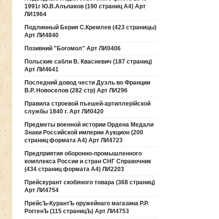
1991г Ю.В.Альпаков (190 страниц А4) Арт
ЛИ1964
Подлинный Берия С.Кремлев (423 страницы)
Арт ЛИ4840
Позивний "Богомол" Арт ЛИ0406
Польские сабли В. Квасневич (187 страниц)
Арт ЛИ4641
Последний довод чести Дуэль во Франции
В.Р. Новоселов (282 стр) Арт ЛИ296
Правила строевой пъешей-артиллерiйской
службы 1840 г. Арт ЛИ0420
Предметы военной истории Ордена Медали
Знаки Российской империи Аукцион (200
страниц формата А4) Арт ЛИ4723
Предприятия оборонно-промышленного
комплекса России и стран СНГ Справочник
(434 страниц формата А4) ЛИ2203
Прейскурант скобяного товара (368 страниц)
Арт ЛИ4754
ПрейсЪ-КурантЪ оружейнаго магазина Р.Р.
РоггенЪ (115 страницЪ) Арт ЛИ4753