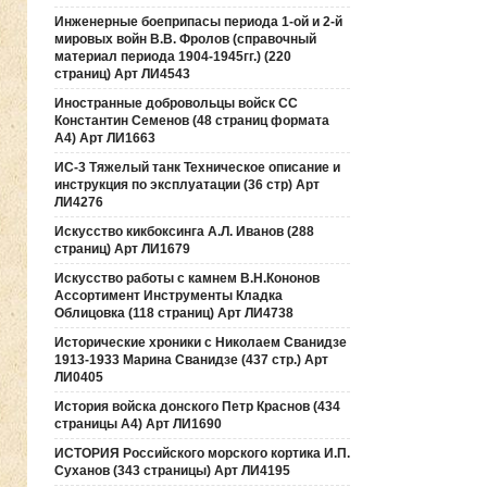
Инженерные боеприпасы периода 1-ой и 2-й
мировых войн В.В. Фролов (справочный
материал периода 1904-1945гг.) (220
страниц) Арт ЛИ4543
Иностранные добровольцы войск СС
Константин Семенов (48 страниц формата
А4) Арт ЛИ1663
ИС-3 Тяжелый танк Техническое описание и
инструкция по эксплуатации (36 стр) Арт
ЛИ4276
Искусство кикбоксинга А.Л. Иванов (288
страниц) Арт ЛИ1679
Искусство работы с камнем В.Н.Кононов
Ассортимент Инструменты Кладка
Облицовка (118 страниц) Арт ЛИ4738
Исторические хроники с Николаем Сванидзе
1913-1933 Марина Сванидзе (437 стр.) Арт
ЛИ0405
История войска донского Петр Краснов (434
страницы А4) Арт ЛИ1690
ИСТОРИЯ Российского морского кортика И.П.
Суханов (343 страницы) Арт ЛИ4195