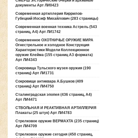
СМЕРШ .Исторические очерки и архивные
документы Арт ЛИ0423
Современная артиллерия Киррилов-
Губецкий Иосиф Михайлович (283 страницы)
Современная военная техника Астрель (543
страниц, А4) Арт ЛИ1742
Современное ОХОТНИЧЬЕ ОРУЖИЕ МИРА
Огнестрельное и холодное Конструкция
Характеристики Модели Коллекционное
оружие Клейма (155 страниц А3 формата)
Арт ЛИ4343
Сокровища Тульского музея оружия (190
cтраниц) Арт ЛИ1731
Сокровище антиквара А.Бушков (409
страниц) Арт ЛИ4750
Сталинградская эпопея (436 страниц, А4)
Арт ЛИ4471
СТВОЛЬНАЯ И РЕАКТИВНАЯ АРТИЛЛЕРИЯ
Плакаты (25 штук) Арт ЛИ4783
Стрелковое оружие ВЕРМАХТА (235 страниц)
Арт ЛИ4709
Стрелковое оружие сегодня (450 страниц,