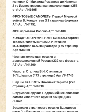
империи От Михаила Романова до Николая
2-го Иллюстрированная энциклопедия (258
стр) Арт ЛИ1695
ФРОНТОВЫЕ САМОЛЕТЫ Первой Мировой
войны В. Кондратьев (71 страница формата
А4) Арт ЛИ4751
ФСБ взрывают Россию Арт ЛИ0408
ХОЛОДНОЕ ОРУЖИЕ Ножи Кинжалы Кортики
Тесаки Стилеты Штыки А.И.Устинов
М.Э.Потрнов Ю.А.Нацваладзе (175 страниц)
Арт ЛИ4860
Частная коллекция оружия в
дореволюционной России (232 стр формата
А3) Арт ЛИ4200_
Чекисты Сталина В.Н. Степанков
Э.П.Шарапов (473 страницы) Арт ЛИ4746
Шер ше ля НЕФТЬ Николай Стариков (270
страниц) Арт ЛИ4830
Штурмовое оружие Подробнейшее описание
самого известного оружия в мире Джек
Льюис
Эволюция стрелкового оружия В.Федоров
часть2-я Развитие автоматического оружия