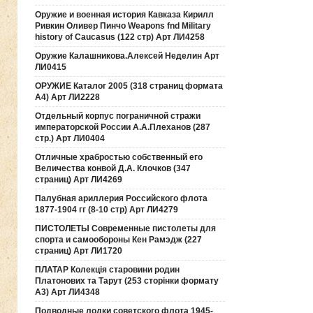
Оружие и военная история Кавказа Кирилл
Ривкин Оливер Пинчо Weapons fnd Military
history of Caucasus (122 стр) Арт ЛИ4258
Оружие Калашникова.Алексей Неделин Арт
ЛИ0415
ОРУЖИЕ Каталог 2005 (318 страниц формата
А4) Арт ЛИ2228
Отдельный корпус пограничной стражи
императорской России А.А.Плеханов (287
стр.) Арт ЛИ0404
Отличные храбростью собственный его
Величества конвой Д.А. Клочков (347
страниц) Арт ЛИ4269
Палубная ариллерия Российского флота
1877-1904 гг (8-10 стр) Арт ЛИ4279
ПИСТОЛЕТЫ Современные пистолеты для
спорта и самообороны Кен Рамэдж (227
страниц) Арт ЛИ1720
ПЛАТАР Колекція старовини родин
Платонових та Тарут (253 сторінки формату
А3) Арт ЛИ4348
Подводные лодки советского флота 1945-