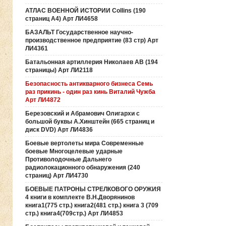
АТЛАС ВОЕННОЙ ИСТОРИИ Collins (190
страниц А4) Арт ЛИ4658
БАЗАЛЬТ Государственное научно-
производственное предприятие (83 стр) Арт
ЛИ4361
Батальонная артиллерия Николаев АВ (194
страницы) Арт ЛИ2118
Безопасность антикварного бизнеса Семь
раз прикинь - один раз кинь Виталий Чужба
Арт ЛИ4872
Березовский и Абрамович Олигархи с
большой буквы А.Хинштейн (665 страниц и
диск DVD) Арт ЛИ4836
Боевые вертолеты мира Современные
боевые Многоцелевые ударные
Противолодочные Дальнего
радиолокационного обнаружения (240
страниц) Арт ЛИ4730
БОЕВЫЕ ПАТРОНЫ СТРЕЛКОВОГО ОРУЖИЯ
4 книги в комплекте В.Н.Дворянинов
книга1(775 стр.) книга2(481 стр.) книга 3 (709
стр.) книга4(709стр.) Арт ЛИ4853