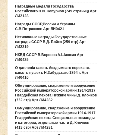
Наградные медали Государства
Российского Н.И. Чепурнов (749 страниц) Арт
ЛИ2128
Награды СССР,России и Украины
С.В.Потрашков Арт ЛИ0421
Нетипичные награды Государственные
награды СССР В.Д. Бойко (259 стр) Арт
ЛИ2219
НКВД СССР В.Воронов А.Шишкин Арт
ЛИ0425
О давленiи газовъ бездымнаго пороха въ
каналъ пушекъ Н.Забудскаго 1894 г. Арт
ЛИ0410
Обмундирование, снаряжение и вооружение
Российской императорской армии 1914-1917
Гвардейская пехота Нижние чины Д. Клочков
(332 стр) Арт ЛИ4282
Обмундирование, снаряжение и вооружение
Российской императорской армии 1914-1917
Гвардейская пехота Специальные команды
и категории, отдельные части Д. Клочков
(413 стр) Арт ЛИ4281