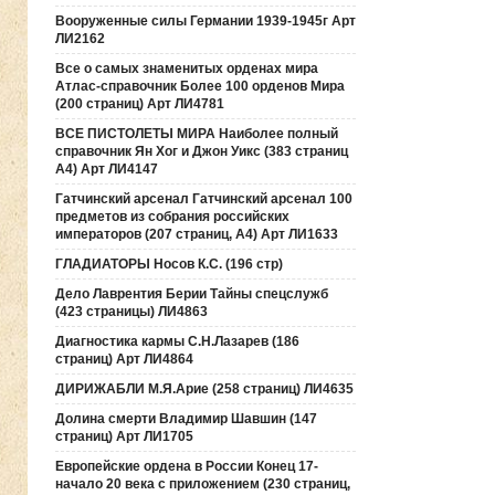
Вооруженные силы Германии 1939-1945г Арт
ЛИ2162
Все о самых знаменитых орденах мира
Атлас-справочник Более 100 орденов Мира
(200 страниц) Арт ЛИ4781
ВСЕ ПИСТОЛЕТЫ МИРА Наиболее полный
справочник Ян Хог и Джон Уикс (383 страниц
А4) Арт ЛИ4147
Гатчинский арсенал Гатчинский арсенал 100
предметов из собрания российских
императоров (207 страниц, А4) Арт ЛИ1633
ГЛАДИАТОРЫ Носов К.С. (196 стр)
Дело Лаврентия Берии Тайны спецслужб
(423 страницы) ЛИ4863
Диагностика кармы С.Н.Лазарев (186
страниц) Арт ЛИ4864
ДИРИЖАБЛИ М.Я.Арие (258 страниц) ЛИ4635
Долина смерти Владимир Шавшин (147
страниц) Арт ЛИ1705
Европейские ордена в России Конец 17-
начало 20 века с приложением (230 страниц,