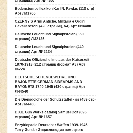
страницы) Арт ЛИ4507
Bodenstempel lexikon Karl R. Pawlas (118 cтр)
Арт ЛИ1706
CZERNY'S Armi Antiche, Militaria e Ordini
Cavallereschi (420 страниц, А4) Арт ЛИ4480
Deutsche Leucht und Signalpistolen (350
страниц) ЛИ2135
Deutsche Leucht und Signalpistolen (440
страниц) Арт ЛИ2134
Deutsche Offiziershe lme aus der Kaiserzeit
1870-1918 (212 страниц формат А3) Арт
li4224
DEUTSCHE SEITENGEWEHRE UND
BAJONETTE GERMAN SIDEARMS AND
BAYONETS 1740-1945 (430 страниц) Арт
ЛИ4540
Die Diensdolche der Schutzstaffel - ss (459 стр)
Арт ЛИ4460
DIXIE Gun Works catalog Samuel Colt (696
страниц) Арт ЛИ1657
Enzyklopadie Deutscher Waffen 1939-1945
Terry Gonder Энциклопедия немецкого