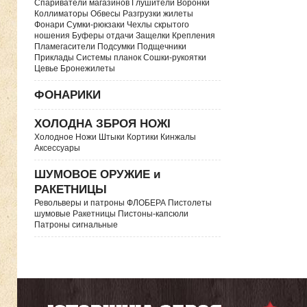
Спариватели магазинов Глушители Воронки
Коллиматоры Обвесы Разгрузки жилеты
Фонари Сумки-рюкзаки Чехлы скрытого
ношения Буферы отдачи Защелки Крепления
Пламегасители Подсумки Подщечники
Приклады Системы планок Сошки-рукоятки
Цевье Бронежилеты
ФОНАРИКИ
ХОЛОДНА ЗБРОЯ НОЖІ
Холодное Ножи Штыки Кортики Кинжалы
Аксессуары
ШУМОВОЕ ОРУЖИЕ и
РАКЕТНИЦЫ
Револьверы и патроны ФЛОБЕРА Пистолеты
шумовые Ракетницы Пистоны-капсюли
Патроны сигнальные