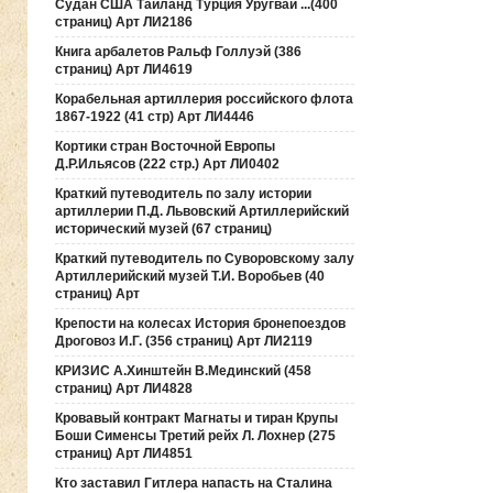
Судан США Таиланд Турция Уругвай ...(400
страниц) Арт ЛИ2186
Книга арбалетов Ральф Голлуэй (386
страниц) Арт ЛИ4619
Корабельная артиллерия российского флота
1867-1922 (41 стр) Арт ЛИ4446
Кортики стран Восточной Европы
Д.Р.Ильясов (222 стр.) Арт ЛИ0402
Краткий путеводитель по залу истории
артиллерии П.Д. Львовский Артиллерийский
исторический музей (67 страниц)
Краткий путеводитель по Суворовскому залу
Артиллерийский музей Т.И. Воробьев (40
страниц) Арт
Крепости на колесах История бронепоездов
Дроговоз И.Г. (356 страниц) Арт ЛИ2119
КРИЗИС А.Хинштейн В.Мединский (458
страниц) Арт ЛИ4828
Кровавый контракт Магнаты и тиран Крупы
Боши Сименсы Третий рейх Л. Лохнер (275
страниц) Арт ЛИ4851
Кто заставил Гитлера напасть на Сталина