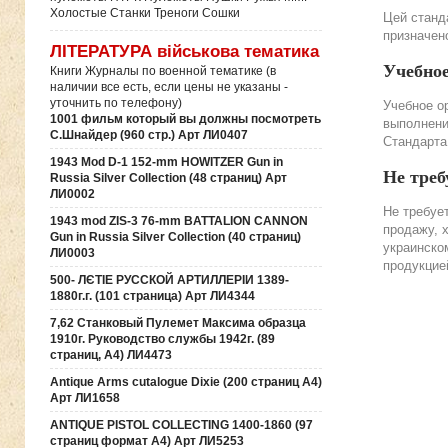
Холостые Станки Треноги Сошки
Цей станда
призначено
ЛІТЕРАТУРА військова тематика
Учебно
Книги Журналы по военной тематике (в
наличии все есть, если цены не указаны -
уточнить по телефону)
Учебное о
1001 фильм который вы должны посмотреть
выполнени
С.Шнайдер (960 стр.) Арт ЛИ0407
Стандарта
1943 Mod D-1 152-mm HOWITZER Gun in
Не треб
Russia Silver Collection (48 страниц) Арт
ЛИ0002
Не требуе
1943 mod ZIS-3 76-mm BATTALION CANNON
продажу, 
Gun in Russia Silver Collection (40 страниц)
украинско
ЛИ0003
продукцие
500- ЛЄТІЕ РУССКОЙ АРТИЛЛЕРІИ 1389-
1880г.г. (101 страница) Арт ЛИ4344
7,62 Станковый Пулемет Максима образца
1910г. Руководство службы 1942г. (89
страниц, А4) ЛИ4473
Antique Arms cutalogue Dixie (200 страниц А4)
Арт ЛИ1658
ANTIQUE PISTOL COLLECTING 1400-1860 (97
страниц формат А4) Арт ЛИ5253