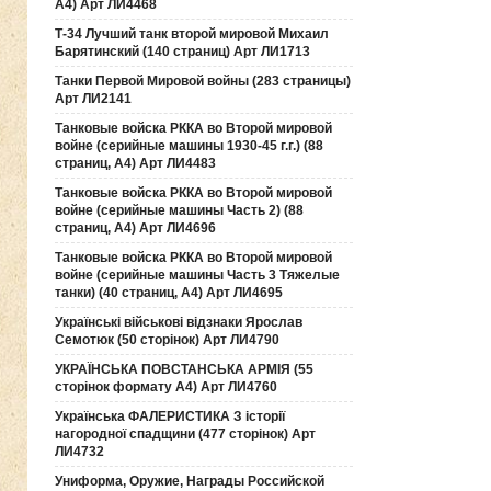
А4) Арт ЛИ4468
Т-34 Лучший танк второй мировой Михаил
Барятинский (140 страниц) Арт ЛИ1713
Танки Первой Мировой войны (283 страницы)
Арт ЛИ2141
Танковые войска РККА во Второй мировой
войне (серийные машины 1930-45 г.г.) (88
страниц, А4) Арт ЛИ4483
Танковые войска РККА во Второй мировой
войне (серийные машины Часть 2) (88
страниц, А4) Арт ЛИ4696
Танковые войска РККА во Второй мировой
войне (серийные машины Часть 3 Тяжелые
танки) (40 страниц, А4) Арт ЛИ4695
Українські військові відзнаки Ярослав
Семотюк (50 сторінок) Арт ЛИ4790
УКРАЇНСЬКА ПОВСТАНСЬКА АРМІЯ (55
сторінок формату А4) Арт ЛИ4760
Українська ФАЛЕРИСТИКА З історії
нагородної спадщини (477 сторінок) Арт
ЛИ4732
Униформа, Оружие, Награды Российской