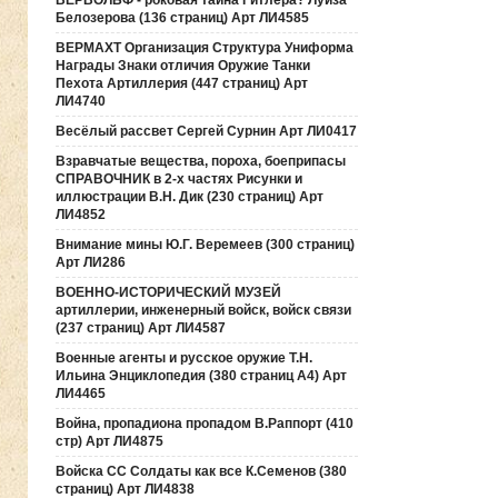
ВЕРВОЛЬФ - роковая тайна Гитлера? Луиза
Белозерова (136 страниц) Арт ЛИ4585
ВЕРМАХТ Организация Структура Униформа
Награды Знаки отличия Оружие Танки
Пехота Артиллерия (447 страниц) Арт
ЛИ4740
Весёлый рассвет Сергей Сурнин Арт ЛИ0417
Взравчатые вещества, пороха, боеприпасы
СПРАВОЧНИК в 2-х частях Рисунки и
иллюстрации В.Н. Дик (230 страниц) Арт
ЛИ4852
Внимание мины Ю.Г. Веремеев (300 страниц)
Арт ЛИ286
ВОЕННО-ИСТОРИЧЕСКИЙ МУЗЕЙ
артиллерии, инженерный войск, войск связи
(237 страниц) Арт ЛИ4587
Военные агенты и русское оружие Т.Н.
Ильина Энциклопедия (380 страниц А4) Арт
ЛИ4465
Война, пропадиона пропадом В.Раппорт (410
стр) Арт ЛИ4875
Войска СС Солдаты как все К.Семенов (380
страниц) Арт ЛИ4838