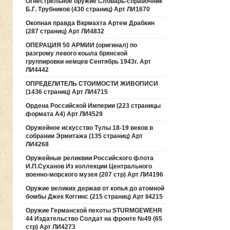
Огнестрельное оружие Словарь-справочник
Б.Г. Трубников (430 страниц) Арт ЛИ1670
Окопная правда Вкрмахта Артем Драбкин
(287 страниц) Арт ЛИ4832
ОПЕРАЦИЯ 50 АРМИИ (оригинал) по
разгрому левого коыла брянской
группировки немцев Сентябрь 1943г. Арт
ЛИ4442
ОПРЕДЕЛИТЕЛЬ СТОИМОСТИ ЖИВОПИСИ
(1436 страниц) Арт ЛИ4715
Ордена Российской Империи (223 страницы
формата А4) Арт ЛИ4529
Оружейное искусство Тулы 18-19 веков в
собрании Эрмитажа (135 страниц) Арт
ЛИ4268
Оружейные реликвии Российского флота
И.П.Суханов Из коллекции Центрального
военно-морского музея (207 стр) Арт ЛИ4196
Оружие великих держав от копья до атомной
бомбы Джек Коггинс (215 страниц) Арт li4215
Оружие Германской пехоты STURMGEWEHR
44 Издательство Солдат на фронте №49 (65
стр) Арт ЛИ4273