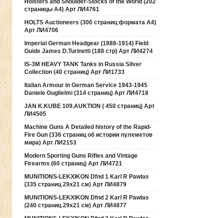
Holsters and Shoulder-Stocks of the World (202
страницы А4) Арт ЛИ4761
HOLTS Auctioneers (300 страниц формата А4)
Арт ЛИ4706
Imperial German Headgear (1888-1914) Field
Guide James D.Turinetti (188 cтр) Арт ЛИ4274
IS-3M HEAVY TANK Tanks in Russia Silver
Collection (40 страниц) Арт ЛИ1733
Italian Armour in German Service 1943-1945
Daniele Guglielmi (314 страниц) Арт ЛИ4718
JAN K.KUBE 109.AUKTION ( 450 страниц) Арт
ЛИ4505
Machine Guns A Detailed history of the Rapid-
Fire Gun (336 страниц об истории пулеметов
мира) Арт ЛИ2153
Modern Sporting Guns Rifles and Vintage
Firearms (60 страниц) Арт ЛИ4721
MUNITIONS-LEKXIKON Dfnd 1 Karl R Pawlas
(335 страниц 29х21 см) Арт ЛИ4879
MUNITIONS-LEKXIKON Dfnd 2 Karl R Pawlas
(240 страниц 29х21 см) Арт ЛИ4877