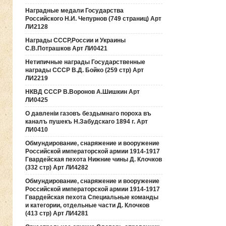
Наградные медали Государства
Российского Н.И. Чепурнов (749 страниц) Арт
ЛИ2128
Награды СССР,России и Украины
С.В.Потрашков Арт ЛИ0421
Нетипичные награды Государственные
награды СССР В.Д. Бойко (259 стр) Арт
ЛИ2219
НКВД СССР В.Воронов А.Шишкин Арт
ЛИ0425
О давленiи газовъ бездымнаго пороха въ
каналъ пушекъ Н.Забудскаго 1894 г. Арт
ЛИ0410
Обмундирование, снаряжение и вооружение
Российской императорской армии 1914-1917
Гвардейская пехота Нижние чины Д. Клочков
(332 стр) Арт ЛИ4282
Обмундирование, снаряжение и вооружение
Российской императорской армии 1914-1917
Гвардейская пехота Специальные команды
и категории, отдельные части Д. Клочков
(413 стр) Арт ЛИ4281