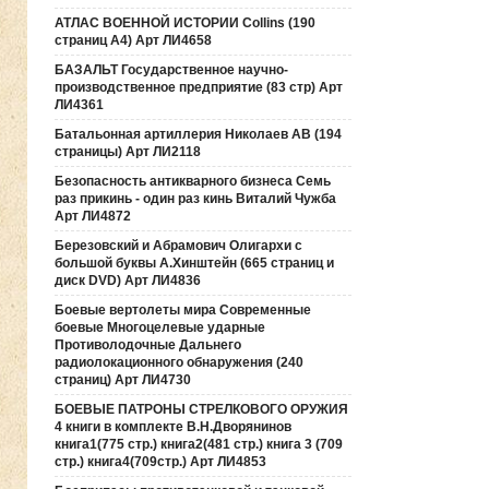
АТЛАС ВОЕННОЙ ИСТОРИИ Collins (190
страниц А4) Арт ЛИ4658
БАЗАЛЬТ Государственное научно-
производственное предприятие (83 стр) Арт
ЛИ4361
Батальонная артиллерия Николаев АВ (194
страницы) Арт ЛИ2118
Безопасность антикварного бизнеса Семь
раз прикинь - один раз кинь Виталий Чужба
Арт ЛИ4872
Березовский и Абрамович Олигархи с
большой буквы А.Хинштейн (665 страниц и
диск DVD) Арт ЛИ4836
Боевые вертолеты мира Современные
боевые Многоцелевые ударные
Противолодочные Дальнего
радиолокационного обнаружения (240
страниц) Арт ЛИ4730
БОЕВЫЕ ПАТРОНЫ СТРЕЛКОВОГО ОРУЖИЯ
4 книги в комплекте В.Н.Дворянинов
книга1(775 стр.) книга2(481 стр.) книга 3 (709
стр.) книга4(709стр.) Арт ЛИ4853