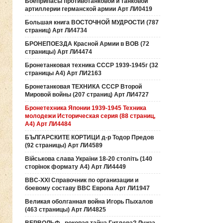
Боеприпасы противотанковой и танковой
артиллерии германской армии Арт ЛИ0419
Большая книга ВОСТОЧНОЙ МУДРОСТИ (787
страниц) Арт ЛИ4734
БРОНЕПОЕЗДА Красной Армии в ВОВ (72
страницы) Арт ЛИ4474
Бронетанковая техника СССР 1939-1945г (32
страницы А4) Арт ЛИ2163
Бронетанковая ТЕХНИКА СССР Второй
Мировой войны (207 страниц) Арт ЛИ4727
Бронетехника Японии 1939-1945 Техника
молодежи Историческая серия (88 страниц,
А4) Арт ЛИ4484
БЪЛГАРСКИТЕ КОРТИЦИ д-р Тодор Предов
(92 страницы) Арт ЛИ4589
Військова слава України 18-20 століть (140
сторінок формату А4) Арт ЛИ4449
ВВС-ХХI Справочник по организации и
боевому составу ВВС Европа Арт ЛИ1947
Великая оболганная война Игорь Пыхалов
(463 страницы) Арт ЛИ4825