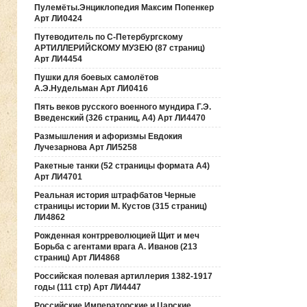
Пулемёты.Энциклопедия Максим Попенкер
Арт ЛИ0424
Путеводитель по С-Петербургскому
АРТИЛЛЕРИЙСКОМУ МУЗЕЮ (87 страниц)
Арт ЛИ4454
Пушки для боевых самолётов
А.Э.Нудельман Арт ЛИ0416
Пять веков русского военного мундира Г.Э.
Введенский (326 страниц, А4) Арт ЛИ4470
Размышления и афоризмы Евдокия
Лучезарнова Арт ЛИ5258
Ракетные танки (52 страницы формата А4)
Арт ЛИ4701
Реальная история штрафбатов Черные
страницы истории М. Кустов (315 страниц)
ЛИ4862
Рожденная контрреволюцией Щит и меч
Борьба с агентами врага А. Иванов (213
страниц) Арт ЛИ4868
Российская полевая артиллерия 1382-1917
годы (111 стр) Арт ЛИ4447
Российские Императорские и Царские