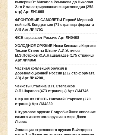
империи От Михаила Романова до Николая
2-го Иллюстрированная энциклопедия (258
стр) Арт ЛИ1695
ФРОНТОВЫЕ САМОЛЕТЫ Первой Мировой
войны В. Кондратьев (71 страница формата
А4) Арт ЛИ4751
ФСБ взрывают Россию Арт ЛИ0408
ХОЛОДНОЕ ОРУЖИЕ Ножи Кинжалы Кортики
Тесаки Стилеты Штыки А.И.Устинов
М.Э.Потрнов Ю.А.Нацваладзе (175 страниц)
Арт ЛИ4860
Частная коллекция оружия в
дореволюционной России (232 стр формата
А3) Арт ЛИ4200_
Чекисты Сталина В.Н. Степанков
Э.П.Шарапов (473 страницы) Арт ЛИ4746
Шер ше ля НЕФТЬ Николай Стариков (270
страниц) Арт ЛИ4830
Штурмовое оружие Подробнейшее описание
самого известного оружия в мире Джек
Льюис
Эволюция стрелкового оружия В.Федоров
часть2-я Развитие автоматического оружия