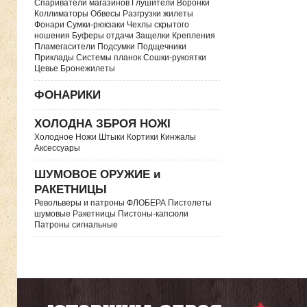
Спариватели магазинов Глушители Воронки
Коллиматоры Обвесы Разгрузки жилеты
Фонари Сумки-рюкзаки Чехлы скрытого
ношения Буферы отдачи Защелки Крепления
Пламегасители Подсумки Подщечники
Приклады Системы планок Сошки-рукоятки
Цевье Бронежилеты
ФОНАРИКИ
ХОЛОДНА ЗБРОЯ НОЖІ
Холодное Ножи Штыки Кортики Кинжалы
Аксессуары
ШУМОВОЕ ОРУЖИЕ и
РАКЕТНИЦЫ
Револьверы и патроны ФЛОБЕРА Пистолеты
шумовые Ракетницы Пистоны-капсюли
Патроны сигнальные