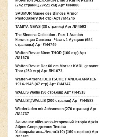
MUNITIONS-LEKXIKON Dfnd 3 Karl R Pawlas
(242 страниц 29х21 см) Арт ЛИ4880
SAUMUR Musee des Blindes Armor
PhotoGallery (64 стр) Арт ЛИ4246
TAMIYA NEWS (38 страниц) Арт ЛИ4593
The Sincona Collection - Part 1 Auction
Коллекция Синкона - Часть 1 Аукцион (654
страницы) Арт ЛИ4749
Waffen Revue 60cm THOR (100 стр) Арт
ЛИ1676
Waffen Revue Der 60 cm Morser KARL genannt
Thor (250 стр) Арт ЛИ1673
Waffen-Arsenal DEUTSCHE HANDGRANATEN
1914-1945 (47 стр) Арт ЛИ4347
WALLIS Wallis (50 страниц) Арт ЛИ4518
WALLIS@WALLIS (200 страниц) Арт ЛИ4583
Wiederladen mit Johsnnsen (270 страниц) Арт
ЛИ4737
Альманах військово-історичний Історія Архів
Зброя Спорядження Техніка
Уніформістика...Число1(10) (160 сторінок) Арт
ЛИ4631