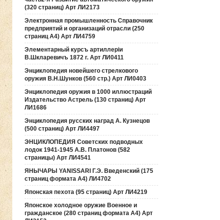
(320 страниц) Арт ЛИ2173
Электронная промышленность Справочник
предприятий и организаций отрасли (250
страниц А4) Арт ЛИ4759
Элементарный курсъ артиллерiи
В.Шкларевичъ 1872 г. Арт ЛИ0411
Энциклопедия новейшего стрелкового
оружия В.Н.Шунков (560 стр.) Арт ЛИ0403
Энциклопедия оружия в 1000 иллюстраций
Издательство Астрель (130 страниц) Арт
ЛИ1686
Энциклопедия русских наград А. Кузнецов
(500 страниц) Арт ЛИ4497
ЭНЦИКЛОПЕДИЯ Советских подводных
лодок 1941-1945 А.В. Платонов (582
страницы) Арт ЛИ4541
ЯНЫЧАРЫ YANISSARI Г.Э. Введенский (175
страниц формата А4) ЛИ4702
Японская пехота (95 страниц) Арт ЛИ4219
Японское холодное оружие Военное и
гражданское (280 страниц формата А4) Арт