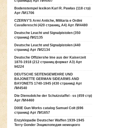
страницы) Арт ЛИ4507
Bodenstempel lexikon Karl R. Pawlas (118 cтр)
Арт ЛИ1706
CZERNY'S Armi Antiche, Militaria e Ordini
Cavallereschi (420 страниц, А4) Арт ЛИ4480
Deutsche Leucht und Signalpistolen (350
страниц) ЛИ2135
Deutsche Leucht und Signalpistolen (440
страниц) Арт ЛИ2134
Deutsche Offiziershe lme aus der Kaiserzeit
1870-1918 (212 страниц формат А3) Арт
li4224
DEUTSCHE SEITENGEWEHRE UND
BAJONETTE GERMAN SIDEARMS AND
BAYONETS 1740-1945 (430 страниц) Арт
ЛИ4540
Die Diensdolche der Schutzstaffel - ss (459 стр)
Арт ЛИ4460
DIXIE Gun Works catalog Samuel Colt (696
страниц) Арт ЛИ1657
Enzyklopadie Deutscher Waffen 1939-1945
Terry Gonder Энциклопедия немецкого