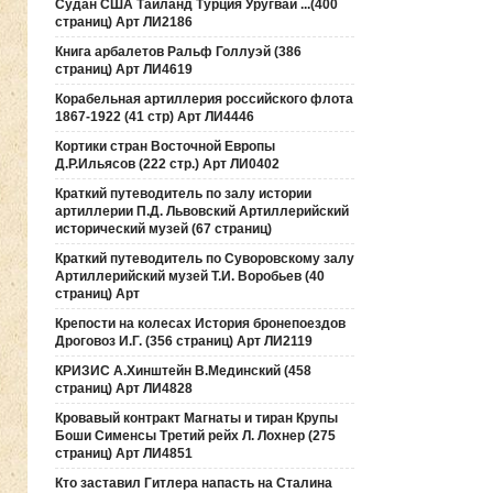
Судан США Таиланд Турция Уругвай ...(400
страниц) Арт ЛИ2186
Книга арбалетов Ральф Голлуэй (386
страниц) Арт ЛИ4619
Корабельная артиллерия российского флота
1867-1922 (41 стр) Арт ЛИ4446
Кортики стран Восточной Европы
Д.Р.Ильясов (222 стр.) Арт ЛИ0402
Краткий путеводитель по залу истории
артиллерии П.Д. Львовский Артиллерийский
исторический музей (67 страниц)
Краткий путеводитель по Суворовскому залу
Артиллерийский музей Т.И. Воробьев (40
страниц) Арт
Крепости на колесах История бронепоездов
Дроговоз И.Г. (356 страниц) Арт ЛИ2119
КРИЗИС А.Хинштейн В.Мединский (458
страниц) Арт ЛИ4828
Кровавый контракт Магнаты и тиран Крупы
Боши Сименсы Третий рейх Л. Лохнер (275
страниц) Арт ЛИ4851
Кто заставил Гитлера напасть на Сталина