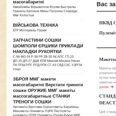
масогабаритні
Вас за
Авиабомбы Взрыватели Втулки Выстрелы
Гранаты Капсюли Мины Патроны Снаряды
Ммг Холостые
НКВД С
ВІЙСЬКОВА ТЕХНІКА
БТР Мотоциклы Пушки
Пулемё
ЗАПЧАСТИНИ СОШКИ
ШОМПОЛИ ЄРШИКИ ПРИКЛАДИ
НАКЛАДКИ РУКОЯТКИ
C-96 MG-34 P-38 PP ZB-30 АК АПС ГП-25
Макеты
ДП-25 ДП-27 ДШК КПВ Максим Мосина Наган
ПК ППШ РПГ РПД РПК СГ-43 СВД CКС УЗРГМ
Макеты ор
тощо
утратило 
путем вне
ЗБРОЯ ММГ макети
заметны н
масогабаритні Верстати триноги
далее
сошки ОРУЖИЕ ММГ макеты
СТАНДА
массогабаритные СТАНКИ
ТРЕНОГИ СОШКИ
DEACTIV
Автоматы Винтовки Гранатометы Карабины
Минометы Огнеметы ПЗРК Пистолеты-
Цей станда
пулеметы ПТРК Пулеметы Пушки Ружья ММГ