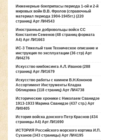
Инженерные боеприпасы периода 1-ой и 2-й
мировых войн В.В. Фролов (справочный
материал периода 1904-1945гг.) (220
страниц) Арт ЛИ4543
Иностранные добровольцы войск СС
Константин Семенов (48 страниц формата
А4) Арт ЛИ1663
ИС-3 Тяжелый танк Техническое описание и
инструкция по эксплуатации (36 стр) Арт
ЛИ4276
Искусство кикбоксинга А.Л. Иванов (288
страниц) Арт ЛИ1679
Искусство работы с камнем В.Н.Кононов
Ассортимент Инструменты Кладка
Облицовка (118 страниц) Арт ЛИ4738
Исторические хроники с Николаем Сванидзе
1913-1933 Марина Сванидзе (437 стр.) Арт
ЛИ0405
История войска донского Петр Краснов (434
страницы А4) Арт ЛИ1690
ИСТОРИЯ Российского морского кортика И.П.
Суханов (343 страницы) Арт ЛИ4195