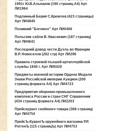
1991г Ю.В.Альпаков (190 страниц А4) Арт
ЛИ1964
Подлинный Берия С.Кремлев (423 страницы)
Арт ЛИ4840
Позивний "Богомол" Арт ЛИ0406
Польские сабли В. Квасневич (187 страниц)
Арт ЛИ4641
Последний довод чести Дуэль во Франции
В.Р. Новоселов (282 стр) Арт ЛИ296
Правила строевой пъешей-артиллерiйской
службы 1840 г. Арт ЛИ0420
Предметы военной истории Ордена Медали
Знаки Российской империи Аукцион (200
страниц формата А4) Арт ЛИ4723
Предприятия оборонно-промышленного
комплекса России и стран СНГ Справочник
(434 страниц формата А4) ЛИ2203
Прейскурант скобяного товара (368 страниц)
Арт ЛИ4754
ПрейсЪ-КурантЪ оружейнаго магазина Р.Р.
РоггенЪ (115 страницЪ) Арт ЛИ4753