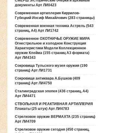
СМЕРШ .Исторические очерки и архивные
документы Арт ЛИ0423
Современная артиллерия Киррилов-
Губецкий Иосиф Михайлович (283 страницы)
Современная военная техника Астрель (543
страниц, А4) Арт ЛИ1742
Современное ОХОТНИЧЬЕ ОРУЖИЕ МИРА
Огнестрельное и холодное Конструкция
Характеристики Модели Коллекционное
оружие Клейма (155 страниц А3 формата)
Арт ЛИ4343
Сокровища Тульского музея оружия (190
cтраниц) Арт ЛИ1731
Сокровище антиквара А.Бушков (409
страниц) Арт ЛИ4750
Сталинградская эпопея (436 страниц, А4)
Арт ЛИ4471
СТВОЛЬНАЯ И РЕАКТИВНАЯ АРТИЛЛЕРИЯ
Плакаты (25 штук) Арт ЛИ4783
Стрелковое оружие ВЕРМАХТА (235 страниц)
Арт ЛИ4709
Стрелковое оружие сегодня (450 страниц,