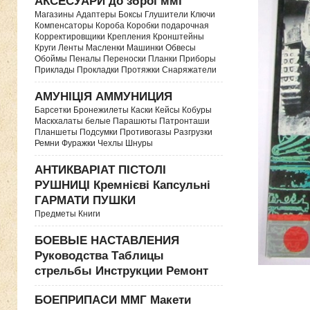
АКСЕСУАРИ до зброї ммг
Магазины Адаптеры Боксы Глушители Ключи
Компенсаторы Короба Коробки подарочная
Корректировщики Крепления Кронштейны
Круги Ленты Масленки Машинки Обвесы
Обоймы Пеналы Переноски Планки Приборы
Приклады Прокладки Протяжки Снаряжатели
АМУНІЦІЯ АММУНИЦИЯ
Барсетки Бронежилеты Каски Кейсы Кобуры
Маскхалаты белые Парашюты Патронташи
Планшеты Подсумки Противогазы Разгрузки
Ремни Фуражки Чехлы Шнуры
АНТИКВАРІАТ ПІСТОЛІ
РУШНИЦІ Кремнієві Капсульні
ГАРМАТИ ПУШКИ
Предметы Книги
БОЕВЫЕ НАСТАВЛЕНИЯ
Руководства Таблицы
стрельбы Инструкции Ремонт
БОЕПРИПАСИ ММГ Макети