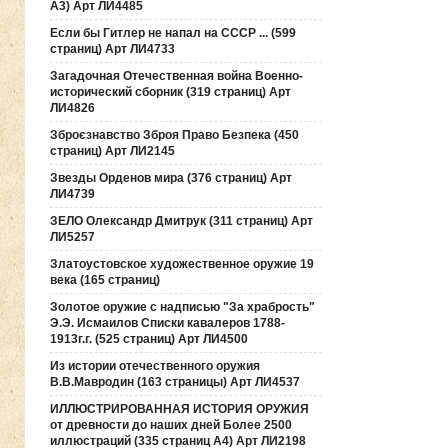
А3) Арт ЛИ4485
Если бы Гитлер не напал на СССР ... (599
страниц) Арт ЛИ4733
Загадочная Отечественная война Военно-
исторический сборник (319 страниц) Арт
ЛИ4826
Зброєзнавство Зброя Право Безпека (450
страниц) Арт ЛИ2145
Звезды Орденов мира (376 страниц) Арт
ЛИ4739
ЗЕЛО Олександр Дмитрук (311 страниц) Арт
ЛИ5257
Златоустовское художественное оружие 19
века (165 страниц)
Золотое оружие с надписью "За храбрость"
Э.Э. Исмаилов Списки кавалеров 1788-
1913г.г. (525 страниц) Арт ЛИ4500
Из истории отечественного оружия
В.В.Мавродин (163 страницы) Арт ЛИ4537
ИЛЛЮСТРИРОВАННАЯ ИСТОРИЯ ОРУЖИЯ
от древности до наших дней Более 2500
иллюстраций (335 страниц А4) Арт ЛИ2198