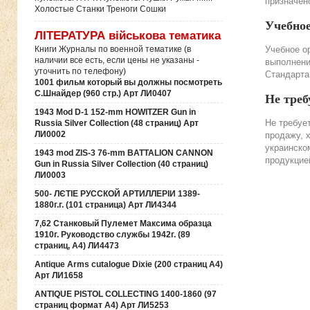
призначено
Холостые Станки Треноги Сошки
Учебно
ЛІТЕРАТУРА військова тематика
Учебное о
Книги Журналы по военной тематике (в
наличии все есть, если цены не указаны -
выполнени
уточнить по телефону)
Стандарта
1001 фильм который вы должны посмотреть
С.Шнайдер (960 стр.) Арт ЛИ0407
Не треб
1943 Mod D-1 152-mm HOWITZER Gun in
Не требуе
Russia Silver Collection (48 страниц) Арт
ЛИ0002
продажу, 
украинско
1943 mod ZIS-3 76-mm BATTALION CANNON
продукцие
Gun in Russia Silver Collection (40 страниц)
ЛИ0003
500- ЛЄТІЕ РУССКОЙ АРТИЛЛЕРІИ 1389-
1880г.г. (101 страница) Арт ЛИ4344
7,62 Станковый Пулемет Максима образца
1910г. Руководство службы 1942г. (89
страниц, А4) ЛИ4473
Antique Arms cutalogue Dixie (200 страниц А4)
Арт ЛИ1658
ANTIQUE PISTOL COLLECTING 1400-1860 (97
страниц формат А4) Арт ЛИ5253