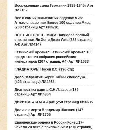
Вооруженные силы Германии 1939-1945г Арт
ЛИ2162
Все о самых знаменитых орденах мира
Атлас-справочник Более 100 орденов Мира
(200 страниц) Арт ЛИ4781
ВСЕ ПИСТОЛЕТЫ МИРА Наиболее полный
справочник Ян Хог и Джон Уикс (383 страниц
А4) Арт ЛИ4147
Гатчинский арсенал Гатчинский арсенал 100
предметов из собрания российских
императоров (207 страниц, А4) Арт ЛИ1633
ГЛАДИАТОРЫ Носов К.С. (196 стр)
Дело Лаврентия Берии Тайны спецслужб
(423 страницы) ЛИ4863
Диагностика кармы С.Н.Лазарев (186
страниц) Арт ЛИ4864
ДИРИЖАБЛИ М.Я.Арие (258 страниц) ЛИ4635
Долина смерти Владимир Шавшин (147
страниц) Арт ЛИ1705
Европейские ордена в России Конец 17-
начало 20 века с приложением (230 страниц,