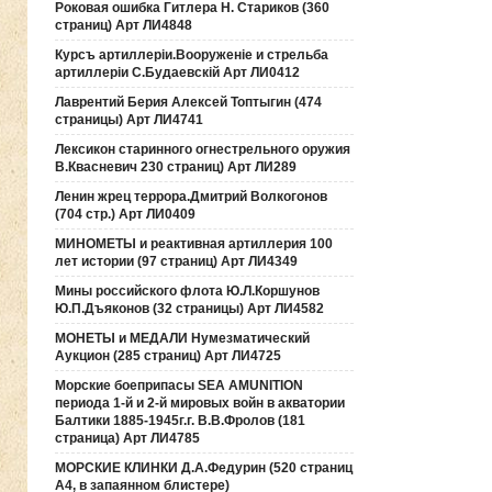
Роковая ошибка Гитлера Н. Стариков (360
страниц) Арт ЛИ4848
Курсъ артиллерiи.Вооруженiе и стрельба
артиллерiи С.Будаевскiй Арт ЛИ0412
Лаврентий Берия Алексей Топтыгин (474
страницы) Арт ЛИ4741
Лексикон старинного огнестрельного оружия
В.Квасневич 230 страниц) Арт ЛИ289
Ленин жрец террора.Дмитрий Волкогонов
(704 стр.) Арт ЛИ0409
МИНОМЕТЫ и реактивная артиллерия 100
лет истории (97 страниц) Арт ЛИ4349
Мины российского флота Ю.Л.Коршунов
Ю.П.Дъяконов (32 страницы) Арт ЛИ4582
МОНЕТЫ и МЕДАЛИ Нумезматический
Аукцион (285 страниц) Арт ЛИ4725
Морские боеприпасы SEA AMUNITION
периода 1-й и 2-й мировых войн в акватории
Балтики 1885-1945г.г. В.В.Фролов (181
страница) Арт ЛИ4785
МОРСКИЕ КЛИНКИ Д.А.Федурин (520 страниц
А4, в запаянном блистере)