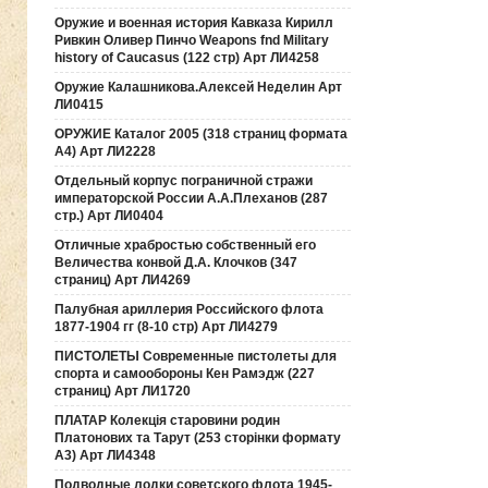
Оружие и военная история Кавказа Кирилл
Ривкин Оливер Пинчо Weapons fnd Military
history of Caucasus (122 стр) Арт ЛИ4258
Оружие Калашникова.Алексей Неделин Арт
ЛИ0415
ОРУЖИЕ Каталог 2005 (318 страниц формата
А4) Арт ЛИ2228
Отдельный корпус пограничной стражи
императорской России А.А.Плеханов (287
стр.) Арт ЛИ0404
Отличные храбростью собственный его
Величества конвой Д.А. Клочков (347
страниц) Арт ЛИ4269
Палубная ариллерия Российского флота
1877-1904 гг (8-10 стр) Арт ЛИ4279
ПИСТОЛЕТЫ Современные пистолеты для
спорта и самообороны Кен Рамэдж (227
страниц) Арт ЛИ1720
ПЛАТАР Колекція старовини родин
Платонових та Тарут (253 сторінки формату
А3) Арт ЛИ4348
Подводные лодки советского флота 1945-