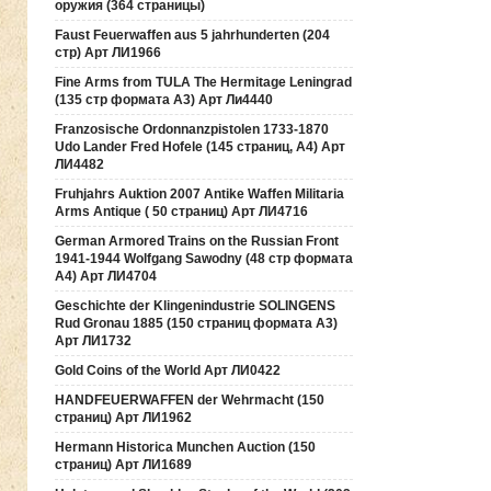
оружия (364 страницы)
Faust Feuerwaffen aus 5 jahrhunderten (204
стр) Арт ЛИ1966
Fine Arms from TULA The Hermitage Leningrad
(135 стр формата А3) Арт Ли4440
Franzosische Ordonnanzpistolen 1733-1870
Udo Lander Fred Hofele (145 страниц, А4) Арт
ЛИ4482
Fruhjahrs Auktion 2007 Antike Waffen Militaria
Arms Antique ( 50 страниц) Арт ЛИ4716
German Armored Trains on the Russian Front
1941-1944 Wolfgang Sawodny (48 стр формата
А4) Арт ЛИ4704
Geschichte der Klingenindustrie SOLINGENS
Rud Gronau 1885 (150 страниц формата А3)
Арт ЛИ1732
Gold Coins of the World Арт ЛИ0422
HANDFEUERWAFFEN der Wehrmacht (150
страниц) Арт ЛИ1962
Hermann Historica Munchen Auction (150
страниц) Арт ЛИ1689