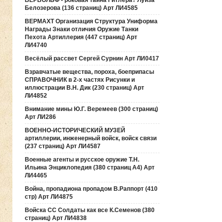
ВЕРВОЛЬФ - роковая тайна Гитлера? Луиза
Белозерова (136 страниц) Арт ЛИ4585
ВЕРМАХТ Организация Структура Униформа
Награды Знаки отличия Оружие Танки
Пехота Артиллерия (447 страниц) Арт
ЛИ4740
Весёлый рассвет Сергей Сурнин Арт ЛИ0417
Взравчатые вещества, пороха, боеприпасы
СПРАВОЧНИК в 2-х частях Рисунки и
иллюстрации В.Н. Дик (230 страниц) Арт
ЛИ4852
Внимание мины Ю.Г. Веремеев (300 страниц)
Арт ЛИ286
ВОЕННО-ИСТОРИЧЕСКИЙ МУЗЕЙ
артиллерии, инженерный войск, войск связи
(237 страниц) Арт ЛИ4587
Военные агенты и русское оружие Т.Н.
Ильина Энциклопедия (380 страниц А4) Арт
ЛИ4465
Война, пропадиона пропадом В.Раппорт (410
стр) Арт ЛИ4875
Войска СС Солдаты как все К.Семенов (380
страниц) Арт ЛИ4838