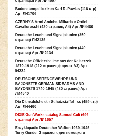
страницы) Арт ЛИ4507
Bodenstempel lexikon Karl R. Pawlas (118 cтр)
Арт ЛИ1706
CZERNY'S Armi Antiche, Militaria e Ordini
Cavallereschi (420 страниц, А4) Арт ЛИ4480
Deutsche Leucht und Signalpistolen (350
страниц) ЛИ2135
Deutsche Leucht und Signalpistolen (440
страниц) Арт ЛИ2134
Deutsche Offiziershe lme aus der Kaiserzeit
1870-1918 (212 страниц формат А3) Арт
li4224
DEUTSCHE SEITENGEWEHRE UND
BAJONETTE GERMAN SIDEARMS AND
BAYONETS 1740-1945 (430 страниц) Арт
ЛИ4540
Die Diensdolche der Schutzstaffel - ss (459 стр)
Арт ЛИ4460
DIXIE Gun Works catalog Samuel Colt (696
страниц) Арт ЛИ1657
Enzyklopadie Deutscher Waffen 1939-1945
Terry Gonder Энциклопедия немецкого