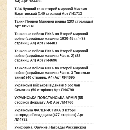
А4) Арт ЛИ4468
Т-34 Лучший танк второй мировой Михаил
Барятинский (140 страниц) Арт ЛИ1713
Танки Первой Мировой войны (283 страницы)
Арт ЛИ2141
Танковые войска РККА во Второй мировой
войне (серийные машины 1930-45 г.г.) (88
страниц, А4) Арт ЛИ4483
Танковые войска РККА во Второй мировой
войне (серийные машины Часть 2) (88
страниц, А4) Арт ЛИ4696
Танковые войска РККА во Второй мировой
войне (серийные машины Часть 3 Тяжелые
танки) (40 страниц, А4) Арт ЛИ4695
Українські військові відзнаки Ярослав
Семотюк (50 сторінок) Арт ЛИ4790
УКРАЇНСЬКА ПОВСТАНСЬКА АРМІЯ (55
сторінок формату А4) Арт ЛИ4760
Українська ФАЛЕРИСТИКА З історії
нагородної спадщини (477 сторінок) Арт
ЛИ4732
Униформа, Оружие, Награды Российской