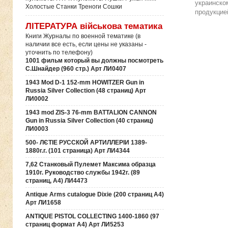
украинско
Холостые Станки Треноги Сошки
продукцие
ЛІТЕРАТУРА військова тематика
Книги Журналы по военной тематике (в
наличии все есть, если цены не указаны -
уточнить по телефону)
1001 фильм который вы должны посмотреть
С.Шнайдер (960 стр.) Арт ЛИ0407
1943 Mod D-1 152-mm HOWITZER Gun in
Russia Silver Collection (48 страниц) Арт
ЛИ0002
1943 mod ZIS-3 76-mm BATTALION CANNON
Gun in Russia Silver Collection (40 страниц)
ЛИ0003
500- ЛЄТІЕ РУССКОЙ АРТИЛЛЕРІИ 1389-
1880г.г. (101 страница) Арт ЛИ4344
7,62 Станковый Пулемет Максима образца
1910г. Руководство службы 1942г. (89
страниц, А4) ЛИ4473
Antique Arms cutalogue Dixie (200 страниц А4)
Арт ЛИ1658
ANTIQUE PISTOL COLLECTING 1400-1860 (97
страниц формат А4) Арт ЛИ5253