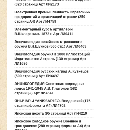
(320 страниц) Арт ЛИ2173
Электронная промышленность Справочник
предприятий и организаций отрасли (250
страниц А4) Арт ЛИ4759
Элементарный курсъ артиллерiи
В.Шкларевичъ 1872 г. Арт ЛИ0411
Энциклопедия новейшего стрелкового
оружия В.Н.Шунков (560 стр.) Арт ЛИ0403
Энциклопедия оружия в 1000 иллюстраций
Издательство Астрель (130 страниц) Арт
ЛИ1686
Энциклопедия русских наград А. Кузнецов
(500 страниц) Арт ЛИ4497
ЭНЦИКЛОПЕДИЯ Советских подводных
лодок 1941-1945 А.В. Платонов (582
страницы) Арт ЛИ4541
ЯНЫЧАРЫ YANISSARI Г.Э. Введенский (175
страниц формата А4) ЛИ4702
Японская пехота (95 страниц) Арт ЛИ4219
Японское холодное оружие Военное и
гражданское (280 страниц формата А4) Арт