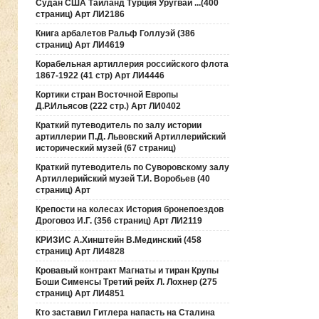
Судан США Таиланд Турция Уругвай ...(400
страниц) Арт ЛИ2186
Книга арбалетов Ральф Голлуэй (386
страниц) Арт ЛИ4619
Корабельная артиллерия российского флота
1867-1922 (41 стр) Арт ЛИ4446
Кортики стран Восточной Европы
Д.Р.Ильясов (222 стр.) Арт ЛИ0402
Краткий путеводитель по залу истории
артиллерии П.Д. Львовский Артиллерийский
исторический музей (67 страниц)
Краткий путеводитель по Суворовскому залу
Артиллерийский музей Т.И. Воробьев (40
страниц) Арт
Крепости на колесах История бронепоездов
Дроговоз И.Г. (356 страниц) Арт ЛИ2119
КРИЗИС А.Хинштейн В.Мединский (458
страниц) Арт ЛИ4828
Кровавый контракт Магнаты и тиран Крупы
Боши Сименсы Третий рейх Л. Лохнер (275
страниц) Арт ЛИ4851
Кто заставил Гитлера напасть на Сталина