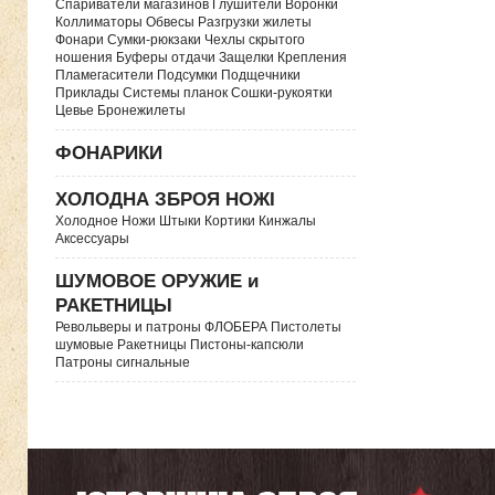
Спариватели магазинов Глушители Воронки
Коллиматоры Обвесы Разгрузки жилеты
Фонари Сумки-рюкзаки Чехлы скрытого
ношения Буферы отдачи Защелки Крепления
Пламегасители Подсумки Подщечники
Приклады Системы планок Сошки-рукоятки
Цевье Бронежилеты
ФОНАРИКИ
ХОЛОДНА ЗБРОЯ НОЖІ
Холодное Ножи Штыки Кортики Кинжалы
Аксессуары
ШУМОВОЕ ОРУЖИЕ и
РАКЕТНИЦЫ
Револьверы и патроны ФЛОБЕРА Пистолеты
шумовые Ракетницы Пистоны-капсюли
Патроны сигнальные