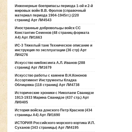
Инженерные боеприпасы периода 1-ой и 2-й
мировых войн В.В. Фролов (справочный
материал периода 1904-1945гг.) (220
страниц) Арт ЛИ4543
Иностранные добровольцы войск СС
Константин Семенов (48 страниц формата
А4) Арт ЛИ1663
ИС-3 Тяжелый танк Техническое описание и
инструкция по эксплуатации (36 стр) Арт
ЛИ4276
Искусство кикбоксинга А.Л. Иванов (288
страниц) Арт ЛИ1679
Искусство работы с камнем В.Н.Кононов
Ассортимент Инструменты Кладка
Облицовка (118 страниц) Арт ЛИ4738
Исторические хроники с Николаем Сванидзе
1913-1933 Марина Сванидзе (437 стр.) Арт
ЛИ0405
История войска донского Петр Краснов (434
страницы А4) Арт ЛИ1690
ИСТОРИЯ Российского морского кортика И.П.
Суханов (343 страницы) Арт ЛИ4195