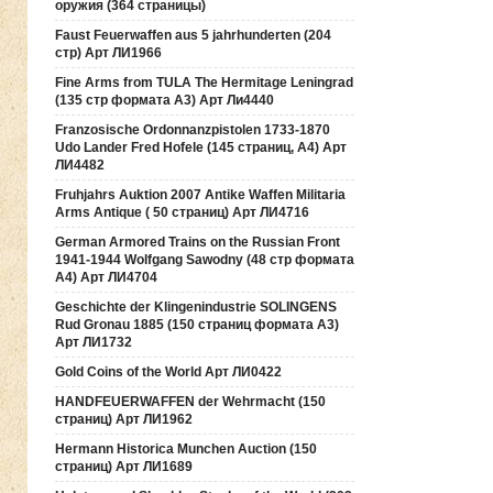
оружия (364 страницы)
Faust Feuerwaffen aus 5 jahrhunderten (204
стр) Арт ЛИ1966
Fine Arms from TULA The Hermitage Leningrad
(135 стр формата А3) Арт Ли4440
Franzosische Ordonnanzpistolen 1733-1870
Udo Lander Fred Hofele (145 страниц, А4) Арт
ЛИ4482
Fruhjahrs Auktion 2007 Antike Waffen Militaria
Arms Antique ( 50 страниц) Арт ЛИ4716
German Armored Trains on the Russian Front
1941-1944 Wolfgang Sawodny (48 стр формата
А4) Арт ЛИ4704
Geschichte der Klingenindustrie SOLINGENS
Rud Gronau 1885 (150 страниц формата А3)
Арт ЛИ1732
Gold Coins of the World Арт ЛИ0422
HANDFEUERWAFFEN der Wehrmacht (150
страниц) Арт ЛИ1962
Hermann Historica Munchen Auction (150
страниц) Арт ЛИ1689