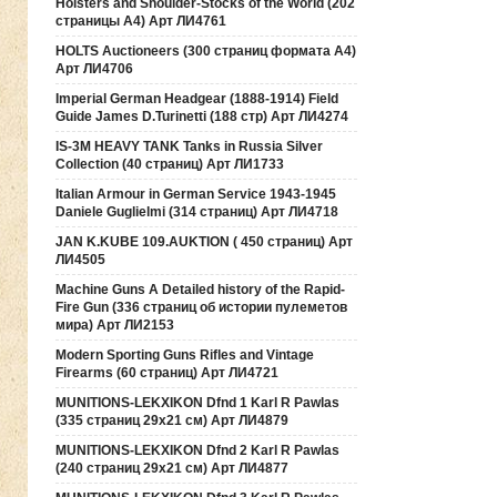
Holsters and Shoulder-Stocks of the World (202
страницы А4) Арт ЛИ4761
HOLTS Auctioneers (300 страниц формата А4)
Арт ЛИ4706
Imperial German Headgear (1888-1914) Field
Guide James D.Turinetti (188 cтр) Арт ЛИ4274
IS-3M HEAVY TANK Tanks in Russia Silver
Collection (40 страниц) Арт ЛИ1733
Italian Armour in German Service 1943-1945
Daniele Guglielmi (314 страниц) Арт ЛИ4718
JAN K.KUBE 109.AUKTION ( 450 страниц) Арт
ЛИ4505
Machine Guns A Detailed history of the Rapid-
Fire Gun (336 страниц об истории пулеметов
мира) Арт ЛИ2153
Modern Sporting Guns Rifles and Vintage
Firearms (60 страниц) Арт ЛИ4721
MUNITIONS-LEKXIKON Dfnd 1 Karl R Pawlas
(335 страниц 29х21 см) Арт ЛИ4879
MUNITIONS-LEKXIKON Dfnd 2 Karl R Pawlas
(240 страниц 29х21 см) Арт ЛИ4877