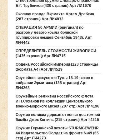
Огнестрельное оружие Словарь-справочник
Б.Г. Трубников (430 страниц) Арт ЛИ1670
Окопная правда Вкрмахта Артем Драбкин
(287 страниц) Арт ЛИ4832
ОПЕРАЦИЯ 50 АРМИИ (оригинал) по
разгрому левого коыла брянской
группировки немцев Сентябрь 1943г. Арт
ЛИ4442
ОПРЕДЕЛИТЕЛЬ СТОИМОСТИ ЖИВОПИСИ
(1436 страниц) Арт ЛИ4715
Ордена Российской Империи (223 страницы
формата А4) Арт ЛИ4529
Оружейное искусство Тулы 18-19 веков в
собрании Эрмитажа (135 страниц) Арт
ЛИ4268
Оружейные реликвии Российского флота
И.П.Суханов Из коллекции Центрального
военно-морского музея (207 стр) Арт ЛИ4196
Оружие великих держав от копья до атомной
бомбы Джек Коггинс (215 страниц) Арт li4215
Оружие Германской пехоты STURMGEWEHR
44 Издательство Солдат на фронте №49 (65
стр) Арт ЛИ4273