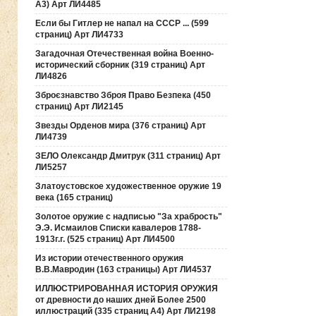
А3) Арт ЛИ4485
Если бы Гитлер не напал на СССР ... (599
страниц) Арт ЛИ4733
Загадочная Отечественная война Военно-
исторический сборник (319 страниц) Арт
ЛИ4826
Зброєзнавство Зброя Право Безпека (450
страниц) Арт ЛИ2145
Звезды Орденов мира (376 страниц) Арт
ЛИ4739
ЗЕЛО Олександр Дмитрук (311 страниц) Арт
ЛИ5257
Златоустовское художественное оружие 19
века (165 страниц)
Золотое оружие с надписью "За храбрость"
Э.Э. Исмаилов Списки кавалеров 1788-
1913г.г. (525 страниц) Арт ЛИ4500
Из истории отечественного оружия
В.В.Мавродин (163 страницы) Арт ЛИ4537
ИЛЛЮСТРИРОВАННАЯ ИСТОРИЯ ОРУЖИЯ
от древности до наших дней Более 2500
иллюстраций (335 страниц А4) Арт ЛИ2198