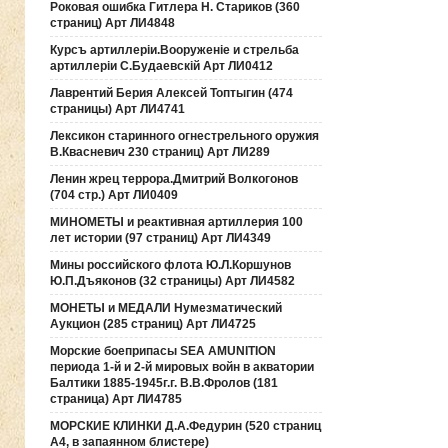
Роковая ошибка Гитлера Н. Стариков (360
страниц) Арт ЛИ4848
Курсъ артиллерiи.Вооруженiе и стрельба
артиллерiи С.Будаевскiй Арт ЛИ0412
Лаврентий Берия Алексей Топтыгин (474
страницы) Арт ЛИ4741
Лексикон старинного огнестрельного оружия
В.Квасневич 230 страниц) Арт ЛИ289
Ленин жрец террора.Дмитрий Волкогонов
(704 стр.) Арт ЛИ0409
МИНОМЕТЫ и реактивная артиллерия 100
лет истории (97 страниц) Арт ЛИ4349
Мины российского флота Ю.Л.Коршунов
Ю.П.Дъяконов (32 страницы) Арт ЛИ4582
МОНЕТЫ и МЕДАЛИ Нумезматический
Аукцион (285 страниц) Арт ЛИ4725
Морские боеприпасы SEA AMUNITION
периода 1-й и 2-й мировых войн в акватории
Балтики 1885-1945г.г. В.В.Фролов (181
страница) Арт ЛИ4785
МОРСКИЕ КЛИНКИ Д.А.Федурин (520 страниц
А4, в запаянном блистере)