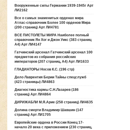
Вооруженные силы Германии 1939-1945г Арт
ЛИ2162
Все о самых знаменитых орденах мира
Атлас-справочник Более 100 орденов Мира
(200 страниц) Арт ЛИ4781
ВСЕ ПИСТОЛЕТЫ МИРА Наиболее полный
справочник Ян Хог и Джон Уикс (383 страниц
А4) Арт ЛИ4147
Гатчинский арсенал Гатчинский арсенал 100
предметов из собрания российских
императоров (207 страниц, А4) Арт ЛИ1633
ГЛАДИАТОРЫ Носов К.С. (196 стр)
Дело Лаврентия Берии Тайны спецслужб
(423 страницы) ЛИ4863
Диагностика кармы С.Н.Лазарев (186
страниц) Арт ЛИ4864
ДИРИЖАБЛИ М.Я.Арие (258 страниц) ЛИ4635
Долина смерти Владимир Шавшин (147
страниц) Арт ЛИ1705
Европейские ордена в России Конец 17-
начало 20 века с приложением (230 страниц,