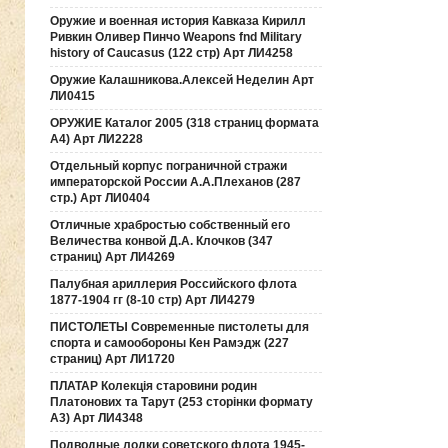
Оружие и военная история Кавказа Кирилл
Ривкин Оливер Пинчо Weapons fnd Military
history of Caucasus (122 стр) Арт ЛИ4258
Оружие Калашникова.Алексей Неделин Арт
ЛИ0415
ОРУЖИЕ Каталог 2005 (318 страниц формата
А4) Арт ЛИ2228
Отдельный корпус пограничной стражи
императорской России А.А.Плеханов (287
стр.) Арт ЛИ0404
Отличные храбростью собственный его
Величества конвой Д.А. Клочков (347
страниц) Арт ЛИ4269
Палубная ариллерия Российского флота
1877-1904 гг (8-10 стр) Арт ЛИ4279
ПИСТОЛЕТЫ Современные пистолеты для
спорта и самообороны Кен Рамэдж (227
страниц) Арт ЛИ1720
ПЛАТАР Колекція старовини родин
Платонових та Тарут (253 сторінки формату
А3) Арт ЛИ4348
Подводные лодки советского флота 1945-