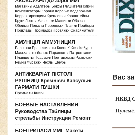
АКСЕСУАРИ до зброї ммг
Магазины Адаптеры Боксы Глушители Ключи
Компенсаторы Короба Коробки подарочная
Корректировщики Крепления Кронштейны
Круги Ленты Масленки Машинки Обвесы
Обоймы Пеналы Переноски Планки Приборы
Приклады Прокладки Протяжки Снаряжатели
АМУНІЦІЯ АММУНИЦИЯ
Барсетки Бронежилеты Каски Кейсы Кобуры
Маскхалаты белые Парашюты Патронташи
Планшеты Подсумки Противогазы Разгрузки
Ремни Фуражки Чехлы Шнуры
АНТИКВАРІАТ ПІСТОЛІ
Вас за
РУШНИЦІ Кремнієві Капсульні
ГАРМАТИ ПУШКИ
Предметы Книги
НКВД С
БОЕВЫЕ НАСТАВЛЕНИЯ
Пулемё
Руководства Таблицы
стрельбы Инструкции Ремонт
БОЕПРИПАСИ ММГ Макети