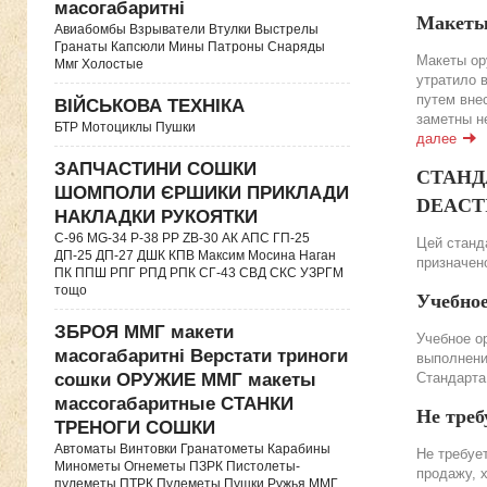
масогабаритні
Макеты
Авиабомбы Взрыватели Втулки Выстрелы
Гранаты Капсюли Мины Патроны Снаряды
Макеты ор
Ммг Холостые
утратило 
путем вне
ВІЙСЬКОВА ТЕХНІКА
заметны н
БТР Мотоциклы Пушки
далее
ЗАПЧАСТИНИ СОШКИ
СТАНДА
ШОМПОЛИ ЄРШИКИ ПРИКЛАДИ
DEACTIV
НАКЛАДКИ РУКОЯТКИ
C-96 MG-34 P-38 PP ZB-30 АК АПС ГП-25
Цей станда
ДП-25 ДП-27 ДШК КПВ Максим Мосина Наган
призначено
ПК ППШ РПГ РПД РПК СГ-43 СВД CКС УЗРГМ
тощо
Учебно
ЗБРОЯ ММГ макети
Учебное о
масогабаритні Верстати триноги
выполнени
Стандарта
сошки ОРУЖИЕ ММГ макеты
массогабаритные СТАНКИ
Не треб
ТРЕНОГИ СОШКИ
Автоматы Винтовки Гранатометы Карабины
Не требуе
Минометы Огнеметы ПЗРК Пистолеты-
продажу, 
пулеметы ПТРК Пулеметы Пушки Ружья ММГ