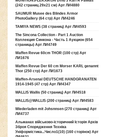
MUNITIONS-LEKXIKON Dfnd 3 Karl R Pawlas
(242 страниц 29х21 см) Арт ЛИ4880
SAUMUR Musee des Blindes Armor
PhotoGallery (64 стр) Арт ЛИ4246
TAMIYA NEWS (38 страниц) Арт ЛИ4593
The Sincona Collection - Part 1 Auction
Коллекция Синкона - Часть 1 Аукцион (654
страницы) Арт ЛИ4749
Waffen Revue 60cm THOR (100 стр) Арт
ЛИ1676
Waffen Revue Der 60 cm Morser KARL genannt
Thor (250 стр) Арт ЛИ1673
Waffen-Arsenal DEUTSCHE HANDGRANATEN
1914-1945 (47 стр) Арт ЛИ4347
WALLIS Wallis (50 страниц) Арт ЛИ4518
WALLIS@WALLIS (200 страниц) Арт ЛИ4583
Wiederladen mit Johsnnsen (270 страниц) Арт
ЛИ4737
Альманах військово-історичний Історія Архів
Зброя Спорядження Техніка
Уніформістика...Число1(10) (160 сторінок) Арт
ЛИ4631