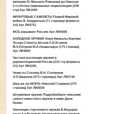
империи От Михаила Романова до Николая
2-го Иллюстрированная энциклопедия (258
стр) Арт ЛИ1695
ФРОНТОВЫЕ САМОЛЕТЫ Первой Мировой
войны В. Кондратьев (71 страница формата
А4) Арт ЛИ4751
ФСБ взрывают Россию Арт ЛИ0408
ХОЛОДНОЕ ОРУЖИЕ Ножи Кинжалы Кортики
Тесаки Стилеты Штыки А.И.Устинов
М.Э.Потрнов Ю.А.Нацваладзе (175 страниц)
Арт ЛИ4860
Частная коллекция оружия в
дореволюционной России (232 стр формата
А3) Арт ЛИ4200_
Чекисты Сталина В.Н. Степанков
Э.П.Шарапов (473 страницы) Арт ЛИ4746
Шер ше ля НЕФТЬ Николай Стариков (270
страниц) Арт ЛИ4830
Штурмовое оружие Подробнейшее описание
самого известного оружия в мире Джек
Льюис
Эволюция стрелкового оружия В.Федоров
часть2-я Развитие автоматического оружия