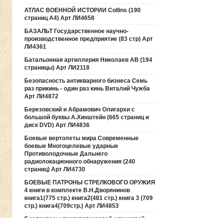
АТЛАС ВОЕННОЙ ИСТОРИИ Collins (190
страниц А4) Арт ЛИ4658
БАЗАЛЬТ Государственное научно-
производственное предприятие (83 стр) Арт
ЛИ4361
Батальонная артиллерия Николаев АВ (194
страницы) Арт ЛИ2118
Безопасность антикварного бизнеса Семь
раз прикинь - один раз кинь Виталий Чужба
Арт ЛИ4872
Березовский и Абрамович Олигархи с
большой буквы А.Хинштейн (665 страниц и
диск DVD) Арт ЛИ4836
Боевые вертолеты мира Современные
боевые Многоцелевые ударные
Противолодочные Дальнего
радиолокационного обнаружения (240
страниц) Арт ЛИ4730
БОЕВЫЕ ПАТРОНЫ СТРЕЛКОВОГО ОРУЖИЯ
4 книги в комплекте В.Н.Дворянинов
книга1(775 стр.) книга2(481 стр.) книга 3 (709
стр.) книга4(709стр.) Арт ЛИ4853