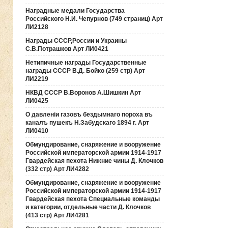
Наградные медали Государства
Российского Н.И. Чепурнов (749 страниц) Арт
ЛИ2128
Награды СССР,России и Украины
С.В.Потрашков Арт ЛИ0421
Нетипичные награды Государственные
награды СССР В.Д. Бойко (259 стр) Арт
ЛИ2219
НКВД СССР В.Воронов А.Шишкин Арт
ЛИ0425
О давленiи газовъ бездымнаго пороха въ
каналъ пушекъ Н.Забудскаго 1894 г. Арт
ЛИ0410
Обмундирование, снаряжение и вооружение
Российской императорской армии 1914-1917
Гвардейская пехота Нижние чины Д. Клочков
(332 стр) Арт ЛИ4282
Обмундирование, снаряжение и вооружение
Российской императорской армии 1914-1917
Гвардейская пехота Специальные команды
и категории, отдельные части Д. Клочков
(413 стр) Арт ЛИ4281