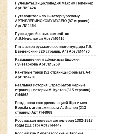
Пулемёты.Энциклопедия Максим Попенкер
Арт ЛИ0424
Путеводитель по С-Петербургскому
АРТИЛЛЕРИЙСКОМУ МУЗЕЮ (87 страниц)
Арт ЛИ4454
Пушки для боевых самолётов
А.Э.Нудельман Арт ЛИ0416
Пять веков русского военного мундира Г.Э.
Введенский (326 страниц, А4) Арт ЛИ4470
Размышления и афоризмы Евдокия
Лучезарнова Арт ЛИ5258
Ракетные танки (52 страницы формата А4)
Арт ЛИ4701
Реальная история штрафбатов Черные
страницы истории М. Кустов (315 страниц)
ЛИ4862
Рожденная контрреволюцией Щит и меч
Борьба с агентами врага А. Иванов (213
страниц) Арт ЛИ4868
Российская полевая артиллерия 1382-1917
годы (111 стр) Арт ЛИ4447
Российские Императорские и Царские