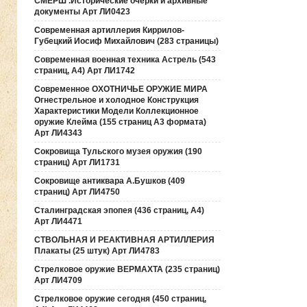
СМЕРШ .Исторические очерки и архивные
документы Арт ЛИ0423
Современная артиллерия Киррилов-
Губецкий Иосиф Михайлович (283 страницы)
Современная военная техника Астрель (543
страниц, А4) Арт ЛИ1742
Современное ОХОТНИЧЬЕ ОРУЖИЕ МИРА
Огнестрельное и холодное Конструкция
Характеристики Модели Коллекционное
оружие Клейма (155 страниц А3 формата)
Арт ЛИ4343
Сокровища Тульского музея оружия (190
cтраниц) Арт ЛИ1731
Сокровище антиквара А.Бушков (409
страниц) Арт ЛИ4750
Сталинградская эпопея (436 страниц, А4)
Арт ЛИ4471
СТВОЛЬНАЯ И РЕАКТИВНАЯ АРТИЛЛЕРИЯ
Плакаты (25 штук) Арт ЛИ4783
Стрелковое оружие ВЕРМАХТА (235 страниц)
Арт ЛИ4709
Стрелковое оружие сегодня (450 страниц,