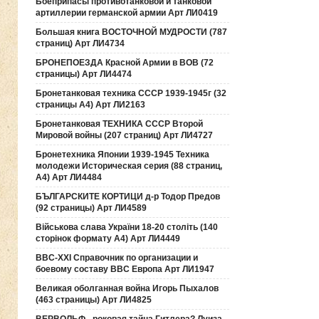
Боеприпасы противотанковой и танковой
артиллерии германской армии Арт ЛИ0419
Большая книга ВОСТОЧНОЙ МУДРОСТИ (787
страниц) Арт ЛИ4734
БРОНЕПОЕЗДА Красной Армии в ВОВ (72
страницы) Арт ЛИ4474
Бронетанковая техника СССР 1939-1945г (32
страницы А4) Арт ЛИ2163
Бронетанковая ТЕХНИКА СССР Второй
Мировой войны (207 страниц) Арт ЛИ4727
Бронетехника Японии 1939-1945 Техника
молодежи Историческая серия (88 страниц,
А4) Арт ЛИ4484
БЪЛГАРСКИТЕ КОРТИЦИ д-р Тодор Предов
(92 страницы) Арт ЛИ4589
Військова слава України 18-20 століть (140
сторінок формату А4) Арт ЛИ4449
ВВС-ХХI Справочник по организации и
боевому составу ВВС Европа Арт ЛИ1947
Великая оболганная война Игорь Пыхалов
(463 страницы) Арт ЛИ4825