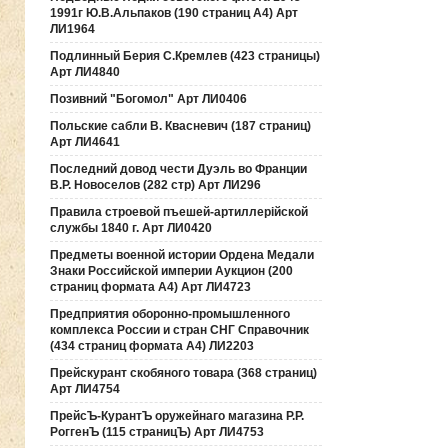
1991г Ю.В.Альпаков (190 страниц А4) Арт
ЛИ1964
Подлинный Берия С.Кремлев (423 страницы)
Арт ЛИ4840
Позивний "Богомол" Арт ЛИ0406
Польские сабли В. Квасневич (187 страниц)
Арт ЛИ4641
Последний довод чести Дуэль во Франции
В.Р. Новоселов (282 стр) Арт ЛИ296
Правила строевой пъешей-артиллерiйской
службы 1840 г. Арт ЛИ0420
Предметы военной истории Ордена Медали
Знаки Российской империи Аукцион (200
страниц формата А4) Арт ЛИ4723
Предприятия оборонно-промышленного
комплекса России и стран СНГ Справочник
(434 страниц формата А4) ЛИ2203
Прейскурант скобяного товара (368 страниц)
Арт ЛИ4754
ПрейсЪ-КурантЪ оружейнаго магазина Р.Р.
РоггенЪ (115 страницЪ) Арт ЛИ4753