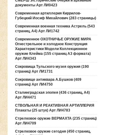
СМЕРШ .Исторические очерки и архивные
документы Арт ЛИ0423
Современная артиллерия Киррилов-
Губецкий Иосиф Михайлович (283 страницы)
Современная военная техника Астрель (543
страниц, А4) Арт ЛИ1742
Современное ОХОТНИЧЬЕ ОРУЖИЕ МИРА
Огнестрельное и холодное Конструкция
Характеристики Модели Коллекционное
оружие Клейма (155 страниц А3 формата)
Арт ЛИ4343
Сокровища Тульского музея оружия (190
cтраниц) Арт ЛИ1731
Сокровище антиквара А.Бушков (409
страниц) Арт ЛИ4750
Сталинградская эпопея (436 страниц, А4)
Арт ЛИ4471
СТВОЛЬНАЯ И РЕАКТИВНАЯ АРТИЛЛЕРИЯ
Плакаты (25 штук) Арт ЛИ4783
Стрелковое оружие ВЕРМАХТА (235 страниц)
Арт ЛИ4709
Стрелковое оружие сегодня (450 страниц,