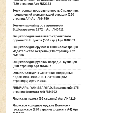
(320 страниц) Арт ЛИ2173
Электронная промышленность Справочник
предприятий и организаций отрасли (250
страниц А4) Арт ЛИ4759
Элементарный курсъ артиллерiи
В.Шкларевичъ 1872 г. Арт ЛИ0411
Энциклопедия новейшего стрелкового
оружия В.Н.Шунков (560 стр.) Арт ЛИ0403
Энциклопедия оружия в 1000 иллюстраций
Издательство Астрель (130 страниц) Арт
ЛИ1686
Энциклопедия русских наград А. Кузнецов
(500 страниц) Арт ЛИ4497
ЭНЦИКЛОПЕДИЯ Советских подводных
лодок 1941-1945 А.В. Платонов (582
страницы) Арт ЛИ4541
ЯНЫЧАРЫ YANISSARI Г.Э. Введенский (175
страниц формата А4) ЛИ4702
Японская пехота (95 страниц) Арт ЛИ4219
Японское холодное оружие Военное и
гражданское (280 страниц формата А4) Арт