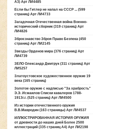
А3) Арт ЛИ4485
Если бы Гитлер не напал на СССР ... (599
страниц) Арт ЛИ4733
Загадочная Отечественная война Военно-
исторический сборник (319 страниц) Арт
ЛИ4826
Зброєзнавство Зброя Право Безпека (450
страниц) Арт ЛИ2145
Звезды Орденов мира (376 страниц) Арт
ЛИ4739
ЗЕЛО Олександр Дмитрук (311 страниц) Арт
ЛИ5257
Златоустовское художественное оружие 19
века (165 страниц)
Золотое оружие с надписью "За храбрость"
Э.Э. Исмаилов Списки кавалеров 1788-
1913г.г. (525 страниц) Арт ЛИ4500
Из истории отечественного оружия
В.В.Мавродин (163 страницы) Арт ЛИ4537
ИЛЛЮСТРИРОВАННАЯ ИСТОРИЯ ОРУЖИЯ
от древности до наших дней Более 2500
иллюстраций (335 страниц А4) Арт ЛИ2198