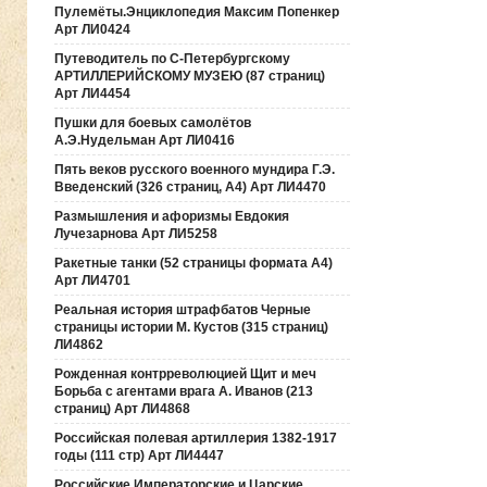
Пулемёты.Энциклопедия Максим Попенкер
Арт ЛИ0424
Путеводитель по С-Петербургскому
АРТИЛЛЕРИЙСКОМУ МУЗЕЮ (87 страниц)
Арт ЛИ4454
Пушки для боевых самолётов
А.Э.Нудельман Арт ЛИ0416
Пять веков русского военного мундира Г.Э.
Введенский (326 страниц, А4) Арт ЛИ4470
Размышления и афоризмы Евдокия
Лучезарнова Арт ЛИ5258
Ракетные танки (52 страницы формата А4)
Арт ЛИ4701
Реальная история штрафбатов Черные
страницы истории М. Кустов (315 страниц)
ЛИ4862
Рожденная контрреволюцией Щит и меч
Борьба с агентами врага А. Иванов (213
страниц) Арт ЛИ4868
Российская полевая артиллерия 1382-1917
годы (111 стр) Арт ЛИ4447
Российские Императорские и Царские