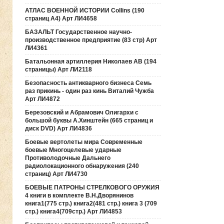
АТЛАС ВОЕННОЙ ИСТОРИИ Collins (190
страниц А4) Арт ЛИ4658
БАЗАЛЬТ Государственное научно-
производственное предприятие (83 стр) Арт
ЛИ4361
Батальонная артиллерия Николаев АВ (194
страницы) Арт ЛИ2118
Безопасность антикварного бизнеса Семь
раз прикинь - один раз кинь Виталий Чужба
Арт ЛИ4872
Березовский и Абрамович Олигархи с
большой буквы А.Хинштейн (665 страниц и
диск DVD) Арт ЛИ4836
Боевые вертолеты мира Современные
боевые Многоцелевые ударные
Противолодочные Дальнего
радиолокационного обнаружения (240
страниц) Арт ЛИ4730
БОЕВЫЕ ПАТРОНЫ СТРЕЛКОВОГО ОРУЖИЯ
4 книги в комплекте В.Н.Дворянинов
книга1(775 стр.) книга2(481 стр.) книга 3 (709
стр.) книга4(709стр.) Арт ЛИ4853