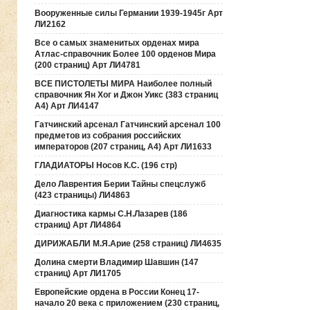
Вооруженные силы Германии 1939-1945г Арт
ЛИ2162
Все о самых знаменитых орденах мира
Атлас-справочник Более 100 орденов Мира
(200 страниц) Арт ЛИ4781
ВСЕ ПИСТОЛЕТЫ МИРА Наиболее полный
справочник Ян Хог и Джон Уикс (383 страниц
А4) Арт ЛИ4147
Гатчинский арсенал Гатчинский арсенал 100
предметов из собрания российских
императоров (207 страниц, А4) Арт ЛИ1633
ГЛАДИАТОРЫ Носов К.С. (196 стр)
Дело Лаврентия Берии Тайны спецслужб
(423 страницы) ЛИ4863
Диагностика кармы С.Н.Лазарев (186
страниц) Арт ЛИ4864
ДИРИЖАБЛИ М.Я.Арие (258 страниц) ЛИ4635
Долина смерти Владимир Шавшин (147
страниц) Арт ЛИ1705
Европейские ордена в России Конец 17-
начало 20 века с приложением (230 страниц,