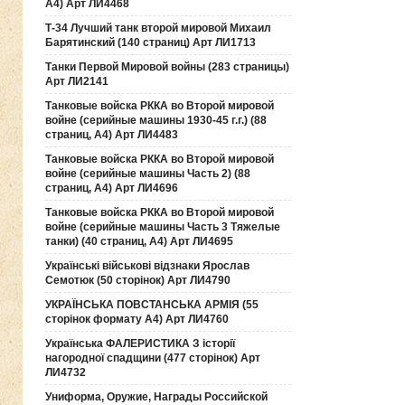
А4) Арт ЛИ4468
Т-34 Лучший танк второй мировой Михаил
Барятинский (140 страниц) Арт ЛИ1713
Танки Первой Мировой войны (283 страницы)
Арт ЛИ2141
Танковые войска РККА во Второй мировой
войне (серийные машины 1930-45 г.г.) (88
страниц, А4) Арт ЛИ4483
Танковые войска РККА во Второй мировой
войне (серийные машины Часть 2) (88
страниц, А4) Арт ЛИ4696
Танковые войска РККА во Второй мировой
войне (серийные машины Часть 3 Тяжелые
танки) (40 страниц, А4) Арт ЛИ4695
Українські військові відзнаки Ярослав
Семотюк (50 сторінок) Арт ЛИ4790
УКРАЇНСЬКА ПОВСТАНСЬКА АРМІЯ (55
сторінок формату А4) Арт ЛИ4760
Українська ФАЛЕРИСТИКА З історії
нагородної спадщини (477 сторінок) Арт
ЛИ4732
Униформа, Оружие, Награды Российской