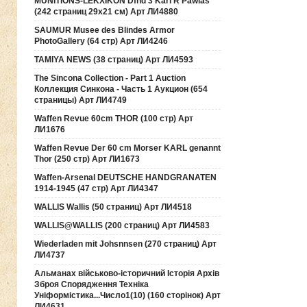
MUNITIONS-LEKXIKON Dfnd 3 Karl R Pawlas
(242 страниц 29х21 см) Арт ЛИ4880
SAUMUR Musee des Blindes Armor
PhotoGallery (64 стр) Арт ЛИ4246
TAMIYA NEWS (38 страниц) Арт ЛИ4593
The Sincona Collection - Part 1 Auction
Коллекция Синкона - Часть 1 Аукцион (654
страницы) Арт ЛИ4749
Waffen Revue 60cm THOR (100 стр) Арт
ЛИ1676
Waffen Revue Der 60 cm Morser KARL genannt
Thor (250 стр) Арт ЛИ1673
Waffen-Arsenal DEUTSCHE HANDGRANATEN
1914-1945 (47 стр) Арт ЛИ4347
WALLIS Wallis (50 страниц) Арт ЛИ4518
WALLIS@WALLIS (200 страниц) Арт ЛИ4583
Wiederladen mit Johsnnsen (270 страниц) Арт
ЛИ4737
Альманах військово-історичний Історія Архів
Зброя Спорядження Техніка
Уніформістика...Число1(10) (160 сторінок) Арт
ЛИ4631