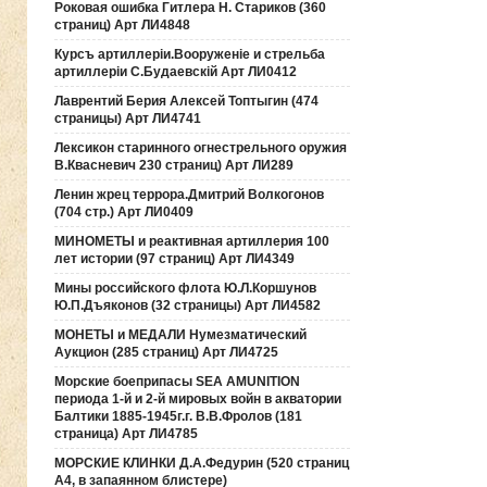
Роковая ошибка Гитлера Н. Стариков (360
страниц) Арт ЛИ4848
Курсъ артиллерiи.Вооруженiе и стрельба
артиллерiи С.Будаевскiй Арт ЛИ0412
Лаврентий Берия Алексей Топтыгин (474
страницы) Арт ЛИ4741
Лексикон старинного огнестрельного оружия
В.Квасневич 230 страниц) Арт ЛИ289
Ленин жрец террора.Дмитрий Волкогонов
(704 стр.) Арт ЛИ0409
МИНОМЕТЫ и реактивная артиллерия 100
лет истории (97 страниц) Арт ЛИ4349
Мины российского флота Ю.Л.Коршунов
Ю.П.Дъяконов (32 страницы) Арт ЛИ4582
МОНЕТЫ и МЕДАЛИ Нумезматический
Аукцион (285 страниц) Арт ЛИ4725
Морские боеприпасы SEA AMUNITION
периода 1-й и 2-й мировых войн в акватории
Балтики 1885-1945г.г. В.В.Фролов (181
страница) Арт ЛИ4785
МОРСКИЕ КЛИНКИ Д.А.Федурин (520 страниц
А4, в запаянном блистере)