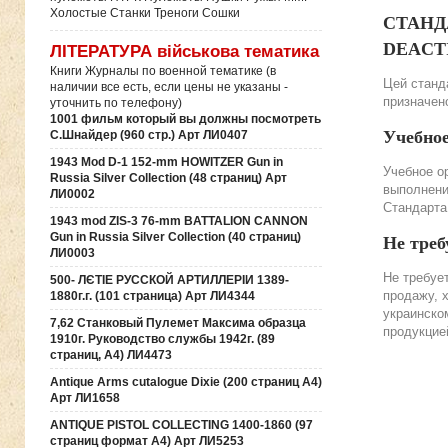
Холостые Станки Треноги Сошки
СТАНДА
DEACTIV
ЛІТЕРАТУРА військова тематика
Книги Журналы по военной тематике (в
Цей станда
наличии все есть, если цены не указаны -
призначено
уточнить по телефону)
1001 фильм который вы должны посмотреть
Учебно
С.Шнайдер (960 стр.) Арт ЛИ0407
1943 Mod D-1 152-mm HOWITZER Gun in
Учебное о
Russia Silver Collection (48 страниц) Арт
выполнени
ЛИ0002
Стандарта
1943 mod ZIS-3 76-mm BATTALION CANNON
Gun in Russia Silver Collection (40 страниц)
Не треб
ЛИ0003
Не требуе
500- ЛЄТІЕ РУССКОЙ АРТИЛЛЕРІИ 1389-
продажу, 
1880г.г. (101 страница) Арт ЛИ4344
украинско
7,62 Станковый Пулемет Максима образца
продукцие
1910г. Руководство службы 1942г. (89
страниц, А4) ЛИ4473
Antique Arms cutalogue Dixie (200 страниц А4)
Арт ЛИ1658
ANTIQUE PISTOL COLLECTING 1400-1860 (97
страниц формат А4) Арт ЛИ5253