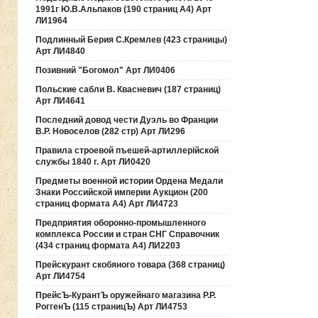
1991г Ю.В.Альпаков (190 страниц А4) Арт
ЛИ1964
Подлинный Берия С.Кремлев (423 страницы)
Арт ЛИ4840
Позивний "Богомол" Арт ЛИ0406
Польские сабли В. Квасневич (187 страниц)
Арт ЛИ4641
Последний довод чести Дуэль во Франции
В.Р. Новоселов (282 стр) Арт ЛИ296
Правила строевой пъешей-артиллерiйской
службы 1840 г. Арт ЛИ0420
Предметы военной истории Ордена Медали
Знаки Российской империи Аукцион (200
страниц формата А4) Арт ЛИ4723
Предприятия оборонно-промышленного
комплекса России и стран СНГ Справочник
(434 страниц формата А4) ЛИ2203
Прейскурант скобяного товара (368 страниц)
Арт ЛИ4754
ПрейсЪ-КурантЪ оружейнаго магазина Р.Р.
РоггенЪ (115 страницЪ) Арт ЛИ4753