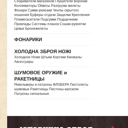
Спариватели магазинов Глушители Воронки
Коллиматоры Обвесы Разгрузки жилеты
Фонари Сумки-рюкзаки Чехлы скрытого
ношения Буферы отдачи Защелки Крепления
Пламегасители Подсумки Подщечники
Приклады Системы планок Сошки-рукоятки
Цевье Бронежилеты
ФОНАРИКИ
ХОЛОДНА ЗБРОЯ НОЖІ
Холодное Ножи Штыки Кортики Кинжалы
Аксессуары
ШУМОВОЕ ОРУЖИЕ и
РАКЕТНИЦЫ
Револьверы и патроны ФЛОБЕРА Пистолеты
шумовые Ракетницы Пистоны-капсюли
Патроны сигнальные