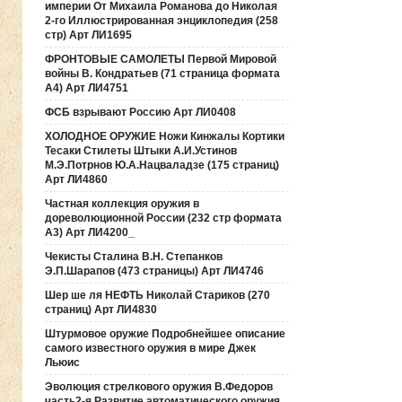
империи От Михаила Романова до Николая
2-го Иллюстрированная энциклопедия (258
стр) Арт ЛИ1695
ФРОНТОВЫЕ САМОЛЕТЫ Первой Мировой
войны В. Кондратьев (71 страница формата
А4) Арт ЛИ4751
ФСБ взрывают Россию Арт ЛИ0408
ХОЛОДНОЕ ОРУЖИЕ Ножи Кинжалы Кортики
Тесаки Стилеты Штыки А.И.Устинов
М.Э.Потрнов Ю.А.Нацваладзе (175 страниц)
Арт ЛИ4860
Частная коллекция оружия в
дореволюционной России (232 стр формата
А3) Арт ЛИ4200_
Чекисты Сталина В.Н. Степанков
Э.П.Шарапов (473 страницы) Арт ЛИ4746
Шер ше ля НЕФТЬ Николай Стариков (270
страниц) Арт ЛИ4830
Штурмовое оружие Подробнейшее описание
самого известного оружия в мире Джек
Льюис
Эволюция стрелкового оружия В.Федоров
часть2-я Развитие автоматического оружия