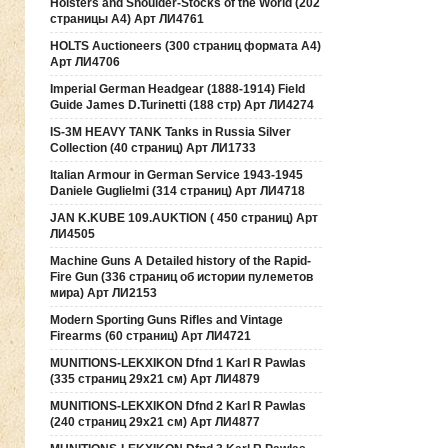
Holsters and Shoulder-Stocks of the World (202
страницы А4) Арт ЛИ4761
HOLTS Auctioneers (300 страниц формата А4)
Арт ЛИ4706
Imperial German Headgear (1888-1914) Field
Guide James D.Turinetti (188 cтр) Арт ЛИ4274
IS-3M HEAVY TANK Tanks in Russia Silver
Collection (40 страниц) Арт ЛИ1733
Italian Armour in German Service 1943-1945
Daniele Guglielmi (314 страниц) Арт ЛИ4718
JAN K.KUBE 109.AUKTION ( 450 страниц) Арт
ЛИ4505
Machine Guns A Detailed history of the Rapid-
Fire Gun (336 страниц об истории пулеметов
мира) Арт ЛИ2153
Modern Sporting Guns Rifles and Vintage
Firearms (60 страниц) Арт ЛИ4721
MUNITIONS-LEKXIKON Dfnd 1 Karl R Pawlas
(335 страниц 29х21 см) Арт ЛИ4879
MUNITIONS-LEKXIKON Dfnd 2 Karl R Pawlas
(240 страниц 29х21 см) Арт ЛИ4877