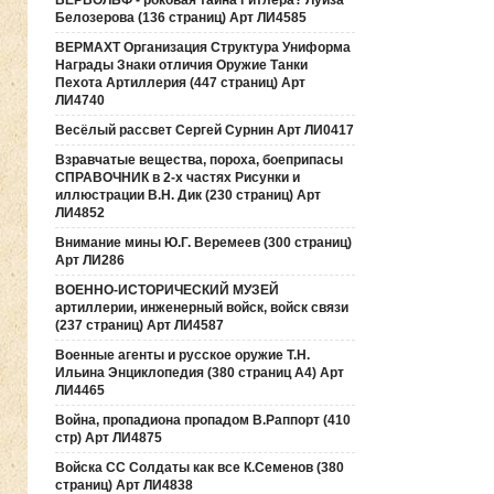
ВЕРВОЛЬФ - роковая тайна Гитлера? Луиза
Белозерова (136 страниц) Арт ЛИ4585
ВЕРМАХТ Организация Структура Униформа
Награды Знаки отличия Оружие Танки
Пехота Артиллерия (447 страниц) Арт
ЛИ4740
Весёлый рассвет Сергей Сурнин Арт ЛИ0417
Взравчатые вещества, пороха, боеприпасы
СПРАВОЧНИК в 2-х частях Рисунки и
иллюстрации В.Н. Дик (230 страниц) Арт
ЛИ4852
Внимание мины Ю.Г. Веремеев (300 страниц)
Арт ЛИ286
ВОЕННО-ИСТОРИЧЕСКИЙ МУЗЕЙ
артиллерии, инженерный войск, войск связи
(237 страниц) Арт ЛИ4587
Военные агенты и русское оружие Т.Н.
Ильина Энциклопедия (380 страниц А4) Арт
ЛИ4465
Война, пропадиона пропадом В.Раппорт (410
стр) Арт ЛИ4875
Войска СС Солдаты как все К.Семенов (380
страниц) Арт ЛИ4838