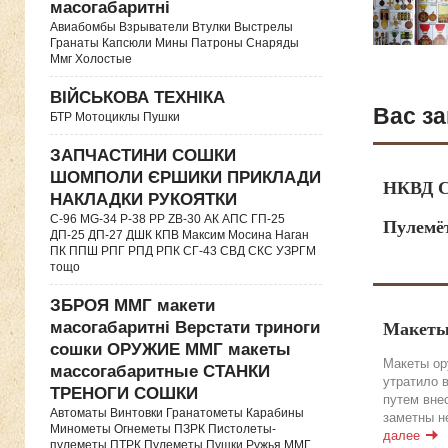
масогабаритні
Авиабомбы Взрыватели Втулки Выстрелы
Гранаты Капсюли Мины Патроны Снаряды
Ммг Холостые
ВІЙСЬКОВА ТЕХНІКА
Вас за
БТР Мотоциклы Пушки
ЗАПЧАСТИНИ СОШКИ
ШОМПОЛИ ЄРШИКИ ПРИКЛАДИ
НКВД С
НАКЛАДКИ РУКОЯТКИ
C-96 MG-34 P-38 PP ZB-30 АК АПС ГП-25
Пулемё
ДП-25 ДП-27 ДШК КПВ Максим Мосина Наган
ПК ППШ РПГ РПД РПК СГ-43 СВД CКС УЗРГМ
тощо
ЗБРОЯ ММГ макети
масогабаритні Верстати триноги
Макеты
сошки ОРУЖИЕ ММГ макеты
Макеты ор
массогабаритные СТАНКИ
утратило 
ТРЕНОГИ СОШКИ
путем вне
Автоматы Винтовки Гранатометы Карабины
заметны н
Минометы Огнеметы ПЗРК Пистолеты-
далее
пулеметы ПТРК Пулеметы Пушки Ружья ММГ