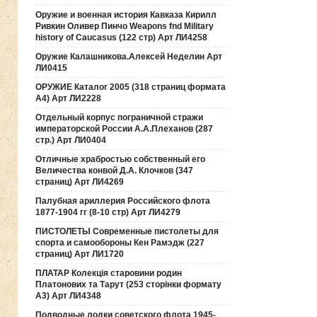
Оружие и военная история Кавказа Кирилл
Ривкин Оливер Пинчо Weapons fnd Military
history of Caucasus (122 стр) Арт ЛИ4258
Оружие Калашникова.Алексей Неделин Арт
ЛИ0415
ОРУЖИЕ Каталог 2005 (318 страниц формата
А4) Арт ЛИ2228
Отдельный корпус пограничной стражи
императорской России А.А.Плеханов (287
стр.) Арт ЛИ0404
Отличные храбростью собственный его
Величества конвой Д.А. Клочков (347
страниц) Арт ЛИ4269
Палубная ариллерия Российского флота
1877-1904 гг (8-10 стр) Арт ЛИ4279
ПИСТОЛЕТЫ Современные пистолеты для
спорта и самообороны Кен Рамэдж (227
страниц) Арт ЛИ1720
ПЛАТАР Колекція старовини родин
Платонових та Тарут (253 сторінки формату
А3) Арт ЛИ4348
Подводные лодки советского флота 1945-