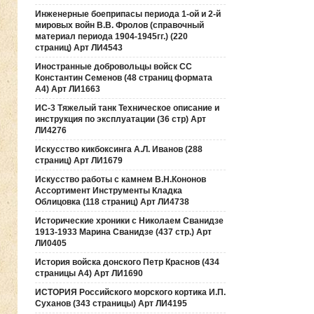
Инженерные боеприпасы периода 1-ой и 2-й
мировых войн В.В. Фролов (справочный
материал периода 1904-1945гг.) (220
страниц) Арт ЛИ4543
Иностранные добровольцы войск СС
Константин Семенов (48 страниц формата
А4) Арт ЛИ1663
ИС-3 Тяжелый танк Техническое описание и
инструкция по эксплуатации (36 стр) Арт
ЛИ4276
Искусство кикбоксинга А.Л. Иванов (288
страниц) Арт ЛИ1679
Искусство работы с камнем В.Н.Кононов
Ассортимент Инструменты Кладка
Облицовка (118 страниц) Арт ЛИ4738
Исторические хроники с Николаем Сванидзе
1913-1933 Марина Сванидзе (437 стр.) Арт
ЛИ0405
История войска донского Петр Краснов (434
страницы А4) Арт ЛИ1690
ИСТОРИЯ Российского морского кортика И.П.
Суханов (343 страницы) Арт ЛИ4195