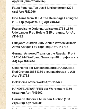
оружия (364 страницы)
Faust Feuerwaffen aus 5 jahrhunderten (204
стр) Арт ЛИ1966
Fine Arms from TULA The Hermitage Leningrad
(135 стр формата А3) Арт Ли4440
Franzosische Ordonnanzpistolen 1733-1870
Udo Lander Fred Hofele (145 страниц, А4) Арт
ЛИ4482
Fruhjahrs Auktion 2007 Antike Waffen Militaria
Arms Antique ( 50 страниц) Арт ЛИ4716
German Armored Trains on the Russian Front
1941-1944 Wolfgang Sawodny (48 стр формата
А4) Арт ЛИ4704
Geschichte der Klingenindustrie SOLINGENS
Rud Gronau 1885 (150 страниц формата А3)
Арт ЛИ1732
Gold Coins of the World Арт ЛИ0422
HANDFEUERWAFFEN der Wehrmacht (150
страниц) Арт ЛИ1962
Hermann Historica Munchen Auction (150
страниц) Арт ЛИ1689