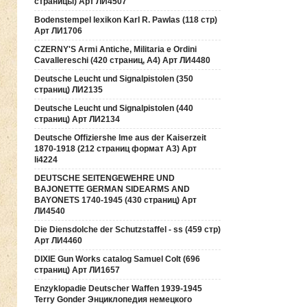
страницы) Арт ЛИ4507
Bodenstempel lexikon Karl R. Pawlas (118 cтр)
Арт ЛИ1706
CZERNY'S Armi Antiche, Militaria e Ordini
Cavallereschi (420 страниц, А4) Арт ЛИ4480
Deutsche Leucht und Signalpistolen (350
страниц) ЛИ2135
Deutsche Leucht und Signalpistolen (440
страниц) Арт ЛИ2134
Deutsche Offiziershe lme aus der Kaiserzeit
1870-1918 (212 страниц формат А3) Арт
li4224
DEUTSCHE SEITENGEWEHRE UND
BAJONETTE GERMAN SIDEARMS AND
BAYONETS 1740-1945 (430 страниц) Арт
ЛИ4540
Die Diensdolche der Schutzstaffel - ss (459 стр)
Арт ЛИ4460
DIXIE Gun Works catalog Samuel Colt (696
страниц) Арт ЛИ1657
Enzyklopadie Deutscher Waffen 1939-1945
Terry Gonder Энциклопедия немецкого