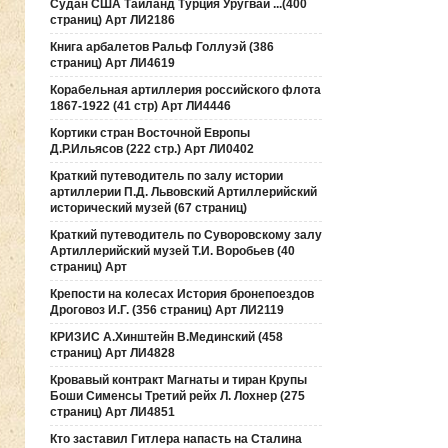
Судан США Таиланд Турция Уругвай ...(400
страниц) Арт ЛИ2186
Книга арбалетов Ральф Голлуэй (386
страниц) Арт ЛИ4619
Корабельная артиллерия российского флота
1867-1922 (41 стр) Арт ЛИ4446
Кортики стран Восточной Европы
Д.Р.Ильясов (222 стр.) Арт ЛИ0402
Краткий путеводитель по залу истории
артиллерии П.Д. Львовский Артиллерийский
исторический музей (67 страниц)
Краткий путеводитель по Суворовскому залу
Артиллерийский музей Т.И. Воробьев (40
страниц) Арт
Крепости на колесах История бронепоездов
Дроговоз И.Г. (356 страниц) Арт ЛИ2119
КРИЗИС А.Хинштейн В.Мединский (458
страниц) Арт ЛИ4828
Кровавый контракт Магнаты и тиран Крупы
Боши Сименсы Третий рейх Л. Лохнер (275
страниц) Арт ЛИ4851
Кто заставил Гитлера напасть на Сталина