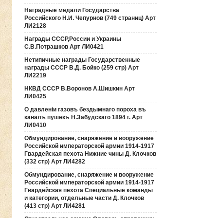
Наградные медали Государства
Российского Н.И. Чепурнов (749 страниц) Арт
ЛИ2128
Награды СССР,России и Украины
С.В.Потрашков Арт ЛИ0421
Нетипичные награды Государственные
награды СССР В.Д. Бойко (259 стр) Арт
ЛИ2219
НКВД СССР В.Воронов А.Шишкин Арт
ЛИ0425
О давленiи газовъ бездымнаго пороха въ
каналъ пушекъ Н.Забудскаго 1894 г. Арт
ЛИ0410
Обмундирование, снаряжение и вооружение
Российской императорской армии 1914-1917
Гвардейская пехота Нижние чины Д. Клочков
(332 стр) Арт ЛИ4282
Обмундирование, снаряжение и вооружение
Российской императорской армии 1914-1917
Гвардейская пехота Специальные команды
и категории, отдельные части Д. Клочков
(413 стр) Арт ЛИ4281