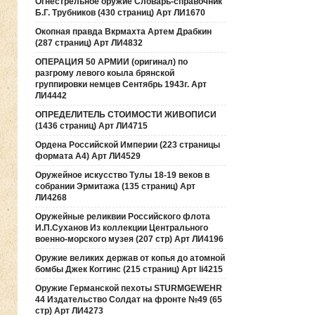
Огнестрельное оружие Словарь-справочник
Б.Г. Трубников (430 страниц) Арт ЛИ1670
Окопная правда Вкрмахта Артем Драбкин
(287 страниц) Арт ЛИ4832
ОПЕРАЦИЯ 50 АРМИИ (оригинал) по
разгрому левого коыла брянской
группировки немцев Сентябрь 1943г. Арт
ЛИ4442
ОПРЕДЕЛИТЕЛЬ СТОИМОСТИ ЖИВОПИСИ
(1436 страниц) Арт ЛИ4715
Ордена Российской Империи (223 страницы
формата А4) Арт ЛИ4529
Оружейное искусство Тулы 18-19 веков в
собрании Эрмитажа (135 страниц) Арт
ЛИ4268
Оружейные реликвии Российского флота
И.П.Суханов Из коллекции Центрального
военно-морского музея (207 стр) Арт ЛИ4196
Оружие великих держав от копья до атомной
бомбы Джек Коггинс (215 страниц) Арт li4215
Оружие Германской пехоты STURMGEWEHR
44 Издательство Солдат на фронте №49 (65
стр) Арт ЛИ4273