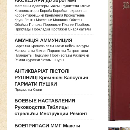
АКСЕСУАРИ до зброї ммг
Магазины Адаптеры Боксы Глушители Ключи
Компенсаторы Короба Коробки подарочная
Корректировщики Крепления Кронштейны
Круги Ленты Масленки Машинки Обвесы
Обоймы Пеналы Переноски Планки Приборы
Приклады Прокладки Протяжки Снаряжатели
АМУНІЦІЯ АММУНИЦИЯ
Барсетки Бронежилеты Каски Кейсы Кобуры
Маскхалаты белые Парашюты Патронташи
Планшеты Подсумки Противогазы Разгрузки
Ремни Фуражки Чехлы Шнуры
АНТИКВАРІАТ ПІСТОЛІ
РУШНИЦІ Кремнієві Капсульні
ГАРМАТИ ПУШКИ
Предметы Книги
БОЕВЫЕ НАСТАВЛЕНИЯ
Руководства Таблицы
стрельбы Инструкции Ремонт
БОЕПРИПАСИ ММГ Макети